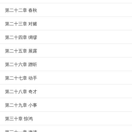
第二十二章 春秋
第二十三章 对赌
第二十四章 绸缪
第二十五章 展露
第二十六章 蹭听
第二十七章 动手
第二十八章 奇才
第二十九章 小事
第三十章 惊鸿
第三十一章 邀请