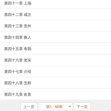
第四十一章 上场
第四十二章 成注
第四十三章 意外
第四十四章 换人
第四十五章 有我
第四十六章 老实
第四十七章 介绍
第四十八章 怎样
第四十九章 欢喜
上一页
第1 - 50章
下一页