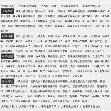
-
-
-
-
大帝姬 希行
大帝姬全文阅读
大帝姬txt下载
大帝姬最新章节
好看的古言小说
大家在看
重生之将门毒后
暗卫公主
快穿：一见钟情
腰软娇娇超好孕，被绝嗣暴君逼嫁
夫
君入满怀
我化身天幕剧透历史
姜姬
清穿德妃，娘娘她拿了躺赢剧本
闺门荣婿
皇上，咸鱼娘
娘她不想出冷宫
春暖香浓
国子监绯闻录
贵妾上位记
娘娘她总是不上进
林氏荣华
宠后作死
日常
穿成七零男主的作精前妻
快穿：变美后，我赢麻了
摄政王今天又在哄王妃
清宫：皇上宠
妻日常
站内强推
破云
婆媳对决
仕途人生
混沌天帝诀
武逆九千界
第一仙师
全职法师
快穿攻
略：黑化吧，男主！
斗破之平凡人生
在幻想乡的日子
斗罗：羞涩的宁荣荣，要当我老婆
封
总，太太想跟你离婚很久了
快穿祸水：被渣后病娇男主黑化了
对弈江山
倚天之崆峒门徒
女神
的超级狂医
万古第一剑
国子监绯闻录
转生成蜘蛛又怎样
女主全白给，你说你是反派？！
经典收藏
天官赐福
穿书：为求自保，我撩反派上瘾了
我化身天幕剧透历史
女儿上节目，我
发明家身份被曝光
末世如歌
娇妻难逃：夫君日日蛇尾失控
魔妃她总想混吃等死
表妹不欲攀高
枝
炮灰平妻，休夫后成了女帝
重生之嫡女养成记
郡主如此多娇
萌狐要逆天：邪少快护驾
萌
妻入怀：将军，抱一抱
九龙夺嫡：请陛下称皇太女！
家有医妃，王爷请乖乖就寝
砚上墨来纸中
月
寒门首辅贵女妻
深闺云烟
情人的眼泪
公主重生农家女，又美又飒
最近更新
大明女首辅
说我克夫？转嫁摄政王全家悔断肠
侯府忘恩负义？权臣撑腰，我虐
渣
国公府丫鬟内卷日常
六岁崽崽带着破碗穿异界
奶娘娇软，权贵们只想父凭子贵
穿越灾荒
年，我带千亿物资救女儿
谁说她不能靠科举位极人臣
误青灯
错嫁春色
作精恶女万人嫌，疯批
王爷追妻忙
袖中凤刃
厨香
胭脂词案
重生后，财迷王妃只想赚钱
二嫁皇叔
共寻春
冒充嫡
姐养鱼，五个权臣为我疯魔
替身夫人重生后，侯爷开始争又抢
大雍第一纨绔
-
-
-
-
大帝姬 希行
大帝姬txt下载
大帝姬最新章节
大帝姬全文阅读
好看的古言小说