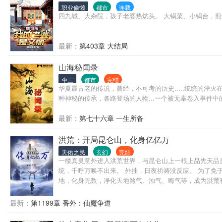
职业偷懒
都市
连载
四九城、大杂院，孩子老婆热炕头。 大锅菜、小锅台，煎
最新：
第403章 大结局
山海秘闻录
仐三
都市
完结
华夏最古老的传说，曾经，不可考的历史.....统统的
种神秘的传承，各路登场的人物...一个被无辜卷入事件
最新：
第七十六章 一生所备
洪荒：开局昆仑山，化身亿亿万
天佑之民
玄幻
完结
一缕真灵意外进入洪荒世界，与昆仑山上一根上品先天品
统，千呼万唤不出来。 外挂，日夜祈祷没反应。 为了
地，化身无数，净化天地煞气、浊气、晦气等，成为洪荒
最新：
第1199章 番外：仙魔争道