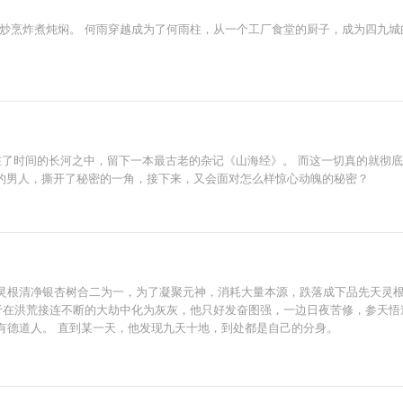
炒烹炸煮炖焖。 何雨穿越成为了何雨柱，从一个工厂食堂的厨子，成为四九城
湮灭在了时间的长河之中，留下一本最古老的杂记《山海经》。 而这一切真的就
中的男人，撕开了秘密的一角，接下来，又会面对怎么样惊心动魄的秘密？
灵根清净银杏树合二为一，为了凝聚元神，消耗大量本源，跌落成下品先天灵根
免于在洪荒接连不断的大劫中化为灰灰，他只好发奋图强，一边日夜苦修，参天
有德道人。 直到某一天，他发现九天十地，到处都是自己的分身。