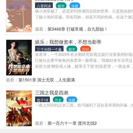
八零阿涛
都市
连载
杨小涛穿越了，还是穿到情满四合院的世界。只是熟知剧
了杨小涛的穿越。同名同姓，却是不同的性格。在这个激流勇
最新：
第3466章 打破常规，自九部始！
娱乐：我想做资本，不想当影帝
三寸光阴一个鑫
都市
完结
洛君泽，一个2023年在企鹅研究影视文娱行业发展的职
已被社会磨平棱角的洛君泽一脸懵逼，“我都好多年没哭过了
前世大佬“醉卧美人膝，醒掌天下权”的洛君泽，一路走来
本故事纯属虚构，娱人娱己，切勿对号入座！
最新：
第1501章 国士无双，人生圆满
三国之我是四弟
曾子18
历史
连载
一夜之间回到汉末三国，恰巧碰到了还在卖草席的刘备，
最新：
第一百六十一章 渡河北伐2