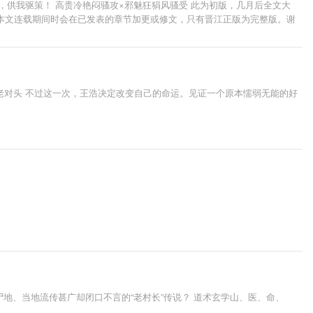
，供我驱策！ 高贵冷艳闷骚攻×邪魅狂狷风骚受 此为初版，几月后全文大
③本文连载期间时会在已发表的章节加更或修文，只有晋江正版为完整版。谢
这些是晋江认定的违规评论，会被清理掉的，所以评论有感而发就好，谢谢大
●)ノ★~ 完本穿书文《人渣反派自救系统》： 一个很严肃的公告： 1，
一起会造成很多不必要的误会和摩擦冲突。 我的心愿是……世界和平。要
画手微博底下刷我的作品或是乱猜人物。爱是克制。过度安利往往适得其
不认识的人发私信提我或者我的文，但是我还是强调一下：【请不要打着安
老对头 不过这一次，王浩决定改变自己的命运。见证一个原本懦弱无能的好
需要！我极度排斥这种行为，我和我认识的人都绝对不会干这种事，拒绝背
部时间和精力，实在□□乏术去监控他人的行为。说实话我也没能力约束，只
，只用写文就行了。除此之外，我就只能寄希望于大家相互转告，相互监督
专栏都会放一份，挂到什么时候看心情，应该是讲得非常清楚了。如果真的
宵赛诗会参赛诗作一览： 感谢各位油菜花读者妹子们的踊跃参与（づ￣3￣）づ╭
地、当地流传甚广却闭口不言的“老村长”传说？ 道术玄学山、医、命、