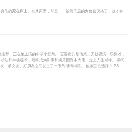
一身伤的死在床上。究其原因，却是……被院子里的禽兽合伙揍了，这才有
她推荐，正在她主演的中演小配角。 更要命的是他第二天就要演一场哭戏，
的双修功法和神魂秘术，最终成为影帝和娱乐圈资本大佬，走上人生巅峰。 学习
友、前女友、好朋友之间发生了一系列感情纠葛。 他该怎么选择？ PS：