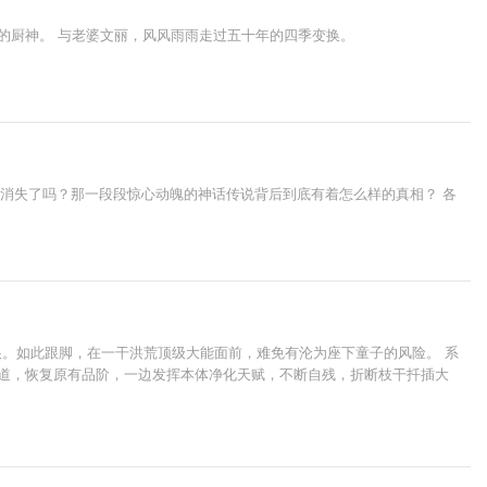
的厨神。 与老婆文丽，风风雨雨走过五十年的四季变换。
彻底消失了吗？那一段段惊心动魄的神话传说背后到底有着怎么样的真相？ 各
。如此跟脚，在一干洪荒顶级大能面前，难免有沦为座下童子的风险。 系
悟道，恢复原有品阶，一边发挥本体净化天赋，不断自残，折断枝干扦插大