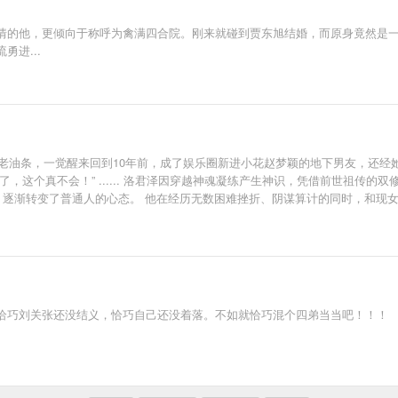
情的他，更倾向于称呼为禽满四合院。刚来就碰到贾东旭结婚，而原身竟然是
进...
场老油条，一觉醒来回到10年前，成了娱乐圈新进小花赵梦颖的地下男友，还经
，这个真不会！” ...... 洛君泽因穿越神魂凝练产生神识，凭借前世祖传
，逐渐转变了普通人的心态。 他在经历无数困难挫折、阴谋算计的同时，和现女
恰巧刘关张还没结义，恰巧自己还没着落。不如就恰巧混个四弟当当吧！！！