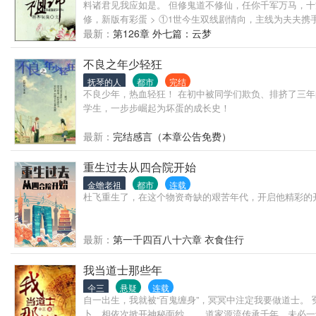
料诸君见我应如是。 但修鬼道不修仙，任你千军万马，十
修，新版有彩蛋 > ①1世今生双线剧情向，主线为夫夫
绝转载。 > 感谢补分的妹子们，但是请不要发“撒花”
最新：
第126章 外七篇：云梦
家！ ★戳作者名字或此图片进入我的专栏，可围观作者其他
重申+强调：请不要把我的文和其他作者的文进行比较。
不良之年少轻狂
贪一时嘴爽。拒绝比较！拒绝拉踩！ 2，不要在无关的
抚琴的人
都市
完结
反，不分场合到处刷只会很尴尬，甚至招来反感，实在不
不良少年，热血轻狂！ 在初中被同学们欺负、排挤了三
利我的文的旗号去给不认识的人发私信。拒绝以任何形式
学生，一步步崛起为坏蛋的成长史！
锅。 毕竟世界上并不存在也不掌控它。我只是一个业余
能口头请求。而这次，已经是我第三次表态了。公告一次
最新：
完结感言（本章公告免费）
了。我相信大多数读者都是理智的，所以，拜托大家如果
是喜欢我的文的读者，是一定会看到的 ^_^ 如果能看到这
重生过去从四合院开始
心～
金蟾老祖
都市
连载
杜飞重生了，在这个物资奇缺的艰苦年代，开启他精彩的
最新：
第一千四百八十六章 衣食住行
我当道士那些年
仐三
悬疑
连载
自一出生，我就被“百鬼缠身”，冥冥中注定我要做道士。
卜、相依次掀开神秘面纱…… 道家源流传承千年，未必