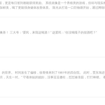
苗，更是每日签到都能获得奖励。 系统就像是一个养殖类的游戏，但却与现实
更加鲜美，喝了更能强身健体改善体质。 陈光从打造一口巨物塘开始，通过网络
盘，特别是那些女钓手，一次次的被盘后还哭着求他盘她们。
兽！ 三大爷：“爱民，来我这喝酒！” 赵爱民：“你没喝嘎子的假酒吧？”
的世界。 时间发生了偏移，徐青锋来到了1961年的四合院。 此时，贾东
月，天生一对。” 守着体贴的媳妇，没事逗逗傻柱，怼怼秦淮茹，打打棒梗。 