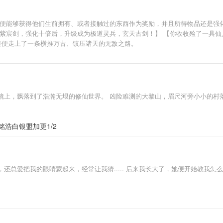
，便能够获得他们生前拥有、或者接触过的东西作为奖励，并且所得物品还是强化
兵紫宸剑，强化十倍后，升级成为极道灵兵，玄天古剑！】 【你收收殓了一具
道便走上了一条横推万古、镇压诸天的无敌之路。
镜上，飘落到了浩瀚无垠的修仙世界。 凶险难测的大黎山，眉尺河旁小小的村
铭浩白银盟加更1/2
还总爱把我的眼睛蒙起来，经常让我猜..... 后来我长大了，她便开始教我怎