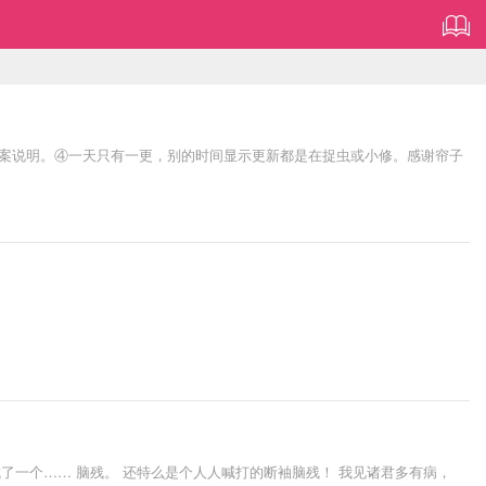
文案说明。④一天只有一更，别的时间显示更新都是在捉虫或小修。感谢帘子
了一个…… 脑残。 还特么是个人人喊打的断袖脑残！ 我见诸君多有病，