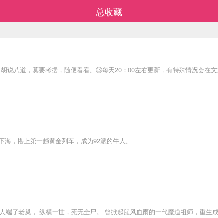
总收藏
胡说八道，莫要考据，随便看看。③每天20：00左右更新，有特殊情况会在
召下海，搭上第一趟黄金列车，成为92派的牛人。
人端了老巢， 纵横一世，死无全尸。 曾掀起腥风血雨的一代魔道祖师，重生成