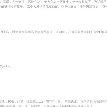
方恶霸，九州奇侠，高岭之花， 但凡化为一抔黄土，统统收归旗下，为我所用
携手解谜打怪打孩子。 ②令人发指的低魔仙侠。非复仇爽文！非升级流爽文！ 
、“补分”这些一两个字的评论，也不要每章都复制粘贴同样的内容补分啦，因为
作品，收藏了专栏以后还可以在收藏列表→作者收藏里查看新文和新动向ヾ(●ω
这是让两个作者都很尴尬且讨厌的事，给双方读者的感观也极差。把两个文放在
地方刷我和我的文。比如其他作者的文下、群、微博等等。也请一定不要在无关
希望这种事情发生。 3，最重要的一点——我不知道是不是真的有读者会去给
年的王浩，以为来到城南高中会有所改变，谁知道，在这里却又碰到了初中时的
在私信里带我本人或者我的文强行出镜】。不管是推荐也好怎么也好，通通不
爱好写点文的普通人罢了，三次元也要为自己的生活奔波，这些已经占据了我全
写的比一次长，每次写都要绞尽脑汁左右为难，但愿我今后不用再写这种东西
遇到了以下的情况，请相互提醒一下吧。谢谢！ 这段文字我在第一章、文案、
里并且没有问题，感谢理解。比哈特，爱你们。——20160412 2016年元
开挂人生……
 冤魂，厉鬼，蛇灵，饿鬼墓……此乃区区小事。 苗疆蛊术、神秘的川地南部养尸
一切只是传说，我当道士那些年，为您揭开一个神秘未知的道家世界！