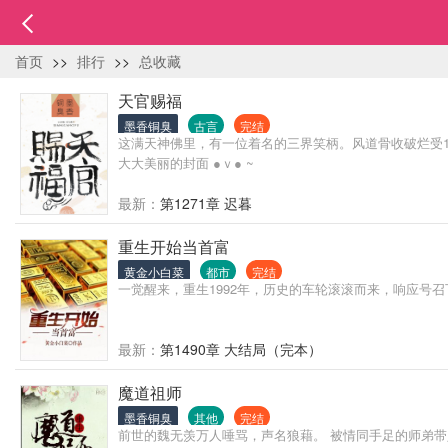
首页
>>
排行
>>
总收藏
天官赐福
墨香铜臭
古言
完结
这满天神佛里，有一位着名的三界笑柄。风道骨收破烂受1
大大美丽的封面 ●ｖ● ~
最新：
第1271章 迟暮
重生开始当首富
黄金小白菜
都市
完结
一觉醒来，重生1992年，历史的车轮滚滚而来，响应号
最新：
第1490章 大结局（完本）
魔道祖师
墨香铜臭
其他
完结
前世的魏无羡万人唾骂，声名狼藉。 被情同手足的师弟带