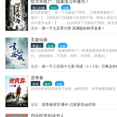
给大帝收尸，我暴涨万年修为！
青山剑魔
玄幻
连载
林无道穿越了，有一个无敌收尸系统。 只要替强者收尸
修为！】 【你收殓了未婚妻江轻雪的尸体，获得人道灵
后可晋升仙帝！】 …… 自从获得了无敌收尸系统，林无
最新：
第一千九百零六章 深渊版的秩序圣者！
玄鉴仙族
季越人
仙侠
连载
陆江仙熬夜猝死，残魂却附在了一面满是裂痕的青灰色铜
代。 (家族修仙，不圣母，种田，无系统，群像文)
最新：
第一千三百四十七章 同谋（1＋1/2）万事达孙
逆青春
帝吧
都市
连载
记得小时候邻居家有个姐姐，她特别坏，经常抱着我睡觉，
最新：
逆青春续写/番外 已更新至qq空间
四合院里的读书人