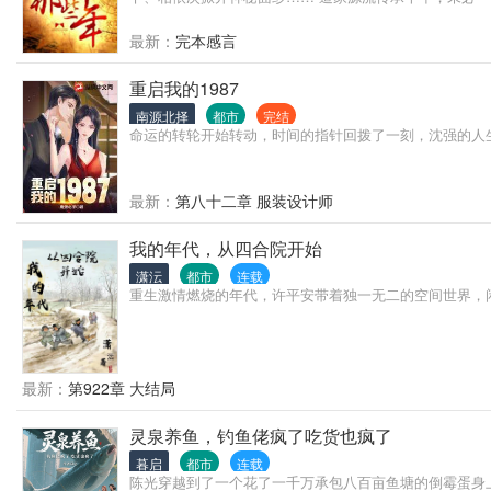
最新：
完本感言
重启我的1987
南源北择
都市
完结
命运的转轮开始转动，时间的指针回拨了一刻，沈强的人
最新：
第八十二章 服装设计师
我的年代，从四合院开始
潇沄
都市
连载
重生激情燃烧的年代，许平安带着独一无二的空间世界，闲
最新：
第922章 大结局
灵泉养鱼，钓鱼佬疯了吃货也疯了
暮启
都市
连载
陈光穿越到了一个花了一千万承包八百亩鱼塘的倒霉蛋身