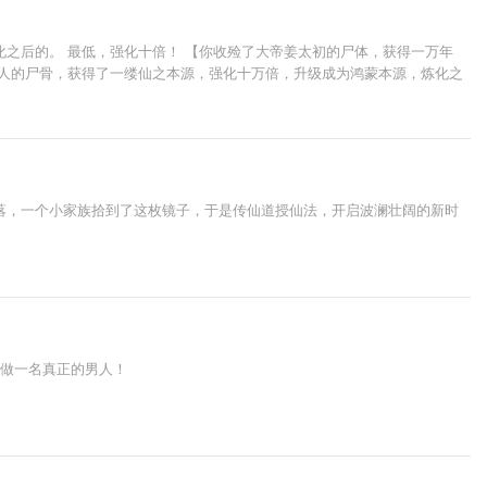
之后的。 最低，强化十倍！ 【你收殓了大帝姜太初的尸体，获得一万年
仙人的尸骨，获得了一缕仙之本源，强化十万倍，升级成为鸿蒙本源，炼化之
落，一个小家族拾到了这枚镜子，于是传仙道授仙法，开启波澜壮阔的新时
么做一名真正的男人！