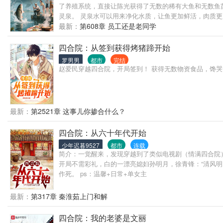
了养殖系统，直接让陈光获得了无数的稀有大鱼和无数鱼
灵泉。 灵泉水可以用来净化水质，让鱼更加鲜活，肉质
人趋之若鹜。 有人说他是黑心老板，但却心甘情愿被他
最新：
第608章 员工还是老同学
四合院：从签到获得烤猪蹄开始
罗男男
都市
完结
赵爱民穿越四合院，开局签到！ 获得无数物资食品，馋哭禽
最新：
第2521章 这事儿你掺合什么？
四合院：从六十年代开始
少年迟暮9527
都市
连载
简介：一觉醒来，发现穿越到了类似电视剧（情满四合院）
开局不需彩礼，白的一漂亮媳妇孙明月，徐青锋：“清风明
作死。 ps：温馨+日常+单女主
最新：
第317章 秦淮茹上门和解
四合院：我的老婆是文丽