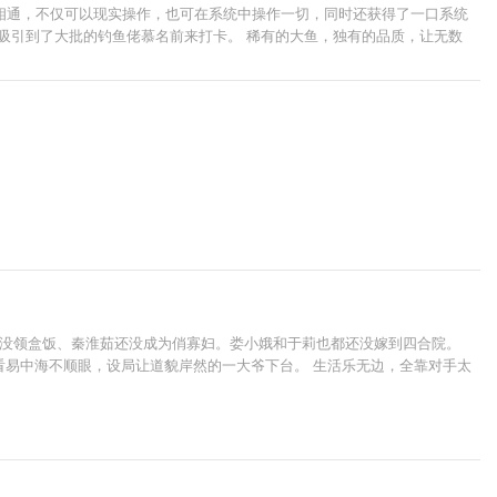
相通，不仅可以现实操作，也可在系统中操作一切，同时还获得了一口系统
吸引到了大批的钓鱼佬慕名前来打卡。 稀有的大鱼，独有的品质，让无数
旭还没领盒饭、秦淮茹还没成为俏寡妇。娄小娥和于莉也都还没嫁到四合院。
看易中海不顺眼，设局让道貌岸然的一大爷下台。 生活乐无边，全靠对手太