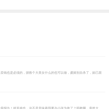
来卖钱也是必须的，拯救个大美女什么的也可以做，虞姬别自杀了，妲己跟
父母报仇！彼其娘也，这不是意味着我要与小张为敌了？明教啊，庞然大