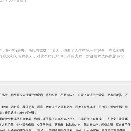
启新的人生篇章！
，把他扔进去。所以在2021年某天，他做了人生中第一件好事，在疾驰的
开放观念和阅历的男人，对这个时代的冲击是巨大的，对御姐的诱惑也是巨大
在逃荒
神级系统末世最强供应商
序列公路：不要掉队！
斗罗：羞涩的宁荣荣，要当我老婆
万
好欺负
四合院：我只想当，看客
传奇人生之官商之路
我抢了世界本源
四合院：摸鱼生活之我
我！神职武神！就你叫神明？
那就捡个校花回家当老婆
悔婚？反手娶了资本家大小姐！
八零赶海：鱼虾成山，九个女儿吃香喝
英人形的我，你让我当保镖
交叉平行线
灵事录
以法律之名
我省府大秘，问鼎京圈
军火贩子什
先锋：这个律师正的发邪！
官梯：从选调生开始问鼎权力巅峰
让你办军校，你佣兵百万震慑鹰