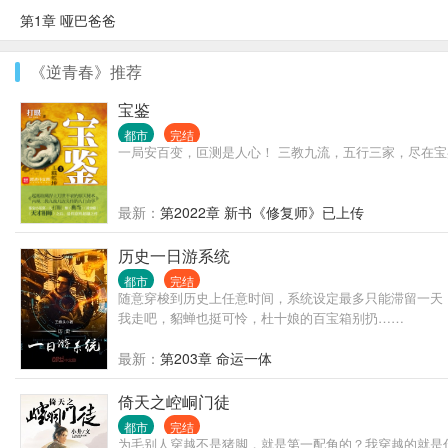
第1章 哑巴爸爸
《逆青春》推荐
宝鉴
都市
完结
一局安百变，叵测是人心！ 三教九流，五行三家，尽在
最新：
第2022章 新书《修复师》已上传
历史一日游系统
都市
完结
随意穿梭到历史上任意时间，系统设定最多只能滞留一天
我走吧，貂蝉也挺可怜，杜十娘的百宝箱别扔……
最新：
第203章 命运一体
倚天之崆峒门徒
都市
完结
为毛别人穿越不是猪脚，就是第一配角的？我穿越的就是