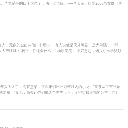
躺平的日子太久了，动一动也好。-----李长空。娱乐2003书友群（所
有人，无数的金曲从他口中唱出； 有人说他是天才编剧，是大导演，一部
声呼喊：“杨乐，你还会什么！” 杨乐笑笑：“不好意思，诺贝尔医学奖颁
的年头太久了，肉有点柴，下次咱们吃一万年以内的小龙。”某条从宇宙开始
就两拳！“女儿，我会让你们成为全世界，不，全宇宙最幸福的公主！而且