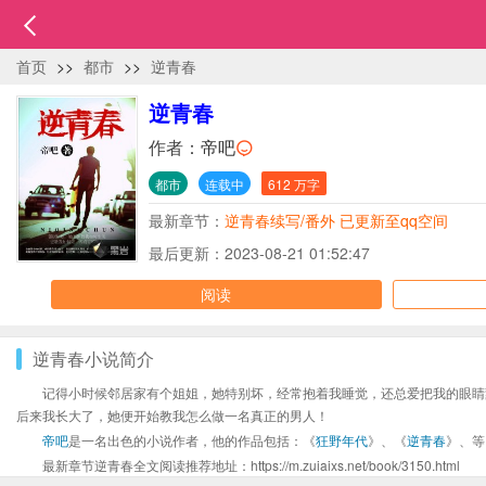
首页
>>
都市
>>
逆青春
逆青春
作者：
帝吧
都市
连载中
612 万字
最新章节：
逆青春续写/番外 已更新至qq空间
最后更新：2023-08-21 01:52:47
阅读
逆青春小说简介
记得小时候邻居家有个姐姐，她特别坏，经常抱着我睡觉，还总爱把我的眼睛蒙起
后来我长大了，她便开始教我怎么做一名真正的男人！
帝吧
是一名出色的小说作者，他的作品包括：《
狂野年代
》、《
逆青春
》、等
最新章节逆青春全文阅读推荐地址：https://m.zuiaixs.net/book/3150.html