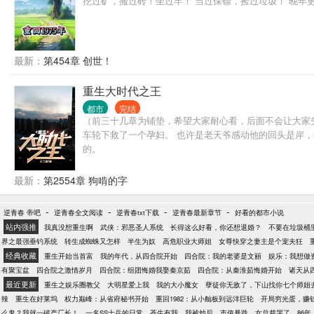
挖过矿，搬过砖！坐过牢！ 当过保镖，捡过垃圾！ 晚年
最新：
第454章 创世！
重生大时代之王
都市
完结
（前三十几章为铺垫，希望大家耐心看，后面不会让大家失
车轮下救了一个孕妇。 也许是老天爷感动他的回头是岸，
的。
最新：
第2554章 狗啃的字
-
-
-
-
逆青春 帝吧
逆青春全文阅读
逆青春txt下载
逆青春最新章节
好看的都市小说
站内强推
我真没想重生啊
武侠：邪恶圣人系统
长得这么好看，你还想退婚？
不要在垃圾桶
界之最强垂钓系统
转生成蜘蛛又怎样
半生为奴
高危职业大师姐
女尊快穿之妻主是个宠夫狂
经典收藏
重生开始当首富
我的年代，从四合院开始
四合院：我的老婆是文丽
娱乐：我想做
有聚宝盆
四合院之激情岁月
四合院：组团悔婚我娶秦京茹
四合院：从秦淮茹悔婚开始
诸天从
最近更新
重生之娱乐圈教父
大明星爱上我
我的大小魔女
孽徒你无敌了，下山找你七个师姐
辣
重生在好莱坞
权力巅峰：从省府秘书开始
重回1982：从小舢板到远洋巨轮
开局穷光蛋，赚
么鬼？我就一破产厂长！
一名SS士兵的日常
苍生有我
我被炒后，市值暴跌，女总裁哭了
86