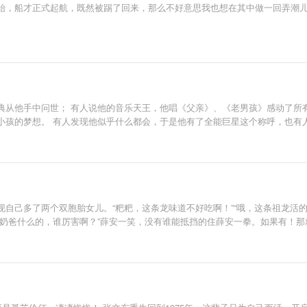
，船才正式起航，既然被踢了回来，那么不好意思我也想在其中做一回弄潮儿。毕竟
典从他手中问世； 有人说他的音乐天王，他唱《父亲》、《老男孩》感动了所
孩的梦想。 有人发现他似乎什么都会，于是他有了全能巨星这个称呼，也有人大
自己多了两个双胞胎女儿。“粑粑，这条龙味道不好吃啊！”“哦，这条祖龙活
帝奶爸什么的，谁厉害啊？”薛安一笑，没有谁能抵挡的住薛安一拳。如果有！那