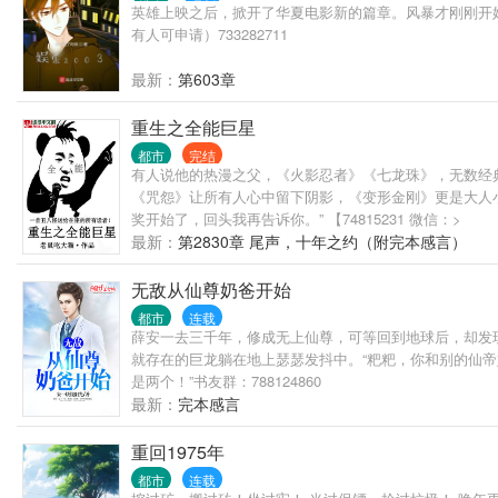
英雄上映之后，掀开了华夏电影新的篇章。风暴才刚刚开始
有人可申请）733282711
最新：
第603章
重生之全能巨星
都市
完结
有人说他的热漫之父，《火影忍者》《七龙珠》，无数经
《咒怨》让所有人心中留下阴影，《变形金刚》更是大人小
奖开始了，回头我再告诉你。” 【74815231 微信：>
最新：
第2830章 尾声，十年之约（附完本感言）
无敌从仙尊奶爸开始
都市
连载
薛安一去三千年，修成无上仙尊，可等回到地球后，却发现
就存在的巨龙躺在地上瑟瑟发抖中。“粑粑，你和别的仙
是两个！”书友群：788124860
最新：
完本感言
重回1975年
都市
连载