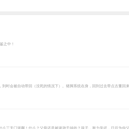
宝鉴之中！
，到时会被自动带回（没死的情况下）。猪脚系统在身，回到过去带点古董回
什么三无门派啊！什么？父母还是被谢逊干掉的？孩子，努力学武，日后为你