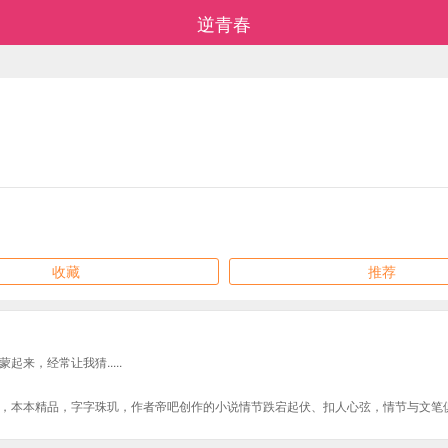
逆青春
收藏
推荐
来，经常让我猜.....
，本本精品，字字珠玑，作者帝吧创作的小说情节跌宕起伏、扣人心弦，情节与文笔