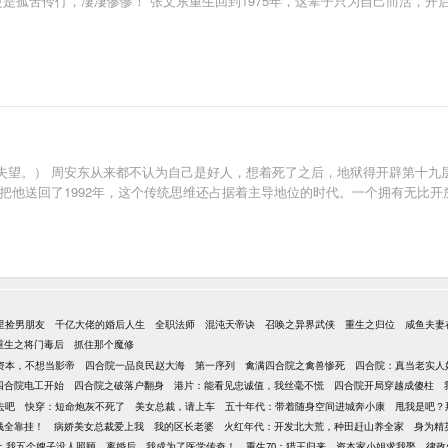
更是孤苦伶仃，凄凄惨惨！ 张文东重生回到1975年，这辈子只为自己而活，开
望。） 周安东从来都不认为自己是好人，想着死了之后，地狱得开辟第十九层
把他送回了1992年，这个传统思维还占据着主导地位的时代。一个拥有无比
里捡男朋友
千亿大佬的婚后人生
全职法师
混沌天帝诀
召唤之异界武侠
重生之归位
咸鱼夫妻
重生之将门毒后
抓住那个魔修
资本，不想当影帝
四合院一品良民赵大海
第一序列
禽满四合院之禽兽惨死
四合院：真当老实人
四合院电工开始
四合院之破落户翻身
港片：能看见忠诚值，我丝毫不慌
四合院开局穿越成傻柱
去吧
快穿：短命炮灰不死了
美女总裁，请上车
五十年代：带着随身空间进城奔小康
甩我是吧？
钱全靠挂！
病娇美女总裁爱上我
我的区长老婆
火红年代：开发北大荒，种田赶山养全家
身为精
年：我五个嫂子没人照顾
离婚后，我成为了医学传奇！
重生70：猎王归来，资本家小姐求我娶
律政