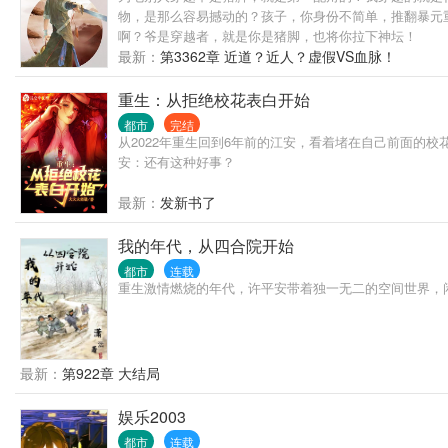
物，是那么容易撼动的？孩子，你身份不简单，推翻暴元
啊？爷是穿越者，就是你是猪脚，也将你拉下神坛！
最新：
第3362章 近道？近人？虚假VS血脉！
重生：从拒绝校花表白开始
都市
完结
从2022年重生回到6年前的江安，看着堵在自己前面的校
安：还有这种好事？
最新：
发新书了
我的年代，从四合院开始
都市
连载
重生激情燃烧的年代，许平安带着独一无二的空间世界，闲
最新：
第922章 大结局
娱乐2003
都市
连载