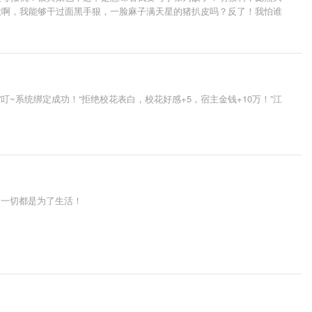
大啊，我能够干过面黑手狠，一脸麻子满天星的猪扒皮吗？反了！我怕谁
叮~系统绑定成功！“拒绝校花表白，校花好感+5，宿主金钱+10万！”江
，一切都是为了生活！