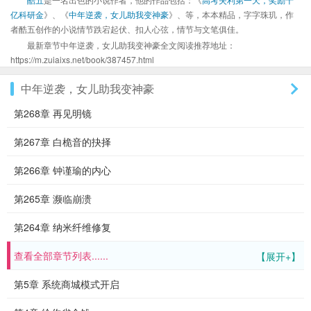
亿科研金
》、《
中年逆袭，女儿助我变神豪
》、等，本本精品，字字珠玑，作
者酷五创作的小说情节跌宕起伏、扣人心弦，情节与文笔俱佳。
最新章节中年逆袭，女儿助我变神豪全文阅读推荐地址：
https://m.zuiaixs.net/book/387457.html
中年逆袭，女儿助我变神豪
第268章 再见明镜
第267章 白桅音的抉择
第266章 钟谨瑜的内心
第265章 濒临崩溃
第264章 纳米纤维修复
查看全部章节列表......
【展开+】
第5章 系统商城模式开启