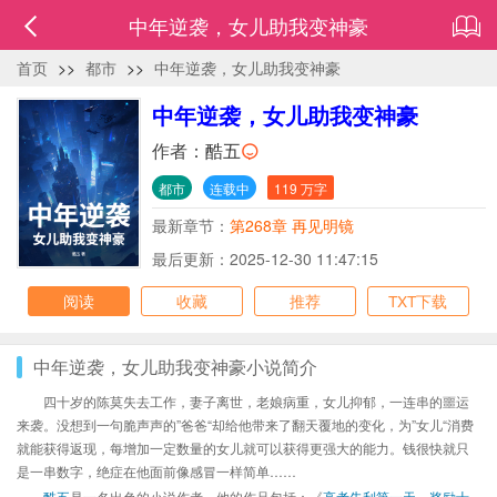
中年逆袭，女儿助我变神豪
首页
>>
都市
>>
中年逆袭，女儿助我变神豪
中年逆袭，女儿助我变神豪
作者：
酷五
都市
连载中
119 万字
最新章节：
第268章 再见明镜
最后更新：2025-12-30 11:47:15
阅读
收藏
推荐
TXT下载
中年逆袭，女儿助我变神豪小说简介
四十岁的陈莫失去工作，妻子离世，老娘病重，女儿抑郁，一连串的噩运
来袭。没想到一句脆声声的”爸爸“却给他带来了翻天覆地的变化，为”女儿“消费
就能获得返现，每增加一定数量的女儿就可以获得更强大的能力。钱很快就只
是一串数字，绝症在他面前像感冒一样简单……
酷五
是一名出色的小说作者，他的作品包括：《
高考失利第一天，奖励十