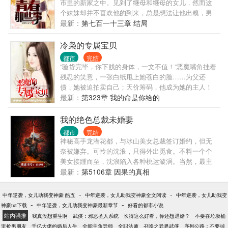
市里的新家之中。见到了继母和继母的女儿，然而这
个妹妹却并不喜欢他的到来，总是想法让他出糗，男
主开始了各种被自己的妹妹欺负的日子。
最新：
第七百一十三章 结局
冷枭的专属宝贝
都市
完结
“验货完毕，你下贱的身体，一文不值！”恶魔嘴角挂着
残忍的笑意，一张白纸甩上她苍白的脸……为父还
债，她被迫拍卖自己；天价筹码，他成为她的主人！
一夜风雨后，她登上报纸头条——“贫女卖身反遭玩
最新：
第323章 我的命是你给的
弄，一张白纸买......
我的绝色总裁未婚妻
都市
完结
神秘高手龙潜花都，与冰山美女总裁签订婚约，但无
奈被嫌弃。可怜的沈浪，只得外出觅食。不料一个个
美女接踵而至，沈浪陷入各种桃运漩涡。当然，最主
要的还是征服冰山女总裁。 各位书友要是觉得《我的
最新：
第5106章 因果的真相
绝色总裁未婚妻》还不错的话请不要忘记向您>
-
-
中年逆袭，女儿助我变神豪 酷五
中年逆袭，女儿助我变神豪全文阅读
中年逆袭，女儿助我变
-
-
神豪txt下载
中年逆袭，女儿助我变神豪最新章节
好看的都市小说
站内强推
我真没想重生啊
武侠：邪恶圣人系统
长得这么好看，你还想退婚？
不要在垃圾桶
里捡男朋友
千亿大佬的婚后人生
全能主角导师
全职法师
召唤之异界武侠
序列公路：不要掉