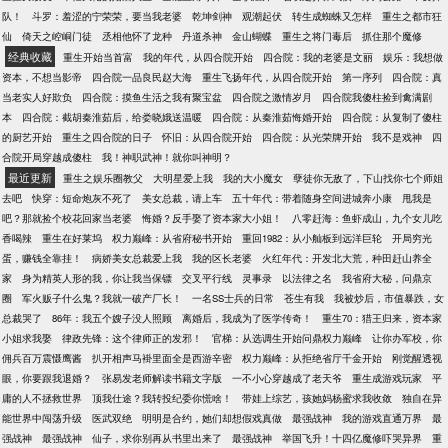
队！
斗罗：羞涩的宁荣荣，要当我老婆
乾坤剑神
观潮起伏
转生成蜘蛛又怎样
重生之都市狂
仙
倚天之崆峒门徒
丞相他怀了龙种
丹道杀神
金山蝴蝶
重生之将门毒后
抓住那个魔修
经典收藏
重生开始当首富
我的年代，从四合院开始
四合院：我的老婆是文丽
娱乐：我想做
资本，不想当影帝
四合院一品良民赵大海
重生飞扬年代，从四合院开始
第一序列
四合院：真
当老实人好欺负
四合院：摸鱼生活之我有聚宝盆
四合院之激情岁月
四合院我傻柱捡到禽满剧
本
四合院：截胡秦淮茹后，给娄晓娥送温暖
四合院：从秦淮茹悔婚开始
四合院：从复制了傻柱
的厨艺开始
重生之四合院的日子
怀旧：从四合院开始
四合院：从光荣牌开始
我不是戏神
四
合院开局穿越成傻柱
我！神职武神！就你叫神明？
最近更新
重生之娱乐圈教父
大明星爱上我
我的大小魔女
孽徒你无敌了，下山找你七个师姐
去吧
快穿：短命炮灰不死了
美女总裁，请上车
五十年代：带着随身空间进城奔小康
甩我是
吧？那就捡个校花回家当老婆
悔婚？反手娶了资本家大小姐！
八零赶海：鱼虾成山，九个女儿吃
香喝辣
重生在好莱坞
权力巅峰：从省府秘书开始
重回1982：从小舢板到远洋巨轮
开局穷光
蛋，赚钱全靠挂！
病娇美女总裁爱上我
我的区长老婆
火红年代：开发北大荒，种田赶山养全
家
身为精英人形的我，你让我当保镖
交叉平行线
灵事录
以法律之名
我省府大秘，问鼎京
圈
军火贩子什么鬼？我就一破产厂长！
一名SS士兵的日常
苍生有我
我被炒后，市值暴跌，女
总裁哭了
86年：我五个嫂子没人照顾
离婚后，我成为了医学传奇！
重生70：猎王归来，资本家
小姐求我娶
律政先锋：这个律师正的发邪！
官梯：从选调生开始问鼎权力巅峰
让你办军校，你
佣兵百万震慑鹰酱
扒开相声马褂里面全是西游辛密
权力巅峰：从拒绝省厅千金开始
刚觉醒透视
眼，你要跟我退婚？
张易发老师解读书籍文字版
一不小心穿越成了老天爷
重生成游戏玩家
平
庸的人不拯救世界
顶我仕途？我转投纪委你慌啥！
带娃上综艺，孩她妈杨蜜求我收敛
独自在异
能世界中闯荡升级
医武双绝
明明是合约，她们却想假戏真做
最强战神
我的游戏直通万界
最
强战神
最强战神
仙子，求你别再从书里出来了
最强战神
举国飞升！十四亿魔修吓哭异界
重