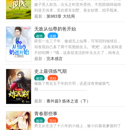
啊？爷是穿越者，就是你是猪脚，也将你拉下神坛！
嫂子受人欺负，出头之时意外受伤，不想因祸得福得
到逆天传承，至此香车别墅、美女钞票，招手既来。
最新：
第983章 大结局
无敌从仙尊奶爸开始
都市
连载
薛安一去三千年，修成无上仙尊，可等回到地球后，
却发现自己多了两个双胞胎女儿。“粑粑，这条龙味道
不好吃啊！”“哦，这条祖龙活的年头太久了，肉有点
柴，下次咱们吃一万年以内的小龙。”某条从宇宙开始
最新：
完本感言
就存在的巨龙躺在地上瑟瑟发抖中。“粑粑，你和别的
仙帝奶爸什么的，谁厉害啊？”薛安一笑，没有谁能抵
史上最强炼气期
挡的住薛安一拳。如果有！那就两拳！“女儿，我会让
都市
完结
你们成为全世界，不，全宇宙最幸福的公主！而且是
修炼了将近五千年的方羽，还是没有突破炼气
两个！”书友群：788124860
期…………………………………
最新：
番外篇3 炼体之道（下）
青春那些事
都市
完结
男主从生活了十八年的小镇上，被小白脸老爹接到了