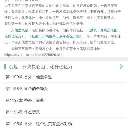
为了免于在洪荒接连不断的大劫中化为灰灰，他只好发奋图强，一边日夜苦
修，参天悟道，恢复原有品阶，一边发挥本体净化天赋，不断自残，折断枝干
扦插大地，化身无数，净化天地煞气、浊气、晦气等，成为洪荒有德道人。
直到某一天，他发现九天十地，到处都是自己的分身。
天佑之民
是一名出色的小说作者，他的作品包括：《
洪荒：开局昆仑山，
化身亿亿万
》、《
狂飙：开局猎杀，从年夜饭开始
》、等，本本精品，字字珠
玑，作者天佑之民创作的小说情节跌宕起伏、扣人心弦，情节与文笔俱佳。
最新章节洪荒：开局昆仑山，化身亿亿万全文阅读推荐地址：
https://m.zuiaixs.net/book/228926.html
洪荒：开局昆仑山，化身亿亿万
第1199章 番外：仙魔争道
第1198章 皇帝的金锄头
第1197章 番外：前辈
第1196章 什么玩意
第1195章 番外：这个洪荒有点不对劲