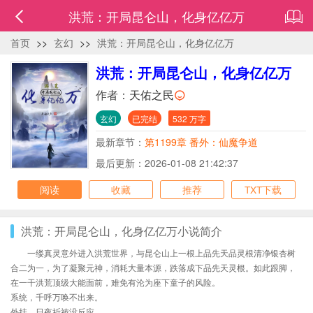
洪荒：开局昆仑山，化身亿亿万
首页
>>
玄幻
>>
洪荒：开局昆仑山，化身亿亿万
洪荒：开局昆仑山，化身亿亿万
作者：
天佑之民
玄幻
已完结
532 万字
最新章节：
第1199章 番外：仙魔争道
最后更新：2026-01-08 21:42:37
阅读
收藏
推荐
TXT下载
洪荒：开局昆仑山，化身亿亿万小说简介
一缕真灵意外进入洪荒世界，与昆仑山上一根上品先天品灵根清净银杏树
合二为一，为了凝聚元神，消耗大量本源，跌落成下品先天灵根。如此跟脚，
在一干洪荒顶级大能面前，难免有沦为座下童子的风险。
系统，千呼万唤不出来。
外挂，日夜祈祷没反应。