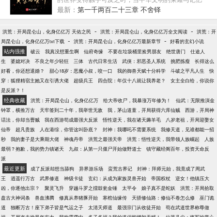
照进现实之时，降临大炎帝国的召唤师的精彩故事，
最新：
第一千两百二十三章 不舍铎
就此开始……
-
-
洪荒：开局昆仑山，化身亿亿万 天佑之民
洪荒：开局昆仑山，化身亿亿万全文阅读
洪荒：开
-
-
局昆仑山，化身亿亿万txt下载
洪荒：开局昆仑山，化身亿亿万最新章节
好看的玄幻小说
站内强推
破云
我真没想重生啊
仙府奇缘
不要在垃圾桶里捡男朋友
绝世唐门
仕途人
生
婆媳对决
不良之年少轻狂
三体
古代日常生活
武侠：邪恶圣人系统
挑肥拣瘦
长得这么
好看，你还想退婚？
甜心18岁：恶魔小叔，咬一口
我的御兽天赋十分科学
斗破之平凡人生
快
穿：狐狸精宿主她又在引诱大佬
超级兵王
四合院：年仅十八就让我养老？
女主全白给，你说你
是反派？！
经典收藏
洪荒：开局昆仑山，化身亿亿万
给大帝收尸，我暴涨万年修为！
仙武：无限推演金
钟罩，横推万古
天牢签到二十年，我举世无敌
我，茅山道童，开局获得六库仙贼
西游，开局神
话法，你却当曹贼
我在西游苟成最强大反派
悟性逆天，我在诸天薅羊毛
八岁老祖，开局迎娶女
仙帝
超凡贵族
人在港综，你管这叫卧底？
封神：我哪吒不需要系统
我修天道，见谁都能一招
秒
我的妻子是大乘期大佬
神魂丹帝
洪荒之最强天帝
洪荒：悟性逆天，我带领人族崛起
人族
最弱？抱歉，我的势力镇诸天
九叔：从第一只僵尸开始做野道士
镇守藏经阁百年，投资天命反
派
最近更新
成了反派却想当舔狗
异界游乐场
蛮荒古界记
封神：拜师元始，我竟成了周武
王
逍遥行万古
武界修道
神级卡徒
玄幻：从成为家族灵兽开始
帝国权杖
逆女！他镇压大
凶，你逐他出宗？
聚灵飞升
穿越斗罗之擂鼓瓮金锤
太平令
娘子真不是蛇妖
洪荒：开局拾取
盘古大神词条
兽血沸腾
修真从养猪豚开始
寒棺仙缘传
天骄修仙路：修仙不卷怎么修
巫门诡
道
独断万古！座下弟子皆是气运之子
太清天师道
最强宗门从收徒开始
苟在武道世界称尊做