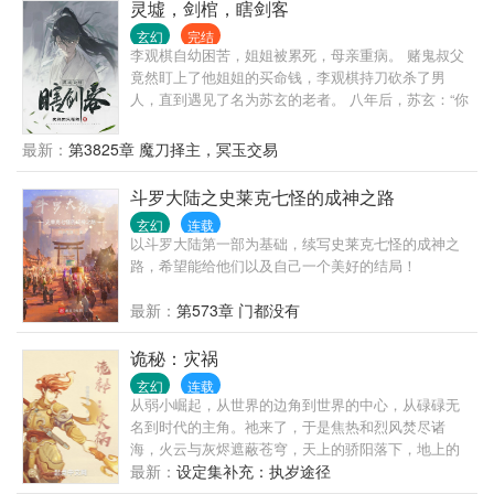
灵墟，剑棺，瞎剑客
玄幻
完结
李观棋自幼困苦，姐姐被累死，母亲重病。 赌鬼叔父
竟然盯上了他姐姐的买命钱，李观棋持刀砍杀了男
人，直到遇见了名为苏玄的老者。 八年后，苏玄：“你
下山吧，我也要走了。” 伸手递过一个比他还要高的神
秘剑匣，苏玄却管这剑匣叫剑棺。 少年不解。“去
最新：
第3825章 魔刀择主，冥玉交易
哪？” 老者微微一笑，嘴里却说道：“爱哪去哪去，老
子都八年没有红尘炼心了！！” 自此，心怀鸿鹄之志的
斗罗大陆之史莱克七怪的成神之路
少年郎一脚踏入腥风血雨的修真界！
玄幻
连载
以斗罗大陆第一部为基础，续写史莱克七怪的成神之
路，希望能给他们以及自己一个美好的结局！
最新：
第573章 门都没有
诡秘：灾祸
玄幻
连载
从弱小崛起，从世界的边角到世界的中心，从碌碌无
名到时代的主角。祂来了，于是焦热和烈风焚尽诸
海，火云与灰烬遮蔽苍穹，天上的骄阳落下，地上的
火山喷发。手握权杖的红祭祀在高高矗立的祭台上，
最新：
设定集补充：执岁途径
面对着祂的百万兵甲，庄严宣誓：“我将灾祸带给旧世