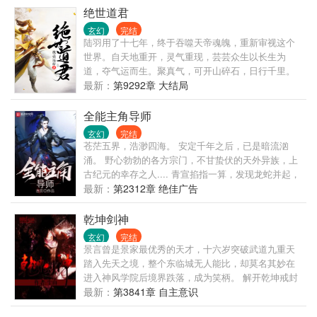
被誉为水系魔法之都。 奈斯卡巨画从沉睡中苏醒。 贺
绝世道君
兰山风与雨侵蚀出的岩纹，组成一只眼，山脊是眶，
玄幻
完结
数万年来凝视着上苍。
陆羽用了十七年，终于吞噬天帝魂魄，重新审视这个
世界。自天地重开，灵气重现，芸芸众生以长生为
道，夺气运而生。聚真气，可开山碎石，日行千里。
练法术，可呼风唤雨，腾云驾雾。虎啸山林，龙游浅
最新：
第9292章 大结局
水。这一世，问鼎苍穹，猛虎下山，龙飞九天！
全能主角导师
玄幻
完结
苍茫五界，浩渺四海。 安定千年之后，已是暗流汹
涌。 野心勃勃的各方宗门，不甘蛰伏的天外异族，上
古纪元的幸存之人.... 青宣掐指一算，发现龙蛇并起，
群龙角逐的大时代即将到来。不禁心中一喜，伸了伸
最新：
第2312章 绝佳广告
懒腰，走出了窝了十年的小山沟。 “是时候该哥出山，
让这片天地变得更精彩了~！” PS：本人青宣，常年招
乾坤剑神
生，专门传授各种绝世功法，包你成为高富帅，赢取
玄幻
完结
白富美，走上人生巅峰！ 学费不贵，一顿饭足矣~。
景言曾是景家最优秀的天才，十六岁突破武道九重天
踏入先天之境，整个东临城无人能比，却莫名其妙在
进入神风学院后境界跌落，成为笑柄。 解开乾坤戒封
印，重新崛起，最终制霸天元大陆，成为无数武者仰
最新：
第3841章 自主意识
望的存在。