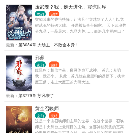
界，拉开光...
废武魂？我，逆天进化，震惊世界
玄幻
完结
突如其来的香艳抉择，让洛凡尘穿越到了人人可以觉
醒武魂的特殊大陆。 开局被妖帝带回家。 天下武魂共
分九品，一品最末，九品为尊…… 而洛凡尘觉醒出了
世上前所未有的两大神秘武魂，可以无限吞噬进化。
八品，九品？ 抱歉，那只是凡人的极限…… 本书又
最新：
第3084章 大劫主，不败金木身！
名： 当撩术惊人的一代情感大师，突然拥有了满级外
挂，会有多恐怖…… 双生武魂? 顶级气运? 逆天悟性?
邪鼎
仙姿玉骨? 满级魅力?
玄幻
完结
腹黑狗：相信本皇，废灵体也可成神。 苏凡：别骗
我，我还小。 从此，苏凡就在腹黑狗的诱拐下，执掌
魔王鼎，走上大魔王的光明大道。
最新：
第3779章 苏凡来了
黄金召唤师
玄幻
完结
这是一个由召唤师们主导的世界，在这个世界，召唤
师是中央舞台上最耀目的主角。当那神秘莫测的更高
的世界变得触手可及之时，当中华文明的荣耀与记忆