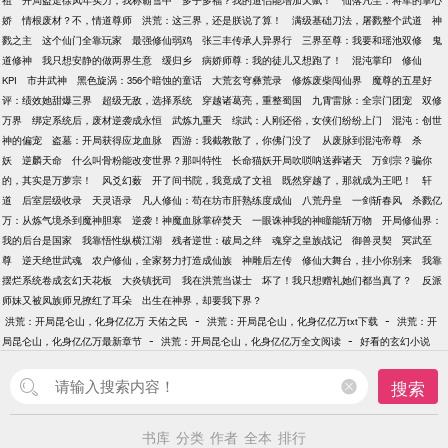
祖
开局盗走徐凤年实力，我称霸雪中
多子多福？我的道侣能增加天赋！
仙落凡尘：将军的掌心
娇
情根废材？不，情道尊师
洪荒：这三界，还是朕说了算！
满级基础刀法，屠戮整个武道
神
戮之主
这个仙门全靠玩家
最强修仙弱鸡
张三丰传承人异界行
三界至尊：我要和瑶池双修
鬼
道修神
我只想安静的做两界生意
缓归乡
病娇师尊：我的徒儿又想跑了！
混沌掌印
修仙
KPI
市井武神
黑色旋涡：356个暗蚀的童话
大荒玄穹彝荒录
修炼废柴闯仙界
魔尊的五星好
评：绩效她甜爆三界
超级无敌，选择系统
穿越诸葛亮，重整蜀国
九霄雷脉：全宗门团宠
双修
万界
绑定系统后，废材逆袭成永恒
武炼九重天
综武：人刚还俗，女侠们纷纷上门
混沌：创世
神的偏宠
盗墓：开局获得应龙血脉
西游：我截教散了，你佛门没了
从废脉到混沌帝尊
杀
妖
逆麟天命
什么叫骨粉能改变世界？那叫特性
长命猫妖开局吹唢呐送葬诸天
万剑宗？骗你
的，其实是万萝宗！
风爻幻薮
开了间书院，我竟成了文祖
既然穿越了，那就成为王吧！
轩
道
后室层级收录
天灵语录
凡人修仙：苟在坊市肝熟练度成仙
八荒丹皇
一剑斩春风
杀戮亿
万：从炼气境杀到魔神胆寒
逆袭！神魔血脉掌碎焚天
一眼诛神我的神瞳能斩万物
开局修仙界：
我的后台是国家
我靠悟性纵横江湖
残者逆世：破局之绊
魂穿之皇族战记
御兽灵契
冥武至
尊
逆天绝世武魂
农户修仙，全家努力打造成仙族
神雕后左传
修仙大舞台，挂小你别来
我靠
摆烂系统卷成玄幻天花板
大炎镇抚司
我在洪荒当谋士
坏了！我只想赠礼她们都当真了？
反派
师妹又被凤族师兄撩红了耳朵
出生在神界，却要我下界？
-
-
洪荒：开局昆仑山，化身亿亿万 天佑之民
洪荒：开局昆仑山，化身亿亿万txt下载
洪荒：开
-
-
局昆仑山，化身亿亿万最新章节
洪荒：开局昆仑山，化身亿亿万全文阅读
好看的玄幻小说
搜索
书库
分类
作者
全本
排行