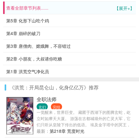
查看全部章节列表......
【展开+】
第5章 化形下山吃个鸡
第4章 崩碎的破刀
第3章 唐僧肉、嫦娥舞，不容错过
第2章 小朋友，大叔请你吃糖
第1章 洪荒空气净化员
《洪荒：开局昆仑山，化身亿亿万》推荐
全职法师
玄幻
完结
一觉醒来，世界巨变。 藏匿于西湖下的图腾玄蛇，屹
立时如摩天大厦。 游荡在古都城墙外的亡灵大军，它
们只听从皇陵下传出的低语。 埃及金字塔中的冥王，
它和它的部众始终觊觎着东方大地！ 伦敦有着伟大的
最新：
第218章 荒度时光
驯龙世家。 希腊帕特农圣山上，有神女祈福。 威尼斯