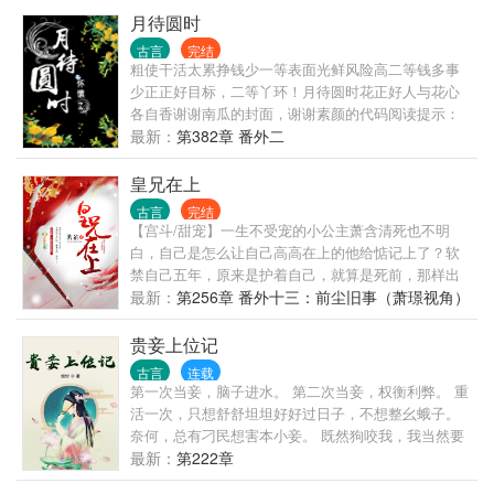
一；是迷雾重重的真相，还是无心之举的结果。小小
月待圆时
的她来到这又会怎么走下去。 一女多夫文，如果喜
古言
完结
欢，请收藏，支持养肥再宰。么么。
粗使干活太累挣钱少一等表面光鲜风险高二等钱多事
少正正好目标，二等丫环！月待圆时花正好人与花心
各自香谢谢南瓜的封面，谢谢素颜的代码阅读提示：
1、想看女主大杀四方主母小姐捏手心的请点叉2、想
最新：
第382章 番外二
看女主美貌无双少爷公子都倾心的请点叉3、想看女主
以贱籍一跃进高门当主母的请点叉4、以上本文都木
皇兄在上
有，正剧非宠文，洁党请绕行??????某愫的读者群，
古言
完结
能抽打发懒的作者哟，294261068，敲门砖是留言的名
【宫斗/甜宠】一生不受宠的小公主萧含清死也不明
字#
白，自己是怎么让自己高高在上的他给惦记上了？软
禁自己五年，原来是护着自己，就算是死前，那样出
尘不染的谪仙，居然为了自己开口低声下气的求别
最新：
第256章 番外十三：前尘旧事（萧璟视角）
人。 重活一世，黑心莲小白花肯定是要收拾的，顺便
报恩，只是这恩报着报着，怎么就有点不对劲？ 醉酒
贵妾上位记
后的男子将自己堵在角落，大拇指压上红唇，眼神迷
古言
连载
离：“清清......” “你清醒一下！” “啾~” “我不喜欢你！”
第一次当妾，脑子进水。 第二次当妾，权衡利弊。 重
“啾啾~” “你住手我叫人了！” “啾啾啾啾啾~”
活一次，只想舒舒坦坦好好过日子，不想整幺蛾子。
奈何，总有刁民想害本小妾。 既然狗咬我，我当然要
咬回去啊！
最新：
第222章