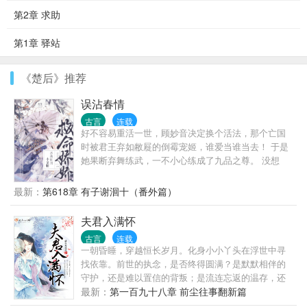
第2章 求助
第1章 驿站
《楚后》推荐
误沾春情
古言
连载
好不容易重活一世，顾妙音决定换个活法，那个亡国
时被君王弃如敝屣的倒霉宠姬，谁爱当谁当去！ 于是
她果断弃舞练武，一不小心练成了九品之尊。 没想
到，天道不高兴了降下神罚：“谁让你乱改剧本的？宠
妃继续当！该死还得死！” 顾妙音忿忿不平，指着某
最新：
第618章 有子谢洄十（番外篇）
人：“那他呢？他也乱改剧本了。” 某人：“我没有。” 顾
妙音：“你有！你上辈子不喜欢我，按剧本你这辈子也
夫君入满怀
不准喜欢我！” 某人无辜脸：“谁说我喜欢你了？” 顾妙
古言
连载
音闭眼，“不要脸，把手拿开…腰要断了…”
一朝昏睡，穿越恒长岁月。化身小小丫头在浮世中寻
找依靠。前世的执念，是否终得圆满？是默默相伴的
守护，还是难以置信的背叛；是流连忘返的温存，还
是琢磨不透的算计；是一心依靠的归宿，还是棋盘上
最新：
第一百九十八章 前尘往事翻新篇
的一子；是深陷谋局中的冷漠，还是透过尘世的归