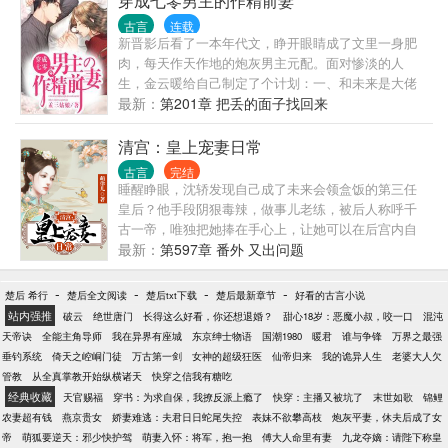
穿成七零男主的作精前妻
绾一举成名，成为修仙界新宠，无数英杰恭贺，无上
古言
连载
宗认出这是死遁的七师妹，一个个后悔了。 哭着追上
新晋影后看了一本年代文，睁开眼睛成了文里一身肥
去。 可叶绾绾已经入了天一宗，成了他人的小师妹。
肉，每天作天作地的炮灰男主元配。面对惨淡的人
只见五人护在她身前，一脸冷漠地看向了他们。 而在
生，金云暖给自己制定了个计划：一、和未来是大佬
叶绾绾身后，还有天下第一炼器师，化神期就暴打渡
的男主搞好关系！二、改变原主的极品一家，让他们
最新：
第201章 把丢的面子找回来
劫期的道尊裴玄。 男子居高临下，淡声问道：“各位，
远离不得善终的命运！三、努力撮合男主和女主，做
找我弟子有事？” 众人面如死灰。 …… 重生一世进了
个不阻挡真爱的善良元配。前两点做得很成功，正在
清宫：皇上宠妻日常
天一宗的叶绾绾发现。 这不就是上一辈子被灭门的邪
金云暖兴致勃勃给男主当红娘的时候，却被无良系统
古言
完结
修之派吗？ 因屠城被五马分尸的大师兄。 被爱侣挖心
告知，她的主线任务是攻略男主。男人语调危险的
睡醒睁眼，沈轿发现自己成了未来会领盒饭的第三任
挖肺掏出灵根，死无丧身之地的二师姐。 为护山门毒
问：“听说！你要和我离婚？”金云暖连忙摆
皇后？他手段阴狠毒辣，做事儿老练，被后人称呼千
到八座宗门被打碎经脉，砍下头颅的三师兄。 而小师
手：“没……没有，这都是误会！”男主冷冷一笑：“后
古一帝，唯独把她捧在手心上，让她可以在后宫内自
弟，更有些眼熟。 上辈子与她一起带领魔族大军，灭
悔了？晚了！”金云暖不得已，哭唧唧走上漫漫追夫
由生活。被迫开启了深宫之旅，斗皇后、斗宫妃，小
最新：
第597章 番外 又出问题
了所有宗门的天渊魔尊，跟他长了一张一模一样的
路！
四成为自家娃，还要顺带奶孩子.....她只想跟后宫里漂
脸。 沈南舟：“……小师妹，我们上辈子是不是见
亮的姐姐妹妹快乐过日子，这个可恶的大猪蹄子到底
-
-
-
-
过？” 叶绾绾：很好，她找到组织了。
楚后 希行
楚后全文阅读
楚后txt下载
楚后最新章节
好看的古言小说
从哪里冒出来的？！
站内强推
破云
绝世唐门
长得这么好看，你还想退婚？
甜心18岁：恶魔小叔，咬一口
混沌
天帝诀
全能主角导师
我在异界有座城
东京绅士物语
国潮1980
暖君
谁与争锋
万界之最强
垂钓系统
倚天之崆峒门徒
万古第一剑
女神的超级狂医
仙帝归来
我的诡异人生
老婆大人欠
管教
从全真掌教开始纵横诸天
快穿之信我有糖吃
经典收藏
天官赐福
穿书：为求自保，我撩反派上瘾了
快穿：主播又被坑了
末世如歌
锦鲤
农妻超有钱
燕京贵女
娇妻难逃：夫君日日蛇尾失控
表妹不欲攀高枝
炮灰平妻，休夫后成了女
帝
萌狐要逆天：邪少快护驾
萌妻入怀：将军，抱一抱
傅大人命里有妻
九龙夺嫡：请陛下称皇