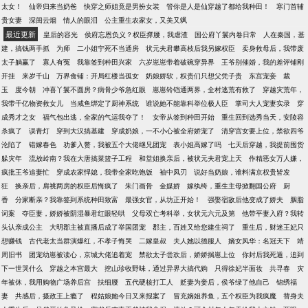
太女！
仙帝归来当奶爸
快穿之师姐竟是男扮女装
管你是人是仙穿越了都给我种田！
寒门首辅
贵女妻
深闺云烟
情人的眼泪
公主重生农家女，又美又飒
最近更新
皇后的容光
侯府忘恩负义？权臣撑腰，我虐渣
国公府丫鬟内卷日常
人在秦国，基
建，搞钱两手抓
为师
二小姐宁死不当通房
状元夫君攀高枝后我另嫁权臣
卖身救母后，我带废
太子躺赢了
寡人有冤
我靠签到种田兴家
六岁崽崽带着破碗穿异界
王爷别催婚，我的差评铺刚
开挂
来岁千山
万界食铺：开局红楼当孤女
奶娘娇软，权贵们只想父凭子贵
东宫宠妾
裁
玉
度今朝
冲喜丫鬟不圆房？病骨少爷急红眼
崽崽铃铛通两界，全村逃荒有救了
穿越灾荒年，
我带千亿物资救女儿
当咸鱼绑定了厨神系统
谁说她不能靠科举位极人臣
掌司大人宠妻实录
穿
成秀才之女
福气包出逃，全家的气运我夺了！
女帝从签到种田开始
重生回到选秀当天，安陵容
杀疯了
误青灯
穿到大汉搞基建
穿成奶娘，一不小心被全府娇宠了
清穿宫女要上位，禁欲四爷
沦陷了
错嫁春色
劝爹入赘，我被五个大佬继兄团宠
表小姐高嫁了吗
七天后穿越，我提前囤货
躲灾年
流放岭南？我在大唐搞菜篮子工程
和堂姐换亲后，被状元夫君宠上天
作精恶女万人嫌，
疯批王爷追妻忙
穿成农家悍媳，我带全家吃饱饭
袖中凤刃
说好当奶娘，谁料满京权贵皆发
狂
换亲后，肩祧两房的权臣后悔疯了
朱门画骨
金媒娇
嫁纨绔，重生主母掀翻国公府
厨
香
分家断亲？我靠签到系统种田致富
最强女官，从坊正开始！
强娶宿敌后他变成了娇夫
胭脂
词案
夺臣妻，娇娇被阴湿暴君红眼轻哄
父母双亡考科举，女状元六元及第
他带平妻入府？我转
头认亲成公主
大明郡主被直播后成了举国团宠
郡主，百姓又给您建生祠了
重生后，财迷王妃只
想赚钱
古代老太当群演爆红，不孝子悔哭
二嫁皇叔
夫人她以德服人
嫡女风华：名冠天下
靖
周旧书
团宠幼崽被读心，京城大佬追着宠
禁欲太子尝欢后，娇娇揣崽上位
你封后我死遁，追到
下一世哭什么
穿越之本宫最大
挖山珍收野味，通过异界大搞代购
只得徐妃半面妆
共寻春
灾
年被休，我用购物广场养后宫
扶细腰
五代硬核打工人
贬妻为妾后，侯爷绿了他自己
锦绣福
妻
共感后，摄政王上瘾了
程姑娘她今日又来报案了
冒充嫡姐养鱼，五个权臣为我疯魔
替身夫