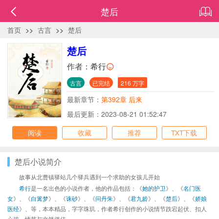
楚后
首页
>>
古言
>>
楚后
楚后
作者：
希行
古言
已完结
216 万字
最新章节：
第392章 后来
最后更新：2023-08-21 01:52:47
阅读
收藏
推荐
TXT下载
楚后小说简介
故事从北曹镇驿站几个驿兵遇到一个求助的女孩儿开始
希行
是一名出色的小说作者，他的作品包括：《
她的护卫
》、《
名门医
女
》、《
白篱梦
》、《
诛砂
》、《
问丹朱
》、《
君九龄
》、《
楚后
》、《
娇娘
医经
》、等，本本精品，字字珠玑，作者希行创作的小说情节跌宕起伏、扣人
心弦，情节与文笔俱佳。