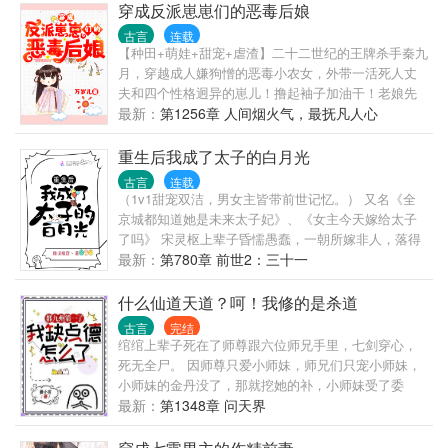
穿成反派崽崽们的恶毒后娘
古言
连载
【种田+萌娃+甜宠+虐渣】二十二世纪的王牌杀手秦九
月，穿越成人嫌狗憎的恶毒小农女，外带一活死人丈
夫和四个性格迥异的崽儿！撸起袖子加油干！老娘先
带你们赚他一个亿。上山能捡兔子，下河能抓贵鱼，
最新：
第1256章 人间烟火气，最抚凡人心
种田经商一把好手！养的崽崽们白白胖胖，送他们学
文习武，用正道的光掰正小反派。后来——新皇登
重生后我成了太子的白月光
基：我是我娘养大的。少年将军：我也是我娘养大
古言
连载
的。异国公主：我是九月姐姐捡回来的。逍遥医圣：
（1v1甜宠双洁，男女主皆带前世记忆。） 又名《全
老夫也是九月徒儿捡回来的。当朝首辅：我……上京
京城都知道她是未来太子妃》、《女主今天嫁给太子
众人大惊失色：首辅大人难道也是秦氏养大，抑或捡
了吗》 宋灵枢上辈子昏懦愚蠢，一朝所嫁非人，落得
来的？当朝首辅：介绍一下，秦九月，我夫人。
个身死人亡的下场。 重来一世，她智斗后母庶妹，抱
最新：
第780章 前世2：三十一
紧太子的大腿，日子过得风生水起。 只是，不知道为
什么，她总觉得太子殿下看她的眼神不太对？ …… 嘉
什么仙道天道？呵！我修的是杀道
靖太子做了一个梦。 梦里他正在边疆平叛，自己心心
古言
完结
念念的小姑娘却嫁给他的死对头？ 等他快马加鞭赶回
绾绾上辈子死在了师尊跟六位师兄手里，七剑穿心，
长安的时候，小姑娘坟头草已长了三尺高。 纵使他在
死无全尸。 因师尊只爱小师妹，师兄们只宠小师妹，
恨在痛，也只能砍了那些阴险小人，抱着她的牌位过
小师妹的金丹没了，那就挖她的补，小师妹受了委
了一生。 一梦醒来，他回到小姑娘及笄之前。 没等他
屈，那就叶绾绾来受。 重来一世。 还这样？ 行。 这
最新：
第1348章 问天界
出手，小姑娘自己送上门来。 嘉靖太子笑的得意。 这
个宗门，她，不要了！ 玄冰崖上，决绝一跳，死不认
天下是他的囊中之物。 小姑娘，他也要定了。
错。 自此，爱咋滴咋滴。 修真大典，宗门大比，叶绾