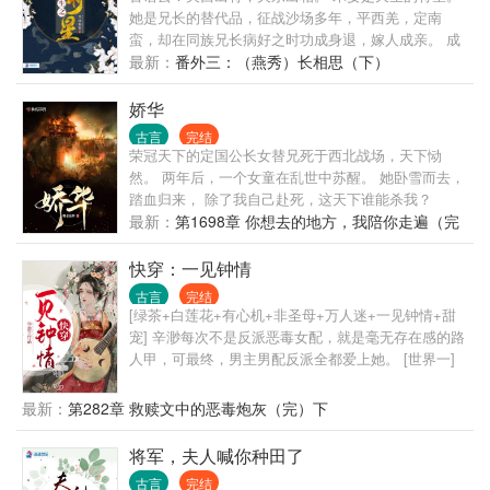
脱。” 温婉：我谢谢你，你人还怪好的嘞！ 她硬着头
她是兄长的替代品，征战沙场多年，平西羌，定南
皮，怯生生开口：“我对以少敌多的战术略通一二，要
蛮，却在同族兄长病好之时功成身退，嫁人成亲。 成
不，我来试试？” 于是，一百人小分队杀出重围一战成
亲之后，不得夫君宠爱，更身患奇疾，双目失明，貌
最新：
番外三：（燕秀）长相思（下）
名。 军营里的战马异常死亡，温婉提笔写了一篇，一
美小妾站在她面前温柔而语：你那毒瞎双眼的汤药，
年就让战马数量翻了一番。 某日，温婉成功撩到小校
可是你族中长辈亲自吩咐送来。只有死人才不会泄露
娇华
尉后，撂下豪言壮语。 “你等着，我回去就把家里那个
秘密，你活着——就是对他们天大的威胁！ 一代名
古言
完结
夫君给休了，回头我拿着他的钱来养你，让你过神仙
将，巾帼英雄，死于后宅争风吃醋的无知妇人手中，
荣冠天下的定国公长女替兄死于西北战场，天下恸
日子！” 后来，温婉发现她要休的夫君，就是那小校
何其荒唐！ 再醒来，她竟成操练场上校尉的女儿，柔
然。 两年后，一个女童在乱世中苏醒。 她卧雪而去，
尉…… 大将军似笑非笑，“听说……你要休了我？” 温
弱骄纵，青春烂漫。 领我的功勋，要我的命，带我的
踏血归来， 除了我自己赴死，这天下谁能杀我？
婉：“……”
兵马，欺我的情！重来一世，她定要将所失去的一件
最新：
第1698章 你想去的地方，我陪你走遍（完
件夺回来。召天下，红颜封侯，威震九州！ 一如军营
结）
深似海，这不，一开始就遇到了她前世的死对头，那
快穿：一见钟情
个“兵锋所指，威惊绝域”的少年将军。 很飒的女将军
古言
完结
xA爆了的狼系少年，双将军设定，请支持正版茶~
[绿茶+白莲花+有心机+非圣母+万人迷+一见钟情+甜
宠] 辛渺每次不是反派恶毒女配，就是毫无存在感的路
人甲，可最终，男主男配反派全都爱上她。 [世界一]
冒领恩情的庶姐 穿成抢走嫡妹玉佩，冒领儿时恩情的
恶毒庶姐，即使真相曝光，男主依旧不愿放手！ “我才
最新：
第282章 救赎文中的恶毒炮灰（完）下
是你的救命恩人啊！她在冒充我！” “我知道。但我爱
的就是她。” [世界二]被逆袭的带球跑女主 女配穿书，
将军，夫人喊你种田了
害得带球跑女主颠沛流离。 几年过去，男主无意间遇
古言
完结
到女主。 即使不认识她，不知道她是那晚的女人，只