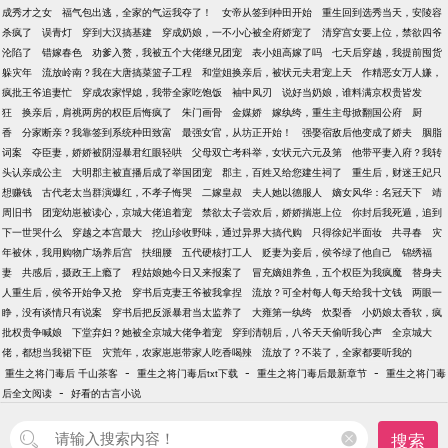
成秀才之女
福气包出逃，全家的气运我夺了！
女帝从签到种田开始
重生回到选秀当天，安陵容
杀疯了
误青灯
穿到大汉搞基建
穿成奶娘，一不小心被全府娇宠了
清穿宫女要上位，禁欲四爷
沦陷了
错嫁春色
劝爹入赘，我被五个大佬继兄团宠
表小姐高嫁了吗
七天后穿越，我提前囤货
躲灾年
流放岭南？我在大唐搞菜篮子工程
和堂姐换亲后，被状元夫君宠上天
作精恶女万人嫌，
疯批王爷追妻忙
穿成农家悍媳，我带全家吃饱饭
袖中凤刃
说好当奶娘，谁料满京权贵皆发
狂
换亲后，肩祧两房的权臣后悔疯了
朱门画骨
金媒娇
嫁纨绔，重生主母掀翻国公府
厨
香
分家断亲？我靠签到系统种田致富
最强女官，从坊正开始！
强娶宿敌后他变成了娇夫
胭脂
词案
夺臣妻，娇娇被阴湿暴君红眼轻哄
父母双亡考科举，女状元六元及第
他带平妻入府？我转
头认亲成公主
大明郡主被直播后成了举国团宠
郡主，百姓又给您建生祠了
重生后，财迷王妃只
想赚钱
古代老太当群演爆红，不孝子悔哭
二嫁皇叔
夫人她以德服人
嫡女风华：名冠天下
靖
周旧书
团宠幼崽被读心，京城大佬追着宠
禁欲太子尝欢后，娇娇揣崽上位
你封后我死遁，追到
下一世哭什么
穿越之本宫最大
挖山珍收野味，通过异界大搞代购
只得徐妃半面妆
共寻春
灾
年被休，我用购物广场养后宫
扶细腰
五代硬核打工人
贬妻为妾后，侯爷绿了他自己
锦绣福
妻
共感后，摄政王上瘾了
程姑娘她今日又来报案了
冒充嫡姐养鱼，五个权臣为我疯魔
替身夫
人重生后，侯爷开始争又抢
穿书后克妻王爷被我拿捏
流放？可全村每人每天给我十文钱
两眼一
睁，没有谈情只有说案
穿书后把反派暴君当太监养了
大雍第一纨绔
炊梨香
小奶娘太香软，疯
批权贵争喊娘
下堂弃妇？她被全京城大佬争着宠
穿到清朝后，八爷天天偷听我心声
全京城大
佬，都想当我裙下臣
灾荒年，农家崽崽带家人吃香喝辣
流放了？不装了，全家都要听我的
-
-
-
重生之将门毒后 千山茶客
重生之将门毒后txt下载
重生之将门毒后最新章节
重生之将门毒
-
后全文阅读
好看的古言小说
搜索