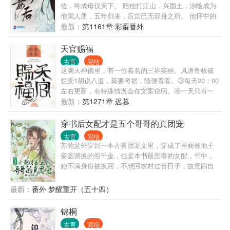
佐，终成母仪天下。 陪他打江山，兴国土，涉险成为
他国人质，五年归来，后宫已无容身之所。 他怀中的
美人笑容明艳：“姐姐，江山定了，你也该退了。” 女
最新：
第1161章 彩蛋番外
儿惨死，太子被废。沈家满门忠烈，无一幸免。一朝
倾覆，子丧族亡！ 沈妙怎么也没想到，患难夫妻，相
天官赐福
互扶持，不过是一场逢场作戏的笑话！ 他道：“看在你
古言
完结
跟了朕二十年，赐你全尸，谢恩吧。” 三尺白绫下，沈
这满天神佛里，有一位着名的三界笑柄。风道骨收破
妙立下毒誓：是日何时丧，予与汝皆亡！ 重生回十四
烂受1胡说八道，莫要考据，随便看看。③每天20：00
岁那年，悲剧未生，亲人还在，她还是那个温柔雅静
左右更新，有特殊情况会在文案说明。④一天只有一
的将门嫡女。 极品亲戚包藏祸心，堂姐堂妹恶毒无
更，别的时间显示更新都是在捉虫或小修。感谢帘子
最新：
第1271章 迟暮
情，新进姨娘虎视眈眈，还有渣男意欲故技重来？ 家
大大美丽的封面 ●ｖ● ~
族要护，大仇要报，江山帝位，也要分一杯羹。这辈
穿书后女配才是五个哥哥的真团宠
子，且看谁斗得过谁！ 但是那谢家小侯爷，提枪打马
古言
完结
过的桀骜少年，偏立在她墙头傲然：“颠个皇权罢了，
苏莞意外穿到一本古言团宠文里，穿成了里面被地主
记住，天下归你，你——归我！” ------------------------------
妾室调换的假千金，也是本书最恶毒的女配，书中，
---------------------------- ——幽州十三京。 ——归你。
她不满身份被换回，不想回农村过苦日子，故意闹自
——漠北定元城。 ——归你。 ——江南豫州，定西东
杀，还处处和真千金过不去，最后成功把自己给作死
海，临安青湖，洛阳古城。 ——都归你。 ——全都归
了，而真千金头顶女主光环，是书里名副其实的团
最新：
番外 梦醒重开（五十四）
我，谢景行你要什么？ ——嗯，你。 -----------------------
宠，江莞的五个哥哥将来都会成为大佬，大哥入朝为
-------------------------------------- 最初他漠然道：“沈谢两家
官，官拜三品，二哥被神医收徒，医毒双绝，三哥保
锦桐
泾渭分明，沈家丫头突然示好，不怀好意！” 后来他冷
家卫国，成一代名将，四哥爱庖厨，御赐天下第一
静道：“都是一条绳上的蚂蚱，沈妙你安分点，有本候
古言
完结
楼，五哥丹青妙绝，一画难求! 他们成为大佬后，对养