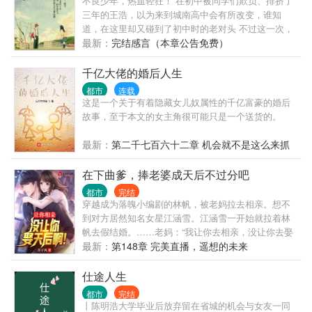
不良少年，热血轻狂！ 在初中被同学们欺负、排挤了
低语—— “好戏……开场。”
三年的王浩，以为来到城南高中会有所改变，谁知
道，在这里却又碰到了初中时的老对头 不过这一次，
王浩决定改变自己的命运。见证一个原本懦弱无能的
最新：
完结感言（本章公告免费）
好学生，一步步崛起为坏蛋的成长史！
千亿大佬的婚后人生
都市
连载
这是一个关于有着隐藏女儿奴属性的千亿富豪的婚后
故事，至于本文的女主角很可能只是一个送货的。
最新：
第二千七百六十二章 机会就不是这么来抓
的
在下曲爹，捧老婆成天后不过分吧
都市
完结
穿越成为落魄小编剧的林帆，被老妈拉去相亲。想不
到对方居然知名女星江涵雪。江涵雪一开始就拉着林
帆去假结婚。……老妈：“我让你去相亲，没让你去娶
天后啊！”老爸：“儿子什么时候带媳妇回家？”妹
最新：
第148章 完美直播，遥想的未来
妹：“哥哥你什么时候出新专辑？”粉丝：“林哥你赶紧
出来...
仕途人生
都市
完结
丨陈明浩大学毕业后放弃留在省城的机会与女友一同