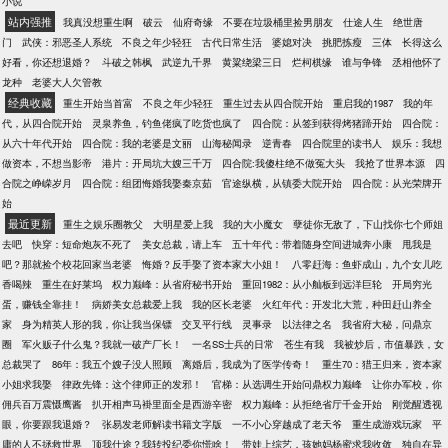
小说
站内强推
我真没想重生啊
破云
仙府奇缘
不要在垃圾桶里捡男朋友
仕途人生
绝世唐
门
武侠：邪恶圣人系统
不良之年少轻狂
古代日常生活
婆媳对决
挑肥拣瘦
三体
长得这么
好看，你还想退婚？
斗破之韩枫
武逆九千界
黄粱绕梁三日
烂柯棋缘
谁与争锋
丞相他怀了
龙种
老婆大人欠管教
经典收藏
重生开始当首富
不良之年少轻狂
重生过去从四合院开始
重启我的1987
我的年
代，从四合院开始
灵泉养鱼，钓鱼佬疯了吃货也疯了
四合院：从签到获得烤猪蹄开始
四合院：
从六十年代开始
四合院：我的老婆是文丽
山海秘闻录
逆青春
四合院里的读书人
娱乐：我想
做资本，不想当影帝
港片：开局坑大嫂三千万
四合院:我傻柱绝不做冤大头
我抢了世界本源
四
合院之峥嵘岁月
四合院：组团悔婚我娶秦京茹
官途纵横，从镇委大院开始
四合院：从光荣牌开
始
最近更新
重生之娱乐圈教父
大明星爱上我
我的大小魔女
孽徒你无敌了，下山找你七个师姐
去吧
快穿：短命炮灰不死了
美女总裁，请上车
五十年代：带着随身空间进城奔小康
甩我是
吧？那就捡个校花回家当老婆
悔婚？反手娶了资本家大小姐！
八零赶海：鱼虾成山，九个女儿吃
香喝辣
重生在好莱坞
权力巅峰：从省府秘书开始
重回1982：从小舢板到远洋巨轮
开局穷光
蛋，赚钱全靠挂！
病娇美女总裁爱上我
我的区长老婆
火红年代：开发北大荒，种田赶山养全
家
身为精英人形的我，你让我当保镖
交叉平行线
灵事录
以法律之名
我省府大秘，问鼎京
圈
军火贩子什么鬼？我就一破产厂长！
一名SS士兵的日常
苍生有我
我被炒后，市值暴跌，女
总裁哭了
86年：我五个嫂子没人照顾
离婚后，我成为了医学传奇！
重生70：猎王归来，资本家
小姐求我娶
律政先锋：这个律师正的发邪！
官梯：从选调生开始问鼎权力巅峰
让你办军校，你
佣兵百万震慑鹰酱
扒开相声马褂里面全是西游辛密
权力巅峰：从拒绝省厅千金开始
刚觉醒透视
眼，你要跟我退婚？
张易发老师解读书籍文字版
一不小心穿越成了老天爷
重生成游戏玩家
平
庸的人不拯救世界
顶我仕途？我转投纪委你慌啥！
带娃上综艺，孩她妈杨蜜求我收敛
独自在异