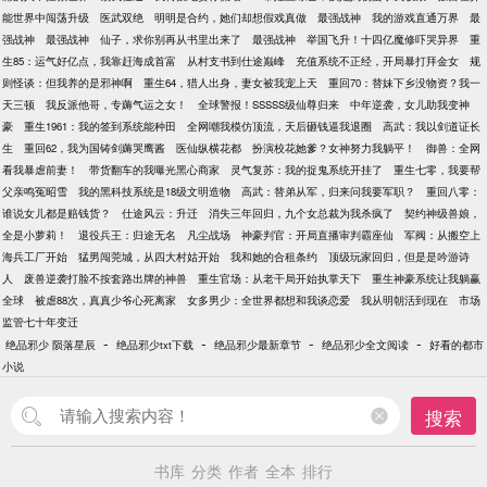
能世界中闯荡升级
医武双绝
明明是合约，她们却想假戏真做
最强战神
我的游戏直通万界
最
强战神
最强战神
仙子，求你别再从书里出来了
最强战神
举国飞升！十四亿魔修吓哭异界
重
生85：运气好亿点，我靠赶海成首富
从村支书到仕途巅峰
充值系统不正经，开局暴打拜金女
规
则怪谈：但我养的是邪神啊
重生64，猎人出身，妻女被我宠上天
重回70：替妹下乡没物资？我一
天三顿
我反派他哥，专薅气运之女！
全球警报！SSSSS级仙尊归来
中年逆袭，女儿助我变神
豪
重生1961：我的签到系统能种田
全网嘲我模仿顶流，天后砸钱逼我退圈
高武：我以剑道证长
生
重回62，我为国铸剑薅哭鹰酱
医仙纵横花都
扮演校花她爹？女神努力我躺平！
御兽：全网
看我暴虐前妻！
带货翻车的我曝光黑心商家
灵气复苏：我的捉鬼系统开挂了
重生七零，我要帮
父亲鸣冤昭雪
我的黑科技系统是18级文明造物
高武：替弟从军，归来问我要军职？
重回八零：
谁说女儿都是赔钱货？
仕途风云：升迁
消失三年回归，九个女总裁为我杀疯了
契约神级兽娘，
全是小萝莉！
退役兵王：归途无名
凡尘战场
神豪判官：开局直播审判霸座仙
军阀：从搬空上
海兵工厂开始
猛男闯莞城，从四大村姑开始
我和她的合租条约
顶级玩家回归，但是是吟游诗
人
废兽逆袭打脸不按套路出牌的神兽
重生官场：从老干局开始执掌天下
重生神豪系统让我躺赢
全球
被虐88次，真真少爷心死离家
女多男少：全世界都想和我谈恋爱
我从明朝活到现在
市场
监管七十年变迁
-
-
-
-
绝品邪少 陨落星辰
绝品邪少txt下载
绝品邪少最新章节
绝品邪少全文阅读
好看的都市
小说
搜索
书库
分类
作者
全本
排行