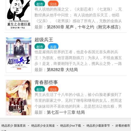
都市
完结
有人说他的热漫之父，《火影忍者》《七龙珠》，无
数经典从他手中问世； 有人说他的音乐天王，他唱
《父亲》、《老男孩》感动了所有人，无数的金曲从
他口中唱出； 有人说他是天才编剧，是大导演，一部
最新：
第2830章 尾声，十年之约（附完本感言）
《咒怨》让所有人心中留下阴影，《变形金刚》更是
大人小孩的梦想。 有人发现他似乎什么都会，于是他
超级兵王
有了全能巨星这个称呼，也有人大声呼喊：“杨乐，你
都市
连载
还会什么！” 杨乐笑笑：“不好意思，诺贝尔医学奖颁
他是雇佣兵世界的王者，他是令各国元首头疼的兵
奖开始了，回头我再告诉你。” 【74815231 微信：>
王！为朋友，他甘愿两肋插刀；为亲人，不惜血溅五
步！是龙，终要翱翔于九天之上，携风云之势，一路
高歌猛进，混的风生水起。各种美女也都纷纷而至，
最新：
第8282章 大结局
护士、警花、御姐等等一段段迤逦的邂逅！ 新的一卷
即将开启，不一样的故事，不一样的精彩！兵王叶谦
青春那些事
再续辉煌，重返都市，将会掀起怎样的风暴？
都市
完结
男主从生活了十八年的小镇上，被小白脸老爹接到了
市里的新家之中。见到了继母和继母的女儿，然而这
个妹妹却并不喜欢他的到来，总是想法让他出糗，男
主开始了各种被自己的妹妹欺负的日子。
最新：
第七百一十三章 结局
-
-
-
-
绝品邪少 陨落星辰
绝品邪少全文阅读
绝品邪少txt下载
绝品邪少最新章节
好看的都市