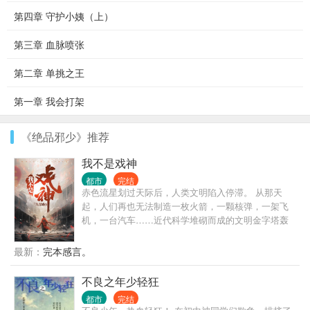
第四章 守护小姨（上）
第三章 血脉喷张
第二章 单挑之王
第一章 我会打架
《绝品邪少》推荐
我不是戏神
都市
完结
赤色流星划过天际后，人类文明陷入停滞。 从那天
起，人们再也无法制造一枚火箭，一颗核弹，一架飞
机，一台汽车……近代科学堆砌而成的文明金字塔轰
然坍塌，而灾难，远不止此。 灰色的世界随着赤色流
星降临，像是镜面后的鬼魅倒影，将文明世界一点点
最新：
完本感言。
拖入无序的深渊。 在这个时代，人命渺如尘埃； 在这
个时代，人类灿若星辰。 大厦将倾，有人见一戏子屹
不良之年少轻狂
立文明废墟之上，红帔似血，时笑时哭， 时代的帘幕
都市
完结
在他身后缓缓打开，他张开双臂，对着累累众生轻声