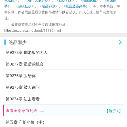
手
》、《
超级狂少
》、《
绝品邪少
》、《
校园逍遥高手
》、等，本本精品，字
字珠玑，作者陨落星辰创作的小说情节跌宕起伏、扣人心弦，情节与文笔俱
佳。
最新章节绝品邪少全文阅读推荐地址：
https://m.zuiaixs.net/book/11735.html
绝品邪少
第9278章 周老板的为人
第9277章 最后的机会
第9276章 丢给你
第9275章 被人询问
第9274章 进去看看
查看全部章节列表......
【展开+】
第五章 守护小姨（中）