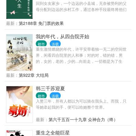
回到女友家乡，一个边远的小县城，无奈被势利的父
母分配到边远的乡村工作，通过各种手段最终将他们
拆散了。但他们不知道的是陈明浩有着强大的背景，
在背景的支持和自己的努力之下，一路披荆斩棘，仕
最新：
第2188章 免门票的效果
途高歌，做到了封疆大吏，实现了他仕途之初许下
的“当官不为民做主，不如回家卖红薯”的初心誓言。
我的年代，从四合院开始
都市
连载
重生激情燃烧的年代，许平安带着独一无二的空间世
界，闲看四合院里的人和事；对的对，错的错，男
的，女的，老的，少的...向前走，一切都是为了生
活！
最新：
第922章 大结局
韩三千苏迎夏
都市
连载
入赘三年，所有人都以为可以骑在我头上。而我，只
等她牵起我的手，便可以给她整个世界。
最新：
第六千五百一十九章 众神合力（终）
重生之全能巨星