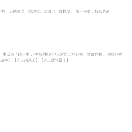
牡丹、三国演义、水浒传、西游记、红楼梦。 永不停更，持续更新
。 本以为了此一生，他很难撕碎他人对自己的轻视，封卿拜将。 未曾想在
【齐人秦将】【齐王想杀人】【齐王被气晕了】