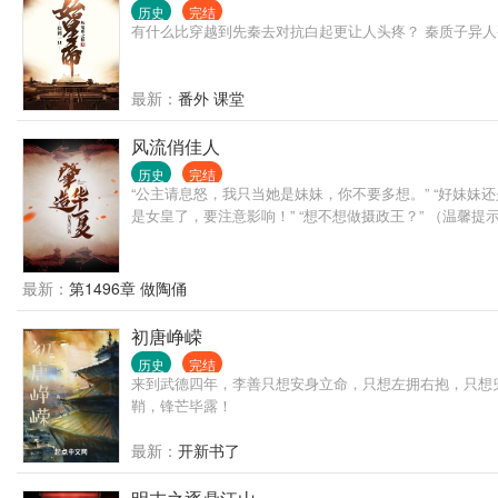
历史
完结
有什么比穿越到先秦去对抗白起更让人头疼？ 秦质子异
最新：
番外 课堂
风流俏佳人
历史
完结
“公主请息怒，我只当她是妹妹，你不要多想。” “好妹妹还是
是女皇了，要注意影响！” “想不想做摄政王？” （温
最新：
第1496章 做陶俑
初唐峥嵘
历史
完结
来到武德四年，李善只想安身立命，只想左拥右抱，只想
鞘，锋芒毕露！
最新：
开新书了