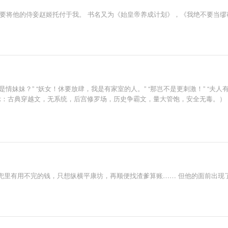
人要将他的侍妾赵姬托付于我。 书名又为《始皇帝养成计划》，《我绝不要当缪
情妹妹？” “妖女！休要放肆，我是有家室的人。” “那岂不是更刺激！” “夫人
馨提示：古典穿越文，无系统，后宫修罗场，历史争霸文，量大管饱，安全无毒。）
兜里有用不完的钱，只想纵横平康坊，再顺便找渣爹算账…… 但他的面前出现