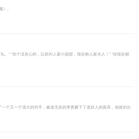
毐》。
有礼。” “你个没良心的，以前叫人家小甜甜，现在称人家夫人！” “你现在都
了一个又一个强大的对手，被逼无奈的李善撕下了老好人的面具，他拔剑出