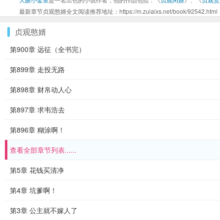
最新章节贞观憨婿全文阅读推荐地址：https://m.zuiaixs.net/book/92542.html
贞观憨婿
第900章 远征（全书完）
第899章 走投无路
第898章 财帛动人心
第897章 求韦浩去
第896章 糊涂啊！
查看全部章节列表......
第5章 花钱买清净
第4章 坑爹啊！
第3章 公主就不嫁人了