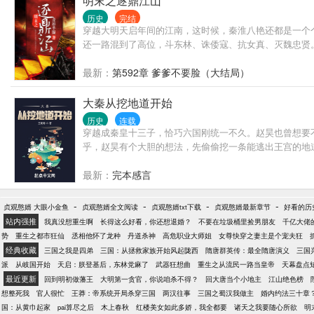
明末之逐鼎江山
历史
完结
穿越大明天启年间的江南，这时候，秦淮八艳还都是一个
还一路混到了高位，斗东林、诛倭寇、抗女真、灭魏忠贤。文
最新：
第592章 爹爹不要脸（大结局）
大秦从挖地道开始
历史
连载
穿越成秦皇十三子，恰巧六国刚统一不久。赵昊也曾想要
乎，赵昊有个大胆的想法，先偷偷挖一条能逃出王宫的地道，
最新：
完本感言
-
-
-
-
贞观憨婿 大眼小金鱼
贞观憨婿全文阅读
贞观憨婿txt下载
贞观憨婿最新章节
好看的历
站内强推
我真没想重生啊
长得这么好看，你还想退婚？
不要在垃圾桶里捡男朋友
千亿大佬
势
重生之都市狂仙
丞相他怀了龙种
丹道杀神
高危职业大师姐
女尊快穿之妻主是个宠夫狂
经典收藏
三国之我是四弟
三国：从拯救家族开始风起陇西
隋唐群英传：最全隋唐演义
三国
派
从岐国开始
天启：朕登基后，东林党麻了
武器狂想曲
重生之从流民一路当皇帝
天幕盘点
最近更新
回到明初做藩王
大明第一贪官，你说咱杀不得？
回大唐当个小地主
江山绝色榜
想整死我
官人很忙
王莽：帝系统开局杀穿三国
两汉往事
三国之蜀汉我做主
婚内约法三十章
国：从黄巾起家
pai算尽之后
木上春秋
红楼美女如此多娇，我全都要
诸天之我要随心所欲
明