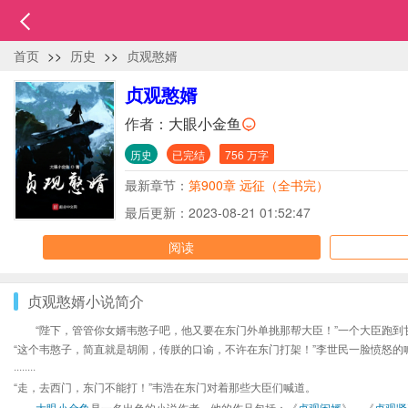
首页
>>
历史
>>
贞观憨婿
贞观憨婿
作者：
大眼小金鱼
历史
已完结
756 万字
最新章节：
第900章 远征（全书完）
最后更新：2023-08-21 01:52:47
阅读
贞观憨婿小说简介
“陛下，管管你女婿韦憨子吧，他又要在东门外单挑那帮大臣！”一个大臣跑到
“这个韦憨子，简直就是胡闹，传朕的口谕，不许在东门打架！”李世民一脸愤怒的
········
“走，去西门，东门不能打！”韦浩在东门对着那些大臣们喊道。
大眼小金鱼
是一名出色的小说作者，他的作品包括：《
贞观闲婿
》、《
贞观贤