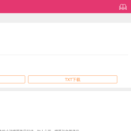
TXT下载
作的小说情节跌宕起伏、扣人心弦，情节与文笔俱佳。