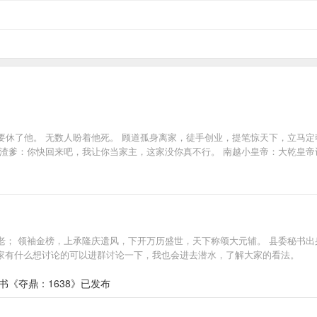
休了他。 无数人盼着他死。 顾道孤身离家，徒手创业，提笔惊天下，立马定
 渣爹：你快回来吧，我让你当家主，这家没你真不行。 南越小皇帝：大乾皇帝
； 领袖金榜，上承隆庆遗风，下开万历盛世，天下称颂大元辅。 县委秘书出身
0，大家有什么想讨论的可以进群讨论一下，我也会进去潜水，了解大家的看法。
书《夺鼎：1638》已发布