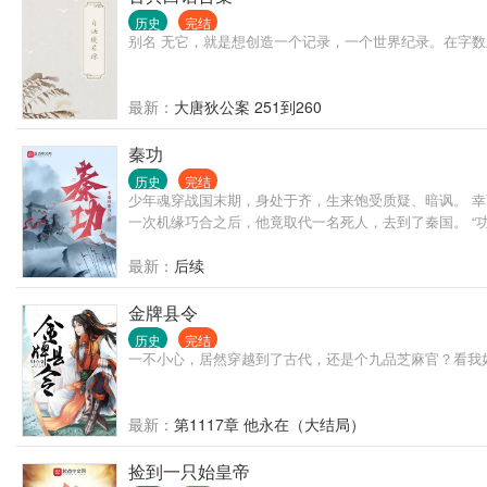
历史
完结
别名 无它，就是想创造一个记录，一个世界纪录。在字数
最新：
大唐狄公案 251到260
秦功
历史
完结
少年魂穿战国末期，身处于齐，生来饱受质疑、暗讽。 幸
一次机缘巧合之后，他竟取代一名死人，去到了秦国。 “功名
最新：
后续
金牌县令
历史
完结
一不小心，居然穿越到了古代，还是个九品芝麻官？看我
最新：
第1117章 他永在（大结局）
捡到一只始皇帝