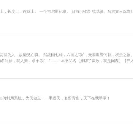
上，长度上，连载上。 一个吉尼斯纪录。 目前已收录 镜花缘、吕洞宾三戏白
两世为人，故能见亡魂。 然战国七雄，六国之“功”，无非世袭罔替，权贵之物
利禄，我入秦，求个‘功’！” ....... 本书又名【摊牌了嬴政，我是间谍】
如何利用系统，为民做主，一手遮天，名留青史，天下在我手掌！