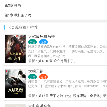
第2章 抄书
第1章 我打架了吗
《贞观憨婿》推荐
大乾最狂驸马爷
历史
连载
顾道穿越被恶奴坑死的驸马。渣爹要把他逐出家族。公主要
女婿，别生气，只要不退婚，一切好商量。公主可以换。
我。我若有顾道，饮马江南。
最新：
第1316章 哈立德回来了。
大明元辅
历史
完结
身出名门，既有首辅伯父，又陪太子读书，朝野戏言小阁老
已完成。】 盟主建了个书友Q群，群号：69120192
最新：
第17章 天下之治（七）观海听涛（全书终）新
古典白话合集