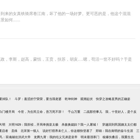
将到来的女真铁骑席卷江南，坏了他的一场好梦。更可恶的是，他这个混混
......
政，李斯，赵高，蒙恬，王贲，扶苏，胡亥….嗯，苟活一世不好吗？于是
要掉队！
斗罗：羞涩的宁荣荣，要当我老婆
乾坤剑神
观潮起伏
快穿之攻略直男的正确姿
白门楼开局
今世，为生民立命，吾万死不辞！
千山万重
二战那些事儿
我，十世好人，是个反
大明
大明1629：我崇祯，开局单挑皇太极
杀敌换媳妇？我一人屠城！
穿越回到民国姨太太们都
重启者
圣殊
北宋第一狠人
说好打猎养未亡人，你这都快登基了
郑锦：我在南明的奋斗生涯
三
凡：双魂辅佐洪武大帝
龙腾九霄：我的结义兄弟是皇帝
明末最强寒门
核爆扶桑后，我重生北