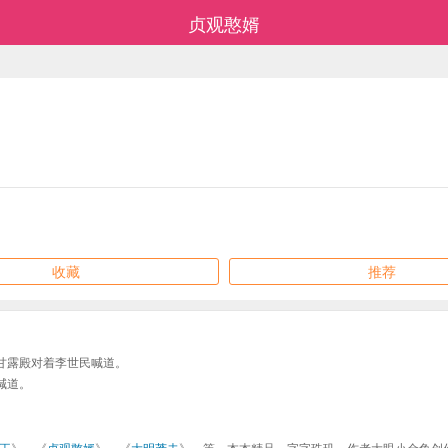
贞观憨婿
收藏
推荐
甘露殿对着李世民喊道。
喊道。
王
》、《
贞观憨婿
》、《
大明莽夫
》、等，本本精品，字字珠玑，作者大眼小金鱼创