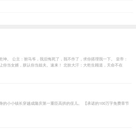
乾坤。 公主：驸马爷，我后悔死了，我不作了，求你搭理我一下。 皇帝：
让你当女婿，朕认你当姐夫。速来！ 北狄大汗：大乾生顾道，天命不在
的小小镇长穿越成隆庆第一重臣高拱的侄儿。 【承诺的100万字免费章节