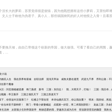
个没长大的萝莉，苏景觉得很是烦恼，因为他既想拥有这些小萝莉，又害怕即
人士子称他为伪君子、真小人，那些祸国殃民的奸人对他恨之入骨！且看苏景如何
不要挽天倾，由自己带领这个崭新的帝国，做大做强。可看了看自己的周围，嬴
...
史小说
的婚后人生
我在异界有座城
全职法师
混沌天帝诀
咸鱼夫妻在逃荒
武逆九千界
序列公路：不
抓住那个魔修
兴汉：刘玄德稳健逆袭
将门枭虎
新书
三国：东归志！
我，大明天子，打钱！
三国：我吕布，
短视频：帝王裂开
三国之项氏天下
三国之胜谋天下
陛下，你管这叫没落寒门？
红楼之宁荣在世
本诗仙拥兵百万，你让我自重？
明末：我崇祯，再造
？你当本世子舔狗呀！
寒门：带着小娇妻崛起
贞观第一奸臣，李二求我别辞职！
龙血三国：天命
末乞活帅
从部落少主到帝国皇帝
刚谈恋爱的我，穿越东汉成为吕布
世说新语背后的魏晋
我朱允