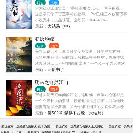
历史
连载
宋太祖赵匡胤曾言：“宰相须用读书人。” 简单的说，
这是寒门学子官至宰相的故事。 Ps:已经三本数百万字
小说完本，人品保证。企鹅群：164548046
最新：
大结局（中）
初唐峥嵘
历史
完结
来到武德四年，李善只想安身立命，只想左拥右抱，
只想兜里有用不完的钱，只想纵横平康坊，再顺便找
渣爹算账…… 但他的面前出现了一个又一个强大的对
手，被逼无奈的李善撕下了老好人的面具，他拔剑出
最新：
开新书了
鞘，锋芒毕露！
明末之逐鼎江山
历史
完结
穿越大明天启年间的江南，这时候，秦淮八艳还都是
一个个没长大的萝莉，苏景觉得很是烦恼，因为他既
想拥有这些小萝莉，又害怕即将到来的女真铁骑席卷
江南，坏了他的一场好梦。更可恶的是，他这个混混
最新：
第592章 爹爹不要脸（大结局）
还一路混到了高位，斗东林、诛倭寇、抗女真、灭魏
忠贤。文人士子称他为伪君子、真小人，那些祸国殃
-
-
盛世娇宠：废柴嫡女要翻天 此木为柴
盛世娇宠：废柴嫡女要翻天全文阅读
盛世娇宠：废柴嫡
民的奸人对他恨之入骨！且看苏景如何......
-
-
女要翻天txt下载
盛世娇宠：废柴嫡女要翻天最新章节
好看的历史小说