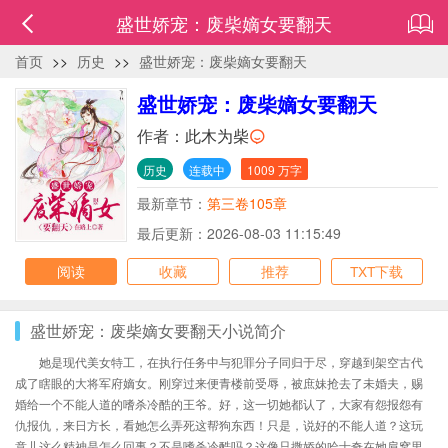
盛世娇宠：废柴嫡女要翻天
首页
>>
历史
>>
盛世娇宠：废柴嫡女要翻天
盛世娇宠：废柴嫡女要翻天
作者：
此木为柴
历史
连载中
1009 万字
最新章节：
第三卷105章
最后更新：2026-08-03 11:15:49
阅读
收藏
推荐
TXT下载
盛世娇宠：废柴嫡女要翻天小说简介
她是现代美女特工，在执行任务中与犯罪分子同归于尽，穿越到架空古代
成了瞎眼的大将军府嫡女。刚穿过来便青楼前受辱，被庶妹抢去了未婚夫，赐
婚给一个不能人道的嗜杀冷酷的王爷。好，这一切她都认了，大家有怨报怨有
仇报仇，来日方长，看她怎么弄死这帮狗东西！只是，说好的不能人道？这玩
意儿这么精神是怎么回事？不是嗜杀冷酷吗？这像只撒娇的哈士奇在她肩窝里