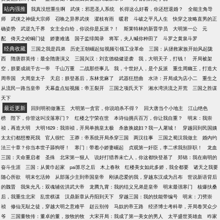
站内强推
我真没想重生啊
武侠：邪恶圣人系统
长得这么好看，你还想退婚？
全能主角导
师
武侠之神级大宗师
召唤之异界武侠
濯枝有雨
暖君
斗破之平凡人生
快穿之攻略直男的正
确姿势
武逆九千界
女主全白给，你说你是反派？！
斯莱特林的新晋学员
大明第一公
元
配
倚天之崆峒门徒
娇妻难逃
国子监绯闻录
将军，夫人喊你种田了
斗罗之黄泉斗罗
经典收藏
三国之我是四弟
历史王朝崛起短视频引领工业革命
三国：从拯救家族开始风起陇
西
隋唐群英传：最全隋唐演义
三国兴汉：刘玄德稳健逆袭
我，大明天子，打钱！
开局被架
空，朕要成就千古一帝
千山万重
二战那些事儿
我，十世好人，是个反派
重生周幽王，打造大
周帝国
大周皇太子
天启：朕登基后，东林党麻了
武器狂想曲
水浒：开局成为店小二
重生之
从流民一路当皇帝
天幕盘点短视频：帝王裂开
三国之项氏天下
湘水湾洪流之开荒
三国之胜谋
天下
最近更新
回到明初做藩王
大明第一贪官，你说咱杀不得？
回大唐当个小地主
江山绝色
榜
陛下，你管这叫没落寒门？
红楼之宁荣在世
本诗仙拥兵百万，你让我自重？
明末：我崇
祯，再造大明
大明1629：我崇祯，开局单挑皇太极
杀敌换媳妇？我一人屠城！
穿越回到民国姨
太太们都想整死我
官人很忙
王莽：帝系统开局杀穿三国
两汉往事
三国之蜀汉我做主
婚内约
法三十章？你当本世子舔狗呀！
寒门：带着小娇妻崛起
贞观第一奸臣，李二求我别辞职！
龙血
三国：天命重启者
圣殊
北宋第一狠人
说好打猎养未亡人，你这都快登基了
郑锦：我在南明的
奋斗生涯
三国：从黄巾起家
pai算尽之后
木上春秋
红楼美女如此多娇，我全都要
诸天之我要
随心所欲
明末乞活帅
从部落少主到帝国皇帝
刚谈恋爱的我，穿越东汉成为吕布
世说新语背后
的魏晋
我朱允凡：双魂辅佐洪武大帝
龙腾九霄：我的结义兄弟是皇帝
明末最强寒门
核爆扶桑
后，我重生北宋
乱世棋谋
汉鼎新章从丹阳到天下
穿越三国：我的技能带编号
明末：刀劈崇
祯
修仙无耻之徒，穿越大明之意难平
赵云别传
马奴的帝王路
经济博士考科举，开局卷哭众少
爷
三国董牧传：董卓的董，放牧的牧
大宋开局：我成了第一美女的男人
太平盛世英雄血
咋家