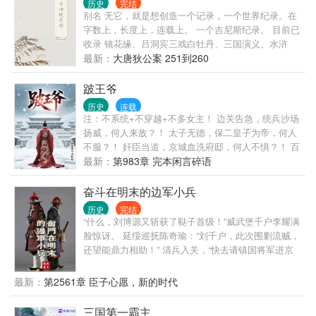
历史
完结
一笔！
别名 无它，就是想创造一个记录，一个世界纪录。在
字数上，长度上，连载上。 一个吉尼斯纪录。 目前已
收录 镜花缘、吕洞宾三戏白牡丹、三国演义、水浒
传、西游记、红楼梦。 永不停更，持续更新
最新：
大唐狄公案 251到260
跛王爷
历史
连载
注：不系统+不穿越+不多女主！ 边关告急，统兵沙场
扬威，何人来敌？！ 太子无德，保二皇子为帝，何人
不服？！ 奸臣当道，京城血洗府邸，何人不惧？！ 百
姓疾苦，变法革新天下，何人非议？！ 漫天风雪中，
最新：
第983章 完本闲言碎语
一道一瘸一拐的身影走向巍峨皇城； 大红蟒袍在风中
摆动，猎猎响声与风声交织在一起； 白茫茫天地间那
奋斗在明末的边军小兵
一抹红，在夕阳的衬托下，显的那么孤独.......
历史
完结
“什么，刘博源又斩获了鞑子首级！”威武堡千户李耀满
脸惊讶。 延绥巡抚陈奇瑜：“刘千户，此次围剿流贼，
还望能鼎力相助！” 清兵入关，“快去请镇国将军进京
勤王！”崇祯坐在龙椅上大声惊呼。
最新：
第2561章 臣子心愿，新的时代
三国第一霸主