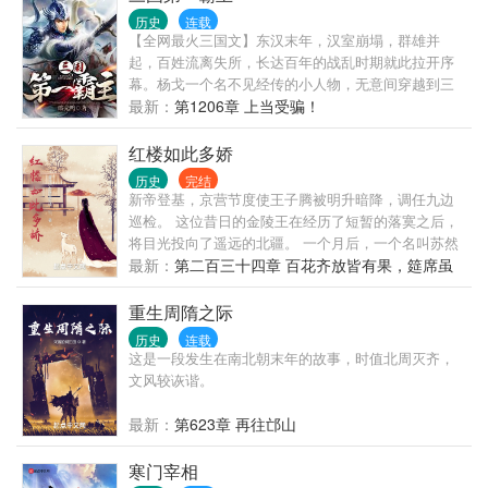
历史
连载
【全网最火三国文】东汉末年，汉室崩塌，群雄并
起，百姓流离失所，长达百年的战乱时期就此拉开序
幕。杨戈一个名不见经传的小人物，无意间穿越到三
国时代，成为了幽州公孙瓒的养子。眼见幽州倾覆，
最新：
第1206章 上当受骗！
无奈之下只能奋起反抗。斩袁绍，战关羽……乱世之
中成就无敌雄姿。蛮夷：“你过界了，这里不是你们汉
红楼如此多娇
人的底盘！”杨戈：”不好意思，我怕后世在发生五胡乱
历史
完结
华的事件，所有先将你们揍服为止。”西方列强： ”I
新帝登基，京营节度使王子腾被明升暗降，调任九边
hoped that we are the friends, not the enemy。”
巡检。 这位昔日的金陵王在经历了短暂的落寞之后，
将目光投向了遥远的北疆。 一个月后，一个名叫苏然
的少年在边陲之地一夜之间屠敌万人，朝堂震动。 而
最新：
第二百三十四章 百花齐放皆有果，筵席虽
此时，金陵王家一个待字闺中的女子尚不知道，这个
欢终需散（大结局）
少年会跟自己有怎样的纠葛。 少年英雄，如玉美人，
重生周隋之际
朝堂与江湖，阴谋与背叛，无论是谁，也趟不过历史
历史
连载
这条长河。 既然如此，那么何不自己来主宰这历史，
这是一段发生在南北朝末年的故事，时值北周灭齐，
打最硬的仗，喝最烈的酒，娶最漂亮的女人！
文风较诙谐。
最新：
第623章 再往邙山
寒门宰相