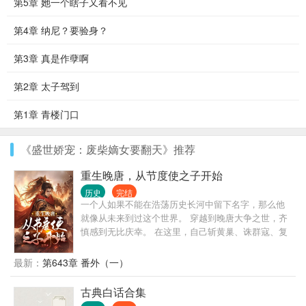
第5章 她一个瞎子又看不见
第4章 纳尼？要验身？
第3章 真是作孽啊
第2章 太子驾到
第1章 青楼门口
《盛世娇宠：废柴嫡女要翻天》推荐
重生晚唐，从节度使之子开始
历史
完结
一个人如果不能在浩荡历史长河中留下名字，那么他
就像从未来到过这个世界。 穿越到晚唐大争之世，齐
慎感到无比庆幸。 在这里，自己斩黄巢、诛群寇、复
长安、挟天子，不亦乐乎；在这里，自己破秦宗权、
平杨行密，拳打李克用、脚踢朱全忠，从容收拾众军
最新：
第643章 番外（一）
阀；在这里，自己北抗契丹、南收交趾、东臣渤海、
西复河湟，将华夏版图再度推向巅峰。 在这里，自己
古典白话合集
将告别前半生的庸庸碌碌，在史书中留下浓墨重彩的