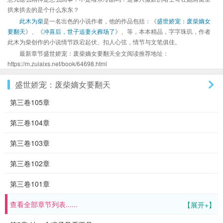
拱来拱去的是个什么东东？
此木为柴
是一名出色的小说作者，他的作品包括：《
盛世娇宠：废柴嫡女
要翻天
》、《
冲喜后，世子追妻火葬场了
》、等，本本精品，字字珠玑，作者
此木为柴创作的小说情节跌宕起伏、扣人心弦，情节与文笔俱佳。
最新章节盛世娇宠：废柴嫡女要翻天全文阅读推荐地址：
https://m.zuiaixs.net/book/64698.html
盛世娇宠：废柴嫡女要翻天
第三卷105章
第三卷104章
第三卷103章
第三卷102章
第三卷101章
查看全部章节列表......
【展开+】