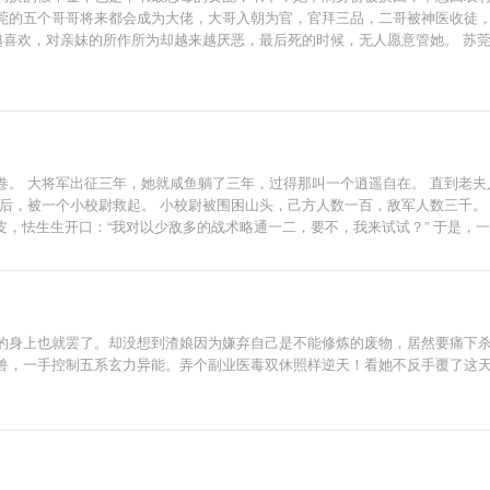
莞的五个哥哥将来都会成为大佬，大哥入朝为官，官拜三品，二哥被神医收徒
来越喜欢，对亲妹的所作所为却越来越厌恶，最后死的时候，无人愿意管她。 苏
宠对象。 改变哥哥们看法的日子里，她利用自己的生活技能让生活越过越好，
的大黑芝麻汤圆。 一开始苏莞还假矜持，最后实在受不了他的美颜暴击，然后
卷。 大将军出征三年，她就咸鱼躺了三年，过得那叫一个逍遥自在。 直到老夫
后，被一个小校尉救起。 小校尉被围困山头，己方人数一百，敌军人数三千。
头皮，怯生生开口：“我对以少敌多的战术略通一二，要不，我来试试？” 于是
校尉后，撂下豪言壮语。 “你等着，我回去就把家里那个夫君给休了，回头我拿
温婉：“……”
的身上也就罢了。却没想到渣娘因为嫌弃自己是不能修炼的废物，居然要痛下
兽，一手控制五系玄力异能。弄个副业医毒双休照样逆天！看她不反手覆了这