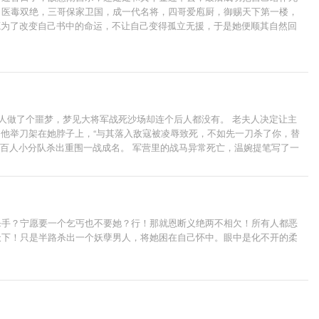
，医毒双绝，三哥保家卫国，成一代名将，四哥爱庖厨，御赐天下第一楼，
莞为了改变自己书中的命运，不让自己变得孤立无援，于是她便顺其自然回
还一不小心救书中的大佬男二，朝夕相处之间，他对自己情根深种，还假装
……斯哈斯哈
人做了个噩梦，梦见大将军战死沙场却连个后人都没有。 老夫人决定让主
 他举刀架在她脖子上，“与其落入敌寇被凌辱致死，不如先一刀杀了你，替
，一百人小分队杀出重围一战成名。 军营里的战马异常死亡，温婉提笔写了一
着他的钱来养你，让你过神仙日子！” 后来，温婉发现她要休的夫君，就是
杀手？宁愿要一个乞丐也不要她？行！那就恩断义绝两不相欠！所有人都恶
天下！只是半路杀出一个妖孽男人，将她困在自己怀中。眼中是化不开的柔