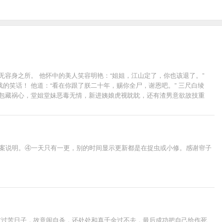
容身之所。 他怀中的美人笑容明艳：“姐姐，江山定了，你也该退了。”
笑话！ 他道：“看在你跟了朕二十年，赐你全尸，谢恩吧。” 三尺白绫
戚包藏祸心，堂姐堂妹恶毒无情，新进姨娘虎视眈眈，还有渣男意欲故技重
个皇权罢了，记住，天下归你，你——归我！” -----------------
安青湖，洛阳古城。 ——都归你。 ——全都归我，谢景行你要什么？ ——嗯，你。 -------
 后来他冷静道：“都是一条绳上的蚂蚱，沈妙你安分点，有本候担着，谁敢逼你嫁人？” 再后来他傲娇
，你归我！” 沈妙：“给本宫滚出去！”霸气重生的皇后凉凉和不良少年谢小
文案说明。④一天只有一更，别的时间显示更新都是在捉虫或小修。感谢帘子
村过苦日子，故意闹自杀，还处处和真千金过不去，最后成功把自己给作死