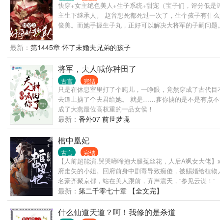
快穿+女主绝色美人+生子系统+甜宠（宝子们，评分低
主生下继承人。 赵音想死都死过一次了，生个孩子有什么
俊美。而她手握生子丸，正好可以解决大将军的子嗣问题。 
最新：
第1445章 怀了未婚夫兄弟的孩子
将军，夫人喊你种田了
古言
完结
只是在休息室里打了个盹儿，一睁眼，竟然穿成了古代目
去道上掳了个夫君给她。 就是……爹你掳的是不是有点不
成了大燕最位高权重的一品女侯！
最新：
番外07 前世梦境
棺中凰妃
古言
完结
【人前超能演.哭哭啼啼抱大腿菟丝花，人后A飒女大佬】
府走失的小姐。回府前身中剧毒导致痴傻，被赐婚给植物
名豪齐聚京都，站在美人跟前，齐声震天，“参见云谋！”
最新：
第二千零七十章 【全文完】
什么仙道天道？呵！我修的是杀道