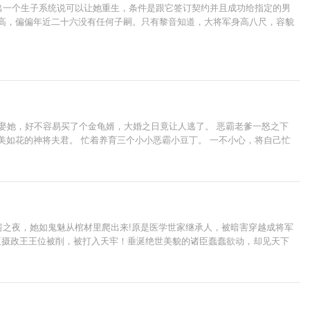
出一个生子系统说可以让她重生，条件是跟它签订契约并且成功给指定的男
功高，偏偏年近二十六没有任何子嗣。只有黎音知道，大将军身高八尺，容貌
娶她，好不容易买了个金龟婿，大婚之日竟让人逃了。 恶霸老爹一怒之下
貌美如花的神将夫君。 忙着养育三个小小恶霸小豆丁。 一不小心，将自己忙
房之夜，她如鬼魅从棺材里爬出来!原是医学世家继承人，被暗害穿越成将军
至摄政王王位被削，被打入天牢！垂涎绝世美貌的诸臣蠢蠢欲动，却见天下