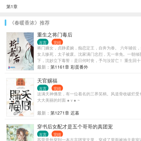
第1章
《春暖香浓》推荐
重生之将门毒后
古言
完结
将门嫡女，贞静柔婉，痴恋定王，自奔为眷。 六年辅佐，
女儿惨死，太子被废。沈家满门忠烈，无一幸免。一朝倾覆
下，沈妙立下毒誓：是日何时丧，予与汝皆亡！ 重生回
来？ 家族要护，大仇要报，江山帝位，也要分一杯羹。这辈子，
最新：
第1161章 彩蛋番外
------------------------------------
-------------------------------------
天官赐福
道：“颠个乾坤不过如此。沈娇娇，万里江山，你我二人瓜
古言
完结
候爷，男女主身心干净，强强联手，宠文一对一。请各位
这满天神佛里，有一位着名的三界笑柄。风道骨收破烂受1
大大美丽的封面 ●ｖ● ~
最新：
第1271章 迟暮
穿书后女配才是五个哥哥的真团宠
古言
完结
苏莞意外穿到一本古言团宠文里，穿成了里面被地主妾室