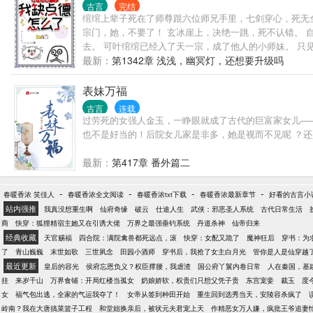
古言
完结
绾绾上辈子死在了师尊跟六位师兄手里，七剑穿心，死无全
宗门，她，不要了！ 玄冰崖上，决绝一跳，死不认错。 
去。 可叶绾绾已经入了天一宗，成了他人的小师妹。 只
位，找我弟子有事？” 众人面如死灰。 …… 重生一世
最新：
第1342章 浅浅，幽冥灯，还想要升级吗
山门毒到八座宗门被打碎经脉，砍下头颅的三师兄。 而小
见过？” 叶绾绾：很好，她找到组织了。
表妹万福
古言
连载
过劳死的女强人金玉，一睁眼就成了古代的巨富家女儿—
也不是好当的！后院女儿家是非多，她是视而不见呢 ？还
最新：
第417章 番外篇二
-
-
-
-
春暖香浓 笑佳人
春暖香浓全文阅读
春暖香浓txt下载
春暖香浓最新章节
好看的古言小
站内强推
我真没想重生啊
仙府奇缘
破云
仕途人生
武侠：邪恶圣人系统
古代日常生活
商
快穿：狐狸精宿主她又在引诱大佬
万界之最强垂钓系统
丹道杀神
仙帝归来
经典收藏
天官赐福
四合院：满院禽兽都死远点，滚
快穿：女配又跪了
魔神狂后
穿书：为
了
青山巍巍
末世如歌
三世夙念
田园小酒师
穿书后，我抢了女主白月光
管你是人是仙穿越
最近更新
皇后的容光
侯府忘恩负义？权臣撑腰，我虐渣
国公府丫鬟内卷日常
人在秦国，基
挂
来岁千山
万界食铺：开局红楼当孤女
奶娘娇软，权贵们只想父凭子贵
东宫宠妾
裁玉
度
女
福气包出逃，全家的气运我夺了！
女帝从签到种田开始
重生回到选秀当天，安陵容杀疯了
岭南？我在大唐搞菜篮子工程
和堂姐换亲后，被状元夫君宠上天
作精恶女万人嫌，疯批王爷追妻