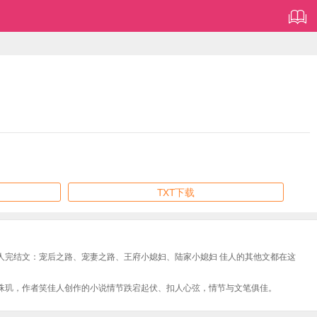
TXT下载
人完结文：宠后之路、宠妻之路、王府小媳妇、陆家小媳妇 佳人的其他文都在这
珠玑，作者笑佳人创作的小说情节跌宕起伏、扣人心弦，情节与文笔俱佳。