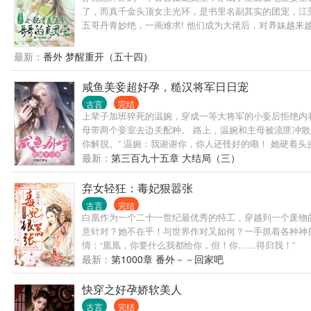
了，而真千金头顶女主光环，是书里名副其实的团宠，江
五哥丹青妙绝，一画难求! 他们成为大佬后，对养妹越
了农村老家，以诚心和哥哥们相处，逐渐也成了他们的团
小奶狗对苏莞各种装可怜扮无辜，实际上他是个不折不扣
最新：
番外 梦醒重开（五十四）
咸鱼美妾超好孕，糙汉将军日日宠
古言
完结
上辈子加班猝死的温婉，穿成一等大将军的小妾后拒绝内
母带两个妾室去边关配种。 路上，温婉和主母被流匪冲散
你解脱。” 温婉：我谢谢你，你人还怪好的嘞！ 她硬着
篇，一年就让战马数量翻了一番。 某日，温婉成功撩到小
最新：
第三百九十五章 大结局（三）
那小校尉…… 大将军似笑非笑，“听说……你要休了我？” 
弃女轻狂：毒妃狠嚣张
古言
完结
白凰作为一个二十一世纪最优秀的特工，穿越到一个废物
意针对？她不在乎！与世界作对又如何？一手抓着各种神
情：“凰凰，你要什么我都给你，但！你……得归我！”
最新：
第1000章 番外－－回家吧
快穿之好孕娇软美人
古言
完结