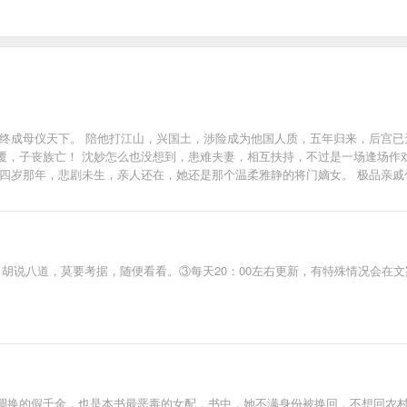
终成母仪天下。 陪他打江山，兴国土，涉险成为他国人质，五年归来，后宫已无
，子丧族亡！ 沈妙怎么也没想到，患难夫妻，相互扶持，不过是一场逢场作戏的
十四岁那年，悲剧未生，亲人还在，她还是那个温柔雅静的将门嫡女。 极品亲
且看谁斗得过谁！ 但是那谢家小侯爷，提枪打马过的桀骜少年，偏立在她墙头傲然：“颠
----- ——幽州十三京。 ——归你。 ——漠北定元城。 ——归你。 ——江南豫州，定西东海，临
----------------- 最初他漠然道：“沈谢两家泾渭分明，沈家丫头突然示好，不怀好意！”
分如何？” 最后，他霸气的把手一挥：“媳妇，分来分去甚麻烦，不分了！全归你
小天使多多支持哦~
胡说八道，莫要考据，随便看看。③每天20：00左右更新，有特殊情况会在
调换的假千金，也是本书最恶毒的女配，书中，她不满身份被换回，不想回农