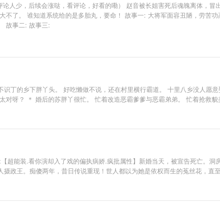
是评论人少，后续会涨哒，看评论，好看的嘞） 赵音被长姐害死后魂魄离体，冒
大不了。 谁知道系统给的是多胎丸，要命！ 故事一: 大将军面容丑陋，劳苦
故事二: 故事三:
不识丁的乡下胖丫头。 好吃懒做不说，还在村里横行霸道。 十里八乡没人愿意
太对呀？ ＊ 婚后的苏胖丫很忙。 忙着改造恶霸爹爹与恶霸弟弟。 忙着抢救
x【超能装.看你演却入了戏的偏执病娇.疯批属性】新婚当天，被宣告死亡。洞
人摄政王。痴傻两年，昔日传说重现！世人都以为她是依权而生的菟丝花，直