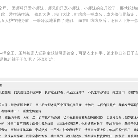
尸。 因师尊只爱小师妹，师兄们只宠小师妹，小师妹的金丹没了，那就挖她的补
自此，爱咋滴咋滴。 修真大典，宗门大比，叶绾绾一举成名，成为修仙界新宠
见五人护在她身前，一脸冷漠地看向了他们。 而在叶绾绾身后，还有天下第一炼
进了天一宗的叶绾绾发现。 这不就是上一辈子被灭门的邪修之派吗？ 因屠城被五
师弟，更有些眼熟。 上辈子与她一起带领魔族大军，灭了所有宗门的天渊魔尊
—满金玉。虽然被家人送到京城姑母家镀金，可是衣来伸手，饭来张口的日子
是挽起袖子干架呢？ 还真挺难！
说
挑肥拣瘦
我真没想当训练家啊
长得这么好看，你还想退婚？
不良之年少轻狂
绝世唐门
婆媳对
求自保，我撩反派上瘾了
穿书后女配才是五个哥哥的真团宠
大德云
从四合院开始
我化身天幕剧
了都给我种田！
重生之婉清传
建，搞钱两手抓
为师
二小姐宁死不当通房
状元夫君攀高枝后我另嫁权臣
卖身救母后，我带废太
今朝
冲喜丫鬟不圆房？病骨少爷急红眼
崽崽铃铛通两界，全村逃荒有救了
穿越灾荒年，我带千亿
误青灯
穿到大汉搞基建
穿成奶娘，一不小心被全府娇宠了
清穿宫女要上位，禁欲四爷沦陷了
错
忙
穿成农家悍媳，我带全家吃饱饭
袖中凤刃
说好当奶娘，谁料满京权贵皆发狂
换亲后，肩祧两