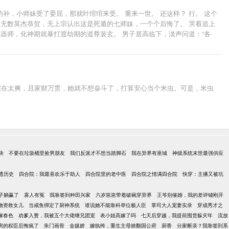
，小师妹受了委屈，那就叶绾绾来受。 重来一世。 还这样？ 行。 这个
，无数英杰恭贺，无上宗认出这是死遁的七师妹，一个个后悔了。 哭着追上
器师，化神期就暴打渡劫期的道尊裴玄。 男子居高临下，淡声问道：“各
马分尸的大师兄。 被爱侣挖心挖肺掏出灵根，死无丧身之地的二师姐。 为护
，跟他长了一张一模一样的脸。 沈南舟：“……小师妹，我们上辈子是不是
实在太爽，且家财万贯，她就不想奋斗了，打算安心当个米虫。可是，米虫
决
不要在垃圾桶里捡男朋友
我们反派才不想当踏脚石
我在异界有座城
神级系统末世最强供应
透历史
四合院：我最喜欢乐于助人
四合院里的老中医
四合院之情满四合院
快穿：主播又被坑
子躺赢了
寡人有冤
我靠签到种田兴家
六岁崽崽带着破碗穿异界
王爷别催婚，我的差评铺刚开
物资救女儿
当咸鱼绑定了厨神系统
谁说她不能靠科举位极人臣
掌司大人宠妻实录
穿成秀才之
嫁春色
劝爹入赘，我被五个大佬继兄团宠
表小姐高嫁了吗
七天后穿越，我提前囤货躲灾年
流放
房的权臣后悔疯了
朱门画骨
金媒娇
嫁纨绔，重生主母掀翻国公府
厨香
分家断亲？我靠签到系