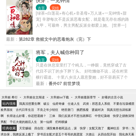
快穿：一见钟情
个“兵锋所指，威惊绝域”的少年将军。 很飒的女将军
古言
完结
xA爆了的狼系少年，双将军设定，请支持正版茶~
[绿茶+白莲花+有心机+非圣母+万人迷+一见钟情+甜
宠] 辛渺每次不是反派恶毒女配，就是毫无存在感的路
人甲，可最终，男主男配反派全都爱上她。 [世界一]
冒领恩情的庶姐 穿成抢走嫡妹玉佩，冒领儿时恩情的
恶毒庶姐，即使真相曝光，男主依旧不愿放手！ “我才
最新：
第282章 救赎文中的恶毒炮灰（完）下
是你的救命恩人啊！她在冒充我！” “我知道。但我爱
的就是她。” [世界二]被逆袭的带球跑女主 女配穿书，
将军，夫人喊你种田了
害得带球跑女主颠沛流离。 几年过去，男主无意间遇
古言
完结
到女主。 即使不认识她，不知道她是那晚的女人，只
只是在休息室里打了个盹儿，一睁眼，竟然穿成了古
以为她是个普通的单亲妈妈，他依旧不可救药地爱上
代目不识丁的乡下胖丫头。 好吃懒做不说，还在村里
她！ [世界三]末世文的炮灰校花 他看她浅薄，对她曾
横行霸道。 十里八乡没人愿意娶她，好不容易买了个
经的示好视若不见，末世来临，看她依旧众星捧月，
金龟婿，大婚之日竟让人逃了。 恶霸老爹一怒之下去
最新：
番外07 前世梦境
他却妒火心起，想杀光她身边所有的男人。 [世界四]
道上掳了个夫君给她。 就是……爹你掳的是不是有点
年代文的作精小姑子 [世界五]全星际唯一的omega [世
不太对呀？ ＊ 婚后的苏胖丫很忙。 忙着改造恶霸爹
-
-
-
-
大帝姬 希行
大帝姬全文阅读
界六]......
大帝姬txt下载
大帝姬最新章节
好看的古言小说
爹与恶霸弟弟。 忙着抢救貌美如花的神将夫君。 忙着
站内强推
我真没想重生啊
破云
仙府奇缘
仕途人生
武侠：邪恶圣人系统
不要在垃圾桶里
养育三个小小恶霸小豆丁。 一不小心，将自己忙成了
捡男朋友
古代日常生活
不良之年少轻狂
绝世唐门
挑肥拣瘦
婆媳对决
我真没想当训练家
大燕最位高权重的一品女侯！
啊
长得这么好看，你还想退婚？
三体
我们反派才不想当踏脚石
中世纪枭雄
快穿之拯救深情
男配
千亿大佬的婚后人生
第一仙师
烂柯棋缘
经典收藏
天官赐福
四合院：满院禽兽都死远点，滚
快穿：女配又跪了
魔神狂后
穿书：为
求自保，我撩反派上瘾了
穿书后女配才是五个哥哥的真团宠
大德云
从四合院开始
我化身天幕