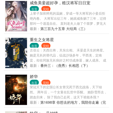
咸鱼美妾超好孕，糙汉将军日日宠
古言
完结
上辈子加班猝死的温婉，穿成一等大将军的小妾后拒
绝内卷。 大将军出征三年，她就咸鱼躺了三年，过得
那叫一个逍遥自在。 直到老夫人做了个噩梦，梦见大
将军战死沙场却连个后人都没有。 老夫人决定让主母
最新：
第三百九十五章 大结局（三）
带两个妾室去边关配种。 路上，温婉和主母被流匪冲
散后，被一个小校尉救起。 小校尉被围困山头，己方
重生之女将星
人数一百，敌军人数三千。 他举刀架在她脖子上，“与
古言
完结
其落入敌寇被凌辱致死，不如先一刀杀了你，替你解
古语云：关西出将，关东出相。 禾晏是天生的将星。
脱。” 温婉：我谢谢你，你人还怪好的嘞！ 她硬着头
她是兄长的替代品，征战沙场多年，平西羌，定南
皮，怯生生开口：“我对以少敌多的战术略通一二，要
蛮，却在同族兄长病好之时功成身退，嫁人成亲。 成
不，我来试试？” 于是，一百人小分队杀出重围一战成
亲之后，不得夫君宠爱，更身患奇疾，双目失明，貌
最新：
番外三：（燕秀）长相思（下）
名。 军营里的战马异常死亡，温婉提笔写了一篇，一
美小妾站在她面前温柔而语：你那毒瞎双眼的汤药，
年就让战马数量翻了一番。 某日，温婉成功撩到小校
可是你族中长辈亲自吩咐送来。只有死人才不会泄露
娇华
尉后，撂下豪言壮语。 “你等着，我回去就把家里那个
秘密，你活着——就是对他们天大的威胁！ 一代名
古言
完结
夫君给休了，回头我拿着他的钱来养你，让你过神仙
将，巾帼英雄，死于后宅争风吃醋的无知妇人手中，
荣冠天下的定国公长女替兄死于西北战场，天下恸
日子！” 后来，温婉发现她要休的夫君，就是那小校
何其荒唐！ 再醒来，她竟成操练场上校尉的女儿，柔
然。 两年后，一个女童在乱世中苏醒。 她卧雪而去，
尉…… 大将军似笑非笑，“听说……你要休了我？” 温
弱骄纵，青春烂漫。 领我的功勋，要我的命，带我的
踏血归来， 除了我自己赴死，这天下谁能杀我？
婉：“……”
兵马，欺我的情！重来一世，她定要将所失去的一件
最新：
第1698章 你想去的地方，我陪你走遍（完
件夺回来。召天下，红颜封侯，威震九州！ 一如军营
结）
深似海，这不，一开始就遇到了她前世的死对头，那