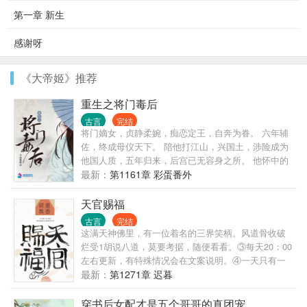
第一章 新生
感谢呀
《大帝姬》推荐
重生之将门毒后
古言
完结
将门嫡女，贞静柔婉，痴恋定王，自奔为眷。 六年辅
佐，终成母仪天下。 陪他打江山，兴国土，涉险成为
他国人质，五年归来，后宫已无容身之所。 他怀中的
美人笑容明艳：“姐姐，江山定了，你也该退了。” 女
最新：
第1161章 彩蛋番外
儿惨死，太子被废。沈家满门忠烈，无一幸免。一朝
倾覆，子丧族亡！ 沈妙怎么也没想到，患难夫妻，相
天官赐福
互扶持，不过是一场逢场作戏的笑话！ 他道：“看在你
古言
完结
跟了朕二十年，赐你全尸，谢恩吧。” 三尺白绫下，沈
这满天神佛里，有一位着名的三界笑柄。风道骨收破
妙立下毒誓：是日何时丧，予与汝皆亡！ 重生回十四
烂受1胡说八道，莫要考据，随便看看。③每天20：00
岁那年，悲剧未生，亲人还在，她还是那个温柔雅静
左右更新，有特殊情况会在文案说明。④一天只有一
的将门嫡女。 极品亲戚包藏祸心，堂姐堂妹恶毒无
更，别的时间显示更新都是在捉虫或小修。感谢帘子
最新：
第1271章 迟暮
情，新进姨娘虎视眈眈，还有渣男意欲故技重来？ 家
大大美丽的封面 ●ｖ● ~
族要护，大仇要报，江山帝位，也要分一杯羹。这辈
穿书后女配才是五个哥哥的真团宠