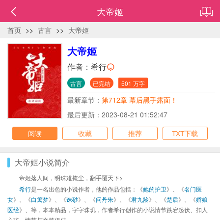
大帝姬
首页
>>
古言
>>
大帝姬
大帝姬
作者：
希行
古言
已完结
501 万字
最新章节：
第712章 幕后黑手露面！
最后更新：2023-08-21 01:52:47
阅读
收藏
推荐
TXT下载
大帝姬小说简介
帝姬落人间，明珠难掩尘，翻手覆天下>
希行
是一名出色的小说作者，他的作品包括：《
她的护卫
》、《
名门医
女
》、《
白篱梦
》、《
诛砂
》、《
问丹朱
》、《
君九龄
》、《
楚后
》、《
娇娘
医经
》、等，本本精品，字字珠玑，作者希行创作的小说情节跌宕起伏、扣人
心弦，情节与文笔俱佳。