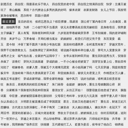
剧透历史
四合院：我最喜欢乐于助人
四合院里的老中医
四合院之情满四合院
快穿：主播又被
坑了
青山巍巍
系统？古代撩这么多男的真的好吗
缘来农家
农家发财路
女儿上节目，我发明
家身份被曝光
思尔终年
田园小酒师
最近更新
皇后的容光
侯府忘恩负义？权臣撑腰，我虐渣
国公府丫鬟内卷日常
人在秦国，基
建，搞钱两手抓
为师
二小姐宁死不当通房
状元夫君攀高枝后我另嫁权臣
卖身救母后，我带废
太子躺赢了
寡人有冤
我靠签到种田兴家
六岁崽崽带着破碗穿异界
王爷别催婚，我的差评铺刚
开挂
来岁千山
万界食铺：开局红楼当孤女
奶娘娇软，权贵们只想父凭子贵
东宫宠妾
裁
玉
度今朝
冲喜丫鬟不圆房？病骨少爷急红眼
崽崽铃铛通两界，全村逃荒有救了
穿越灾荒年，
我带千亿物资救女儿
当咸鱼绑定了厨神系统
谁说她不能靠科举位极人臣
掌司大人宠妻实录
穿
成秀才之女
福气包出逃，全家的气运我夺了！
女帝从签到种田开始
重生回到选秀当天，安陵容
杀疯了
误青灯
穿到大汉搞基建
穿成奶娘，一不小心被全府娇宠了
清穿宫女要上位，禁欲四爷
沦陷了
错嫁春色
劝爹入赘，我被五个大佬继兄团宠
表小姐高嫁了吗
七天后穿越，我提前囤货
躲灾年
流放岭南？我在大唐搞菜篮子工程
和堂姐换亲后，被状元夫君宠上天
作精恶女万人嫌，
疯批王爷追妻忙
穿成农家悍媳，我带全家吃饱饭
袖中凤刃
说好当奶娘，谁料满京权贵皆发
狂
换亲后，肩祧两房的权臣后悔疯了
朱门画骨
金媒娇
嫁纨绔，重生主母掀翻国公府
厨
香
分家断亲？我靠签到系统种田致富
最强女官，从坊正开始！
强娶宿敌后他变成了娇夫
胭脂
词案
夺臣妻，娇娇被阴湿暴君红眼轻哄
父母双亡考科举，女状元六元及第
他带平妻入府？我转
头认亲成公主
大明郡主被直播后成了举国团宠
郡主，百姓又给您建生祠了
重生后，财迷王妃只
想赚钱
古代老太当群演爆红，不孝子悔哭
二嫁皇叔
夫人她以德服人
嫡女风华：名冠天下
靖
周旧书
团宠幼崽被读心，京城大佬追着宠
禁欲太子尝欢后，娇娇揣崽上位
你封后我死遁，追到
下一世哭什么
穿越之本宫最大
挖山珍收野味，通过异界大搞代购
只得徐妃半面妆
共寻春
灾
年被休，我用购物广场养后宫
扶细腰
五代硬核打工人
贬妻为妾后，侯爷绿了他自己
锦绣福