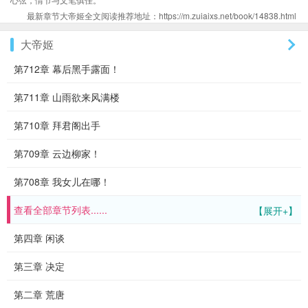
最新章节大帝姬全文阅读推荐地址：https://m.zuiaixs.net/book/14838.html
大帝姬
第712章 幕后黑手露面！
第711章 山雨欲来风满楼
第710章 拜君阁出手
第709章 云边柳家！
第708章 我女儿在哪！
查看全部章节列表......
【展开+】
第四章 闲谈
第三章 决定
第二章 荒唐