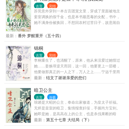
子，且看谁斗得过谁！ 但是那谢家小侯爷，提枪打马
古言
完结
过的桀骜少年，偏立在她墙头傲然：“颠个皇权罢了，
苏莞意外穿到一本古言团宠文里，穿成了里面被地主
记住，天下归你，你——归我！” ------------------------------
妾室调换的假千金，也是本书最恶毒的女配，书中，
---------------------------- ——幽州十三京。 ——归你。
她不满身份被换回，不想回农村过苦日子，故意闹自
——漠北定元城。 ——归你。 ——江南豫州，定西东
杀，还处处和真千金过不去，最后成功把自己给作死
海，临安青湖，洛阳古城。 ——都归你。 ——全都归
了，而真千金头顶女主光环，是书里名副其实的团
最新：
番外 梦醒重开（五十四）
我，谢景行你要什么？ ——嗯，你。 -----------------------
宠，江莞的五个哥哥将来都会成为大佬，大哥入朝为
-------------------------------------- 最初他漠然道：“沈谢两家
官，官拜三品，二哥被神医收徒，医毒双绝，三哥保
锦桐
泾渭分明，沈家丫头突然示好，不怀好意！” 后来他冷
家卫国，成一代名将，四哥爱庖厨，御赐天下第一
静道：“都是一条绳上的蚂蚱，沈妙你安分点，有本候
古言
完结
楼，五哥丹青妙绝，一画难求! 他们成为大佬后，对养
担着，谁敢逼你嫁人？” 再后来他傲娇道：“颠个乾坤
李桐重生了，也清醒了，原来，他从来没爱过她惜过
妹越来越喜欢，对亲妹的所作所为却越来越厌恶，最
不过如此。沈娇娇，万里江山，你我二人瓜分如何？”
她……姜焕璋逆天而回，这一回，他要更上一层楼，
后死的时候，无人愿意管她。 苏莞为了改变自己书中
最后，他霸气的把手一挥：“媳妇，分来分去甚麻烦，
他要做那真正的一人之下，万人之上……宁远千里而
的命运，不让自己变得孤立无援，于是她便顺其自然
不分了！全归你，你归我！” 沈妙：“给本宫滚出
来：小爷我专业毁人不倦……………………一个银子
最新：
结文了谢谢亲爱的您们
回了农村老家，以诚心和哥哥们相处，逐渐也成了他
去！”霸气重生的皇后凉凉和不良少年谢小候爷，男女
其实一点也不铜臭的故事。
们的团宠对象。 改变哥哥们看法的日子里，她利用自
主身心干净，强强联手，宠文一对一。请各位小天使
暗卫公主
己的生活技能让生活越过越好，还一不小心救书中的
多多支持哦~
大佬男二，朝夕相处之间，他对自己情根深种，还假
古言
连载
琅琊是大昭的公主，奉命出家修道，为皇太子祈福。
装小奶狗对苏莞各种装可怜扮无辜，实际上他是个不
无烬是皇室的暗卫，集情报查奸佞，手握尚方宝剑。
折不扣的大黑芝麻汤圆。 一开始苏莞还假矜持，最后
她即是她，是高高在上的公主，也是杀伐果断的暗
实在受不了他的美颜暴击，然后……斯哈斯哈
卫！ 修道之人，亦是无情之人； 皇室公主，亦是暗夜
最新：
第五十七章 大结局（下）
修罗。 【PS。背景架空唐朝。考据？不要吧。】