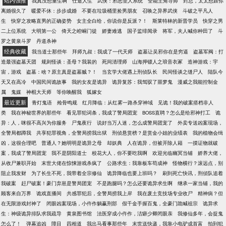
站内强推
我真没想重生啊
仕途人生
武侠：邪恶圣人系统
全能主角导师
封总，太太想跟你
离婚很久了
暖爱不休：步步成婚
不要在垃圾桶里捡男朋友
召唤之异界武侠
斗破之平凡人
生
快穿之攻略直男的正确姿势
女主全白给，你说你是反派？！
斯莱特林的新晋学员
快穿之男
二上位系统
大明第一公
倚天之崆峒门徒
娇妻难逃
国子监绯闻录
将军，夫人喊你种田了
斗
罗之黄泉斗罗
丹道杀神
经典收藏
我当道士那些年
拜师九叔：我成了一代天师
盗墓让吴邪你在是穷逼
盗墓军阀：打
造最强盗墓天团
规则怪谈：圣母？我装的
死间清理师
山海押镖人之琅音衣冢
造神游戏：宇
宙，游戏
盗墓：啥？原主真是盗墓贼？！
当玄学大佬遇上刑侦队长
民间怪谈之缝尸人
陆队今
天又在高冷
中国民间诡故事
我的女友是诡异
诡异复苏：我驾驭了噩梦鬼
漫威之我能控制金
属
鬼媒
神棍大天师
等你唤醒我
狐嫁女
最近更新
青灯鬼语
殓骨鸣规
红月降临：从红雾一路杀穿神域
见诡！我的破案搭档非人
类
我在神秘世界的那些年
看见罪犯词条，我成了警局团宠
BOSS直聘？怎么是给邪神打工
诡
异：人，咪很不高兴为你服务
尸鬼夜行
说好当万人迷，怎么成警局团宠了
外卖专送凶案现场，
全警局都蹲我
共享犯罪视角，全警局捞我出狱
刑侦悬赏榜？是赏金小姐的业绩表
我的植物会缉
凶，这很合理吧
普通人？她明明是诡异之母
却妖典
人在诡异，但被开除人籍
一摸证物就破
案，我成了警局团宠
我不是阴阳道士
校花大人，你不要吃我啊
欢迎光临幽冥当铺
娇养大佬，
从收尸兼职开始
末世大佬在惊悚游戏杀疯了
公路求生：我靠板车苟成神
怪物横行？滚远点，别
阻止我发财
为了长生不死，我带着全宗修仙
诡异降临也要上班吗？
刷到死亡快讯，刑侦队追着
我破案
赶尸破案！豪门弃崽是警局团宠
不是跑腿吗？怎么还要诡异求生啊
继承一家当铺，我的
顾客来自万界
诡戏直播间
共感罪犯后，全警局捞我上岸
我在废土竞技场专业收尸
精神病？但
在无限游戏封神了
闭眼凶案现场，小仵作躺赢刑部
假千金手握百鬼，全豪门跪喊祖宗
诡异求
生：神级诡异排队求我疏导
黄泉图书馆
法医穿成小仵作，洁癖少卿闭眼亲
我修仙多年，会捉鬼
怎么了！
弹幕追凶
障目
四相道
我出马看事那些年
末世送快递，我靠小电驴成首富
拍到犯