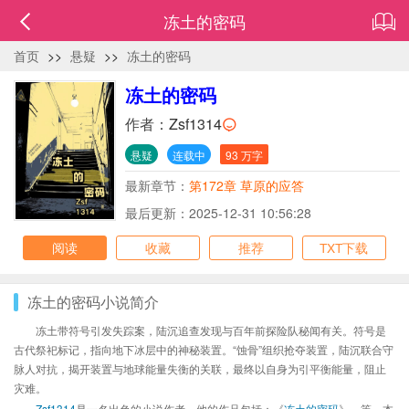
冻土的密码
首页
>>
悬疑
>>
冻土的密码
冻土的密码
作者：
Zsf1314
悬疑
连载中
93 万字
最新章节：
第172章 草原的应答
最后更新：2025-12-31 10:56:28
阅读
收藏
推荐
TXT下载
冻土的密码小说简介
冻土带符号引发失踪案，陆沉追查发现与百年前探险队秘闻有关。符号是
古代祭祀标记，指向地下冰层中的神秘装置。“蚀骨”组织抢夺装置，陆沉联合守
脉人对抗，揭开装置与地球能量失衡的关联，最终以自身为引平衡能量，阻止
灾难。
Zsf1314
是一名出色的小说作者，他的作品包括：《
冻土的密码
》、等，本