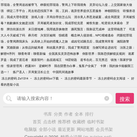
罪现场，全警局追凶被带飞
睁眼犯罪现场，警局上下听我墙角
灵异论坛入侵，上交国家做大做
强
绑定二手平台，死去初恋找我下单
我，王妈，诡异世界提供五星服务
神都阴阳生
听懂兽语
后，我成大理寺团宠
游戏入侵：开局自带挂怎么玩
清冷美人养恶龙破案，成全局团宠
开局被投
毒？抱歉嫡长女她是法医
开局被死者加好友，我成罪犯克星
傩祭失败，蛇君前夫来索命
牙
祭
牌坊街派出所
末日摆地摊，我用诡异换物资
濒死预言：我靠诅咒成神
这里明镜悬了
司直
大人今天破戒了吗
葬月棺
兴安区秘闻
惊眠斋
概念神入侵游戏，NPC艰难逃命
闭眼犯罪现
场，全警局蹲我床头
从高铁上开始的猎魔人之旅
成凶宅试睡员后，我成警局常客
湘阳路警
事
冥婚新娘：从祭品到破局者
和凶案共梦后，我成了警局团宠
当侧写师走进凶宅
法医之眼：
解密H序列
聊斋奇谭：聊斋新编
全国真实灵异恐怖故事
倒影世界：我靠恐惧解锁反规则
诡雾
罗盘：我成了渡厄者
诡影契约：血战诡域王
18层钥匙
道爷在此，百无禁忌
镇煞！陈家护脉
传
怪谈管理局：档案001
逆鳞时序
我在阴曹办白事，鬼客户全疯了
卡牌：我的抽卡能极限三
选一！
炼尸圣人：开局复活长公主
中国民间诡故事
-
-
-
-
冻土的密码 Zsf1314
冻土的密码txt下载
冻土的密码最新章节
冻土的密码全文阅读
好
看的悬疑小说
搜索
书库
分类
作者
全本
排行
首页
点击榜
推荐榜
收藏榜
临时书架
电脑版
全部小说
最近更新
网站地图
会员书架
Copyright © 2026
醉爱小说网 (m.zuiaixs.net)