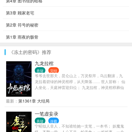
第4章 图书馆的暗格
第3章 顾家老宅
第2章 符号的秘密
第1章 雨夜的骸骨
《冻土的密码》推荐
九龙拉棺
悬疑
完结
爷爷去世那天，昆仑山上，万灵祭拜，乌云翻滚，九
龙拉着碧绿的神灵棺椁，从天降落…… 世人皆称： 仙
人坐化，天庭神雷迎归位； 九龙拉棺，神灵棺椁葬仙
躯。
最新：
第1361章 大结局
一笔虚妄录
悬疑
连载
宁昭似人非人，不知谁给她一支笔，一本书； 妖魔鬼
怪，齐聚一堂，人心不足，蛇吞象； 一桩桩事，一个