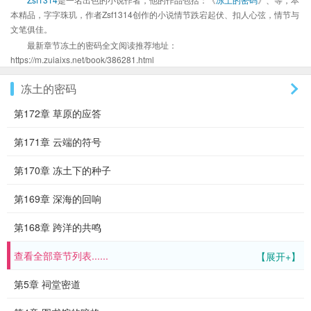
本精品，字字珠玑，作者Zsf1314创作的小说情节跌宕起伏、扣人心弦，情节与
文笔俱佳。
最新章节冻土的密码全文阅读推荐地址：
https://m.zuiaixs.net/book/386281.html
冻土的密码
第172章 草原的应答
第171章 云端的符号
第170章 冻土下的种子
第169章 深海的回响
第168章 跨洋的共鸣
查看全部章节列表......
【展开+】
第5章 祠堂密道