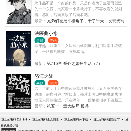
此作品不是一个好的作品，只是作者为了生活而创造
的一个东西，大家看一个乐就行了，不喜欢看的就划
着，感谢，后面又改了后面看吧。
最新：
兄弟们被磨平棱角了，干了半天，发现光写
字数没有用
法医曲小水
悬疑
完结
非穿越、非重生，女法医抽丝剥茧，利用科学手段破
案，一路披荆斩棘，收获幸福。
最新：
第715章 番外之婚后生活（7）
怒江之战
悬疑
完结
六十年前，十万中国远征军溃败怒江，五万英灵长存
边缅，胡康河谷尸首如山，那片土著口中的魔鬼居住
地无人再敢接近。只在隔年，一份绝密指令下达新三
十八师，一支特别分队不容打探、不容质疑、绝对服
最新：
第五十一章大结局 援兵
从，潜入野人山执行不知终点的任务。他们要去寻找
什么？那片看似平常的丛林为什么如同拥有生命一
-
-
-
-
冻土的密码 Zsf1314
冻土的密码全文阅读
冻土的密码txt下载
冻土的密码最新章节
好
般，诱惑着他们，吞噬着他们，捕猎着他
看的悬疑小说