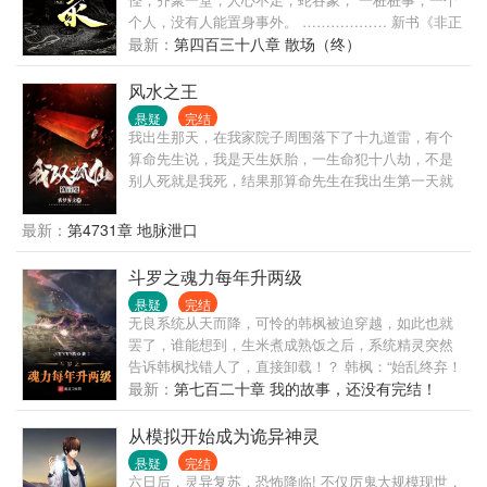
个人，没有人能置身事外。 ……………… 新书《非正
经捕灵师》上线，欢迎读者老爷们前来围观
最新：
第四百三十八章 散场（终）
风水之王
悬疑
完结
我出生那天，在我家院子周围落下了十九道雷，有个
算命先生说，我是天生妖胎，一生命犯十八劫，不是
别人死就是我死，结果那算命先生在我出生第一天就
应了我的劫，抱着我刚出了村口就突然暴毙！
最新：
第4731章 地脉泄口
斗罗之魂力每年升两级
悬疑
完结
无良系统从天而降，可怜的韩枫被迫穿越，如此也就
罢了，谁能想到，生米煮成熟饭之后，系统精灵突然
告诉韩枫找错人了，直接卸载！？ 韩枫：“始乱终弃！
忘恩负义！见异思迁！喜新厌旧！” 系统小精灵：“瞎
最新：
第七百二十章 我的故事，还没有完结！
说什么！金手指给你！给你就是了！” 书友群：
1034306262
从模拟开始成为诡异神灵
悬疑
完结
六日后，灵异复苏，恐怖降临! 不仅厉鬼大规模现世，