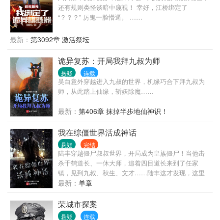
还有规则类怪谈暗中窥视！ 幸好，江桥绑定了
“？？？” 厉鬼一脸懵逼。 ……
最新：
第3092章 激活祭坛
诡异复苏：开局我拜九叔为师
悬疑
连载
吴白意外穿越进入九叔的世界，机缘巧合下拜九叔为
师，从此踏上仙缘，斩妖除魔……
最新：
第406章 抹掉半步地仙神识！
我在综僵世界活成神话
悬疑
完结
陆丰穿越僵尸叔叔世界，开局成为皇族僵尸！当他击
杀千鹤道长、一休大师，追着四目道长来到了任家
镇，见到九叔、秋生、文才……陆丰这才发现，这里
竟然是综僵世界。红白双煞聚荒林！爱听音乐的伪飞
最新：
单章
尸任天堂！西洋教会，吸血鬼隐匿其中，伺机而动！
姜府腊尸，飞僵凶威如海，隔空吸人鲜血！
荣城市探案
悬疑
连载