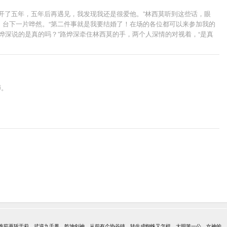
分开了五年，五年后再遇见，我发现我还是很爱他。”林西莫听到这些话，眼
，台下一片哗然。“第二件事就是我要结婚了！在场的各位都可以来参加我的
烨深说的是真的吗？”路烨深牵住林西莫的手，两个人深情的对视着，“是真
师。
淮茹再斩于莉
武逆九千界
乾坤剑神
从前有个协谷镇
转生成蜘蛛又怎样
大明第一公
女神的