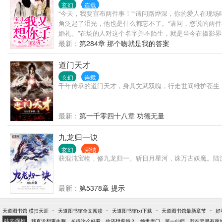
玄幻
连载
“今天，我要宣布两件事！”“请问路烨深，你的爱人在现
角泛起了泪光，他也是什么都忘不了。“请问，您说的两件
婚礼。”在场的人对这个名字并不陌生，就是当今在摄影界
的。”
最新：
第284章 那个吻就是我的答案
道门天才
玄幻
连载
千年传承的道门天才，身具文武双魄，行走世间维护苍生
最新：
第一千零四十八章 功德无量
九龙归一诀
玄幻
完结
获混沌宝物，修九龙归一。斩日月星河，诛万古妖魔。陆
最新：
第5378章 提示
-
-
-
-
天道图书馆 横扫天涯
天道图书馆全文阅读
天道图书馆txt下载
天道图书馆最新章节
好
站内强推
我真没想重生啊
长得这么好看，你还想退婚？
绝世唐门
第一仙师
我在异界有座