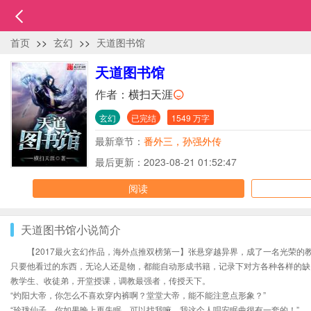
首页
>>
玄幻
>>
天道图书馆
天道图书馆
作者：
横扫天涯
玄幻
已完结
1549 万字
最新章节：
番外三，孙强外传
最后更新：2023-08-21 01:52:47
阅读
天道图书馆小说简介
【2017最火玄幻作品，海外点推双榜第一】张悬穿越异界，成了一名光荣的
只要他看过的东西，无论人还是物，都能自动形成书籍，记录下对方各种各样的缺
教学生、收徒弟，开堂授课，调教最强者，传授天下。
“灼阳大帝，你怎么不喜欢穿内裤啊？堂堂大帝，能不能注意点形象？”
“玲珑仙子，你如果晚上再失眠，可以找我嘛，我这个人唱安眠曲很有一套的！”