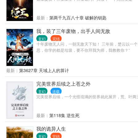
最新：
第两千九百八十章 破解的钥匙
我，装了三年废物，出手人间无敌
玄幻
完结
十年废物无人问，一朝无敌天下知！ 三年前，楚云以一个
思，你学的都是垃圾，要不你拜我为师，我教教你？”
最新：
第3627章 天域上人的算计
完美世界后续之上苍之外
玄幻
连载
完美世界后续，一个光怪琉璃的世界就此展开，荒、叶两
最新：
第118集 逆生死
我的诡异人生
玄幻
完结