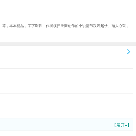
、等，本本精品，字字珠玑，作者横扫天涯创作的小说情节跌宕起伏、扣人心弦，
【展开+】