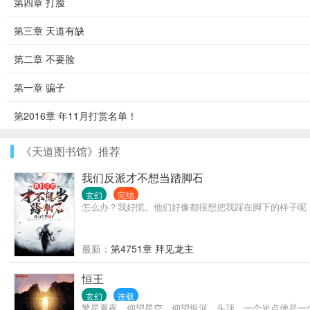
第四章 打脸
第三章 天道有缺
第二章 不要脸
第一章 骗子
第2016章 年11月打赏名单！
《天道图书馆》推荐
我们反派才不想当踏脚石
玄幻
完结
怎么办？我好慌。他们好像都很想把我踩在脚下的样子呢！.
最新：
第4751章 拜见龙主
恒王
玄幻
连载
繁星夏夜，仰望星空，仰望银河。头顶，一个光点便是一