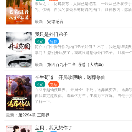
末法之世，厉诡复苏，人间已是绝路。 一块从已故双亲
咒、供物、自我的躯壳系缚厉诡的法门； 灶神教内，炼油
最新：
完结感言
我只是外门弟子
玄幻
连载
简介：门中晋升你为内门弟子如何？ 不了，我还是继续做
掌门？ 您别开玩笑了，我就只是想做外门弟子。 且看一
最新：
第四百九十二章 逍遥（大结局）
长生苟道：开局吹唢呐，送葬修仙
玄幻
完结
白羽穿越仙侠世界。 开局长生不死，送葬就变强。 送葬
但我肯定超度你。 送葬亿万年，坐看万古浮沉。 当他手
了解一下。
最新：
第2294章 三阳界
宝贝，我又想你了