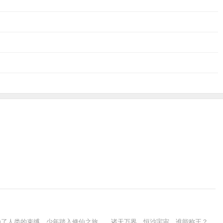
为了人类的束缚，少年踏入修仙之旅……诸天万界，恒沙宇宙，谁能称王？