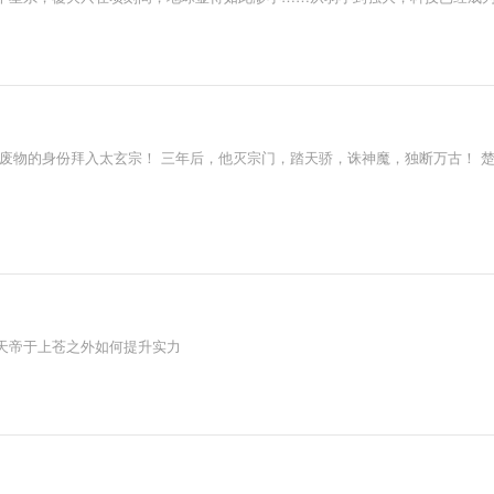
废物的身份拜入太玄宗！ 三年后，他灭宗门，踏天骄，诛神魔，独断万古！ 楚云
天帝于上苍之外如何提升实力