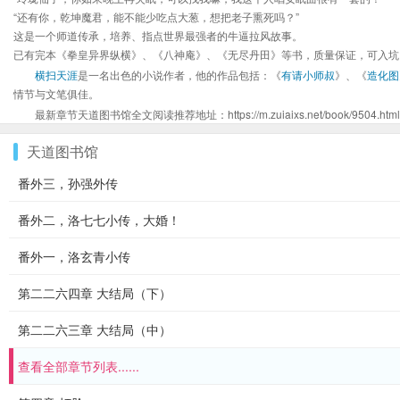
“还有你，乾坤魔君，能不能少吃点大葱，想把老子熏死吗？”
这是一个师道传承，培养、指点世界最强者的牛逼拉风故事。
已有完本《拳皇异界纵横》、《八神庵》、《无尽丹田》等书，质量保证，可入坑
横扫天涯
是一名出色的小说作者，他的作品包括：《
有请小师叔
》、《
造化图
情节与文笔俱佳。
最新章节天道图书馆全文阅读推荐地址：https://m.zuiaixs.net/book/9504.html
天道图书馆
番外三，孙强外传
番外二，洛七七小传，大婚！
番外一，洛玄青小传
第二二六四章 大结局（下）
第二二六三章 大结局（中）
查看全部章节列表......