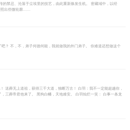
传的禁忌、沦落于尘埃里的技艺，由此重新焕发生机。 密藏域中，以经
映照出些微轮廓……
了吧？ 不，不，弟子何德何能，我就做我的外门弟子。 你难道还想做这个
！ 送葬无上道祖，获得三千大道，独断万古！ 白羽：我不一定能超越你，
了，三葬帝君他来了。 黑狗白幡，天地难安。 白羽灿烂一笑： 白事一条龙