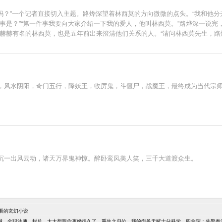
场吗？”一个记者直接切入主题。路烨深望着林西莫的方向微微的点头。“我和他
事是？”“第一件事我要向大家介绍一下我的爱人，他叫林西莫。”路烨深一说完
赫赫有名的林西莫，也是五年前出来澄清他们关系的人。“请问林西莫先生，路
，风水阴阳，奇门五行，降妖王，收厉鬼，斗僵尸，战魔王，最终成为当代宗
沉一出风云动，诸天万界鬼神惊。醉卧鸾凤美人笑，三千大道渡众生。
看的玄幻小说
城
全职法师
封总，太太想跟你离婚很久了
重生之归位
我的御兽天赋十分科学
四合院：先娶秦