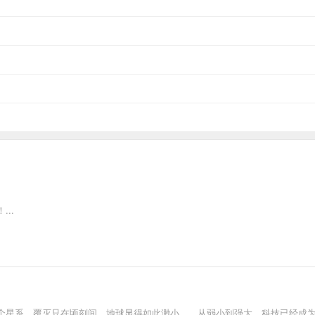
..
个星系，覆灭只在顷刻间，地球显得如此渺小……从弱小到强大，科技已经成