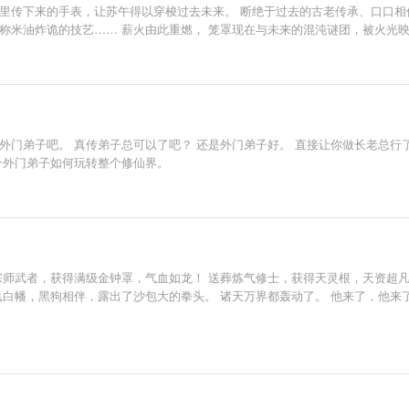
手里传下来的手表，让苏午得以穿梭过去未来。 断绝于过去的古老传承、口口相
称米油炸诡的技艺…… 薪火由此重燃， 笼罩现在与未来的混沌谜团，被火光
外门弟子吧。 真传弟子总可以了吧？ 还是外门弟子好。 直接让你做长老总行
个外门弟子如何玩转整个修仙界。
宗师武者，获得满级金钟罩，气血如龙！ 送葬炼气修士，获得天灵根，天资超凡
执白幡，黑狗相伴，露出了沙包大的拳头。 诸天万界都轰动了。 他来了，他来