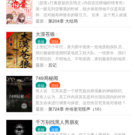
（甜宠+打着悬疑的言情文+内容设定瞎编拒绝考究）
第一眼见到贺黎晨的时候，朝夕就觉得他不仅是高富
帅，还对她有种致命的吸引力。 后来，这个男人就成
为了她的老公。 - 活了几百年的朝夕一向觉得情情爱
最新：
第204章 大结局
爱是身外之物，她这种干大事的大佬并不需要，但遇
见贺黎晨之后，就真香定律了。 “贺先生，我能文能
大漠苍狼
武，不考虑和我谈恋爱吗？” 朝夕眨着自己水汪汪的大
悬疑
完结
眼睛，盯着男人娇羞的问到。 男人冷漠的脸上有了一
上世纪六十年代，身为新中国第一批地质勘探队员，
丝动容，他伸手勾住朝夕的柳腰，低头凑近她的耳边
我们被秘密选调到某地质工程大队。一纸密令，我们
说：“不是早就恋着的么？”
不明目的、不明地点、不明原因，来到最老到的地质
工程师都不能确认的中蒙边境原始丛林。经过焦灼惶
最新：
后记
恐，甚至以为要被秘密处决的阶段，我们观看了一段
专供中央高层的绝密《零号片》。胶片的画面让一直
749局秘闻
受到唯物主义教育的我们窒息：地震波……
悬疑
完结
有人说，它其实是一个研究超自然现象的神秘组织。
还有人认为，其工作内容其实是对出现在国内的对外
星生命体进行调查与保密。这些传言究竟谁对谁错？
我过去也不知道，但是直到有一次，我卷入了一场奇
最新：
第724章 外传老宅怪声（10）
异的谋杀案，并且因此成为了其中一员，我才知道，
远远比你所能想象到的，还要不简单……喜欢请收
千万别找黑人男朋友
藏，也可加书友群：539770310
悬疑
连载
小区有个妹子不听人劝，交了个黑人男朋友，后来跳