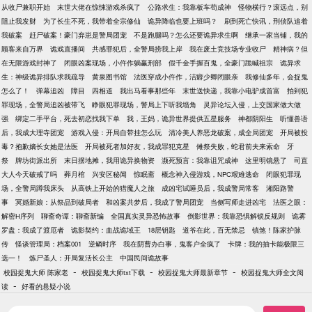
从收尸兼职开始
末世大佬在惊悚游戏杀疯了
公路求生：我靠板车苟成神
怪物横行？滚远点，别
阻止我发财
为了长生不死，我带着全宗修仙
诡异降临也要上班吗？
刷到死亡快讯，刑侦队追着
我破案
赶尸破案！豪门弃崽是警局团宠
不是跑腿吗？怎么还要诡异求生啊
继承一家当铺，我的
顾客来自万界
诡戏直播间
共感罪犯后，全警局捞我上岸
我在废土竞技场专业收尸
精神病？但
在无限游戏封神了
闭眼凶案现场，小仵作躺赢刑部
假千金手握百鬼，全豪门跪喊祖宗
诡异求
生：神级诡异排队求我疏导
黄泉图书馆
法医穿成小仵作，洁癖少卿闭眼亲
我修仙多年，会捉鬼
怎么了！
弹幕追凶
障目
四相道
我出马看事那些年
末世送快递，我靠小电驴成首富
拍到犯
罪现场，全警局追凶被带飞
睁眼犯罪现场，警局上下听我墙角
灵异论坛入侵，上交国家做大做
强
绑定二手平台，死去初恋找我下单
我，王妈，诡异世界提供五星服务
神都阴阳生
听懂兽语
后，我成大理寺团宠
游戏入侵：开局自带挂怎么玩
清冷美人养恶龙破案，成全局团宠
开局被投
毒？抱歉嫡长女她是法医
开局被死者加好友，我成罪犯克星
傩祭失败，蛇君前夫来索命
牙
祭
牌坊街派出所
末日摆地摊，我用诡异换物资
濒死预言：我靠诅咒成神
这里明镜悬了
司直
大人今天破戒了吗
葬月棺
兴安区秘闻
惊眠斋
概念神入侵游戏，NPC艰难逃命
闭眼犯罪现
场，全警局蹲我床头
从高铁上开始的猎魔人之旅
成凶宅试睡员后，我成警局常客
湘阳路警
事
冥婚新娘：从祭品到破局者
和凶案共梦后，我成了警局团宠
当侧写师走进凶宅
法医之眼：
解密H序列
聊斋奇谭：聊斋新编
全国真实灵异恐怖故事
倒影世界：我靠恐惧解锁反规则
诡雾
罗盘：我成了渡厄者
诡影契约：血战诡域王
18层钥匙
道爷在此，百无禁忌
镇煞！陈家护脉
传
怪谈管理局：档案001
逆鳞时序
我在阴曹办白事，鬼客户全疯了
卡牌：我的抽卡能极限三
选一！
炼尸圣人：开局复活长公主
中国民间诡故事
-
-
-
校园捉鬼大师 陈家老
校园捉鬼大师txt下载
校园捉鬼大师最新章节
校园捉鬼大师全文阅
-
读
好看的悬疑小说