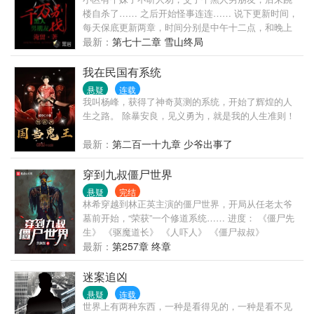
楼自杀了…… 之后开始怪事连连…… 说下更新时间，
每天保底更新两章，时间分别是中午十二点，和晚上
六点。
最新：
第七十二章 雪山终局
我在民国有系统
悬疑
连载
我叫杨峰，获得了神奇莫测的系统，开始了辉煌的人
生之路。 除暴安良，见义勇为，就是我的人生准则！
最新：
第二百一十九章 少爷出事了
穿到九叔僵尸世界
悬疑
完结
林希穿越到林正英主演的僵尸世界，开局从任老太爷
墓前开始，“荣获”一个修道系统…… 进度： 《僵尸先
生》 《驱魔道长》 《人吓人》 《僵尸叔叔》
…………
最新：
第257章 终章
迷案追凶
悬疑
连载
世界上有两种东西，一种是看得见的，一种是看不见