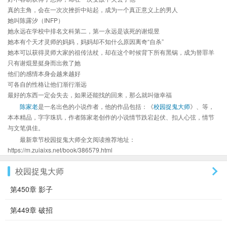
真的主角，会在一次次挫折中站起，成为一个真正意义上的男人
她叫陈露汐（INFP）
她永远在学校中排名文科第二，第一永远是该死的谢焜昱
她本有个天才灵师的妈妈，妈妈却不知什么原因离奇“自杀”
她本可以获得灵师大家的祖传法杖，却在这个时候背下所有黑锅，成为替罪羊
只有谢焜昱挺身而出救了她
他们的感情本身会越来越好
可各自的性格让他们渐行渐远
最好的东西一定会失去，如果还能找的回来，那么就叫做幸福
陈家老
是一名出色的小说作者，他的作品包括：《
校园捉鬼大师
》、等，
本本精品，字字珠玑，作者陈家老创作的小说情节跌宕起伏、扣人心弦，情节
与文笔俱佳。
最新章节校园捉鬼大师全文阅读推荐地址：
https://m.zuiaixs.net/book/386579.html
校园捉鬼大师
第450章 影子
第449章 破招