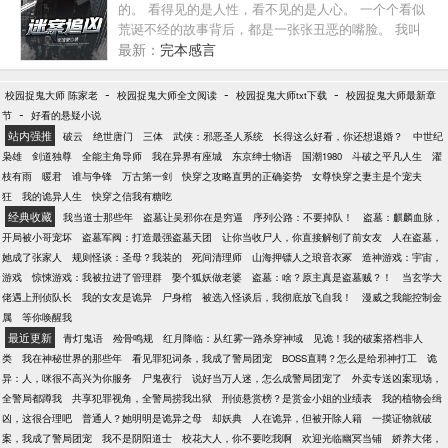
的。 看得见的是人性，看不见的是人心。 一个个看似
荒诞不经的故事背后，都是一张张丑恶的嘴脸。 我叫
秦沐，一名从业七年的刑警，三年前配合地方警方侦
最新：
完本感言
破一起跨国集团走私案，搭档阿云中了一种南洋降头
术，而后神秘失踪。 三年后，一起凶杀案再次出现了
-
-
-
校园捉鬼大师 陈家老
校园捉鬼大师全文阅读
校园捉鬼大师txt下载
校园捉鬼大师最新章
南洋降头术…… 本小说及人物纯属虚构，请勿对号入
-
节
好看的悬疑小说
座。 如有雷同，纯属巧合，切勿模仿。
站内强推
破云
绝世唐门
三体
武侠：邪恶圣人系统
长得这么好看，你还想退婚？
中世纪
枭雄
剑道独尊
全能主角导师
我在异界有座城
东京绅士物语
国潮1980
斗破之平凡人生
濯
枝有雨
暖君
谁与争锋
万古第一剑
快穿之攻略直男的正确姿势
女尊快穿之妻主是个宠夫
狂
我的诡异人生
快穿之信我有糖吃
经典收藏
我当道士那些年
盗墓让吴邪你在是穷逼
序列公路：不要掉队！
盗墓：麒麟血脉，
开局被小哥宠坏
盗墓军阀：打造最强盗墓天团
让你当收尸人，你直接解刨了前女友
人在盗墓，
她成了张家人
规则怪谈：圣母？我装的
死间清理师
山海押镖人之琅音衣冢
造神游戏：宇宙，
游戏
惊悚游戏：我被拉进了管理群
娶个狐妖做老婆
盗墓：啥？原主真是盗墓贼？！
当玄学大
佬遇上刑侦队长
我的女友是诡异
尸身棺
被选入怪谈后，我彻底放飞自我！
漫威之我能控制金
属
等你唤醒我
最近更新
青灯鬼语
殓骨鸣规
红月降临：从红雾一路杀穿神域
见诡！我的破案搭档非人
类
我在神秘世界的那些年
看见罪犯词条，我成了警局团宠
BOSS直聘？怎么是给邪神打工
诡
异：人，咪很不高兴为你服务
尸鬼夜行
说好当万人迷，怎么成警局团宠了
外卖专送凶案现场，
全警局都蹲我
共享犯罪视角，全警局捞我出狱
刑侦悬赏榜？是赏金小姐的业绩表
我的植物会缉
凶，这很合理吧
普通人？她明明是诡异之母
却妖典
人在诡异，但被开除人籍
一摸证物就破
案，我成了警局团宠
我不是阴阳道士
校花大人，你不要吃我啊
欢迎光临幽冥当铺
娇养大佬，