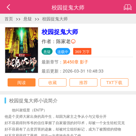
校园捉鬼大师
首页
>>
悬疑
>>
校园捉鬼大师
校园捉鬼大师
作者：
陈家老
悬疑
连载中
369 万字
最新章节：
第450章 影子
最后更新：2026-03-31 10:48:33
阅读
收藏
推荐
TXT下载
校园捉鬼大师小说简介
他叫谢焜昱（ENTP）
他是个灵师大家出身的高中生，却因为家主之争从小与父母分开
好不容易得到爷爷的信任掌握了自家最强的封印术，却被一个女生轻松完克
好不容易有了点变厉害的迹象，却被对立组织标记，成为了被围猎的猎物
好不容易获得了恩师，却在一次变故中失去了他