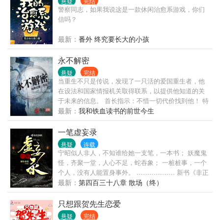
悬疑
完结
警察同志，如果我说这是一款休闲治愈系游戏，你们
信吗？
最新：
番外 终究要长大的小孩
永不解密
悬疑
完结
当重生不只是传说，发现了一只活的爱国重生者，他
在设法和国家情报机关取得联系，以提供他知道的关
于未来的信息。 首长指示：不惜一切代价找到他！ 特
工密令：找到他，或者消灭他！ 一场关乎未来的间谍
最新：
我和铁血读书的前世今生
暗战就此展开。 读者群1：；（欢迎入群） 微博文新
人风卷红旗
一笔虚妄录
悬疑
连载
宁昭似人非人，不知谁给她一支笔，一本书； 妖魔鬼
怪，齐聚一堂，人心不足，蛇吞象； 一桩桩事，一个
个人，没有人能置身事外。 ……………… 新书《非正
经捕灵师》上线，欢迎读者老爷们前来围观
最新：
第四百三十八章 散场（终）
只想跟贺先生恋爱
悬疑
完结