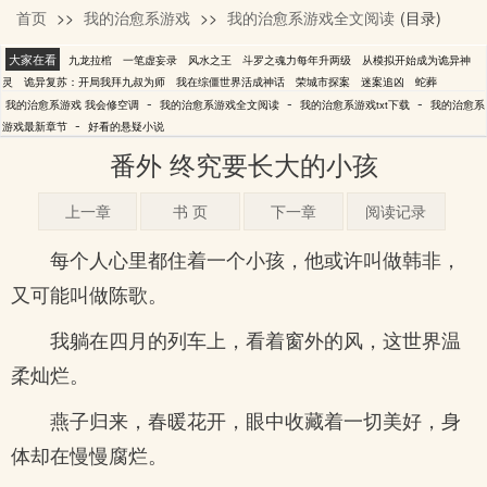
首页
>>
我的治愈系游戏
>>
我的治愈系游戏全文阅读
(目录)
我会修空调
大家在看
九龙拉棺
一笔虚妄录
风水之王
斗罗之魂力每年升两级
从模拟开始成为诡异神
灵
诡异复苏：开局我拜九叔为师
我在综僵世界活成神话
荣城市探案
迷案追凶
蛇葬
-
-
-
我的治愈系游戏 我会修空调
我的治愈系游戏全文阅读
我的治愈系游戏txt下载
我的治愈系
-
游戏最新章节
好看的悬疑小说
番外 终究要长大的小孩
上一章
书 页
下一章
阅读记录
每个人心里都住着一个小孩，他或许叫做韩非，
又可能叫做陈歌。
我躺在四月的列车上，看着窗外的风，这世界温
柔灿烂。
燕子归来，春暖花开，眼中收藏着一切美好，身
体却在慢慢腐烂。