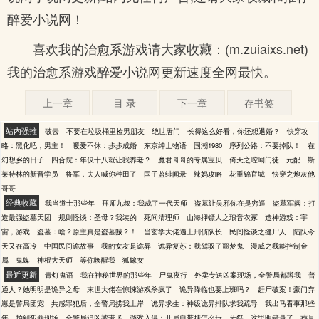
醉爱小说网！
喜欢我的治愈系游戏请大家收藏：(m.zuiaixs.net)
我的治愈系游戏醉爱小说网更新速度全网最快。
上一章
目 录
下一章
存书签
站内强推
破云
不要在垃圾桶里捡男朋友
绝世唐门
长得这么好看，你还想退婚？
快穿攻
略：黑化吧，男主！
暖爱不休：步步成婚
东京绅士物语
国潮1980
序列公路：不要掉队！
在
幻想乡的日子
四合院：年仅十八就让我养老？
魔君哥哥的专属宝贝
倚天之崆峒门徒
元配
斯
莱特林的新晋学员
将军，夫人喊你种田了
国子监绯闻录
辣妈攻略
花重锦官城
快穿之炮灰他
哥哥
经典收藏
我当道士那些年
拜师九叔：我成了一代天师
盗墓让吴邪你在是穷逼
盗墓军阀：打
造最强盗墓天团
规则怪谈：圣母？我装的
死间清理师
山海押镖人之琅音衣冢
造神游戏：宇
宙，游戏
盗墓：啥？原主真是盗墓贼？！
当玄学大佬遇上刑侦队长
民间怪谈之缝尸人
陆队今
天又在高冷
中国民间诡故事
我的女友是诡异
诡异复苏：我驾驭了噩梦鬼
漫威之我能控制金
属
鬼媒
神棍大天师
等你唤醒我
狐嫁女
最近更新
青灯鬼语
我在神秘世界的那些年
尸鬼夜行
外卖专送凶案现场，全警局都蹲我
普
通人？她明明是诡异之母
末世大佬在惊悚游戏杀疯了
诡异降临也要上班吗？
赶尸破案！豪门弃
崽是警局团宠
共感罪犯后，全警局捞我上岸
诡异求生：神级诡异排队求我疏导
我出马看事那些
年
拍到犯罪现场，全警局追凶被带飞
游戏入侵：开局自带挂怎么玩
牙祭
这里明镜悬了
葬月