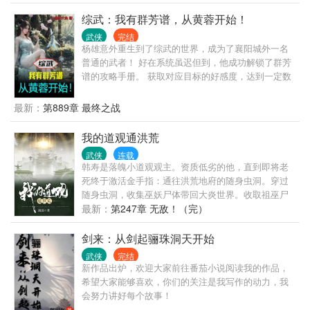
综武：我有群芳谱，从黄蓉开始！
武侠
完结
杨雄意外重生到了综武的世界，成为了襄阳城外一名
普通的武者！ 好在系统虽迟但到，他成功解锁了群芳
谱的攻略手册。 获取对应目标的好感度，达到一定数
值后就可以领取奖励。 于是，杨雄开始了自己的攻略
之旅。 黄蓉：不要在我寂寞的时候说爱我，除非你真
最新：
第889章 最终之战
的能给予我快乐！ 李莫愁：我千不该万不该，最不该
的就是招惹了他； 宁中则：这一世最幸运的事，就是
我的道观通洪荒
遇见了他！ 祝玉妍：有了他，我不再谈阴癸派大
武侠
连载
计…… 李青萝、邀月、怜星、碧秀心、傅君婥、蓝凤
韩寿是落魄小道观观主。资质低劣的他，直到即将老
凰、阿九、霍青桐、灭绝师太等一个个绝世红颜陆续
死终于激活金手指：通往洪荒地府的随身虫洞。穿过
沦陷，谁说红颜祸水，这都成海洋了！
随身虫洞，收集巫妖尸体带回大炎世界。收取祖巫尸
体偷渡带走，点化精血化作黄巾力士，力震山河！收
最新：
第247章 无敌！（完）
取太一尸体偷渡带走，炼制成僵偷天换日，重造煌煌
大日！收取玄武尸体偷渡带走，提取血脉精华，移山
剑来：从剑起骊珠洞天开始
倒海徒手造陆！……于是一尊两界穿行者横空出世！
武侠
完结
新作品出炉，欢迎大家前往番茄小说阅读我的作品，
希望大家能够喜欢，你们的关注是我写作的动力，我
会努力讲好每个故事！