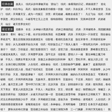
经典收藏
蛊真人
综武从掠夺康敏开始
望仙门
综武：偷看我的日记，师娘崩溃了
造化
炉
综武：剑出华山
高武：猛练龙象般若功横推一切敌
综武：天命反派，不干人事就变强
五仙
门
综武：开局董天宝，成为一代狠王
洪荒：师兄稳健，截教全成圣了！
凡尘飞仙
综武：拜师
李莫愁，师父你轻点
斗破苍穹之无上之境
很纯很萌哒
望海潮传奇
完美神话世界
武凌诸
天
仙尘
诸天世界仗剑行
最近更新
花蝶杀
长生：从神秘小黑鼎开始
武林之烽烟四起
武侠：开局被暗杀，我觉醒满级
龙象功
看剑
修仙二十载，你才告诉我有系统
剑意阑珊
武侠：开局见到一只张君宝
我在修仙
界抢灵气
重生后我靠演技坐拥满堂夫
综影视：看戏吃瓜救天道
胎生宋青书，开局获得龙神
功
港综：从九龙城寨开始当大佬
综武：吃软饭怎么了？我夫人邀月
一掌拍死次代种，你管这叫
衰仔？
综武：万倍返还，我打造最强宗门
综武：逆世刀皇，我未婚妻是黄蓉
萧峰重生贾宝玉，
红楼迎来真男人
综武：开局墨甲龙骑，荡平北凉
综影视：爱情八十一难
重生神雕之魔刀奇
缘
不良人：我携女帝复兴大唐
笑傲之从基础剑法到剑神
鬼灭：雪柱开局，被迫入职上弦
综
武：女侠们都让我照顾
人在综武，咸鱼修仙
综武：玉燕惊鲵孕气爆棚，赢麻了
盗墓我的四
爷
穿越后幻想入侵，我成了综武域主
莲花楼：大佬，我叫笛非樱
阿呆阿呆
剑道独尊，从少年
歌行开始
天龙，我妈是康敏？
综武：开局和大侠讨论酒量
她的白月光替身是蛊王
穹渊末世：
破晓
综武：开局拜师风清扬
无敌倚天，最强宋青书
百篇杂论
千念策，凤歌行
综武：揭秘美
人榜，邀月芷若上榜
雪中悍刀行第二部：北凉天狼
恶女：剧情崩坏计划
武侠：签到系统，卷动
天下美女
霍某人的流浪之旅
不良人：风起萤火
宫主，请自重
杨过：独臂撼山河
海贼王：从
炼器宗师开始
无限国术：从诸天开始打爆一切
莲花楼之踏雪寻梅
穿越倚天之明教天下
重生为
武当太师叔的我很少出手
武侠：开局截胡王语嫣，逆改天命
雷神降临：凌驾诸天
人在综武：开
局获得慕容紫英传承
射雕英雄后传
综武：杀神修仙，开局即巅峰
【萧雷】任务完不成是谁的
错？
萧秋水的奇幻穿越
莲花楼之剑仙劫
笑傲江湖我为尊
三一门腕豪，开局打哭无根生！
我