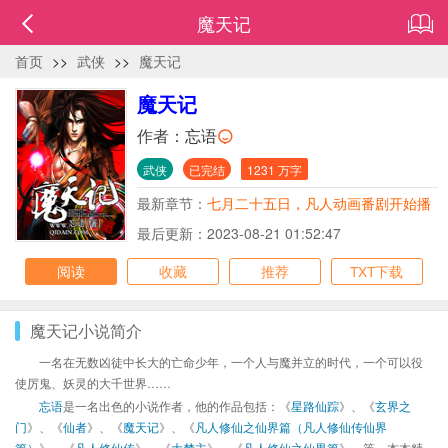
魔天记
首页
>>
武侠
>>
魔天记
魔天记
作者：
忘语
武侠
已完结
1231 万字
最新章节：
七月二十五日，凡人动画番剧开始播
放了哦！
最后更新：2023-08-21 01:52:47
阅读
收藏
推荐
TXT下载
魔天记小说简介
一名在无数凶徒中长大的亡命少年，一个人与魔并立的时代，一个可以役
使厉鬼、妖灵的大千世界……
忘语
是一名出色的小说作者，他的作品包括：《
星路仙踪
》、《
玄界之
门
》、《
仙者
》、《
魔天记
》、《
凡人修仙之仙界篇（凡人修仙传仙界
篇）
》、《
凡人修仙传
》、《
大梦主
》、《
凡人修仙之仙界篇
》、等，本本精