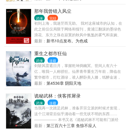
那年我曾错入风尘
武侠
完结
初到上海，我迷茫而无助。 我对这座城市的认知，在
此之前仅仅局限于网络和报刊，黄浦江翻滚的墨绿色
浪花、东方之珠在寂寞的秋风中氤氲的雾气和哀婉、
外滩宽阔的柏油路与带着风声穿梭而过的地铁，大街
最新：
新书10点发布。为色戒
上琳琅满目的橱窗和那些花枝招展的女子。 但我从没
想过，浮城里兵荒马乱爱恨嗔痴，却埋葬了我此生最
重生之都市狂仙
炙热的情事。 此后很多人问过我，在上海那么多年，
武侠
连载
有没有纸醉金迷到忘了今夕何年。 我说有。 我曾在最
剑斩风雷遮日月，掌握乾坤捣幽冥。世间人有六十
风花雪月的日子里，赔尽了最好的年华，去深爱一个
亿，唯我一人称骄狂。仙界青帝重生万年前，降临在
不可能的男人。
繁华都市，灯红酒绿，谁人醉卧美人膝，纸醉金迷，
谁人醒掌杀人剑。世人笑我猖，世人笑我狂，你且
最新：
第4536章 阴阳天地
看，万古之后的天地，世人几经轮回，而我，依然在
那，高高在上，俯视众生。
诡秘武林：侠客挥犀录
武侠
连载
当我再一次踏足武林，准备开宗立派的时候才发现，
这个江湖背后似乎涌动着一些无状不明的东西……
—————— 本书又名《诡秘武林不可能有门派经
营》和《我在武林克苏鲁》
最新：
第三百六十三章 鱼惊不应人