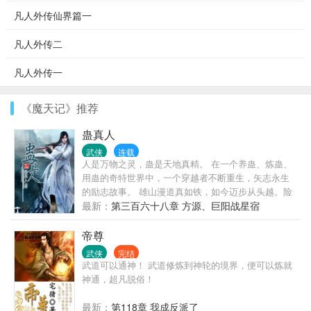
凡人外传仙界篇一
凡人外传二
凡人外传一
《魔天记》推荐
蛊真人
武侠
连载
人是万物之灵，蛊是天地真精。 在一个养蛊、炼蛊、
用蛊的奇特世界中，一个穿越者不断重生，矢志永生
的励志故事。 雄山漫道真如铁，如今迈步从头越。险
就一身乾坤精，我心依旧望苍天！ 蛊真人活动主群.蛊
最新：
第三百六十八章 方源、巨阳战星宿
界：722747201。 蛊真人黑天群：497266624。 蛊真
人白天群：336936326。 《蛊真人》vip群：
帝尊
250906315。
武侠
完结
武道可以通神！ 武道修炼到神轮的境界，便可以炼就
神通，超凡脱俗！
最新：
第118章 我成反派了