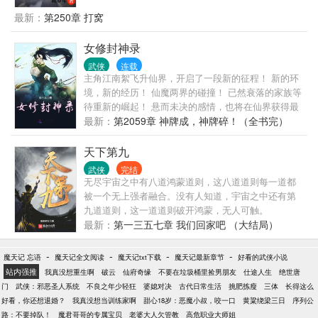
最新：
第250章 打窝
女修封神录
武侠
连载
主角江南絮飞升仙界，开启了一段新的征程！ 新的环
境，新的经历！ 仙魔两界的碰撞！ 已然衰落的家族等
待重新的崛起！ 悬而未决的感情，也将在仙界获得最
后的结果！
最新：
第2059章 神牌成，神牌碎！（全书完）
天下第九
武侠
完结
无尽宇宙之中有八道鸿蒙道则，这八道道则每一道都
被一个无上强者融合。没有人知道，宇宙之中还有第
九道道则，这一道道则破开鸿蒙，无人可触。
最新：
第一三五七章 我们回家吧 （大结局）
-
-
-
-
魔天记 忘语
魔天记全文阅读
魔天记txt下载
魔天记最新章节
好看的武侠小说
站内强推
我真没想重生啊
破云
仙府奇缘
不要在垃圾桶里捡男朋友
仕途人生
绝世唐
门
武侠：邪恶圣人系统
不良之年少轻狂
婆媳对决
古代日常生活
挑肥拣瘦
三体
长得这么
好看，你还想退婚？
我真没想当训练家啊
甜心18岁：恶魔小叔，咬一口
黄粱绕梁三日
序列公
路：不要掉队！
魔君哥哥的专属宝贝
老婆大人欠管教
高危职业大师姐