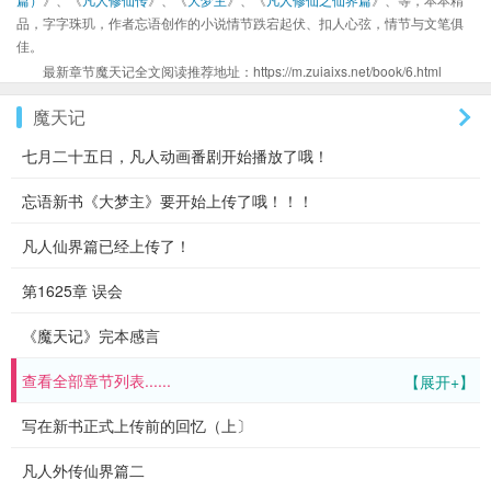
品，字字珠玑，作者忘语创作的小说情节跌宕起伏、扣人心弦，情节与文笔俱
佳。
最新章节魔天记全文阅读推荐地址：https://m.zuiaixs.net/book/6.html
魔天记
七月二十五日，凡人动画番剧开始播放了哦！
忘语新书《大梦主》要开始上传了哦！！！
凡人仙界篇已经上传了！
第1625章 误会
《魔天记》完本感言
查看全部章节列表......
【展开+】
写在新书正式上传前的回忆（上〕
凡人外传仙界篇二