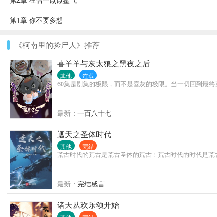
第2章 在借一点点鲨气
第1章 你不要多想
《柯南里的捡尸人》推荐
喜羊羊与灰太狼之黑夜之后
其他
连载
60集是剧集的极限，而不是喜灰的极限。当一切回到最终
最新：
一百八十七
遮天之圣体时代
其他
完结
荒古时代的荒古是荒古圣体的荒古！荒古时代的时代是荒
最新：
完结感言
诸天从欢乐颂开始
其他
完结