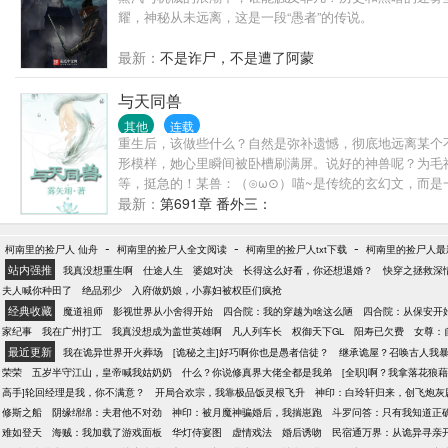
耀，神秘从未远离，这是一段“愚者”的传说。
最新：
不是诈尸，不是遭了阿蒙
与天同兽
其他
连载
重生后，该做些什么？自然是弥补遗憾，彻底地远离某个
形模样，她心里瞬间被卧槽刷满屏。说好的神兽呢？为毛
等，挺急的！某兽：（⊙ω⊙）喵~是传统的玄幻文，而
掰的，就图个乐。【3、众口难调是常事，大家文明看文，
最新：
第691章 番外三：
修仙小说：《重生之逆转仙途》西幻穿书纯爱：《[穿书]
-
-
-
柯南里的捡尸人 仙舟
柯南里的捡尸人全文阅读
柯南里的捡尸人txt下载
柯南里的捡尸人最
站内强推
我真没想重生啊
仕途人生
婆媳对决
长得这么好看，你还想退婚？
快穿之拯救深
夫人喊你种田了
绝品邪少
入府做奶娘，小寡妇被权臣们疯抢
经典收藏
魔道祖师
影视世界从小舍得开始
四合院：我的穿越为啥这么陋
四合院：从保安开
家纪事
我在广州打工
我真没想成为盖世英雄啊
凡人列车长
权御天下GL
阳寿已欠费
女尊：
最近更新
我在诡异世界开火葬场
[诡秘之主]好巧啊你也是愚者信徒？
继承诡屋？召唤古人我
荣荣
五岁半守江山，皇帝喊我姑奶奶
什么？你说修真界大佬全都是我弟
[全职]啊？我拿落花狼
高手]轮回经理是我，你不满意？
开局合欢宗，我靠极品饭灵根飞升
神印：白玲轩归来，创飞炮灰
修斯之船
阴缘绵绵：夫君他不对劲
神印：被月魔神骗婚后，我揣崽跑
斗罗问答：只有我知道正
难如登天
海贼：我加载了游戏面板
华灯侍宴图
虚情戏法
婚后诱吻
民宿通万界：从诡异寻亲