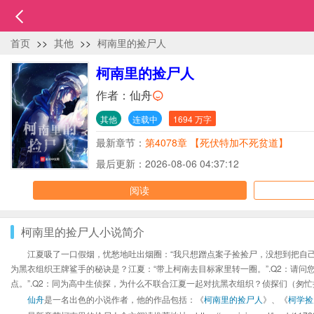
首页
>>
其他
>>
柯南里的捡尸人
柯南里的捡尸人
作者：
仙舟
其他
连载中
1694 万字
最新章节：
第4078章 【死伏特加不死贫道】
最后更新：2026-08-06 04:37:12
阅读
柯南里的捡尸人小说简介
江夏吸了一口假烟，忧愁地吐出烟圈：“我只想蹭点案子捡捡尸，没想到把自己
为黑衣组织王牌鲨手的秘诀是？江夏：“带上柯南去目标家里转一圈。”.Q2：请
点。”.Q2：同为高中生侦探，为什么不联合江夏一起对抗黑衣组织？侦探们（匆
仙舟
是一名出色的小说作者，他的作品包括：《
柯南里的捡尸人
》、《
柯学捡