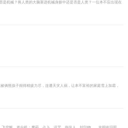
是否是机械？将人类的大脑塞进机械身躯中还是否是人类？一位本不应出现在
花被俩熊孩子闹得精疲力尽，连遭天灾人祸，让本不富裕的家庭雪上加霜，
，飞空艇，差分机；魔药，占卜，诅咒，倒吊人，封印物……光明依旧照