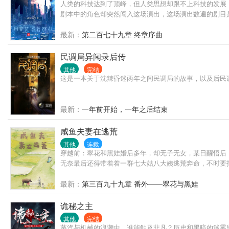
人类的科技达到了顶峰，但人类思想却跟不上科技的发展
剧本中的角色却突然闯入这场演出，这场演出数遍的剧目是.
最新：
第二百七十九章 终章序曲
民调局异闻录后传
其他
完结
这是一本关于沈辣昏迷两年之间民调局的故事，以及后民
最新：
一年前开始，一年之后结束
咸鱼夫妻在逃荒
其他
连载
穿越前：翠花和黑娃婚后多年，却无子无女，某日醒悟后
无奈最后还得带着着一群七大姑八大姨逃荒奔命，不时要打怪
最新：
第三百九十九章 番外——翠花与黑娃
诡秘之主
其他
完结
蒸汽与机械的浪潮中，谁能触及非凡？历史和黑暗的迷雾