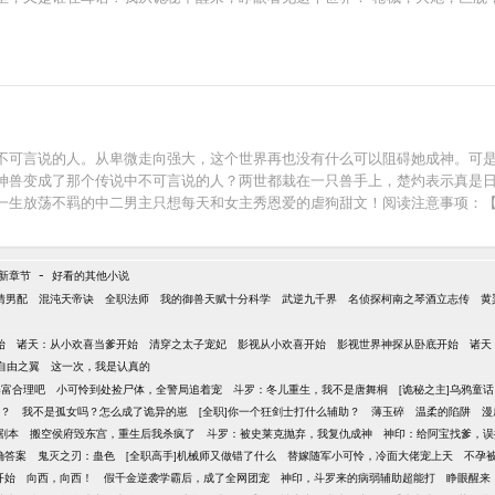
不可言说的人。从卑微走向强大，这个世界再也没有什么可以阻碍她成神。可
神兽变成了那个传说中不可言说的人？两世都栽在一只兽手上，楚灼表示真是
是一生放荡不羁的中二男主只想每天和女主秀恩爱的虐狗甜文！阅读注意事项：【
实在是不喜就弃文吧^—^【玄幻系列文】逆转仙途姐妹篇：《撩神[快穿]》
黑化圣骑士》微博：晋江雾矢翊。
-
新章节
好看的其他小说
情男配
混沌天帝诀
全职法师
我的御兽天赋十分科学
武逆九千界
名侦探柯南之琴酒立志传
黄
始
诸天：从小欢喜当爹开始
清穿之太子宠妃
影视从小欢喜开始
影视世界神探从卧底开始
诸天
自由之翼
这一次，我是认真的
暴富合理吧
小可怜到处捡尸体，全警局追着宠
斗罗：冬儿重生，我不是唐舞桐
[诡秘之主]乌鸦童话
藉？
我不是孤女吗？怎么成了诡异的崽
[全职]你一个狂剑士打什么辅助？
薄玉碎
温柔的陷阱
漫
剧本
搬空侯府毁东宫，重生后我杀疯了
斗罗：被史莱克抛弃，我复仇成神
神印：给阿宝找爹，误
确答案
鬼灭之刃：蛊色
[全职高手]机械师又做错了什么
替嫁随军小可怜，冷面大佬宠上天
不孕
开始
向西，向西！
假千金逆袭学霸后，成了全网团宠
神印，斗罗来的病弱辅助超能打
睁眼醒来