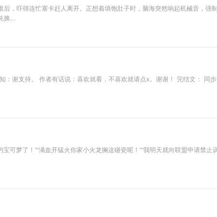
谁后，吓得连忙塞卡赶人离开。正想着填饱肚子时，脑海突然响起机械音，强制
...
知：谢支持。 作者有话说：喜欢就看，不喜欢就请点x。谢谢！ 完结文： 同
的宝可梦了！”“满血开猛火你家小火龙搁这碰瓷呢！”“我明天就向联盟申请禁