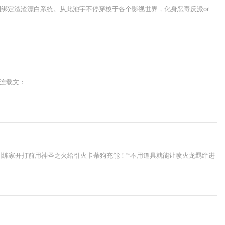
绑定渣渣漂白系统。从此池宇不停穿梭于各个影视世界，化身恶毒反派or
步连载文：
止训练家开打前用神圣之火给引火卡蒂狗充能！”“不用道具就能让喷火龙羁绊进