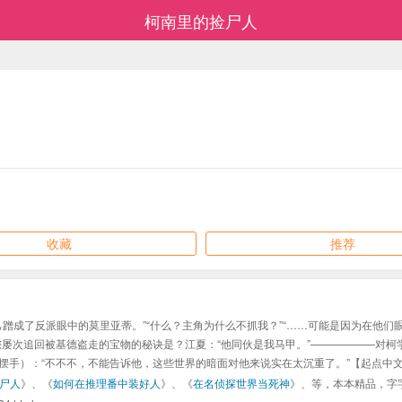
柯南里的捡尸人
收藏
推荐
蹭成了反派眼中的莫里亚蒂。”“什么？主角为什么不抓我？”“……可能是因为在他们
问您屡次追回被基德盗走的宝物的秘诀是？江夏：“他同伙是我马甲。”——————对柯
忙摆手）：“不不不，不能告诉他，这些世界的暗面对他来说实在太沉重了。”【起点中
尸人
》、《
如何在推理番中装好人
》、《
在名侦探世界当死神
》、等，本本精品，字