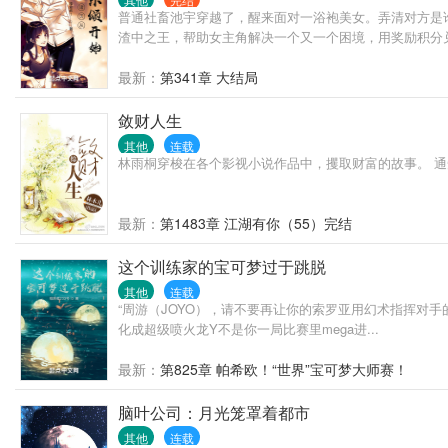
普通社畜池宇穿越了，醒来面对一浴袍美女。弄清对方是
渣中之王，帮助女主角解决一个又一个困境，用奖励积分兑换
最新：
第341章 大结局
敛财人生
其他
连载
林雨桐穿梭在各个影视小说作品中，攫取财富的故事。 通
最新：
第1483章 江湖有你（55）完结
这个训练家的宝可梦过于跳脱
其他
连载
“周游（JOYO），请不要再让你的索罗亚用幻术指挥对手
化成超级喷火龙Y不是你一局比赛里mega进...
最新：
第825章 帕希欧！“世界”宝可梦大师赛！
脑叶公司：月光笼罩着都市
其他
连载