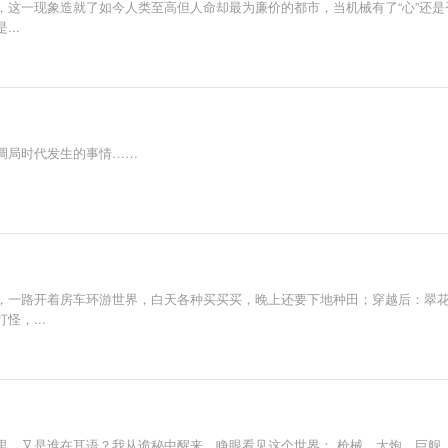
，这一现象造就了如今人类至高但人命却最为廉价的都市，当机械有了“心”还
..
调局时代发生的事情……
，一路开着房车环游世界，白天各种买买买，晚上还要下地种田；穿越后：翠
，...
里，又是谁在耳语？我从诡秘中醒来，睁眼看见这个世界： 枪械，大炮，巨舰