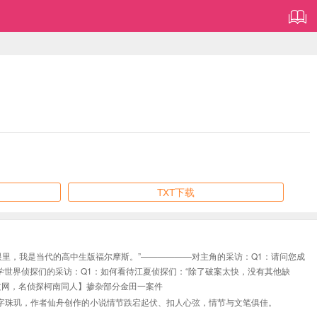
TXT下载
眼里，我是当代的高中生版福尔摩斯。”——————对主角的采访：Q1：请问您成
学世界侦探们的采访：Q1：如何看待江夏侦探们：“除了破案太快，没有其他缺
文网，名侦探柯南同人】掺杂部分金田一案件
字珠玑，作者仙舟创作的小说情节跌宕起伏、扣人心弦，情节与文笔俱佳。