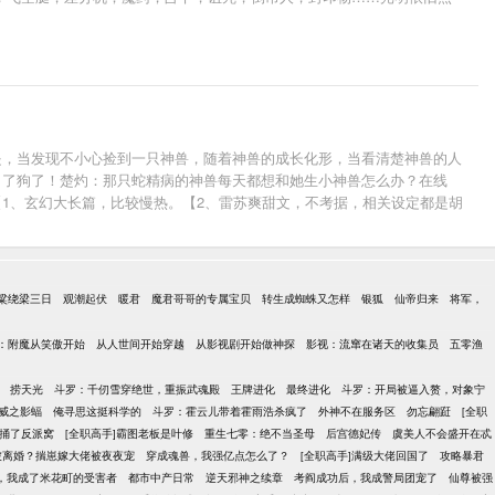
是，当发现不小心捡到一只神兽，随着神兽的成长化形，当看清楚神兽的人
日了狗了！楚灼：那只蛇精病的神兽每天都想和她生小神兽怎么办？在线
1、玄幻大长篇，比较慢热。【2、雷苏爽甜文，不考据，相关设定都是胡
妖魔鬼怪系列之魔星：《为你着魔》妖魔鬼怪系列之妖蛊：《掌中妖夫》长篇
粱绕梁三日
观潮起伏
暖君
魔君哥哥的专属宝贝
转生成蜘蛛又怎样
银狐
仙帝归来
将军，
：附魔从笑傲开始
从人世间开始穿越
从影视剧开始做神探
影视：流窜在诸天的收集员
五零渔
捞天光
斗罗：千仞雪穿绝世，重振武魂殿
王牌进化
最终进化
斗罗：开局被逼入赘，对象宁
威之影蝠
俺寻思这挺科学的
斗罗：霍云儿带着霍雨浩杀疯了
外神不在服务区
勿忘翩跹
[全职
捅了反派窝
[全职高手]霸图老板是叶修
重生七零：绝不当圣母
后宫德妃传
虞美人不会盛开在忒
被离婚？揣崽嫁大佬被夜夜宠
穿成魂兽，我强亿点怎么了？
[全职高手]满级大佬回国了
攻略暴君
，我成了米花町的受害者
都市中产日常
逆天邪神之续章
考阎成功后，我成警局团宠了
仙尊被强