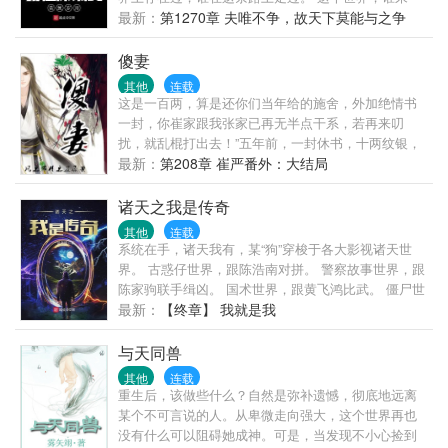
过。 我想了很长时间，也犹豫了好久，想写点东西，
最新：
第1270章 夫唯不争，故天下莫能与之争
主要是我自己的一些人生经历，有真实，有创作，有
激情，有黯然，就当做给自己深圳15年的一点回忆，
傻妻
当做给自己青葱岁月的一点批注吧。有点曲折坎坷，
其他
连载
所幸未失本心。
这是一百两，算是还你们当年给的施舍，外加绝情书
一封，你崔家跟我张家已再无半点干系，若再来叨
扰，就乱棍打出去！”五年前，一封休书，十两纹银，
他被夫家乱棍打出大门，一场大病，自此失了清明，
最新：
第208章 崔严番外：大结局
痴痴傻傻。五年后，夫家落难，流放青州，两人重遇
却已物是人非，一场祸乱，又是纠纠缠缠，越理越
诸天之我是传奇
乱。“如今我身价只有一两，不知道你可还愿意同我回
其他
连载
去？”一句话文案：这是一个渣攻悔过变忠犬，与男妻
系统在手，诸天我有，某“狗”穿梭于各大影视诸天世
过小日子的故事，种种田，养养花，没事唠八卦，家
界。 古惑仔世界，跟陈浩南对拼。 警察故事世界，跟
长里短还有养包子的文说一声，本文这周五入V，到时
陈家驹联手缉凶。 国术世界，跟黄飞鸿比武。 僵尸世
候三更，如果时间允许，当晚再加两更—▽— 我能卖
界，跟九叔一起抓鬼、打僵尸。 漫威世界，带着妇联
最新：
【终章】 我就是我
个萌求包养么
打灭霸。 …… 简介无力，各位点进来看看就知道了，
看一下又不吃亏！
与天同兽
其他
连载
重生后，该做些什么？自然是弥补遗憾，彻底地远离
某个不可言说的人。从卑微走向强大，这个世界再也
没有什么可以阻碍她成神。可是，当发现不小心捡到