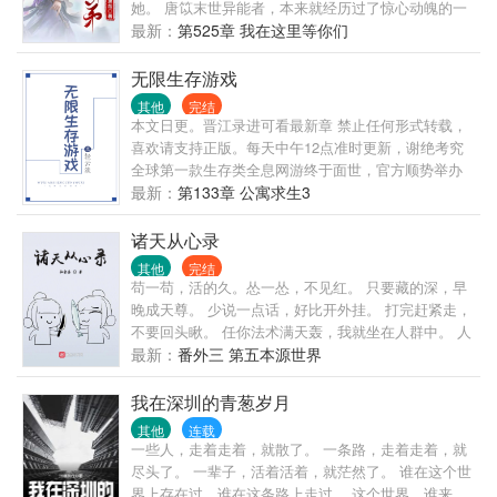
她。 唐笖末世异能者，本来就经历过了惊心动魄的一
生，这一世怎么说她应该偷懒耍乐才是，最后看着眼
最新：
第525章 我在这里等你们
前这个软萌弟弟，怎么可以让这个小小的身躯一力承
担。 然后的然后唐笖又是操劳命。 “姐···我能不喊姐
无限生存游戏
吗？” “你能不认爸爸吗？” “······” ps：不拆cp，小说放
其他
完结
飞自我，勿喷
本文日更。晋江录进可看最新章 禁止任何形式转载，
喜欢请支持正版。每天中午12点准时更新，谢绝考究
全球第一款生存类全息网游终于面世，官方顺势举办
第一届无尽生存比赛进行游戏推广。 苏寒作为生存狂
最新：
第133章 公寓求生3
人，迫不及待报名参加。 恶性通货膨胀环境下如何生
存？ 自然灾害发生时如何求生？ 被困海上如何努力活
诸天从心录
下去？ …… 面对种种困境，苏寒应对起来游刃有余。
其他
完结
顺便拉上志同道合的小伙伴，一起生存到最后。 阅读
苟一苟，活的久。怂一怂，不见红。 只要藏的深，早
须知： ·1洁党，日更，苏爽不虐 ·> ·单元剧形式，男
晚成天尊。 少说一点话，好比开外挂。 打完赶紧走，
强女也强 ·圈地自萌，割肉产粮，不喜直接弃。 ·坚持
不要回头瞅。 任你法术满天轰，我就坐在人群中。 人
日更，偶尔加更，不接受催更 作者完结文：无限塔防
群不动我不动，人群一动我就怂。 来了玩笑，这是一
最新：
番外三 第五本源世界
作者完结文：[限综艺 作者完结文：海鲜盛宴 作者预
个怂人去诸天万界装13的故事。
收文：无限城战 作者预收文：系统狂霸拽 基友文——
我在深圳的青葱岁月
队长爸爸，你好！[星际]
其他
连载
一些人，走着走着，就散了。 一条路，走着走着，就
尽头了。 一辈子，活着活着，就茫然了。 谁在这个世
界上存在过，谁在这条路上走过。 这个世界，谁来