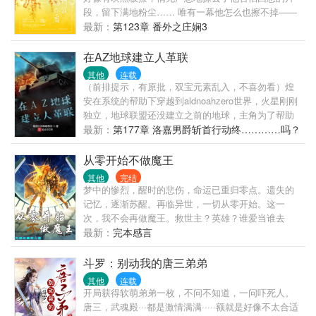
段，留下满地粉尘…… 唯有一幕他怎么也擦不掉——
她站在被告席上，而他在台下。 韩述不敢看她的眼
最新：
第123章 番外之庄娴3
睛，却期盼着她能望他一眼。可是她没有，他知道，
一秒都没有。 桔年的心里住着一个人，她坚信那个人
在AZ地球建立人革联
只是闭上了眼睛。 很多年后，她做了一个梦，那个人
其他
连载
终于睁开双眼对她微笑，然而她却哭了。 521级台阶
（前排提示，有原批，双宝元素乱入，不喜勿看）煌
上的那棵石榴树，年年开出火红刺目的花朵，曾经一
安在系统的帮助下穿越到aldnoahzero世界，火星刚刚
笔一画刻下的“hs&jn”，谁陪着谁一起来看。
独立，地球联盟还没建立之前的地球，主角为了帮助
地球更好的战胜火星，与政府合作前往其他世界或取
最新：
第177章 洛嘉男爵斩首行动终…………吗？
能用来对抗火星的科技，但因为用力过猛，导致A...
从零开始不做魔王
其他
完结
梦中的惨烈，醒时的悲伤，命运已重归零点。遗失的
记忆，逐渐苏醒。再临异世，一切从零开始。这一
次，我不会再做魔王。救世主？英雄？谁爱当谁去
吧。只求，不再辜负相信自己的她，守护好每一位同
最新：
完本感言
伴。这次，一定。（已有两本作品，合计千万字，信
誉保证。老作者...
斗罗：别动我的唐三弟弟
其他
连载
开局获得软萌弟弟一枚，不问不知道，一问吓死人。
唐三，武魂殿···都是激情满满·····额就是好像不太合适