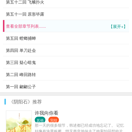
第五十二回 飞蛾扑火
第五十一回 原形毕露
查看全部章节列表......
【展开+】
第五回 螳螂捕蝉
第四回 单刀赴会
第三回 疑心暗鬼
第二回 峰回路转
第一回 翩翩公子
《阴阳石》推荐
许我向你看
其他
完结
那一天的很多细节，韩述都已经成功地忘记了。 记忆
好像有块黑板擦，悄无声息地抹去了他害怕回想的片