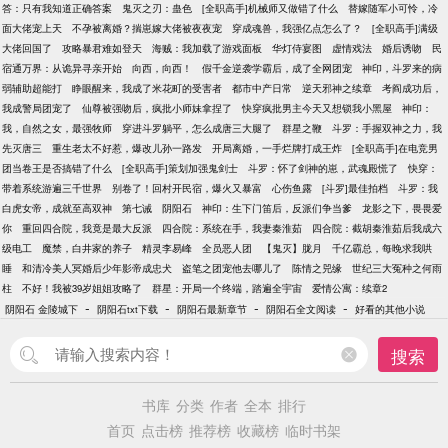
答：只有我知道正确答案
鬼灭之刃：蛊色
[全职高手]机械师又做错了什么
替嫁随军小可怜，冷
面大佬宠上天
不孕被离婚？揣崽嫁大佬被夜夜宠
穿成魂兽，我强亿点怎么了？
[全职高手]满级
大佬回国了
攻略暴君难如登天
海贼：我加载了游戏面板
华灯侍宴图
虚情戏法
婚后诱吻
民
宿通万界：从诡异寻亲开始
向西，向西！
假千金逆袭学霸后，成了全网团宠
神印，斗罗来的病
弱辅助超能打
睁眼醒来，我成了米花町的受害者
都市中产日常
逆天邪神之续章
考阎成功后，
我成警局团宠了
仙尊被强吻后，疯批小师妹拿捏了
快穿疯批男主今天又想锁我小黑屋
神印：
我，自然之女，最强牧师
穿进斗罗躺平，怎么成唐三大腿了
群星之鞭
斗罗：手握双神之力，我
先灭唐三
重生老太不好惹，爆改儿孙一路发
开局离婚，一手烂牌打成王炸
[全职高手]在电竞男
团当卷王是否搞错了什么
[全职高手]策划加强鬼剑士
斗罗：怀了剑神的崽，武魂殿慌了
快穿：
带着系统游遍三千世界
别卷了！回村开民宿，爆火又暴富
心伤鱼露
[斗罗]最佳拍档
斗罗：我
白虎女帝，成就至高双神
第七诫
阴阳石
神印：生下门笛后，反派们争当爹
龙影之下，畏畏爱
你
重回四合院，我竟是最大反派
四合院：系统在手，我妻秦淮茹
四合院：截胡秦淮茹后我成六
级电工
魔禁，白井家的养子
精灵李易峰
全员恶人团
【鬼灭】胧月
千亿霸总，每晚求我哄
睡
和清冷美人冥婚后少年影帝成忠犬
盗笔之团宠他去哪儿了
陈情之兕缘
世纪三大冤种之何雨
柱
不好！我被39岁姐姐攻略了
群星：开局一个终端，踏遍全宇宙
爱情公寓：续章2
-
-
-
-
阴阳石 金陵城下
阴阳石txt下载
阴阳石最新章节
阴阳石全文阅读
好看的其他小说
搜索
书库
分类
作者
全本
排行
首页
点击榜
推荐榜
收藏榜
临时书架