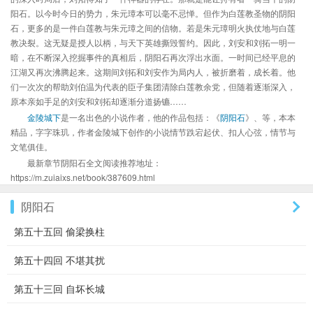
阳石。以今时今日的势力，朱元璋本可以毫不忌惮。但作为白莲教圣物的阴阳
石，更多的是一件白莲教与朱元璋之间的信物。若是朱元璋明火执仗地与白莲
教决裂。这无疑是授人以柄，与天下英雄撕毁誓约。因此，刘安和刘拓一明一
暗，在不断深入挖掘事件的真相后，阴阳石再次浮出水面。一时间已经平息的
江湖又再次沸腾起来。这期间刘拓和刘安作为局内人，被折磨着，成长着。他
们一次次的帮助刘伯温为代表的臣子集团清除白莲教余党，但随着逐渐深入，
原本亲如手足的刘安和刘拓却逐渐分道扬镳……
金陵城下
是一名出色的小说作者，他的作品包括：《
阴阳石
》、等，本本
精品，字字珠玑，作者金陵城下创作的小说情节跌宕起伏、扣人心弦，情节与
文笔俱佳。
最新章节阴阳石全文阅读推荐地址：
https://m.zuiaixs.net/book/387609.html
阴阳石
第五十五回 偷梁换柱
第五十四回 不堪其扰
第五十三回 自坏长城