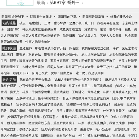
一只神兽，随着神兽的成长化形，当看清楚神兽的人
最新：
第691章 番外三：
形模样，她心里瞬间被卧槽刷满屏。说好的神兽呢？
为毛神兽变成了那个传说中不可言说的人？两世都栽
-
-
-
-
阴阳石 金陵城下
阴阳石全文阅读
阴阳石txt下载
阴阳石最新章节
好看的其他小说
在一只兽手上，楚灼表示真是日了狗了！楚灼：那只
站内强推
破云
绝世唐门
三体
甜心18岁：恶魔小叔，咬一口
我在异界有座城
东京绅士物
蛇精病的神兽每天都想和她生小神兽怎么办？在线
语
国潮1980
神级系统末世最强供应商
咸鱼夫妻在逃荒
濯枝有雨
暖君
谁与争锋
银狐
倚
等，挺急的！某兽：（⊙ω⊙）喵~是传统的玄幻文，
天之崆峒门徒
快穿之攻略直男的正确姿势
仙帝归来
我的诡异人生
老婆大人欠管教
从全真掌
而是一生放荡不羁的中二男主只想每天和女主秀恩爱
教开始纵横诸天
快穿之信我有糖吃
的虐狗甜文！阅读注意事项：【1、玄幻大长篇，比较
经典收藏
魔道祖师
影视世界从小舍得开始
四合院：我的穿越为啥这么陋
斗罗：见证之书与
慢热。【2、雷苏爽甜文，不考据，相关设定都是胡掰
绝世唐门
影视从小欢喜开始
影视世界神探从卧底开始
从人世间开始穿越
从四合院开始的平淡
的，就图个乐。【3、众口难调是常事，大家文明看
生活
影视：流窜在诸天的收集员
五零渔家纪事
遮天：同修阴阳的我帝路无敌了
八零：被渣至
文，实在是不喜就弃文吧^—^【玄幻系列文】逆转仙
死后我重生了
木叶之无敌雷神
我同人作者，从斗罗开始掠夺诸天
逆天三小姐：战王的夜妃
流
途姐妹篇：《撩神[快穿]》妖魔鬼怪系列之魔星：《为
年撷萃
权御天下GL
阳寿已欠费
女尊：自由之翼
这一次，我是认真的
你着魔》妖魔鬼怪系列之妖蛊：《掌中妖夫》长篇修
最近更新
我在诡异世界开火葬场
[诡秘之主]好巧啊你也是愚者信徒？
继承诡屋？召唤古人我
仙小说：《重生之逆转仙途》西幻穿书纯爱：《[穿书]
暴富合理吧
小可怜到处捡尸体，全警局追着宠
斗罗：冬儿重生，我不是唐舞桐
[诡秘之主]乌鸦
黑化圣骑士》微博：晋江雾矢翊。
童话
捞天光
斗罗：千仞雪穿绝世，重振武魂殿
王牌进化
最终进化
斗罗：开局被逼入赘，对
象宁荣荣
五岁半守江山，皇帝喊我姑奶奶
什么？你说修真界大佬全都是我弟
[全职]啊？我拿落
花狼藉？
我不是孤女吗？怎么成了诡异的崽
[全职]你一个狂剑士打什么辅助？
薄玉碎
温柔的
陷阱
漫威之影蝠
俺寻思这挺科学的
斗罗：霍云儿带着霍雨浩杀疯了
外神不在服务区
勿忘翩
跹
[全职高手]轮回经理是我，你不满意？
开局合欢宗，我靠极品饭灵根飞升
神印：白玲轩归
来，创飞炮灰剧本
搬空侯府毁东宫，重生后我杀疯了
斗罗：被史莱克抛弃，我复仇成神
神印：
给阿宝找爹，误捅了反派窝
[全职高手]霸图老板是叶修
重生七零：绝不当圣母
后宫德妃传
虞
美人不会盛开在忒修斯之船
阴缘绵绵：夫君他不对劲
神印：被月魔神骗婚后，我揣崽跑
斗罗问