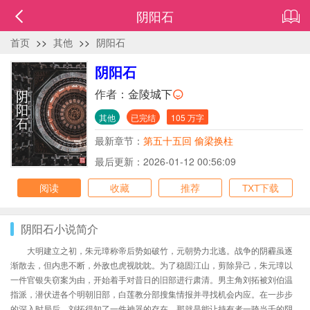
阴阳石
首页
>>
其他
>>
阴阳石
阴阳石
作者：
金陵城下
其他
已完结
105 万字
最新章节：
第五十五回 偷梁换柱
最后更新：2026-01-12 00:56:09
阅读
收藏
推荐
TXT下载
阴阳石小说简介
大明建立之初，朱元璋称帝后势如破竹，元朝势力北逃。战争的阴霾虽逐
渐散去，但内患不断，外敌也虎视眈眈。为了稳固江山，剪除异己，朱元璋以
一件官银失窃案为由，开始着手对昔日的旧部进行肃清。男主角刘拓被刘伯温
指派，潜伏进各个明朝旧部，白莲教分部搜集情报并寻找机会内应。在一步步
的深入时局后，刘拓得知了一件神器的存在。那就是能让持有者一骑当千的阴