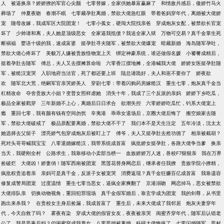
人
被逼换亲？娇娇撩的军官心尖颤
七零替嫁，全家供她暴富赢麻了
和情敌共感后，傲娇竹马火
葬场了
仲夏夜吻
春潮不眠
七零藏孕肚离婚，禁欲大佬急红眼
带着爸妈穿年代，离婚被大佬娇
宠
随母改嫁，我成军区大院团宠！
七零小孤女，硬闯大院找亲爸
穿成炮灰女配，被禁欲长官宠
坏了
少帅请和离，夫人她是顶级恶女
全家逼我抵债？我送全家入狱
万物可交易？真千金掌生死
断祸福
婴语十级的我，速成富婆
挺孕肚寻夫随军，被禁欲大佬爆宠
暗藏新婚
海岛随军孕吐，
禁欲大佬心疼坏了
美貌万人嫌被贵族怪物宠上天
绑定神豪系统，谁还做假名媛
小饕餮成精后，
挺着孕肚去随军
傅总，夫人又去摆摊算命啦
六零香江摆地摊，全港喊我大佬
娇娇女医挺孕肚随
军，被糙汉宠哭
入职地府当法官，死了都还要上班
陆总请跪好，夫人和崽不要你了
娇夜欲
欢
随军北大荒，绝嗣军官亲哭娇美人
穿剧七零：带着闪购药房嫁糙汉
重生七零，炮灰真千金当
杠精改命
夺舍贵族大小姐？变普女照样虐她
消失十年，我成了三个反派的亲妈
娇娇下乡吃瓜，
极品全家被戳穿
三年新婚不上心，离婚后日日求合
欲潮失控
六零娇娇吃瓜忙，钓系大佬宠上
瘾
重回七零，我有颜有钱有空间勿扰
辛夷港
乖乖女退场后，京圈大佬后悔了
搬空娘家去随
军，禁欲大佬破戒了
极品原配要离婚，禁欲大佬不干了
我们本不是天生注定
五年冷淡，沈太太
她选择去父留子
漂亮娇气包穿成炮灰后被盯上了
傅爷，夫人又挺孕肚去抢功德了
相亲被截胡？
死对头哥哥喊我宝宝
八零退婚嫁糙汉，我带系统成首富
疯批娇女挺孕肚，各路大佬争当爹
换亲
当天，我硬刚全村
公路求生，我靠移动小卖部当榜一
血族娇娇万人迷，兽校F7狠狠亲
我在万界
捡破烂
大佬凶！娇妻俏！随军西南被团宠
黑莲花替身网恋后，继承者任我撩
贵族学院小撩精，
疯批权贵追着亲
亲妈可是真千金，反派子女被宠哭
消费返现？真千金狂赚百亿成首富
我靠遗容
修复成警局团宠
过度温情
重生七零当恶女，逼疯全家爽翻了
京港溺吻
网恋掉马，恶女被禁欲
大佬排队亲
切换动物视角，重回犯罪现场
真千金假军婚后，靠玄学成为团宠
我的剑尊，从书里
跑出来杀我？
在贵校女主身后捡漏，我成首富了
重生后，未来大佬成了我邻居
炮灰夫妻穿年
代，今天自救了吗？
雾夜有染
穿成大佬的假冒女友，夜夜被亲哭
闺蜜齐穿年代，随军后认错老
公了
我是恶毒后妈？但闺蜜穿成我养女
八零恶媳被离婚，科研大佬悔疯了
七零闪婚随军，恶村