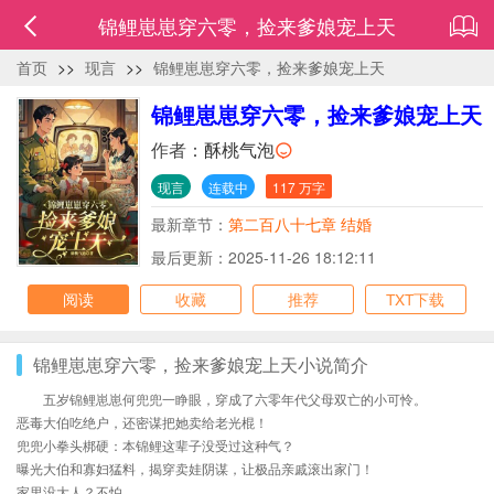
锦鲤崽崽穿六零，捡来爹娘宠上天
首页
>>
现言
>>
锦鲤崽崽穿六零，捡来爹娘宠上天
锦鲤崽崽穿六零，捡来爹娘宠上天
作者：
酥桃气泡
现言
连载中
117 万字
最新章节：
第二百八十七章 结婚
最后更新：2025-11-26 18:12:11
阅读
收藏
推荐
TXT下载
锦鲤崽崽穿六零，捡来爹娘宠上天小说简介
五岁锦鲤崽崽何兜兜一睁眼，穿成了六零年代父母双亡的小可怜。
恶毒大伯吃绝户，还密谋把她卖给老光棍！
兜兜小拳头梆硬：本锦鲤这辈子没受过这种气？
曝光大伯和寡妇猛料，揭穿卖娃阴谋，让极品亲戚滚出家门！
家里没大人？不怕。