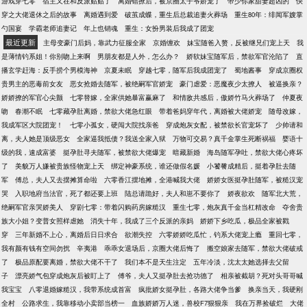
游戏穿七零
宿主又在和反派贴贴了
离婚错撩后，被京圈太子爷娇宠了
帝少你家甜妻超凶的
快
着，护着。 【娇气富贵花病美人女主VS处女座特挑剔
穿之大佬退休之后的故事
离婚遇到爱
破茧成蝶，重生后总裁追妻火葬场
重生80年：绯闻军嫂掌
洁癖极重男主】
勺国宴
学霸老师追妻记
年上也销魂
重生：女扮男装后我成了团宠
最近更新
主母变豪门后妈，靠武力征服全家
京婚缠欢
妹宝随爸入赘，反被继兄们宠上天
我
是薄情钓系姐！你别吻上来啊
男朋友都是人外，怎么办？
娇软妹宝随军后，禁欲军官沦陷了
直
播玄学赶海：反手捞个男模海神
京夏未眠
穿越七零，随军后我成团宠了
蜀地酱事
穿成京圈权
贵男主的恶毒前女友
恶女抢婚去随军，被绝嗣军官娇宠
豪门虐爱：恶魔夜少太撩人
被逼换亲？
娇娇撩的军官心尖颤
七零替嫁，全家供她暴富赢麻了
和情敌共感后，傲娇竹马火葬场了
仲夏夜
吻
春潮不眠
七零藏孕肚离婚，禁欲大佬急红眼
带着爸妈穿年代，离婚被大佬娇宠
随母改嫁，
我成军区大院团宠！
七零小孤女，硬闯大院找亲爸
穿成炮灰女配，被禁欲长官宠坏了
少帅请和
离，夫人她是顶级恶女
全家逼我抵债？我送全家入狱
万物可交易？真千金掌生死断祸福
婴语十
级的我，速成富婆
挺孕肚寻夫随军，被禁欲大佬爆宠
暗藏新婚
海岛随军孕吐，禁欲大佬心疼坏
了
美貌万人嫌被贵族怪物宠上天
绑定神豪系统，谁还做假名媛
小饕餮成精后，挺着孕肚去随
军
傅总，夫人又去摆摊算命啦
六零香江摆地摊，全港喊我大佬
娇娇女医挺孕肚随军，被糙汉宠
哭
入职地府当法官，死了都还要上班
陆总请跪好，夫人和崽不要你了
娇夜欲欢
随军北大荒，
绝嗣军官亲哭娇美人
穿剧七零：带着闪购药房嫁糙汉
重生七零，炮灰真千金当杠精改命
夺舍贵
族大小姐？变普女照样虐她
消失十年，我成了三个反派的亲妈
娇娇下乡吃瓜，极品全家被戳
穿
三年新婚不上心，离婚后日日求合
欲潮失控
六零娇娇吃瓜忙，钓系大佬宠上瘾
重回七零，
我有颜有钱有空间勿扰
辛夷港
乖乖女退场后，京圈大佬后悔了
搬空娘家去随军，禁欲大佬破戒
了
极品原配要离婚，禁欲大佬不干了
我们本不是天生注定
五年冷淡，沈太太她选择去父留
子
漂亮娇气包穿成炮灰后被盯上了
傅爷，夫人又挺孕肚去抢功德了
相亲被截胡？死对头哥哥喊
我宝宝
八零退婚嫁糙汉，我带系统成首富
疯批娇女挺孕肚，各路大佬争当爹
换亲当天，我硬刚
全村
公路求生，我靠移动小卖部当榜一
血族娇娇万人迷，兽校F7狠狠亲
我在万界捡破烂
大佬