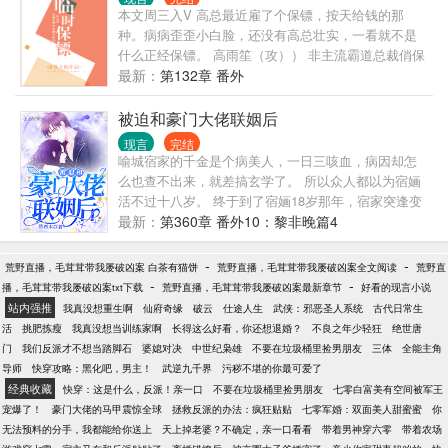
梦境把她打回了现实。 竹马的老实是装的。 不仅是个
本文周三入V 高总最近雇了个保镖，按天给钱的那
赌徒还家暴！ 上一辈子凄惨而死。 梦醒的周瑶吓得当
种。病病歪歪小白脸，还没有高总壮实，一看就不是
即买了火车票去找部队的丈夫随军。 没感情就没感情
什么正经保镖。 高雨笙（攻）） 非主流霸道总裁俏保
吧，反正揣着肚里的娃赖上他。 哪成想军区大院也不
镖，少量悬疑推理
最新：
第132章 番外
是这么好混的。 嫌她没文化？ 行，她考上大学把录取
通知书甩他们脸上。 嫌她不会带娃？ 不好意思，他的
被迫和豪门大佬联姻后
娃长得帅，人品好，三观正。 嫌他老公天天一张冷
现言
完结
脸？ 这个…… 这个确实没办法解释，毕竟，蒋召晚上
喻城宿家的千金是个病美人，一日三咳血，病因却怎
不冷脸的时候，他们也看不到。
么也查不出来，就差搞玄学了。 所以众人都以为宿婳
活不过十八岁。 终于到了宿婳18岁那年，宿家突逢变
故，只有搭上蔺家这条船才能有一线生机。 而蔺家提
最新：
第360章 番外10：黎非晚篇4
出的交易条件是联姻。 于是，病美人从宿家转手到了
蔺家。 妄图嫁进蔺家做豪门太太的女人们心想：等宿
-
-
荒野直播，毛茸茸带我屡破凶案 白茶有猫饼
荒野直播，毛茸茸带我屡破凶案全文阅读
荒野直
婳死了，她们就有机会了。 然而，一年，两年……若
-
-
播，毛茸茸带我屡破凶案txt下载
荒野直播，毛茸茸带我屡破凶案最新章节
好看的现言小说
干年！！ 众人：宿婳怎么还没死？！ 【小剧场】 蔺
站内强推
我真没想重生啊
仙府奇缘
破云
仕途人生
武侠：邪恶圣人系统
古代日常生
家人都知道七爷洁癖极重。 新夫人却半夜咳血，床单
活
挑肥拣瘦
我真没想当训练家啊
长得这么好看，你还想退婚？
不良之年少轻狂
绝世唐
被子都沾上了鲜红刺目的血。 蔺家佣人瑟瑟发抖，生
门
我们反派才不想当踏脚石
婆媳对决
中世纪枭雄
不要在垃圾桶里捡男朋友
三体
全能主角
怕七爷发脾气将新夫人扔下床。 可是却见七爷轻手轻
导师
快穿攻略：黑化吧，男主！
武逆九千界
污秽不堪的你最可爱了
脚地把新夫人抱在怀里，压着声音怒斥：“愣着干什
经典收藏
快穿：这是什么，反派！亲一口
不要在垃圾桶里捡男朋友
七零白富美有空间被军王
么？还不去叫医生？” 佣人：“哦……哦！” 转身出门
宠爆了！
豪门大佬的马甲震惊全球
拯救反派的办法：疯狂贴贴
七零军婚：双面美人甜蜜蜜
你
时，只听七爷用无奈的声音评价新夫人：“真是个小金
无法预料的分手，我都能给你送上
天上掉老婆？不确定，亲一口看看
带着男神穿六零
带着农场
碗。” 碰不得。 摔不得。 只能放在加密的保险柜里藏