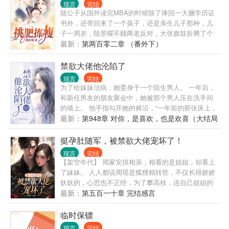
现言
完结
走出民政局的时候偶遇当年的死对头，陆知衍完美人
陆公子从国外读完MBA的时候除了捧回一大捆学历证
生中的克星。 她一时冲昏了头脑和他领证。 —— 后
书外，还带回来了一个孩子，还是亲生儿子那种，儿
来演出后台陆知衍渴望许莓回头看他一眼不惜下跪求
子一周岁，陆景曜不顾两老反对，大张旗鼓折腾了个
她原谅。 许莓只是眼眸微闪看见了不远处帷幕后的身
周岁宴。 小睿睿三岁的时候老问一个问题：“爸爸爸爸
最新：
第两百零二章 （番外下）
影，她伸手拿起桌上的水杯，对着陆知衍的头顶浇了
爸爸，我到底是从哪儿来的？” 陆景曜语气不善：“中
个透湿。 她轻言道：“陆知衍，你也挺恶心的。” 晚上
奖来的！” 原来他只是奖品而已，小睿睿很伤心，安静
禁欲大佬他沦陷了
那个她一时冲动求婚的老公，也会抱着她亲了一遍又
地收拾好东西准备离家出走。 ——“元芳，此事你怎么
一遍。 声音委屈的像个孩子，在一次次缠绵中他
现言
完结
看？” ——“大人，此事有蹊跷，必有大狗血啊！” ——
为了给妹妹治病，她委身于一个陌生男人。 一年后，
说：“你终于看到我了。” —— 少女终究是不负时光的
其实，这是个小蝌蚪找妈妈故事。 成人版文案：挑肥
和新任男友的朋友聚会中，她被那个男人压在洗手间
错爱，赌上所有得到一人终身的偏爱。 桀骜不驯的少
拣瘦总是找不到满意的，闭起双眼你最挂念谁？眼睛
的墙上。 他手指勾开她的裤沿，“一年前的那张床上，
年，也终于等到了他的小草莓。
张开身边竟是谁？
你喊了68声我的名字。” 有痛苦难耐的，有疯狂求饶
最新：
第948章 对你，是喜欢，也是欢喜（大结局
的。 “您认错人了，我从未见过您。” 许言倾仓皇而
下）
逃，回到包厢，却被男友拉到了男人的跟前，“能救你
挺孕肚随军，被禁欲大佬宠坏了！
妹妹的那种药，只有聿小爷才有。” 她放下身段，戚戚
现言
完结
哀求：“小爷，求您。” 聿执将香烟往嘴里一塞，牙齿
【架空年代】 周家安排相亲，相看的是姐姐，却看上
咬着尾端，冷面冷心，眼神却缠裹住她，拉她沦陷回
了妹妹。 人人都说周瑶是狐狸精转世，不仅长得娇娇
那晚的疯狂中。 烟灰钻进她低垂的领子里，许言倾烫
妖妖的，心思也不正经，为了攀高枝，连自己姐姐的
得一哆嗦，却被聿执攥住了手，拉近。 “药，我有的
婚事也抢。 周·狐狸精·瑶：……其实我是想拒绝的。
最新：
第五百一十章 完结感言
是，你拿什么换？”
父母为了彩礼，把周瑶连夜塞进了男人的被窝，怀孕
一个月的周瑶实在不想和蒋召这个没有感情基础的男
临时保镖
人过一辈子。 当即决定打掉孩子，和竹马私奔。 一个
现言
完结