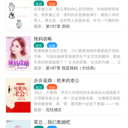
现言
完结
在穿越之初，陈立果的内心是拒绝的。但他很快就发
现，他穿越之后，遇到的全是颜值满分，腹肌八块的
男人。重点是，这些男人还喜欢他。作为一个颜控的
立果简直要兴奋的流出眼泪。然而世界显然没有那么
最新：
第157章 房间
多好事。因为在他就要流着口水扑上去的时候，有个
系统冒了出来，告诉他：哥们儿，对不住了，你不能
辣妈攻略
和这些人在一起。陈立果：如果我坚持呢？系统：呵
现言
连载
呵。……陈立果：辣鸡系统！毁我青春！乱我性向！
普通家庭主妇王念慈，小心翼翼地维持着婆媳关系的
注：攻都是一个人，此文是为了满足作者某种不可言
平衡。 可就在她承受着痛苦生下女宝宝的瞬间，婆媳
说的执念……所以我们的目标是星辰和大海（。
关系却彻底破裂了！ 丈夫的背叛、生活的为难 ..... 王
念慈看着嗷嗷待哺的宝宝：这才是开始！
最新：
第187章 我是辣妈（大结局）
步步逼婚：抢来的老公
现言
完结
“战少，不娶我，明天八卦报纸的头条就会出现战家大
少强暴良家少女，你一定会身败名裂。”左胸第五根肋
骨轻微骨裂，肩、臂、腿等数十处皮下青紫——一纸
验伤单，唐乐乐成功拆散京城最令人艳羡的情侣档，
最新：
完结感言
逼婚仰慕十年的男神，上位战家少夫人。所有人都在
翘首等着战大少将这个不择手段的女人踢出这场婚
霍总，我们离婚吧
姻，直到两年后，唐乐乐和最火天王巨星以半裸照香