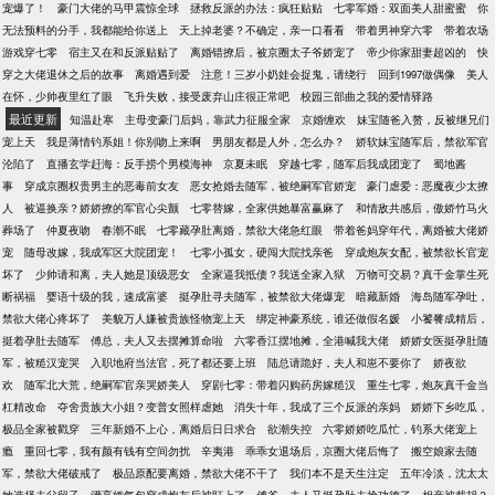
宠爆了！
豪门大佬的马甲震惊全球
拯救反派的办法：疯狂贴贴
七零军婚：双面美人甜蜜蜜
你
无法预料的分手，我都能给你送上
天上掉老婆？不确定，亲一口看看
带着男神穿六零
带着农场
游戏穿七零
宿主又在和反派贴贴了
离婚错撩后，被京圈太子爷娇宠了
帝少你家甜妻超凶的
快
穿之大佬退休之后的故事
离婚遇到爱
注意！三岁小奶娃会捉鬼，请绕行
回到1997做偶像
美人
在怀，少帅夜里红了眼
飞升失败，接受废弃山庄很正常吧
校园三部曲之我的爱情驿路
最近更新
知温赴寒
主母变豪门后妈，靠武力征服全家
京婚缠欢
妹宝随爸入赘，反被继兄们
宠上天
我是薄情钓系姐！你别吻上来啊
男朋友都是人外，怎么办？
娇软妹宝随军后，禁欲军官
沦陷了
直播玄学赶海：反手捞个男模海神
京夏未眠
穿越七零，随军后我成团宠了
蜀地酱
事
穿成京圈权贵男主的恶毒前女友
恶女抢婚去随军，被绝嗣军官娇宠
豪门虐爱：恶魔夜少太撩
人
被逼换亲？娇娇撩的军官心尖颤
七零替嫁，全家供她暴富赢麻了
和情敌共感后，傲娇竹马火
葬场了
仲夏夜吻
春潮不眠
七零藏孕肚离婚，禁欲大佬急红眼
带着爸妈穿年代，离婚被大佬娇
宠
随母改嫁，我成军区大院团宠！
七零小孤女，硬闯大院找亲爸
穿成炮灰女配，被禁欲长官宠
坏了
少帅请和离，夫人她是顶级恶女
全家逼我抵债？我送全家入狱
万物可交易？真千金掌生死
断祸福
婴语十级的我，速成富婆
挺孕肚寻夫随军，被禁欲大佬爆宠
暗藏新婚
海岛随军孕吐，
禁欲大佬心疼坏了
美貌万人嫌被贵族怪物宠上天
绑定神豪系统，谁还做假名媛
小饕餮成精后，
挺着孕肚去随军
傅总，夫人又去摆摊算命啦
六零香江摆地摊，全港喊我大佬
娇娇女医挺孕肚随
军，被糙汉宠哭
入职地府当法官，死了都还要上班
陆总请跪好，夫人和崽不要你了
娇夜欲
欢
随军北大荒，绝嗣军官亲哭娇美人
穿剧七零：带着闪购药房嫁糙汉
重生七零，炮灰真千金当
杠精改命
夺舍贵族大小姐？变普女照样虐她
消失十年，我成了三个反派的亲妈
娇娇下乡吃瓜，
极品全家被戳穿
三年新婚不上心，离婚后日日求合
欲潮失控
六零娇娇吃瓜忙，钓系大佬宠上
瘾
重回七零，我有颜有钱有空间勿扰
辛夷港
乖乖女退场后，京圈大佬后悔了
搬空娘家去随
军，禁欲大佬破戒了
极品原配要离婚，禁欲大佬不干了
我们本不是天生注定
五年冷淡，沈太太