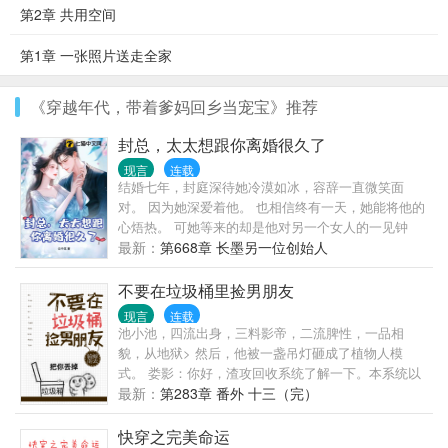
第2章 共用空间
第1章 一张照片送走全家
《穿越年代，带着爹妈回乡当宠宝》推荐
封总，太太想跟你离婚很久了
现言
连载
结婚七年，封庭深待她冷漠如冰，容辞一直微笑面
对。 因为她深爱着他。 也相信终有一天，她能将他的
心焐热。 可她等来的却是他对另一个女人的一见钟
情，呵护备至。 她依旧苦苦坚守他们的婚姻。 直到她
最新：
第668章 长墨另一位创始人
生日当天，千里迢迢飞国外找他和女儿，他却带着女
儿去陪那个女人，丢她一个人独守空房。 她终于彻底
不要在垃圾桶里捡男朋友
死心。 看着亲手带大的女儿要别的女人做她妈妈，容
现言
连载
辞也不再心疼。 拟好离婚协议，放弃抚养权，她潇洒
池小池，四流出身，三料影帝，二流脾性，一品相
离去，从此对他们父女不闻不问，坐等离婚证办下
貌，从地狱> 然后，他被一盏吊灯砸成了植物人模
来。 放弃家庭，回归事业，昔日被所有人看不起的她
式。 娄影：你好，渣攻回收系统了解一下。本系统以
轻易挣得过千亿的身家。 然而她左等右等，离婚证没
渣攻的悔意值为计量单位，每积
最新：
第283章 番外 十三（完）
办下来不说，昔日不愿回家的男人回家次数却越来越
频繁，对她也越粘越紧。 得知她要离婚，向来矜贵冷
快穿之完美命运
漠的男人将她堵在墙角：“离婚？不可能的事。”