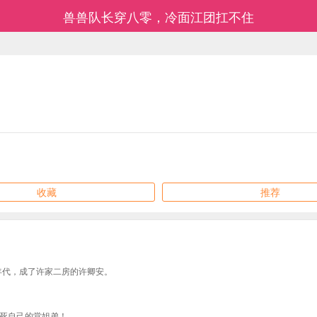
兽兽队长穿八零，冷面江团扛不住
收藏
推荐
年代，成了许家二房的许卿安。
死自己的堂姐弟！