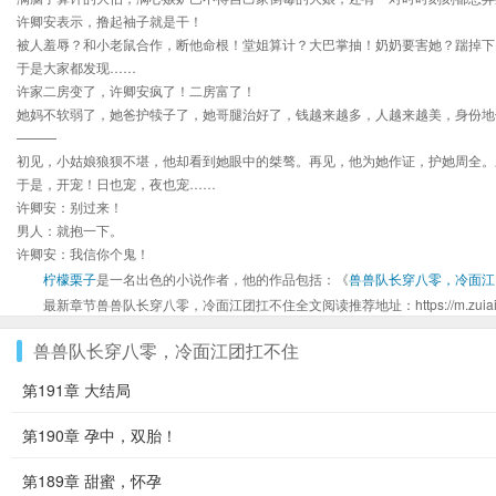
许卿安表示，撸起袖子就是干！
被人羞辱？和小老鼠合作，断他命根！堂姐算计？大巴掌抽！奶奶要害她？踹掉下
于是大家都发现……
许家二房变了，许卿安疯了！二房富了！
她妈不软弱了，她爸护犊子了，她哥腿治好了，钱越来越多，人越来越美，身份地
———
初见，小姑娘狼狈不堪，他却看到她眼中的桀骜。再见，他为她作证，护她周全。
于是，开宠！日也宠，夜也宠……
许卿安：别过来！
男人：就抱一下。
许卿安：我信你个鬼！
柠檬栗子
是一名出色的小说作者，他的作品包括：《
兽兽队长穿八零，冷面江
最新章节兽兽队长穿八零，冷面江团扛不住全文阅读推荐地址：https://m.zuiaixs.net
兽兽队长穿八零，冷面江团扛不住
第191章 大结局
第190章 孕中，双胎！
第189章 甜蜜，怀孕