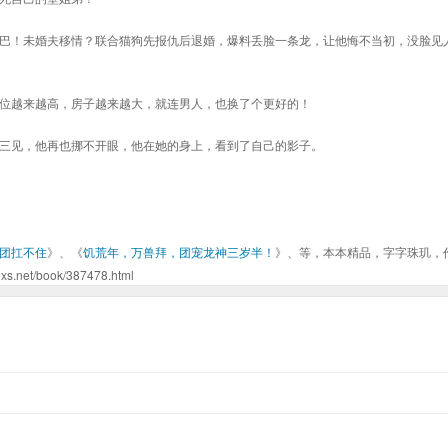
巴！未婚夫移情？联合猫狗先报仇后退婚，爆料丢脸一条龙，让他悔不当初，没脸见
位越来越高，房子越来越大，就连男人，也换了个更好的！
三见，他再也挪不开眼，他在她的身上，看到了自己的影子。
团扛不住
》、《
饥荒年，万兽拜，团宠龙神三岁半！
》、等，本本精品，字字珠玑，
/book/387478.html