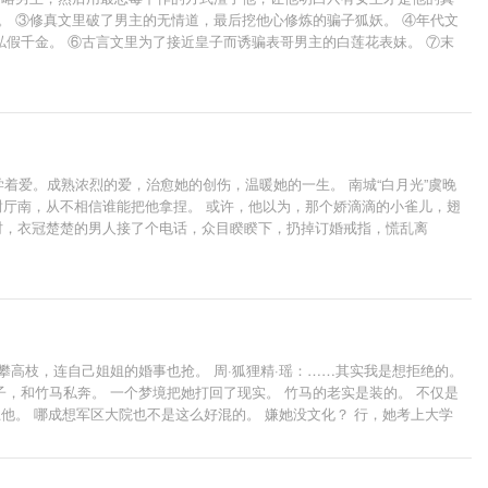
。 ③修真文里破了男主的无情道，最后挖他心修炼的骗子狐妖。 ④年代文
假千金。 ⑥古言文里为了接近皇子而诱骗表哥男主的白莲花表妹。 ⑦末
 …… 苏妤兢兢业业完成任务，可是谁能告诉她，为什么男主全都黑化
哇的一声哭出来！
学着爱。成熟浓烈的爱，治愈她的创伤，温暖她的一生。 南城“白月光”虞晚
的谢厅南，从不相信谁能把他拿捏。 或许，他以为，那个娇滴滴的小雀儿，翅
行时，衣冠楚楚的男人接了个电话，众目睽睽下，扔掉订婚戒指，慌乱离
，虔诚焚香。 像极了失踪已久的谢厅南。 他说：“小夫人闹情绪呢。我会拜
门千金
高枝，连自己姐姐的婚事也抢。 周·狐狸精·瑶：……其实我是想拒绝的。
，和竹马私奔。 一个梦境把她打回了现实。 竹马的老实是装的。 不仅是
他。 哪成想军区大院也不是这么好混的。 嫌她没文化？ 行，她考上大学
实没办法解释，毕竟，蒋召晚上不冷脸的时候，他们也看不到。