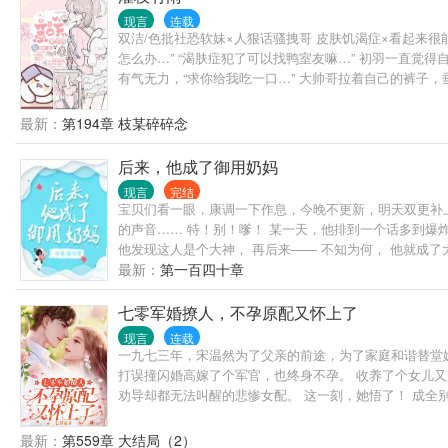
现言
连载
双洁/色批社恐软妹×人狠话骚拽哥 皮肤饥渴症×看起来很
怎么办…” “渴肤症犯了可以找鸭室友嘛…” 初羽一直
有气无力，“求你给我吃一口…” 大帅哥拉着自己的裤子，
最新：
第194章 枝某碎碎念
后来，他成了御用奶妈
现言
完结
宝贝们看一眼，康调一下作息，今晚不更新，明天双更补上
的声音…… 特！别！嗲！ 某一天，他排到一个话多到爆炸的
他发现这人是个大神， 再后来—— 不知为何， 他就成
的貌美如花没脸没皮骚浪贱，最大优点：抗揍。 游戏内容
最新：
第一百四十章
慎……入。 有点甜有点苏有点爽 已完结文：《后来，他
衰弱，各类宠物基因突起，不仅化身为智商最高体能最强的
七零军婚撩人，不孕原配又怀上了
身而出。 “我养。” 康墨尚感动不已，又有第二道第三道
现言
连载
六只。 #一觉醒来我的猫成了娱乐大佬|当红影帝|金融巨
一九七三年，宋温然为了父亲的前途，为了家庭和谐替堂
多年的zz奴才终于醒了##混账，不撸我你不是人# 有点
打误撞闪婚高嫁了个军官，也终身不孕。 收养了个女儿又
劝导却都无法叫醒的悲惨女配。 这一刻，她悟了！ 成全
她励志端上铁饭碗在城里开展新生活时，因她不孕承受巨大压
最新：
第559章 大结局（2）