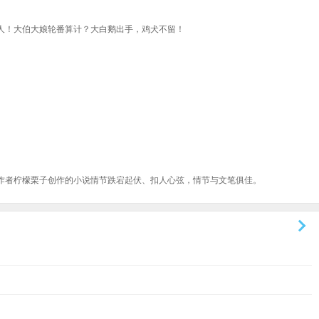
人！大伯大娘轮番算计？大白鹅出手，鸡犬不留！
作者柠檬栗子创作的小说情节跌宕起伏、扣人心弦，情节与文笔俱佳。