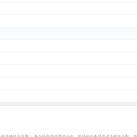
 当然是继续干坏事！ 身为快穿局优秀毕业生，苏妤的任务就是成为炮灰女配，