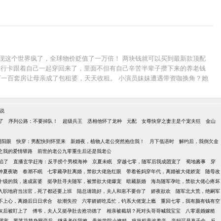
发现这个世界疯了，全球物价贬值了一万倍！ 两块钱就可以买到最新款顶配
银行卡跟着自己一起穿回来了，里面不但有自己辛苦半辈子攒下来的养老钱
下一百套房让母亲成了包租婆，天天收租。 小演员妹妹遭遇带资咖换角？她
下整个团队，只为弟弟圆梦，登上世界舞台！ 酒店老板、当红小生、电竞主
帅哥要跟她谈恋爱。 沈慈：恋爱？狗都不谈！
说
了
序列公路：不要掉队！
超级兵王
丞相他怀了龙种
元配
女尊快穿之妻主是个宠夫狂
金山
阴阳眼
快穿：男配快到怀里来
新婚夜，植物人老公突然抱住我！
月下低语时
解约后，我倒欠金
之我的爱情驿路
前世的老公九零重生后还是我老公
陷了
直播玄学赶海：反手捞个男模海神
京夏未眠
穿越七零，随军后我成团宠了
蜀地酱事
穿
仲夏夜吻
春潮不眠
七零藏孕肚离婚，禁欲大佬急红眼
带着爸妈穿年代，离婚被大佬娇宠
随母改
十级的我，速成富婆
挺孕肚寻夫随军，被禁欲大佬爆宠
暗藏新婚
海岛随军孕吐，禁欲大佬心疼坏
入职地府当法官，死了都还要上班
陆总请跪好，夫人和崽不要你了
娇夜欲欢
随军北大荒，绝嗣军
不上心，离婚后日日求合
欲潮失控
六零娇娇吃瓜忙，钓系大佬宠上瘾
重回七零，我有颜有钱有空
灰后被盯上了
傅爷，夫人又挺孕肚去抢功德了
相亲被截胡？死对头哥哥喊我宝宝
八零退婚嫁糙
团宠
黑莲花替身网恋后，继承者任我撩
贵族学院小撩精，疯批权贵追着亲
亲妈可是真千金，反