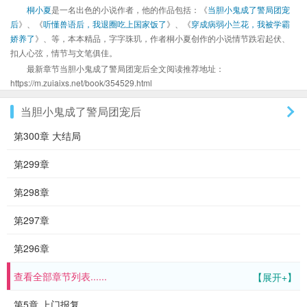
桐小夏
是一名出色的小说作者，他的作品包括：《
当胆小鬼成了警局团宠
后
》、《
听懂兽语后，我退圈吃上国家饭了
》、《
穿成病弱小兰花，我被学霸
娇养了
》、等，本本精品，字字珠玑，作者桐小夏创作的小说情节跌宕起伏、
扣人心弦，情节与文笔俱佳。
最新章节当胆小鬼成了警局团宠后全文阅读推荐地址：
https://m.zuiaixs.net/book/354529.html
当胆小鬼成了警局团宠后
第300章 大结局
第299章
第298章
第297章
第296章
查看全部章节列表......
【展开+】
第5章 上门报复