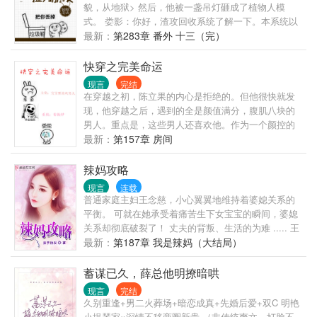
离去，从此对他们父女不闻不问，坐等离婚证办下
貌，从地狱> 然后，他被一盏吊灯砸成了植物人模
来。 放弃家庭，回归事业，昔日被所有人看不起的她
式。 娄影：你好，渣攻回收系统了解一下。本系统以
轻易挣得过千亿的身家。 然而她左等右等，离婚证没
渣攻的悔意值为计量单位，每积
最新：
第283章 番外 十三（完）
办下来不说，昔日不愿回家的男人回家次数却越来越
频繁，对她也越粘越紧。 得知她要离婚，向来矜贵冷
快穿之完美命运
漠的男人将她堵在墙角：“离婚？不可能的事。”
现言
完结
在穿越之初，陈立果的内心是拒绝的。但他很快就发
现，他穿越之后，遇到的全是颜值满分，腹肌八块的
男人。重点是，这些男人还喜欢他。作为一个颜控的
立果简直要兴奋的流出眼泪。然而世界显然没有那么
最新：
第157章 房间
多好事。因为在他就要流着口水扑上去的时候，有个
系统冒了出来，告诉他：哥们儿，对不住了，你不能
辣妈攻略
和这些人在一起。陈立果：如果我坚持呢？系统：呵
现言
连载
呵。……陈立果：辣鸡系统！毁我青春！乱我性向！
普通家庭主妇王念慈，小心翼翼地维持着婆媳关系的
注：攻都是一个人，此文是为了满足作者某种不可言
平衡。 可就在她承受着痛苦生下女宝宝的瞬间，婆媳
说的执念……所以我们的目标是星辰和大海（。
关系却彻底破裂了！ 丈夫的背叛、生活的为难 ..... 王
念慈看着嗷嗷待哺的宝宝：这才是开始！
最新：
第187章 我是辣妈（大结局）
蓄谋已久，薛总他明撩暗哄
现言
完结
久别重逢+男二火葬场+暗恋成真+先婚后爱+双C 明艳
小提琴家×深情不移商圈新贵 （非传统爽文，打脸不