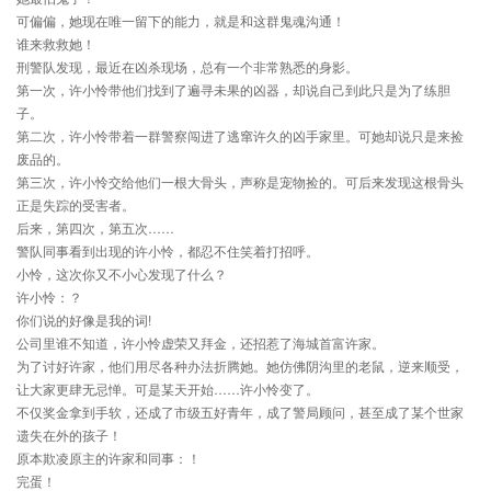
可偏偏，她现在唯一留下的能力，就是和这群鬼魂沟通！
谁来救救她！
刑警队发现，最近在凶杀现场，总有一个非常熟悉的身影。
第一次，许小怜带他们找到了遍寻未果的凶器，却说自己到此只是为了练胆
子。
第二次，许小怜带着一群警察闯进了逃窜许久的凶手家里。可她却说只是来捡
废品的。
第三次，许小怜交给他们一根大骨头，声称是宠物捡的。可后来发现这根骨头
正是失踪的受害者。
后来，第四次，第五次……
警队同事看到出现的许小怜，都忍不住笑着打招呼。
小怜，这次你又不小心发现了什么？
许小怜：？
你们说的好像是我的词!
公司里谁不知道，许小怜虚荣又拜金，还招惹了海城首富许家。
为了讨好许家，他们用尽各种办法折腾她。她仿佛阴沟里的老鼠，逆来顺受，
让大家更肆无忌惮。可是某天开始……许小怜变了。
不仅奖金拿到手软，还成了市级五好青年，成了警局顾问，甚至成了某个世家
遗失在外的孩子！
原本欺凌原主的许家和同事：！
完蛋！