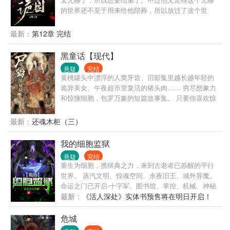
的世界还不至于用来给他陪葬，所以放过了这个世
界。 只是死没死成不说，还被迫加入游戏。 无解？无
解！ 好像生活也没有那么无趣了。 无cp
最新：
第12章 完结
黑童话【现代】
悬疑
完结
黄桃罐头中漂浮的人类牙齿、旧影集里越长越年轻的
诡异美女、午夜超市里复活的猪头肉…… 穷尽想象力
和惊悚细胞，包罗万象的短篇故事集。 只要你喜欢惊
悚和反套路的故事，那么这一百几十个故事就不会让
你失望。
最新：
还魂木柜（三）
我的细胞监狱
悬疑
完结
重生为细胞，携狱典之力，来到古老者已苏醒的平行
世界。 蒸汽文明、惊魂空间、永夜旧王、城外异魔。
命运之门已开启-十字军、图书馆、掌控、机械、神秘
学将作为人类发展的全新成长体系。 人类的赞歌是勇
最新：
《活人深处》实体书预售将在明日开启！
气的赞歌！勇往直前的骑士团，驰骋在古老王者统治
的世界下，夺回属于人类的自由。 Ps:普通一群
危城
437125775（少许位置） 普通二群1020207022（已