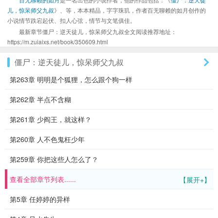
儿，惊呆师父九叔
》、等，本本精品，字字珠玑，作者百无聊赖的如月创作的
小说情节跌宕起伏、扣人心弦，情节与文笔俱佳。
最新章节僵尸：逆天徒儿，惊呆师父九叔全文阅读推荐地址：
https://m.zuiaixs.net/book/350609.html
僵尸：逆天徒儿，惊呆师父九叔
第263章 明明是个狐狸，怎么跟个狗一样
第262章 半点不含糊
第261章 少阎王，就这样？
第260章 人不色鬼枉少年
第259章 你把这些人怎么了？
查看全部章节列表......
【展开+】
第5章 任婷婷的异样