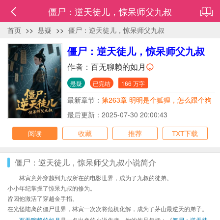
僵尸：逆天徒儿，惊呆师父九叔
首页
>>
悬疑
>>
僵尸：逆天徒儿，惊呆师父九叔
僵尸：逆天徒儿，惊呆师父九叔
作者：
百无聊赖的如月
悬疑
已完结
166 万字
最新章节：
第263章 明明是个狐狸，怎么跟个狗
一样
最后更新：2025-07-30 20:00:43
阅读
收藏
推荐
TXT下载
僵尸：逆天徒儿，惊呆师父九叔小说简介
林寅意外穿越到九叔所在的电影世界，成为了九叔的徒弟。
小小年纪掌握了惊呆九叔的修为。
皆因他激活了穿越金手指。
在光怪陆离的僵尸世界，林寅一次次将危机化解，成为了茅山最逆天的弟子。
百无聊赖的如月
是一名出色的小说作者，他的作品包括：《
僵尸：逆天徒