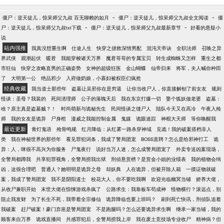
财富之人的墓中会留下什么秘密？
-
-
僵尸：逆天徒儿，惊呆师父九叔 百无聊赖的如月
僵尸：逆天徒儿，惊呆师父九叔全文阅读
僵
-
-
尸：逆天徒儿，惊呆师父九叔txt下载
僵尸：逆天徒儿，惊呆师父九叔最新章节
好看的悬疑小
说
站内强推
我真没想重生啊
仕途人生
快穿之拯救深情男配
混沌天帝诀
全职法师
召唤之异
界武侠
观潮起伏
暖君
我能穿梭诸天万界
魔君哥哥的专属宝贝
转生成蜘蛛又怎样
重生之都
市狂仙
快穿之攻略直男的正确姿势
女神的超级狂医
金山蝴蝶
仙帝归来
将军，夫人喊你种田
了
大明第一公
绝品邪少
入府做奶娘，小寡妇被权臣们疯抢
经典收藏
我当道士那些年
盗墓让吴邪你在是穷逼
让你当收尸人，你直接解刨了前女友
规则
怪谈：圣母？我装的
死间清理师
公子的落魄天后
我在东京打爆一切
娶个狐妖做老婆
盗墓：
啥？原主真是盗墓贼？！
时尚萌新与诡秘先生
民间怪谈之缝尸人
陆队今天又在高冷
午夜入殓
师
我的女友是诡异
尸身棺
漫威之我能控制金属
鬼媒
诡眼迷踪
神棍大天师
等你唤醒我
最近更新
青灯鬼语
殓骨鸣规
红月降临：从红雾一路杀穿神域
见诡！我的破案搭档非人
类
我在神秘世界的那些年
看见罪犯词条，我成了警局团宠
BOSS直聘？怎么是给邪神打工
诡
异：人，咪很不高兴为你服务
尸鬼夜行
说好当万人迷，怎么成警局团宠了
外卖专送凶案现场，
全警局都蹲我
共享犯罪视角，全警局捞我出狱
刑侦悬赏榜？是赏金小姐的业绩表
我的植物会缉
凶，这很合理吧
普通人？她明明是诡异之母
却妖典
人在诡异，但被开除人籍
一摸证物就破
案，我成了警局团宠
我不是阴阳道士
校花大人，你不要吃我啊
欢迎光临幽冥当铺
娇养大佬，
从收尸兼职开始
末世大佬在惊悚游戏杀疯了
公路求生：我靠板车苟成神
怪物横行？滚远点，别
阻止我发财
为了长生不死，我带着全宗修仙
诡异降临也要上班吗？
刷到死亡快讯，刑侦队追着
我破案
赶尸破案！豪门弃崽是警局团宠
不是跑腿吗？怎么还要诡异求生啊
继承一家当铺，我的
顾客来自万界
诡戏直播间
共感罪犯后，全警局捞我上岸
我在废土竞技场专业收尸
精神病？但