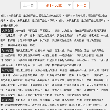
上一页
第1 - 50章
下一页
-
僵约：末日危机后，最强僵尸诞生 爱吃苦瓜焖鸡的云慧
僵约：末日危机后，最强僵尸诞生全文
-
-
-
阅读
僵约：末日危机后，最强僵尸诞生txt下载
僵约：末日危机后，最强僵尸诞生最新章节
好看的悬疑小说
大家在看
第一仙师
序列公路：不要掉队！
破云
九龙拉棺
我在娱乐圈当风水顾问的那些
年
熟睡之后
十日终焉
诡舍
我的治愈系游戏
我当道士那些年
永不解密
深夜书屋
一笔虚
妄录
折探花
欢迎来到我的地狱
收尸档案
只想跟贺先生恋爱
规则怪谈：我比诡异还变
态！
我能穿梭诸天万界
暗夜
站内强推
我真没想重生啊
仙府奇缘
破云
仕途人生
武侠：邪恶圣人系统
古代日常生
活
挑肥拣瘦
我真没想当训练家啊
长得这么好看，你还想退婚？
不良之年少轻狂
绝世唐
门
婆媳对决
不要在垃圾桶里捡男朋友
我们反派才不想当踏脚石
中世纪枭雄
三体
千亿大佬
的婚后人生
全能主角导师
第一仙师
快穿：狐狸精宿主她又在引诱大佬
经典收藏
我当道士那些年
从茅山德开始闯港综
四合院：傻柱的别样人生
拜师九叔：我成了
一代天师
盗墓让吴邪你在是穷逼
诡怪：我穿越成了纸扎匠
盗墓：开局选择方士
惊悚游戏：女
诡怎么都是我前女友
序列公路：不要掉队！
明星大冒险，这剧情我熟啊！
盗墓：麒麟血脉，开
局被小哥宠坏
人在盗墓：开局获得黑金古刀
盗墓军阀：打造最强盗墓天团
诸天从挖傻柱根基开
始
人在盗墓：刮地三尺给粽子搞麻了
盗墓，张海杏亲口喂我服下尸鳖丹
让你当收尸人，你直接
解刨了前女友
盗墓：开局融合蚂蚁获万斤巨力
十日终焉
斗破之我能穿越武动
最近更新
青灯鬼语
殓骨鸣规
红月降临：从红雾一路杀穿神域
见诡！我的破案搭档非人
类
我在神秘世界的那些年
看见罪犯词条，我成了警局团宠
BOSS直聘？怎么是给邪神打工
诡
异：人，咪很不高兴为你服务
尸鬼夜行
说好当万人迷，怎么成警局团宠了
外卖专送凶案现场，