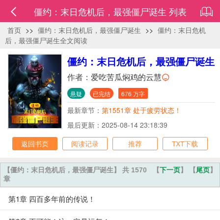
僵约：末日危机后，最强僵尸诞生 列表
首页
>>
僵约：末日危机后，最强僵尸诞生
>>
僵约：末日危机
后，最强僵尸诞生全文阅读
僵约：末日危机后，最强僵尸诞生
作者：
爱吃苦瓜焖鸡的云慧
悬疑
已完结
676 万字
最新章节：
第1551章 处于疲劳状态！
最后更新：2025-08-14 23:18:39
返回书页
阅读记录
推荐
TXT下载
【僵约：末日危机后，最强僵尸诞生】 共 1570
【
下一页
】 【
尾页
】
章
第1章 四百多年前的传说！