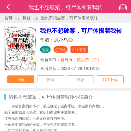
我也不想破案，可尸体围着我转
首页
>>
悬疑
>>
我也不想破案，可尸体围着我转
我也不想破案，可尸体围着我转
作者：
疯小鸟
悬疑
已完结
211 万字
最新章节：
番外五：情人节（二）
最后更新：2026-07-28 19:19:12
阅读
收藏
推荐
TXT下载
我也不想破案，可尸体围着我转小说简介
穿成警察的苏小小，被迫绑定了破案系统，靠破案养家糊口。
疯子在影城逢人就砍，女孩归家途中惨遭割喉。
浮在水面的线索，只是迷惑警方的手段。
当执念变成罪恶的根源，当受害者变成加害者。
人性究竟有多恶，真相被层层包裹。