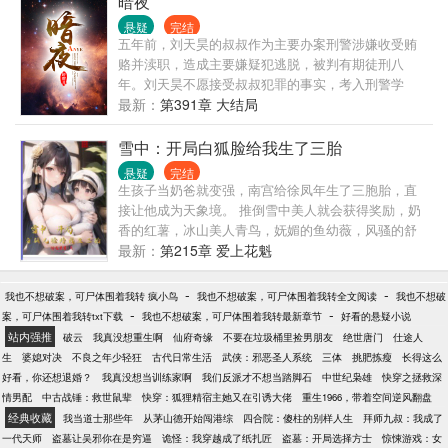
暗夜
老者将一个布包交给牢头，轻声道：此可以活人......
悬疑
完结
五年前，刘天昊的叔叔作为主要办案刑警涉嫌收受贿
赂并渎职，造成主要嫌疑犯逃脱，被判有期徒刑八
年。刘天昊不愿接受叔叔犯罪的事实，考入刑警学
院，欲调查五号案件为叔叔洗清冤屈，毕业后毅然回
最新：
第391章 大结局
到老家省城刑警大队任职，跟随老刑警队长韩忠义学
习破案技巧，利用所学首战告捷，连环虐杀案三天告
雪中：开局白狐脸给我生了三胎
破，被媒体誉为现代福尔摩斯。韩忠义调离后，奉命
悬疑
完结
成立刑侦五队，专门负责超级疑难案件。在探案过程
生孩子当奶爸就变强，南宫给徐凤年生了三胞胎，直
中，他认识到在一桩桩离奇案件的背后并非高明的作
接让他成为天象境。 推倒雪中美人就会获得奖励，奶
案手法，而是隐藏在内心深处难以揣摩的人性以及令
香的红薯，冰山美人青鸟，妩媚的鱼幼薇，风骚的舒
人唏嘘的真相。当他历尽艰险终于触及到五号案件真
羞，可爱天真的王初冬，书中美人一网打尽，全都成
最新：
第215章 爱上花魁
相时，发现越是接近真相，他的处境就越危险……不
为徐凤年的红颜知己，成为他攀登天下第一的助力。
到最后没有真相！
这一世，徐凤年一定不会让老黄死在武帝城，他会将
-
-
我也不想破案，可尸体围着我转 疯小鸟
我也不想破案，可尸体围着我转全文阅读
我也不想破
王仙芝击败，拿回黄庐。 也不会让徐骁病死，徐凤年
-
-
案，可尸体围着我转txt下载
我也不想破案，可尸体围着我转最新章节
好看的悬疑小说
杀神龙抢来龙元，为徐骁续命。 孤身一人杀入离阳皇
站内强推
破云
我真没想重生啊
仙府奇缘
不要在垃圾桶里捡男朋友
绝世唐门
仕途人
宫，血溅龙椅，诛灭皇室九族，为亲娘复仇！ 天人下
生
婆媳对决
不良之年少轻狂
古代日常生活
武侠：邪恶圣人系统
三体
挑肥拣瘦
长得这么
凡，徐凤年一人一剑，杀到天上仙人不敢来此人间！
好看，你还想退婚？
我真没想当训练家啊
我们反派才不想当踏脚石
中世纪枭雄
快穿之拯救深
情男配
中古战锤：救世鼠辈
快穿：狐狸精宿主她又在引诱大佬
重生1966，带着空间逆风翻盘
经典收藏
我当道士那些年
从茅山德开始闯港综
四合院：傻柱的别样人生
拜师九叔：我成了
一代天师
盗墓让吴邪你在是穷逼
诡怪：我穿越成了纸扎匠
盗墓：开局选择方士
惊悚游戏：女