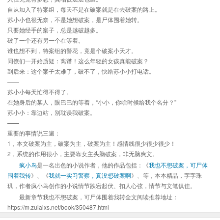
自从加入了特案组，每天不是在破案就是在去破案的路上。
苏小小也很无奈，不是她想破案，是尸体围着她转。
只要她经手的案子，总是越破越多。
破了一个还有另一个在等着。
谁也想不到，特案组的警花，竟是个破案小天才。
同僚们一开始质疑：离谱！这么年轻的女孩真能破案？
到后来：这个案子太难了，破不了，快给苏小小打电话。
——
苏小小每天忙得不得了。
在她身后的某人，眼巴巴的等着，“小小，你啥时候给我个名分？”
苏小小：靠边站，别耽误我破案。
——
重要的事情说三遍：
1，本文破案为主，破案为主，破案为主！感情线很少很少很少！
2，系统的作用很小，主要靠女主头脑破案，非无脑爽文。
疯小鸟
是一名出色的小说作者，他的作品包括：《
我也不想破案，可尸体
围着我转
》、《
我就一实习警察，真没想破案啊
》、等，本本精品，字字珠
玑，作者疯小鸟创作的小说情节跌宕起伏、扣人心弦，情节与文笔俱佳。
最新章节我也不想破案，可尸体围着我转全文阅读推荐地址：
https://m.zuiaixs.net/book/350487.html