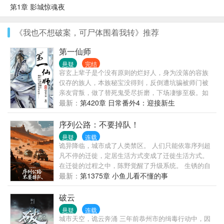
第1章 影城惊魂夜
《我也不想破案，可尸体围着我转》推荐
第一仙师
悬疑
完结
容玄上辈子是个没有原则的烂好人，身为没落的容族
仅存的族人，本族秘宝没得到，反倒遭坑骗被师门被
亲友背叛，做了替死鬼受尽折磨，下场凄惨至极。如
今重活一次，容玄心性大变冷酷无情，最后……纹布
最新：
第420章 日常番外4：迎接新生
阵，兽宠无敌手握逆天功法，回归仙宗必将扶摇直
上，人人畏惧！简单版：主角重生狂虐一堆渣，顺便
序列公路：不要掉队！
收了上辈子的同好（故友）为徒，并自幼言（（（
悬疑
连载
（教他做人！剧情上：这是个当好人没好报，当坏人
诡异降临，城市成了人类禁区。 人们只能依靠序列超
终成第一仙师的修炼升级励志爽文。感情上：这是
凡不停的迁徙，定居生活方式变成了迁徙生活方式。
个‘冷血坏师父想把好人徒弟教成没良心的坏蛋报复师
在迁徙的过程之中，陈野觉醒了升级系统。 生锈的自
门，却不小心养成了个（只对师父）任劳任怨、任打
行车在他手中蜕变为装甲战车。 破旧帐篷进化成移动
最新：
第1375章 小鱼儿看不懂的事
任骂、死心塌地的腹黑小攻’的故事。冷血·禁欲傲娇受
堡垒。 当别人为半块压缩饼干拼命时，他的房车已装
心眼温柔攻年下，养成，励志…主受，1各位大大注
载着自动净水系统和微型生态农场。 但真正的危机来
破云
意，本周四入v，当日早上十点三更。周二周三照常下
自迷雾深处——那些杀不死的诡异追逐着迁徙车辙。
悬疑
连载
午六点准时更新，不断更哦～本文境界划分：灵者，
诡异无法杀死，除非序列超凡。 超过百种匪夷所思的
城市天空，诡云奔涌 三年前恭州市的缉毒行动中，因
灵师，灵王，灵皇（渡劫），圣者，圣师，圣王，圣