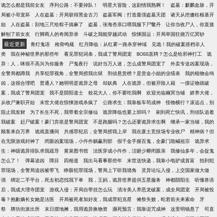
诡怎么都是我前女友
序列公路：不要掉队！
明星大冒险，这剧情我熟啊！
盗墓：麒麟血脉，开
局被小哥宠坏
人在盗墓：开局获得黑金古刀
盗墓军阀：打造最强盗墓天团
诸天从挖傻柱根基开
始
人在盗墓：刮地三尺给粽子搞麻了
盗墓，张海杏亲口喂我服下尸鳖丹
让你当收尸人，你直接
解刨了前女友
行脚商人的奇闻异录
斗破之我能穿越武动
惊悚国运：开局举国狂烧万亿冥钞
最近更新
青灯鬼语
殓骨鸣规
红月降临：从红雾一路杀穿神域
见诡！我的破案搭档非人
类
我在神秘世界的那些年
看见罪犯词条，我成了警局团宠
BOSS直聘？怎么是给邪神打工
诡
异：人，咪很不高兴为你服务
尸鬼夜行
说好当万人迷，怎么成警局团宠了
外卖专送凶案现场，
全警局都蹲我
共享犯罪视角，全警局捞我出狱
刑侦悬赏榜？是赏金小姐的业绩表
我的植物会缉
凶，这很合理吧
普通人？她明明是诡异之母
却妖典
人在诡异，但被开除人籍
一摸证物就破
案，我成了警局团宠
我不是阴阳道士
校花大人，你不要吃我啊
欢迎光临幽冥当铺
娇养大佬，
从收尸兼职开始
末世大佬在惊悚游戏杀疯了
公路求生：我靠板车苟成神
怪物横行？滚远点，别
阻止我发财
为了长生不死，我带着全宗修仙
诡异降临也要上班吗？
刷到死亡快讯，刑侦队追着
我破案
赶尸破案！豪门弃崽是警局团宠
不是跑腿吗？怎么还要诡异求生啊
继承一家当铺，我的
顾客来自万界
诡戏直播间
共感罪犯后，全警局捞我上岸
我在废土竞技场专业收尸
精神病？但
在无限游戏封神了
闭眼凶案现场，小仵作躺赢刑部
假千金手握百鬼，全豪门跪喊祖宗
诡异求
生：神级诡异排队求我疏导
黄泉图书馆
法医穿成小仵作，洁癖少卿闭眼亲
我修仙多年，会捉鬼
怎么了！
弹幕追凶
障目
四相道
我出马看事那些年
末世送快递，我靠小电驴成首富
拍到犯
罪现场，全警局追凶被带飞
睁眼犯罪现场，警局上下听我墙角
灵异论坛入侵，上交国家做大做
强
绑定二手平台，死去初恋找我下单
我，王妈，诡异世界提供五星服务
神都阴阳生
听懂兽语
后，我成大理寺团宠
游戏入侵：开局自带挂怎么玩
清冷美人养恶龙破案，成全局团宠
开局被投
毒？抱歉嫡长女她是法医
开局被死者加好友，我成罪犯克星
傩祭失败，蛇君前夫来索命
牙
祭
牌坊街派出所
末日摆地摊，我用诡异换物资
濒死预言：我靠诅咒成神
这里明镜悬了
司直