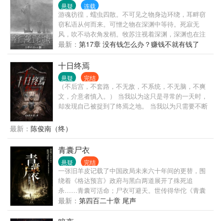
悬疑
连载
游魂彷徨，蠕虫四散。不可见之物身边环绕，耳畔窃
窃私语从何而来。可憎之物在深渊中等待。死寂无
风，吹不动衣角发梢。牧苏注视着深渊，深渊也在注
视着他。直到牧苏脱掉衣服，深渊才不得不尴尬地移
最新：
第17章 没有钱怎么办？赚钱不就有钱了
开视线。
吗！
十日终焉
悬疑
完结
（不后宫，不套路，不无敌，不系统，不无脑，不爽
文，介意者慎入。） 当我以为这只是寻常的一天时，
却发现自己被捉到了终焉之地。 当我以为只需要不断
的参加死亡游戏就可以逃脱时，却发现众人开始觉醒
超自然之力。 当我以为这里是「造神之地」时，一切
最新：
陈俊南（终）
却又奔着湮灭走去。
青囊尸衣
悬疑
完结
一张旧羊皮记载了中国政局未来六十年间的更替，围
绕着《格达预言》政府与黑白两道展开了殊死追
杀……青囊可活命；尸衣可避天。世传得华佗《青囊
经》可救人活命，得刘伯温《尸衣经》可辟邪避
最新：
第四百二十章 尾声
天……建安十三年（公元208年），夜，倾盆大雨，许
昌城北死牢。飘忽不定的油灯光下，一个清癯白须的