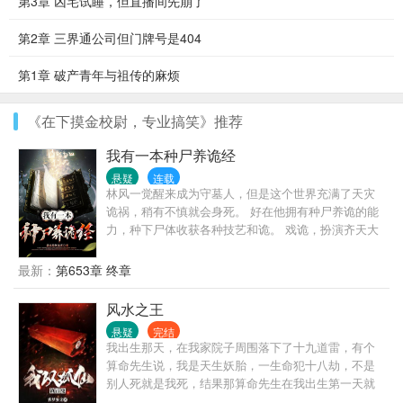
第3章 凶宅试睡，但直播间先崩了
第2章 三界通公司但门牌号是404
第1章 破产青年与祖传的麻烦
《在下摸金校尉，专业搞笑》推荐
我有一本种尸养诡经
悬疑
连载
林风一觉醒来成为守墓人，但是这个世界充满了天灾
诡祸，稍有不慎就会身死。 好在他拥有种尸养诡的能
力，种下尸体收获各种技艺和诡。 戏诡，扮演齐天大
圣，演化七十二变，踏破尘世风云。 绣诡，缝补世间
万物，织出乱世悲歌，制作各类诡异道具。 傀儡诡，
最新：
第653章 终章
演化分身，塑造傀儡，操控众生。 操控百诡，举世无
敌。
风水之王
悬疑
完结
我出生那天，在我家院子周围落下了十九道雷，有个
算命先生说，我是天生妖胎，一生命犯十八劫，不是
别人死就是我死，结果那算命先生在我出生第一天就
应了我的劫，抱着我刚出了村口就突然暴毙！