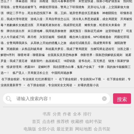
怎么了！
弹幕追凶
障目
四相道
我出马看事那些年
末世送快递，我靠小电驴成首富
拍到犯
罪现场，全警局追凶被带飞
睁眼犯罪现场，警局上下听我墙角
灵异论坛入侵，上交国家做大做
强
绑定二手平台，死去初恋找我下单
我，王妈，诡异世界提供五星服务
神都阴阳生
听懂兽语
后，我成大理寺团宠
游戏入侵：开局自带挂怎么玩
清冷美人养恶龙破案，成全局团宠
开局被投
毒？抱歉嫡长女她是法医
开局被死者加好友，我成罪犯克星
傩祭失败，蛇君前夫来索命
牙
祭
牌坊街派出所
末日摆地摊，我用诡异换物资
濒死预言：我靠诅咒成神
这里明镜悬了
司直
大人今天破戒了吗
葬月棺
兴安区秘闻
惊眠斋
概念神入侵游戏，NPC艰难逃命
闭眼犯罪现
场，全警局蹲我床头
从高铁上开始的猎魔人之旅
成凶宅试睡员后，我成警局常客
湘阳路警
事
冥婚新娘：从祭品到破局者
和凶案共梦后，我成了警局团宠
当侧写师走进凶宅
法医之眼：
解密H序列
聊斋奇谭：聊斋新编
全国真实灵异恐怖故事
倒影世界：我靠恐惧解锁反规则
诡雾
罗盘：我成了渡厄者
诡影契约：血战诡域王
18层钥匙
道爷在此，百无禁忌
镇煞！陈家护脉
传
怪谈管理局：档案001
逆鳞时序
我在阴曹办白事，鬼客户全疯了
卡牌：我的抽卡能极限三
选一！
炼尸圣人：开局复活长公主
中国民间诡故事
-
-
在下摸金校尉，专业搞笑 红红的番茄汁
在下摸金校尉，专业搞笑txt下载
在下摸金校尉，专
-
-
业搞笑最新章节
在下摸金校尉，专业搞笑全文阅读
好看的悬疑小说
搜索
书库
分类
作者
全本
排行
首页
点击榜
推荐榜
收藏榜
临时书架
电脑版
全部小说
最近更新
网站地图
会员书架