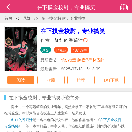
在下摸金校尉，专业搞笑
首页
>>
悬疑
>>
在下摸金校尉，专业搞笑
在下摸金校尉，专业搞笑
作者：
红红的番茄汁
悬疑
已完结
187 万字
最新章节：
第370章 终章?星脉盟约
最后更新：2025-07-13 15:13:09
阅读
收藏
推荐
TXT下载
在下摸金校尉，专业搞笑小说简介
陈土，一个霉运缠身的失业青年，突然继承了一家名为“三界通有限公司”的
祖传企业。本以为能当老板走上人生巅峰，结果发现——
红红的番茄汁
是一名出色的小说作者，他的作品包括：《
在下摸金校尉，
专业搞笑
》、等，本本精品，字字珠玑，作者红红的番茄汁创作的小说情节跌
宕起伏、扣人心弦，情节与文笔俱佳。