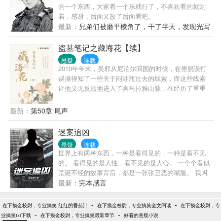
的一个东西，大家看一个乐就行了，不喜欢看的就划
着，感谢，后面又改了后面看吧。
最新：
兄弟们被磨平棱角了，干了半天，发现光写
字数没有用
盗墓笔记之藏海花【续】
悬疑
连载
2010年年末，吴邪从尼泊尔回国的时候，在墨脱误打
误撞得知了一些关于闷油瓶过去的线索，而这些线索
让他义无反顾地进入了喜马拉雅山脉，在经历了重重
险阻之后，一座与云顶天宫青铜门几乎一模一样的青
铜门出现在了他的面前…………
最新：
第50章 尾声
迷案追凶
悬疑
连载
世界上有两种东西，一种是看得见的，一种是看不见
的。 看得见的是人性，看不见的是人心。 一个个看似
荒诞不经的故事背后，都是一张张丑恶的嘴脸。 我叫
秦沐，一名从业七年的刑警，三年前配合地方警方侦
最新：
完本感言
破一起跨国集团走私案，搭档阿云中了一种南洋降头
术，而后神秘失踪。 三年后，一起凶杀案再次出现了
-
-
在下摸金校尉，专业搞笑 红红的番茄汁
在下摸金校尉，专业搞笑全文阅读
在下摸金校尉，专
南洋降头术…… 本小说及人物纯属虚构，请勿对号入
-
-
业搞笑txt下载
在下摸金校尉，专业搞笑最新章节
好看的悬疑小说