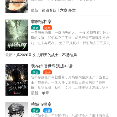
最新：
第四百四十六章 终章
非解密档案
悬疑
完结
一条消失的街，一群消失的人。 一个和我有着共同经
历的女孩，我们幸存了下来，却已经分不清现实与虚
幻，过去与现在。 为了寻找真相，我们加入了五局九
处，知道它的人都称之为“诡域”。
最新：
第2026章 失去明天的战士，不是结局
我在综僵世界活成神话
悬疑
完结
陆丰穿越僵尸叔叔世界，开局成为皇族僵尸！当他击
杀千鹤道长、一休大师，追着四目道长来到了任家
镇，见到九叔、秋生、文才……陆丰这才发现，这里
竟然是综僵世界。红白双煞聚荒林！爱听音乐的伪飞
最新：
单章
尸任天堂！西洋教会，吸血鬼隐匿其中，伺机而动！
姜府腊尸，飞僵凶威如海，隔空吸人鲜血！
荣城市探案
悬疑
连载
此作品不是一个好的作品，只是作者为了生活而创造