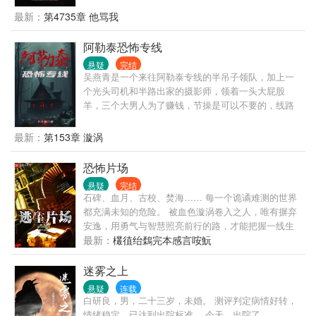
最新：
第4735章 他骂我
阿勒泰恐怖专线
悬疑
完结
吴燕青是一个来往阿勒泰专线的半吊子领队，加上一
个光头司机和半路出家的摄影师，领着一头大屁股
羊，三个大男人为了赚钱，节操是可以不要的，线路
是非常诡异的。 亲爱的旅客朋友们，接下来的景点
有：可可托海深山中的悬尸巨树、矿脉地下的诡异生
最新：
第153章 漩涡
物、哈巴河的无名鬼庙…… 某些人表面上是专业旅行
社，暗地里却干着业余雇佣兵的活儿。 吃瓜群众：“有
恐怖片场
人听说过那家只有三个人的旅行社没？据说去哪儿哪
悬疑
完结
儿死人，人送外号‘阿勒泰恐怖专线’！”
石碑、血月、古校、焚海…… 每一个诡谲难测的世界
都充满未知的危险。 被血色漩涡卷入之人，唯有摒弃
安逸，用勇气与智慧照亮前行的路，才能把握一线生
机。 书友群：341065390 粉丝群（3000粉丝值可
最新：
欉徝绐鶔完本感言咹魭
加）：直接加书友群联系管理员发粉丝值截图即可
迷雾之上
悬疑
连载
白研良，男，二十三岁，未婚。 测评判定病情好转，
情绪稳定，已达到出院标准。 今天，出院了。