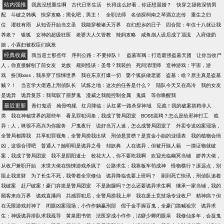
座。 如有雷同，纯属巧合，切勿模仿。
站内强推
我真没想重生啊
古代日常生活
长得这么好看，你还想退婚？
快穿之拯救深情男
配
斗破之韩枫
快穿攻略：黑化吧，男主！
全职法师
名侦探柯南之琴酒立志传
重生之归
位
濯枝有雨
从知否开始当文圣
我能穿梭诸天万界
在幻想乡的日子
四合院：年仅十八就让我
养老？
银狐
女神的超级狂医
老婆大人欠管教
辣妈攻略
咸鱼崩人设后成了顶流
入府做奶
娘，小寡妇被权臣们疯抢
经典收藏
我当道士那些年
序列公路：不要掉队！
盗墓军阀：打造最强盗墓天团
让你当收尸
人，你直接解刨了前女友
龙族
规则怪谈：圣母？我装的
死间清理师
造神游戏：宇宙，游
戏
扮演boss，我杀穿了惊悚世界
我在东京打爆一切
娶个狐妖做老婆
盗墓：啥？原主真是盗墓
贼？！
当玄学大佬遇上刑侦队长
试炼之地：这次的任务是什么？
陆队今天又在高冷
我的女友
是诡异
诡异复苏：我驾驭了噩梦鬼
漫威之我能控制金属
鬼媒
等你唤醒我
最近更新
青灯鬼语
殓骨鸣规
红月降临：从红雾一路杀穿神域
见诡！我的破案搭档非人
类
我在神秘世界的那些年
看见罪犯词条，我成了警局团宠
BOSS直聘？怎么是给邪神打工
诡
异：人，咪很不高兴为你服务
尸鬼夜行
说好当万人迷，怎么成警局团宠了
外卖专送凶案现场，
全警局都蹲我
共享犯罪视角，全警局捞我出狱
刑侦悬赏榜？是赏金小姐的业绩表
我的植物会缉
凶，这很合理吧
普通人？她明明是诡异之母
却妖典
人在诡异，但被开除人籍
一摸证物就破
案，我成了警局团宠
我不是阴阳道士
校花大人，你不要吃我啊
欢迎光临幽冥当铺
娇养大佬，
从收尸兼职开始
末世大佬在惊悚游戏杀疯了
公路求生：我靠板车苟成神
怪物横行？滚远点，别
阻止我发财
为了长生不死，我带着全宗修仙
诡异降临也要上班吗？
刷到死亡快讯，刑侦队追着
我破案
赶尸破案！豪门弃崽是警局团宠
不是跑腿吗？怎么还要诡异求生啊
继承一家当铺，我的
顾客来自万界
诡戏直播间
共感罪犯后，全警局捞我上岸
我在废土竞技场专业收尸
精神病？但
在无限游戏封神了
闭眼凶案现场，小仵作躺赢刑部
假千金手握百鬼，全豪门跪喊祖宗
诡异求
生：神级诡异排队求我疏导
黄泉图书馆
法医穿成小仵作，洁癖少卿闭眼亲
我修仙多年，会捉鬼