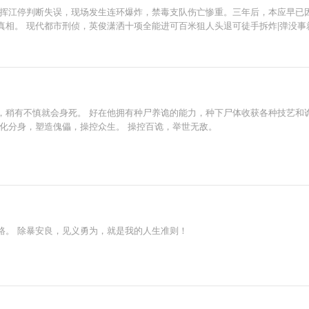
指挥江停判断失误，现场发生连环爆炸，禁毒支队伤亡惨重。三年后，本应早已
真相。 现代都市刑侦，英俊潇洒十项全能进可百米狙人头退可徒手拆炸|弹没
，稍有不慎就会身死。 好在他拥有种尸养诡的能力，种下尸体收获各种技艺和诡
化分身，塑造傀儡，操控众生。 操控百诡，举世无敌。
路。 除暴安良，见义勇为，就是我的人生准则！