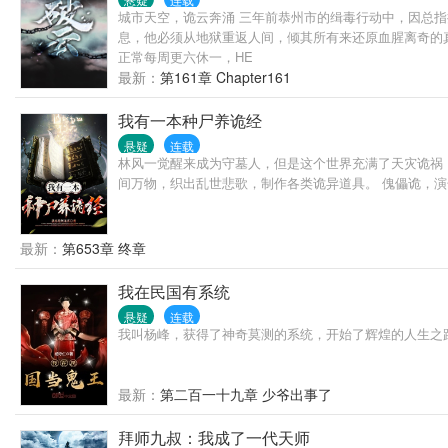
城市天空，诡云奔涌 三年前恭州市的缉毒行动中，因总
息，他必须从地狱重返人间，倾其所有来还原血腥离奇的
正常每周更六休一，HE
最新：
第161章 Chapter161
我有一本种尸养诡经
悬疑
连载
林风一觉醒来成为守墓人，但是这个世界充满了天灾诡祸
间万物，织出乱世悲歌，制作各类诡异道具。 傀儡诡，演
最新：
第653章 终章
我在民国有系统
悬疑
连载
我叫杨峰，获得了神奇莫测的系统，开始了辉煌的人生之
最新：
第二百一十九章 少爷出事了
拜师九叔：我成了一代天师