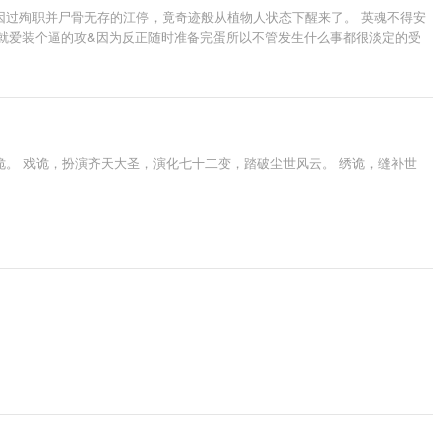
因过殉职并尸骨无存的江停，竟奇迹般从植物人状态下醒来了。 英魂不得安
事就爱装个逼的攻&因为反正随时准备完蛋所以不管发生什么事都很淡定的受
。 戏诡，扮演齐天大圣，演化七十二变，踏破尘世风云。 绣诡，缝补世