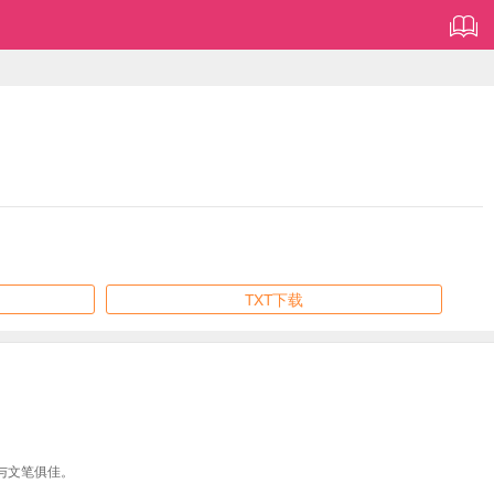
TXT下载
与文笔俱佳。