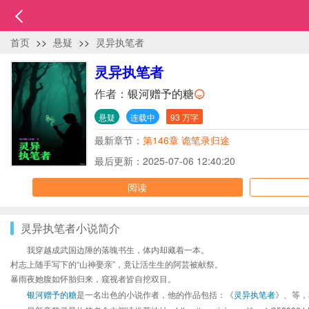
首页
>>
悬疑
>>
灵异执笔者
灵异执笔者
作者：
银河赠予的糖
悬疑
连载中
93 万字
最新章节：
第146章 诡笔录归途
最后更新：2025-07-06 12:40:20
阅读
灵异执笔者小说简介
我穿越成武国边陲的落魄书生，体内却藏着一本。
村志上随手写下的“山神娶亲”，竟让活生生的阿芸被献祭。
暴雨夜她腹如怀胎归来，窥视者皆自挖双目。
银河赠予的糖
是一名出色的小说作者，他的作品包括：《
灵异执笔者
》、等，