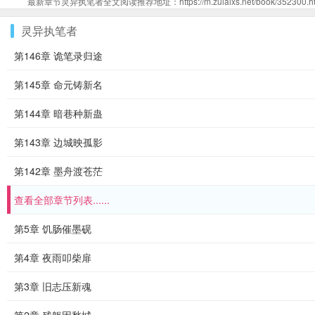
最新章节灵异执笔者全文阅读推荐地址：https://m.zuiaixs.net/book/352300.ht
灵异执笔者
第146章 诡笔录归途
第145章 命元铸新名
第144章 暗巷种新蛊
第143章 边城映孤影
第142章 墨舟渡苍茫
查看全部章节列表......
第5章 饥肠催墨砚
第4章 夜雨叩柴扉
第3章 旧志压新魂