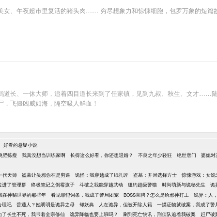
美女、午夜超市里复活的猪头肉…… 穷尽想象力和惊悚细胞，包罗万象的短篇
鹤道长、一休大师，追着四目道长来到了任家镇，见到九叔、秋生、文才……
尸，飞僵凶威如海，隔空吸人鲜血！
-
好看的悬疑小说
挑肥拣瘦
我真没想当训练家啊
长得这么好看，你还想退婚？
不良之年少轻狂
绝世唐门
婆媳对
一代天师
盗墓让吴邪你在是穷逼
诡怪：我穿越成了纸扎匠
盗墓：开局选择方士
惊悚游戏：女诡
拉进了管理群
终极笔记之倒霉孩子
斗破之我能穿越武动
纽约超级警猫
时尚萌新与诡秘先生
诡
我在神秘世界的那些年
看见罪犯词条，我成了警局团宠
BOSS直聘？怎么是给邪神打工
诡异：人
合理吧
普通人？她明明是诡异之母
却妖典
人在诡异，但被开除人籍
一摸证物就破案，我成了警
为了长生不死，我带着全宗修仙
诡异降临也要上班吗？
刷到死亡快讯，刑侦队追着我破案
赶尸破