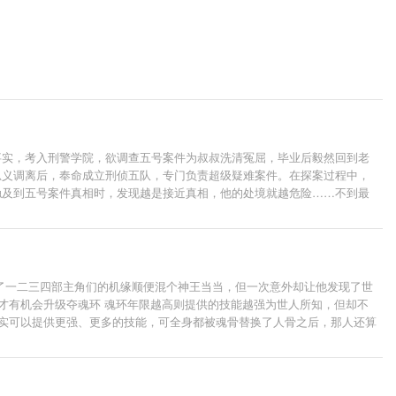
事实，考入刑警学院，欲调查五号案件为叔叔洗清冤屈，毕业后毅然回到老
忠义调离后，奉命成立刑侦五队，专门负责超级疑难案件。在探案过程中，
触及到五号案件真相时，发现越是接近真相，他的处境就越危险……不到最
了一二三四部主角们的机缘顺便混个神王当当，但一次意外却让他发现了世
才有机会升级夺魂环 魂环年限越高则提供的技能越强为世人所知，但却不
确实可以提供更强、更多的技能，可全身都被魂骨替换了人骨之后，那人还算