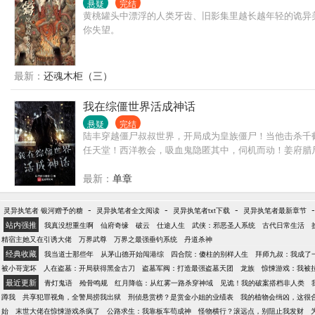
悬疑
完结
黄桃罐头中漂浮的人类牙齿、旧影集里越长越年轻的诡异
你失望。
最新：
还魂木柜（三）
我在综僵世界活成神话
悬疑
完结
陆丰穿越僵尸叔叔世界，开局成为皇族僵尸！当他击杀千
任天堂！西洋教会，吸血鬼隐匿其中，伺机而动！姜府腊
最新：
单章
-
-
-
灵异执笔者 银河赠予的糖
灵异执笔者全文阅读
灵异执笔者txt下载
灵异执笔者最新章节
站内强推
我真没想重生啊
仙府奇缘
破云
仕途人生
武侠：邪恶圣人系统
古代日常生活
精宿主她又在引诱大佬
万界武尊
万界之最强垂钓系统
丹道杀神
经典收藏
我当道士那些年
从茅山德开始闯港综
四合院：傻柱的别样人生
拜师九叔：我成了
被小哥宠坏
人在盗墓：开局获得黑金古刀
盗墓军阀：打造最强盗墓天团
龙族
惊悚游戏：我被
最近更新
青灯鬼语
殓骨鸣规
红月降临：从红雾一路杀穿神域
见诡！我的破案搭档非人类
蹲我
共享犯罪视角，全警局捞我出狱
刑侦悬赏榜？是赏金小姐的业绩表
我的植物会缉凶，这很
始
末世大佬在惊悚游戏杀疯了
公路求生：我靠板车苟成神
怪物横行？滚远点，别阻止我发财