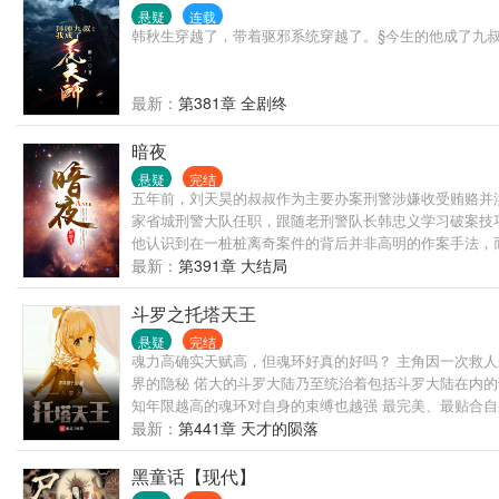
悬疑
连载
韩秋生穿越了，带着驱邪系统穿越了。§今生的他成了九
最新：
第381章 全剧终
暗夜
悬疑
完结
五年前，刘天昊的叔叔作为主要办案刑警涉嫌收受贿赂并
家省城刑警大队任职，跟随老刑警队长韩忠义学习破案技
他认识到在一桩桩离奇案件的背后并非高明的作案手法，
后没有真相！
最新：
第391章 大结局
斗罗之托塔天王
悬疑
完结
魂力高确实天赋高，但魂环好真的好吗？ 主角因一次救
界的隐秘 偌大的斗罗大陆乃至统治着包括斗罗大陆在内
知年限越高的魂环对自身的束缚也越强 最完美、最贴合
得上是人吗？ 那么在知晓了这些隐秘之后，主角又该何去何从？
最新：
第441章 天才的陨落
黑童话【现代】