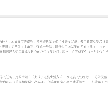
的族人，本族秘宝没得到，反倒遭坑骗被师门被亲友背叛，做了替死鬼受尽折
人畏惧！简单版：主角重生狂虐一堆渣，顺便收了上辈子的同好（故友）为徒，
师父想把好人徒弟教成没良心的坏蛋报复师门，却不小心养成了个（只对师父）任
入v，当日早上十点三更。周二周三照常下午六点准时更新，不断更哦～本文境
有极小几率踏入转轮境，炼神九转成就圣师位。作者的完结文：↓披着作者壳
文愉快，然后专栏求个收藏→→基友好看的文文链接地址↓本文注：①大阵容长
，如果大家喜欢请按爪鼓励下我，感激不尽！④完结前，谢绝转载。鞠躬，喜
停的迁徙，定居生活方式变成了迁徙生活方式。 在迁徙的过程之中，陈野觉醒
着自动净水系统和微型生态农场。 但真正的危机来自迷雾深处——那些杀不死