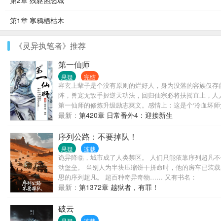
第2章 残躯困愁城
第1章 寒鸦栖枯木
《灵异执笔者》推荐
第一仙师
悬疑
完结
容玄上辈子是个没有原则的烂好人，身为没落的容族仅存
阵，兽宠无敌手握逆天功法，回归仙宗必将扶摇直上，人
第一仙师的修炼升级励志爽文。感情上：这是个‘冷血坏
柔攻年下，养成，励志…主受，1各位大大注意，本周四
最新：
第420章 日常番外4：迎接新生
仙。灵皇巅峰会有天劫，渡劫失败绝大多数身死道消，只
（攻）的辉煌[大雾]一生。有兴趣请戳→→祝大大们看
序列公路：不要掉队！
主感情为辅，目标是不在一起天理不容的篇需要很多关怀
悬疑
连载
诡异降临，城市成了人类禁区。 人们只能依靠序列超凡不
动堡垒。 当别人为半块压缩饼干拼命时，他的房车已装载
思的序列超凡。 超百种奇异奇物…… 又有书名：
最新：
第1372章 越狱者，有罪！
破云
悬疑
连载