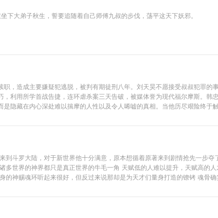
叔坐下大弟子秋生，誓要追随着自己师傅九叔的步伐，荡平这天下妖邪。
渎职，造成主要嫌疑犯逃脱，被判有期徒刑八年。刘天昊不愿接受叔叔犯罪的
巧，利用所学首战告捷，连环虐杀案三天告破，被媒体誉为现代福尔摩斯。韩
而是隐藏在内心深处难以揣摩的人性以及令人唏嘘的真相。当他历尽艰险终于
人来到斗罗大陆，对于新世界他十分满意，原本想循着原著来到剧情抢先一步夺
的诸多世界的神界都只是真正世界的牛毛一角 天赋低的人难以提升，天赋高的人
自身的神赐魂环听起来很好，但反过来说那却是为天才们量身打造的镣铐 魂骨
 加群?621704028我们一起聊