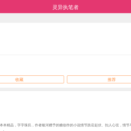
灵异执笔者
收藏
推荐
本本精品，字字珠玑，作者银河赠予的糖创作的小说情节跌宕起伏、扣人心弦，情节