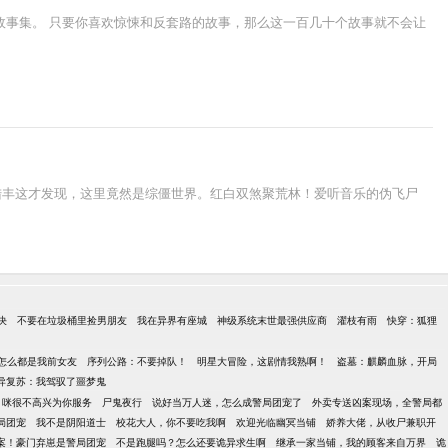
故事集。 只要你喜欢惊悚和反套路的故事，那么这一百几十个故事就不会让
陆丰这才发现，这里竟然是综僵世界。红白双煞聚荒林！爱听音乐的伪飞尸
决
不要在垃圾桶里捡男朋友
我在异界有座城
神级系统末世最强供应商
濯枝有雨
快穿：狐狸
怎么都是我前女友
序列公路：不要掉队！
明星大冒险，这剧情我熟啊！
盗墓：麒麟血脉，开局
异复苏：我驾驭了噩梦鬼
，咪很不高兴为你服务
尸鬼夜行
说好当万人迷，怎么成警局团宠了
外卖专送凶案现场，全警局都
局团宠
我不是阴阳道士
校花大人，你不要吃我啊
欢迎光临幽冥当铺
娇养大佬，从收尸兼职开
案！豪门弃崽是警局团宠
不是跑腿吗？怎么还要诡异求生啊
继承一家当铺，我的顾客来自万界
诡