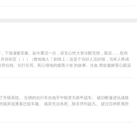
磨，下场凄惨至极。如今重活一次，容玄心性大变冷酷无情，最后……纹布
并自幼言（（（ （教他做人！剧情上：这是个当好人没好报，当坏人终成
劳任怨、任打任骂、死心塌地的腹黑小攻’的故事。冷血·禁欲傲娇受心眼温
界划分：灵者，灵师，灵王，灵皇（渡劫），圣者，圣师，圣王，圣皇，
子的某神穿成文里的贱受主角，步步为营创建地府，覆灭皇朝，收了至尊
篇，升级流，修仙背景玄幻强强，非凡人流修真，爱挖坑却都会填。②剧情为
欢本文想转载的大大手下留情咩。
了升级系统。 生锈的自行车在他手中蜕变为装甲战车。 破旧帐篷进化成移
的诡异追逐着迁徙车辙。 诡异无法杀死，除非序列超凡。 超过百种匪夷所