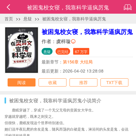
被困鬼校女寝，我靠科学逼疯厉鬼
首页
>>
悬疑
>>
被困鬼校女寝，我靠科学逼疯厉鬼
被困鬼校女寝，我靠科学逼疯厉鬼
作者：
虞梓璇
悬疑
已完结
67 万字
最新章节：
第156章 大结局
最后更新：2026-04-02 13:28:08
阅读
收藏
推荐
TXT下载
被困鬼校女寝，我靠科学逼疯厉鬼小说简介
鹿眠穿越了，穿成了一个无父无母的贫困女大学生。
穿越就穿越吧，既来之则安之。
但很快，鹿眠发现这个世界特别迷信。
她们说半夜乱爬的舍友是鬼，随风而荡的白裙是鬼，淋浴间的头发是鬼，会说
话的洋娃娃是鬼……