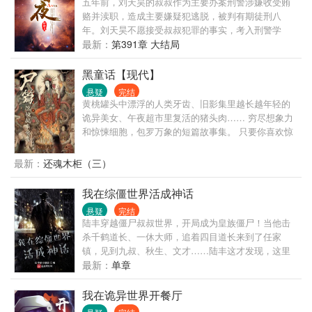
五年前，刘天昊的叔叔作为主要办案刑警涉嫌收受贿
赂并渎职，造成主要嫌疑犯逃脱，被判有期徒刑八
年。刘天昊不愿接受叔叔犯罪的事实，考入刑警学
院，欲调查五号案件为叔叔洗清冤屈，毕业后毅然回
最新：
第391章 大结局
到老家省城刑警大队任职，跟随老刑警队长韩忠义学
习破案技巧，利用所学首战告捷，连环虐杀案三天告
黑童话【现代】
破，被媒体誉为现代福尔摩斯。韩忠义调离后，奉命
悬疑
完结
成立刑侦五队，专门负责超级疑难案件。在探案过程
黄桃罐头中漂浮的人类牙齿、旧影集里越长越年轻的
中，他认识到在一桩桩离奇案件的背后并非高明的作
诡异美女、午夜超市里复活的猪头肉…… 穷尽想象力
案手法，而是隐藏在内心深处难以揣摩的人性以及令
和惊悚细胞，包罗万象的短篇故事集。 只要你喜欢惊
人唏嘘的真相。当他历尽艰险终于触及到五号案件真
悚和反套路的故事，那么这一百几十个故事就不会让
相时，发现越是接近真相，他的处境就越危险……不
你失望。
最新：
还魂木柜（三）
到最后没有真相！
我在综僵世界活成神话
悬疑
完结
陆丰穿越僵尸叔叔世界，开局成为皇族僵尸！当他击
杀千鹤道长、一休大师，追着四目道长来到了任家
镇，见到九叔、秋生、文才……陆丰这才发现，这里
竟然是综僵世界。红白双煞聚荒林！爱听音乐的伪飞
最新：
单章
尸任天堂！西洋教会，吸血鬼隐匿其中，伺机而动！
姜府腊尸，飞僵凶威如海，隔空吸人鲜血！
我在诡异世界开餐厅