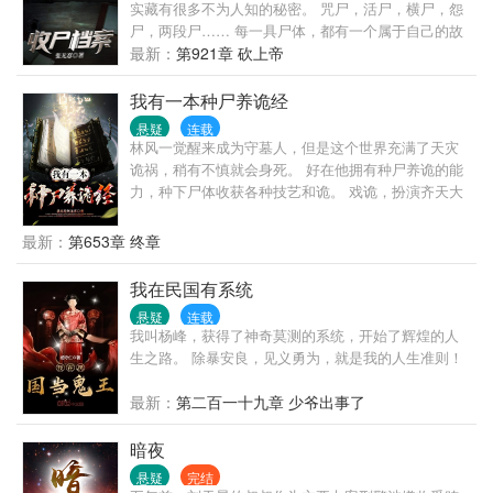
正常每周更六休一，HE
实藏有很多不为人知的秘密。 咒尸，活尸，横尸，怨
强强，非凡人流修真，爱挖坑却都会填。②剧情为主
尸，两段尸…… 每一具尸体，都有一个属于自己的故
感情为辅，目标是不在一起天理不容的篇需要很多关
事！ 我叫何永恒，是一个殡仪馆的收尸人。
最新：
第921章 砍上帝
怀，如果大家喜欢请按爪鼓励下我，感激不尽！④完
结前，谢绝转载。鞠躬，喜欢本文想转载的大大手下
留情咩。
我有一本种尸养诡经
悬疑
连载
林风一觉醒来成为守墓人，但是这个世界充满了天灾
诡祸，稍有不慎就会身死。 好在他拥有种尸养诡的能
力，种下尸体收获各种技艺和诡。 戏诡，扮演齐天大
圣，演化七十二变，踏破尘世风云。 绣诡，缝补世间
万物，织出乱世悲歌，制作各类诡异道具。 傀儡诡，
最新：
第653章 终章
演化分身，塑造傀儡，操控众生。 操控百诡，举世无
敌。
我在民国有系统
悬疑
连载
我叫杨峰，获得了神奇莫测的系统，开始了辉煌的人
生之路。 除暴安良，见义勇为，就是我的人生准则！
最新：
第二百一十九章 少爷出事了
暗夜
悬疑
完结