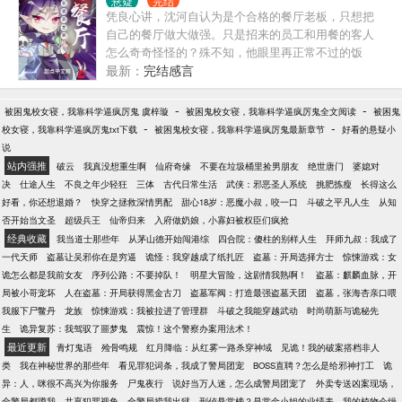
悬疑
完结
凭良心讲，沈河自认为是个合格的餐厅老板，只想把
自己的餐厅做大做强。只是招来的员工和用餐的客人
怎么奇奇怪怪的？殊不知，他眼里再正常不过的饭
菜，是一个个恐怖诡异邪神的躯体做成的……“普通”盘
最新：
完结感言
子，是“雾龙”的鳞片……“普通”碗筷，是“千足”的脑壳...
-
-
被困鬼校女寝，我靠科学逼疯厉鬼 虞梓璇
被困鬼校女寝，我靠科学逼疯厉鬼全文阅读
被困鬼
-
-
校女寝，我靠科学逼疯厉鬼txt下载
被困鬼校女寝，我靠科学逼疯厉鬼最新章节
好看的悬疑小
说
站内强推
破云
我真没想重生啊
仙府奇缘
不要在垃圾桶里捡男朋友
绝世唐门
婆媳对
决
仕途人生
不良之年少轻狂
三体
古代日常生活
武侠：邪恶圣人系统
挑肥拣瘦
长得这么
好看，你还想退婚？
快穿之拯救深情男配
甜心18岁：恶魔小叔，咬一口
斗破之平凡人生
从知
否开始当文圣
超级兵王
仙帝归来
入府做奶娘，小寡妇被权臣们疯抢
经典收藏
我当道士那些年
从茅山德开始闯港综
四合院：傻柱的别样人生
拜师九叔：我成了
一代天师
盗墓让吴邪你在是穷逼
诡怪：我穿越成了纸扎匠
盗墓：开局选择方士
惊悚游戏：女
诡怎么都是我前女友
序列公路：不要掉队！
明星大冒险，这剧情我熟啊！
盗墓：麒麟血脉，开
局被小哥宠坏
人在盗墓：开局获得黑金古刀
盗墓军阀：打造最强盗墓天团
盗墓，张海杏亲口喂
我服下尸鳖丹
龙族
惊悚游戏：我被拉进了管理群
斗破之我能穿越武动
时尚萌新与诡秘先
生
诡异复苏：我驾驭了噩梦鬼
震惊！这个警察办案用法术！
最近更新
青灯鬼语
殓骨鸣规
红月降临：从红雾一路杀穿神域
见诡！我的破案搭档非人
类
我在神秘世界的那些年
看见罪犯词条，我成了警局团宠
BOSS直聘？怎么是给邪神打工
诡
异：人，咪很不高兴为你服务
尸鬼夜行
说好当万人迷，怎么成警局团宠了
外卖专送凶案现场，
全警局都蹲我
共享犯罪视角，全警局捞我出狱
刑侦悬赏榜？是赏金小姐的业绩表
我的植物会缉