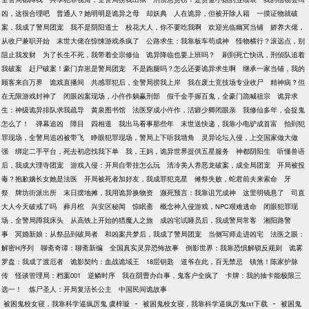
凶，这很合理吧
普通人？她明明是诡异之母
却妖典
人在诡异，但被开除人籍
一摸证物就破
案，我成了警局团宠
我不是阴阳道士
校花大人，你不要吃我啊
欢迎光临幽冥当铺
娇养大佬，
从收尸兼职开始
末世大佬在惊悚游戏杀疯了
公路求生：我靠板车苟成神
怪物横行？滚远点，别
阻止我发财
为了长生不死，我带着全宗修仙
诡异降临也要上班吗？
刷到死亡快讯，刑侦队追着
我破案
赶尸破案！豪门弃崽是警局团宠
不是跑腿吗？怎么还要诡异求生啊
继承一家当铺，我的
顾客来自万界
诡戏直播间
共感罪犯后，全警局捞我上岸
我在废土竞技场专业收尸
精神病？但
在无限游戏封神了
闭眼凶案现场，小仵作躺赢刑部
假千金手握百鬼，全豪门跪喊祖宗
诡异求
生：神级诡异排队求我疏导
黄泉图书馆
法医穿成小仵作，洁癖少卿闭眼亲
我修仙多年，会捉鬼
怎么了！
弹幕追凶
障目
四相道
我出马看事那些年
末世送快递，我靠小电驴成首富
拍到犯
罪现场，全警局追凶被带飞
睁眼犯罪现场，警局上下听我墙角
灵异论坛入侵，上交国家做大做
强
绑定二手平台，死去初恋找我下单
我，王妈，诡异世界提供五星服务
神都阴阳生
听懂兽语
后，我成大理寺团宠
游戏入侵：开局自带挂怎么玩
清冷美人养恶龙破案，成全局团宠
开局被投
毒？抱歉嫡长女她是法医
开局被死者加好友，我成罪犯克星
傩祭失败，蛇君前夫来索命
牙
祭
牌坊街派出所
末日摆地摊，我用诡异换物资
濒死预言：我靠诅咒成神
这里明镜悬了
司直
大人今天破戒了吗
葬月棺
兴安区秘闻
惊眠斋
概念神入侵游戏，NPC艰难逃命
闭眼犯罪现
场，全警局蹲我床头
从高铁上开始的猎魔人之旅
成凶宅试睡员后，我成警局常客
湘阳路警
事
冥婚新娘：从祭品到破局者
和凶案共梦后，我成了警局团宠
当侧写师走进凶宅
法医之眼：
解密H序列
聊斋奇谭：聊斋新编
全国真实灵异恐怖故事
倒影世界：我靠恐惧解锁反规则
诡雾
罗盘：我成了渡厄者
诡影契约：血战诡域王
18层钥匙
道爷在此，百无禁忌
镇煞！陈家护脉
传
怪谈管理局：档案001
逆鳞时序
我在阴曹办白事，鬼客户全疯了
卡牌：我的抽卡能极限三
选一！
炼尸圣人：开局复活长公主
中国民间诡故事
-
-
被困鬼校女寝，我靠科学逼疯厉鬼 虞梓璇
被困鬼校女寝，我靠科学逼疯厉鬼txt下载
被困鬼