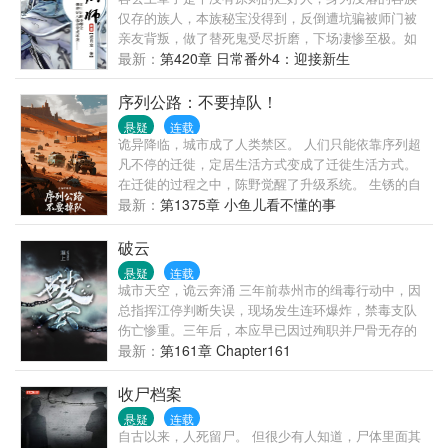
仅存的族人，本族秘宝没得到，反倒遭坑骗被师门被
亲友背叛，做了替死鬼受尽折磨，下场凄惨至极。如
今重活一次，容玄心性大变冷酷无情，最后……纹布
最新：
第420章 日常番外4：迎接新生
阵，兽宠无敌手握逆天功法，回归仙宗必将扶摇直
上，人人畏惧！简单版：主角重生狂虐一堆渣，顺便
序列公路：不要掉队！
收了上辈子的同好（故友）为徒，并自幼言（（（
悬疑
连载
（教他做人！剧情上：这是个当好人没好报，当坏人
诡异降临，城市成了人类禁区。 人们只能依靠序列超
终成第一仙师的修炼升级励志爽文。感情上：这是
凡不停的迁徙，定居生活方式变成了迁徙生活方式。
个‘冷血坏师父想把好人徒弟教成没良心的坏蛋报复师
在迁徙的过程之中，陈野觉醒了升级系统。 生锈的自
门，却不小心养成了个（只对师父）任劳任怨、任打
行车在他手中蜕变为装甲战车。 破旧帐篷进化成移动
最新：
第1375章 小鱼儿看不懂的事
任骂、死心塌地的腹黑小攻’的故事。冷血·禁欲傲娇受
堡垒。 当别人为半块压缩饼干拼命时，他的房车已装
心眼温柔攻年下，养成，励志…主受，1各位大大注
载着自动净水系统和微型生态农场。 但真正的危机来
破云
意，本周四入v，当日早上十点三更。周二周三照常下
自迷雾深处——那些杀不死的诡异追逐着迁徙车辙。
悬疑
连载
午六点准时更新，不断更哦～本文境界划分：灵者，
诡异无法杀死，除非序列超凡。 超过百种匪夷所思的
城市天空，诡云奔涌 三年前恭州市的缉毒行动中，因
灵师，灵王，灵皇（渡劫），圣者，圣师，圣王，圣
序列超凡。 超百种奇异奇物…… 又有书名：
总指挥江停判断失误，现场发生连环爆炸，禁毒支队
皇，仙。灵皇巅峰会有天劫，渡劫失败绝大多数身死
伤亡惨重。三年后，本应早已因过殉职并尸骨无存的
道消，只有极小几率踏入转轮境，炼神九转成就圣师
江停，竟奇迹般从植物人状态下醒来了。 英魂不得安
最新：
第161章 Chapter161
位。作者的完结文：↓披着作者壳子的某神穿成文里的
息，他必须从地狱重返人间，倾其所有来还原血腥离
贱受主角，步步为营创建地府，覆灭皇朝，收了至尊
奇的真相。 现代都市刑侦，英俊潇洒十项全能进可百
收尸档案
（攻）的辉煌[大雾]一生。有兴趣请戳→→祝大大们看
米狙人头退可徒手拆炸|弹没事就爱装个逼的攻&因为
文愉快，然后专栏求个收藏→→基友好看的文文链接
悬疑
连载
反正随时准备完蛋所以不管发生什么事都很淡定的受
自古以来，人死留尸。 但很少有人知道，尸体里面其
地址↓本文注：①大阵容长篇，升级流，修仙背景玄幻