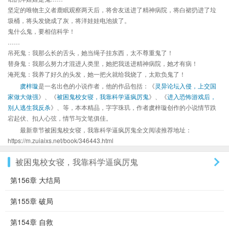
坚定的唯物主义者鹿眠观察两天后，将舍友送进了精神病院，将白裙扔进了垃
圾桶，将头发烧成了灰，将洋娃娃电池拔了。
鬼什么鬼，要相信科学！
……
吊死鬼：我那么长的舌头，她当绳子挂东西，太不尊重鬼了！
替身鬼：我那么努力才混进人类里，她把我送进精神病院，她才有病！
淹死鬼：我养了好久的头发，她一把火就给我烧了，太欺负鬼了！
虞梓璇
是一名出色的小说作者，他的作品包括：《
灵异论坛入侵，上交国
家做大做强
》、《
被困鬼校女寝，我靠科学逼疯厉鬼
》、《
进入恐怖游戏后，
别人逃生我反杀
》、等，本本精品，字字珠玑，作者虞梓璇创作的小说情节跌
宕起伏、扣人心弦，情节与文笔俱佳。
最新章节被困鬼校女寝，我靠科学逼疯厉鬼全文阅读推荐地址：
https://m.zuiaixs.net/book/346443.html
被困鬼校女寝，我靠科学逼疯厉鬼
第156章 大结局
第155章 破局
第154章 自救