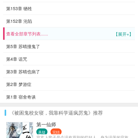
第153章 牺牲
第152章 沦陷
查看全部章节列表......
【展开+】
第5章 苏晴撞鬼了
第4章 诅咒
第3章 苏晴也病了
第2章 梦游症
第1章 宿舍奇谈
《被困鬼校女寝，我靠科学逼疯厉鬼》推荐
第一仙师
悬疑
完结
容玄上辈子是个没有原则的烂好人，身为没落的容族