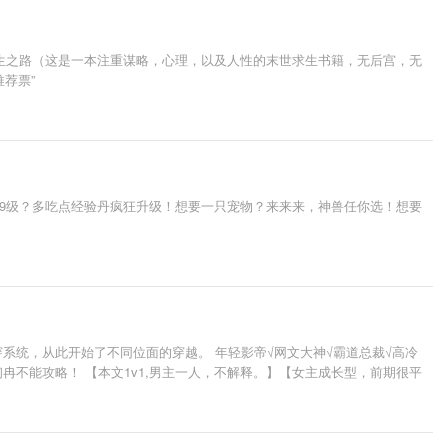
生之路（这是一本注重谋略，心理，以及人性的末世求生书籍，无后宫，无
荐票”
99级？多吃点经验丹疯狂升级！想要一只宠物？来来来，神兽任你选！想要
系统，从此开始了不同位面的穿越。 年轻影帝√网文大神√霸道总裁√高冷
冉不能攻略！ 【本文1v1,男主一人，不解释。】【女主成长型，前期很平