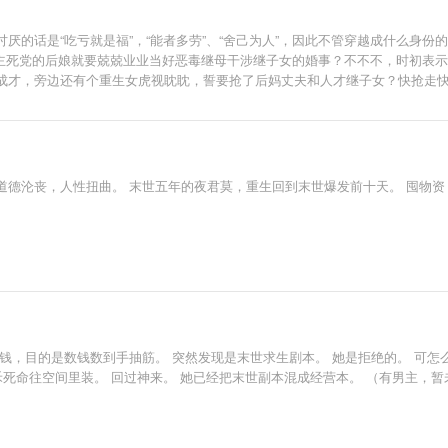
厌的话是“吃亏就是福”，“能者多劳”、“舍己为人”，因此不管穿越成什么身
主死党的后娘就要兢兢业业当好恶毒继母干涉继子女的婚事？不不不，时初表示
成才，旁边还有个重生女虎视眈眈，誓要抢了后妈丈夫和人才继子女？快抢走
在战场时，没有惦念妻儿，却最遗憾没有和白月光终成眷属，这辈子重生了第一
位？这是不可能的！ ……
道德沦丧，人性扭曲。 末世五年的夜君莫，重生回到末世爆发前十天。 囤物资
钱，目的是数钱数到手抽筋。 突然发现是末世求生剧本。 她是拒绝的。 可怎
死命往空间里装。 回过神来。 她已经把末世副本混成经营本。 （有男主，暂未