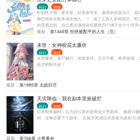
科幻
完结
时初性子独，爱享受，好美食华衣，最爱的就是自己，最讨
脚石炮灰女配来成全他人。 1、成了工具人丞相续弦、男
的贤惠后妈，自己累出满身病也要把四个继子女个个培养
黄牛精神来爱惜自己不好吗？ 3、身为大将军的丈夫死
最新：
第1449章 拒绝被配平的人生（完）
汉谁爱要就要，她才不伺候！什么？死缠烂打不肯让出妻
末世：女神校花太廉价
科幻
完结
末世爆发，丧尸横行，凶兽蛰伏，天灾不断，秩序崩塌，
战才刚刚开始！
最新：
第1985章 太皓归尽
天灾降临：我在副本里捡破烂
科幻
完结
纪禾刚穿越时，以为自己拿的是商业大亨剧本。 她努力赚
洞，没事还要下个副本。 以捡不死就往死里捡为原则 纪禾
最新：
第766章 小男番外