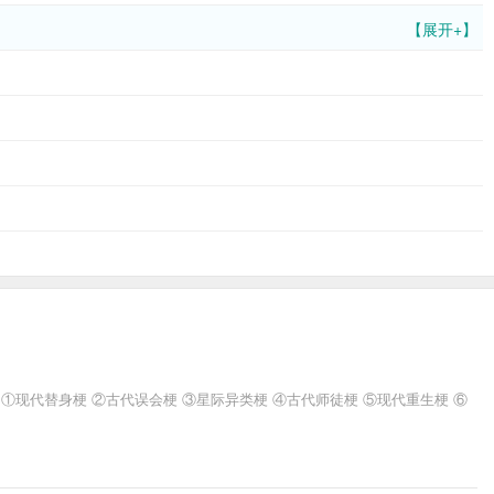
【展开+】
现代替身梗 ②古代误会梗 ③星际异类梗 ④古代师徒梗 ⑤现代重生梗 ⑥