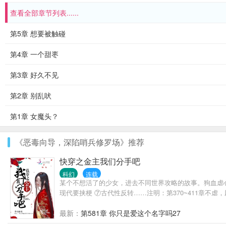
查看全部章节列表......
第5章 想要被触碰
第4章 一个甜枣
第3章 好久不见
第2章 别乱吠
第1章 女魔头？
《恶毒向导，深陷哨兵修罗场》推荐
快穿之金主我们分手吧
科幻
连载
某个不想活了的少女，进去不同世界攻略的故事。狗血虐心
现代要挟梗 ⑦古代性反转……注明：第370~411章不虐
最新：
第581章 你只是爱这个名字吗27