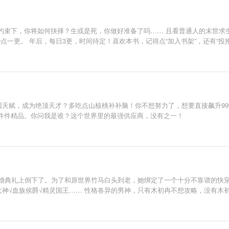
约束下，你将如何抉择？生或是死，你做好准备了吗…… 且看普通人的末世求
点一更。 年后，每日3更，时间待定！喜欢本书，记得点“加入书架”，还有“投推
因天赋，成为绝顶天才？多吃点山核桃补补脑！你不想努力了，想要直接飙升9
件件精品。你问我是谁？这个世界里的最强供应商，没有之一！
婚典礼上倒下了。为了和原世界竹马白头到老，她绑定了一个十分不靠谱的快穿
大神√血族侯爵√精灵国王…… 性格各异的男神，只有木初冉不想攻略，没有木初