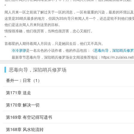
*
闻人月来一区之前就了解过关于一区的消息，一区有最重的污染，最差的环境以及
这里是3S哨兵最多的地方，但因为3S向导只有闻人月一个，还总是轮不到他们接
他们是这次闻人月来到这里的目标。
情报很准确，他们很厉害，当狗也很厉害，忠心又能打。
*
首都星的人期待着闻人月回去，只是她回去后，他们又不高兴。
泠泠渺渺
是一名出色的小说作者，他的作品包括：《
恶毒向导，深陷哨兵修罗
最新章节恶毒向导，深陷哨兵修罗场全文阅读推荐地址：https://m.zuiaixs.net/boo
恶毒向导，深陷哨兵修罗场
番外一：日常（1）
第171章 送走
第170章 解决一切
第169章 有空记得写遗书
第168章 风水轮流转