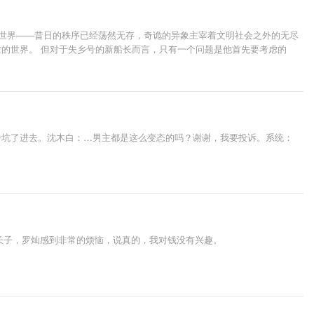
的世界——昔日的秩序已经荡然无存，奇诡的异象主宰着文明社会之外的无尽
的世界。 但对于失乡号的新船长而言，只有一个问题是他首先要考虑的
给坑了进去。沈木白：…男主都是这么变态的吗？谢谢，我要投诉。系统：
～
的长子，罗灿感到非常的烦恼，说真的，我对钱没有兴趣。