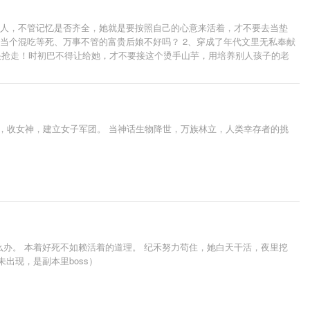
份的人，不管记忆是否齐全，她就是要按照自己的心意来活着，才不要去当垫
当个混吃等死、万事不管的富贵后娘不好吗？ 2、穿成了年代文里无私奉献
快抢走！时初巴不得让给她，才不要接这个烫手山芋，用培养别人孩子的老
件事就是和离去找白月光？滚滚滚！时初表示这种忘恩负义、抛妻弃子的莽
，收女神，建立女子军团。 当神话生物降世，万族林立，人类幸存者的挑
么办。 本着好死不如赖活着的道理。 纪禾努力苟住，她白天干活，夜里挖
出现，是副本里boss）