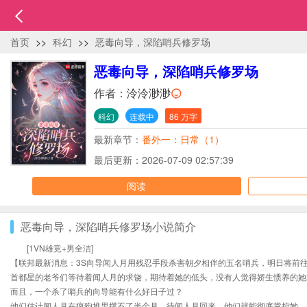
首页
>>
科幻
>>
恶毒向导，深陷哨兵修罗场
恶毒向导，深陷哨兵修罗场
作者：
泠泠渺渺
科幻
连载中
86 万字
最新章节：
番外一：日常（1）
最后更新：2026-07-09 02:57:39
阅读
恶毒向导，深陷哨兵修罗场小说简介
[1VN雄竞+男全洁]
【联邦最新消息：3S向导闻人月用残忍手段杀害朝夕相伴的五名哨兵，明日将前
首都星的老爷们等待着闻人月的求饶，期待着她的低头，没有人觉得娇生惯养的她
而且，一个杀了哨兵的向导能有什么好日子过？
他们估计闻人月在疯狗堆里撑不了半个月，待闻人月回来，他们就能彻底掌控她。