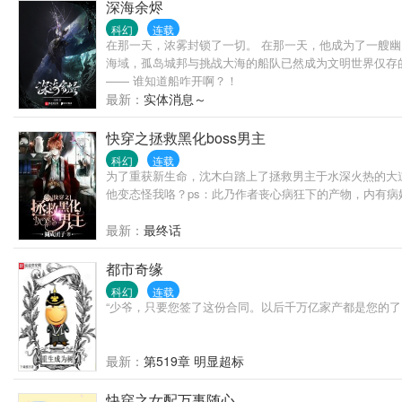
深海余烬
科幻
连载
在那一天，浓雾封锁了一切。 在那一天，他成为了一艘
海域，孤岛城邦与挑战大海的船队已然成为文明世界仅存
—— 谁知道船咋开啊？！
最新：
实体消息～
快穿之拯救黑化boss男主
科幻
连载
为了重获新生命，沈木白踏上了拯救男主于水深火热的大
他变态怪我咯？ps：此乃作者丧心病狂下的产物，内有
最新：
最终话
都市奇缘
科幻
连载
“少爷，只要您签了这份合同。以后千万亿家产都是您的了
最新：
第519章 明显超标
快穿之女配万事随心