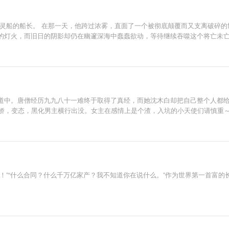
幽灵船的船长。 在那一天，他跨过浓雾，直面了一个被彻底颠覆而又支离破碎
的灯火，而旧日的阴影却仍在幽邃深海中蠢蠢欲动，等待继续吞噬这个将亡未亡
道中。唐僧经历九九八十一难终于取得了真经，而她沈木白却把自己整个人都
病娇，变态，黑化男主横行出没。女主在感情上是个渣，入坑的小天使们请慎重
！”“什么合同？什么千万亿家产？我不知道你在说什么。”作为世界第一首富