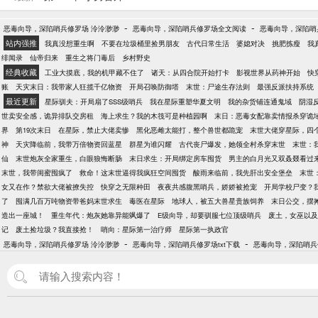
-
-
恶毒向导，深陷哨兵修罗场 泠泠渺渺
恶毒向导，深陷哨兵修罗场全文阅读
恶毒向导，深陷哨兵
站内强推
我真没想重生啊
不要在垃圾桶里捡男朋友
古代日常生活
婆媳对决
挑肥拣瘦
我
绯闻录
仙帝归来
重生之将门毒后
乡村野史
经典收藏
工业大摸底，我的机甲藏不住了
诸天：从四合院开始打卡
影视世界从药神开始
快
账
天灾末日：我带家人狂揽千亿物资
开局召唤防御塔
末世：尸途生存法则
最强反派扶持系统
最近更新
星际驯夫：开局扇了SSS级哨兵
我在星际重塑华夏文明
我的杂货铺连通鬼域
阴湿
世卖安全感，诡异排队交房租
海上求生？我的木筏可是种植园啊
末日：恶毒女配靠卖情报杀穿诡
界
第19次末日
在星际，禁止大佬卖惨
黑化恶雌太能打，整个兽世都跪宠
末世大佬穿星际，四
神
天灾降临前，我带万倍物资回蓝星
群星为谁闪耀
古代丧尸爆发，她领全村杀穿末世
末世：
仙
末世炮灰全家重生，白眼狼悔断肠
末日求生：开局绑定房车囤货
男主的白月光又双叒叕看过
末世，我带闺蜜囤疯了
救命！这末世逼得我疯狂空间囤货
酸雨来临前，我先肝出安全堡垒
末世
女又在作？禁欲大佬被撩失控
快穿之无限种田
夜夜共感腹黑哨兵，娇娇被抢宠
开局学校尸变？
了
囤满几百万吨物资带爸妈末世求生
毒医在星际
地球人，被五大兽星贵族饲养
末日公交，摆摊
造出一座城！
重生年代：炮灰她靠异能飒爆了
E级向导，却要驯服七位顶级哨兵
废土，女巫以及
记
废土捡垃圾？我直接抢！
哨向：星际第一治疗师
星际第一执政官
-
-
恶毒向导，深陷哨兵修罗场 泠泠渺渺
恶毒向导，深陷哨兵修罗场txt下载
恶毒向导，深陷哨兵