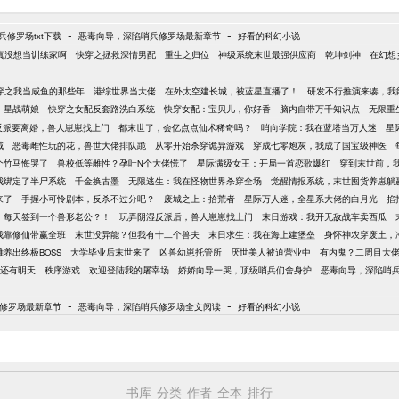
-
-
修罗场txt下载
恶毒向导，深陷哨兵修罗场最新章节
好看的科幻小说
真没想当训练家啊
快穿之拯救深情男配
重生之归位
神级系统末世最强供应商
乾坤剑神
在幻想
穿之我当咸鱼的那些年
港综世界当大佬
在外太空建长城，被蓝星直播了！
研发不行推演来凑，我
星战萌娘
快穿之女配反套路洗白系统
快穿女配：宝贝儿，你好香
脑内自带万千知识点
无限重
反派要离婚，兽人崽崽找上门
都末世了，会亿点点仙术稀奇吗？
哨向学院：我在蓝塔当万人迷
星
域
恶毒雌性玩的花，兽世大佬排队跪
从零开始杀穿诡异游戏
穿成七零炮灰，我成了国宝级神医
个竹马悔哭了
兽校低等雌性？孕吐N个大佬慌了
星际满级女王：开局一首恋歌爆红
穿到末世前，
我绑定了半尸系统
千金换古墨
无限逃生：我在怪物世界杀穿全场
觉醒情报系统，末世囤货养崽躺
来了
手握小可怜剧本，反杀不过分吧？
废城之上：拾荒者
星际万人迷，全星系大佬的白月光
掐
：每天签到一个兽形老公？！
玩弄阴湿反派后，兽人崽崽找上门
末日游戏：我开无敌战车卖西瓜
我靠修仙带赢全班
末世没异能？但我有十二个兽夫
末日求生：我在海上建堡垒
身怀神农穿废土，
养出终极BOSS
大学毕业后末世来了
凶兽幼崽托管所
厌世美人被迫营业中
有内鬼？二周目大
还有明天
秩序游戏
欢迎登陆我的屠宰场
娇娇向导一哭，顶级哨兵们舍身护
恶毒向导，深陷哨
-
-
修罗场最新章节
恶毒向导，深陷哨兵修罗场全文阅读
好看的科幻小说
书库
分类
作者
全本
排行