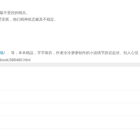
最不受控的哨兵。
受安抚，他们精神状态极其不稳定。
场
》、等，本本精品，字字珠玑，作者泠泠渺渺创作的小说情节跌宕起伏、扣人心弦
k/388480.html