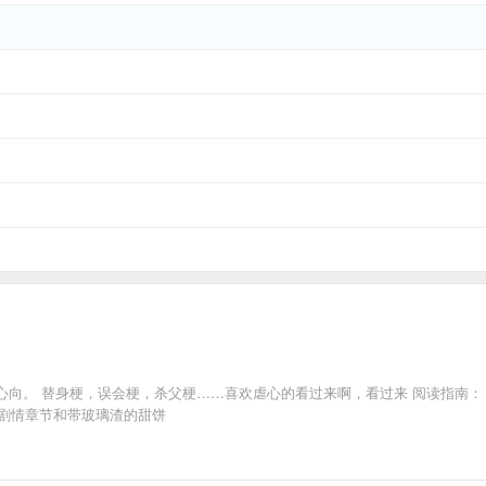
向。 替身梗，误会梗，杀父梗……喜欢虐心的看过来啊，看过来 阅读指南： ①
，剧情章节和带玻璃渣的甜饼