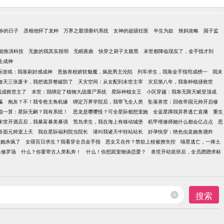
乡的日子
丞相他怀了龙种
万界之最强垂钓系统
女神的超级狂医
半生为奴
辣妈攻略
国子监
能推演科技
无敌的我其实很弱
无眠夜曲
快穿之厨子太腹黑
末世都降临现实了，金手指才到
生成神
际游戏：我靠刷好感成神
贵族兽校娇软魅魔，疯批男主沦陷
列车求生，我靠金手指苟成榜一
我末
每天三张废卡，我把诡异整破防了
天灾空间：从女配到末世主宰
灾后第八年，我靠种植拯救世
我成救世主了
末世：我绑定了植物大战僵尸系统
星际种植女王
小区穿越：我靠无限天赋登顶成
赢
炮灰？不！我专抢主角机缘
绑定万界学院后，我带飞全人类
坠落兽世：回收帝国元帅开启修
指一算：星际无嗣？我有系统！
恶龙是嘤嘤怪？可全星际都想宠她
全蓝星蹲我异界逃亡直播
重生
末世开酒店后，我暴富暴美暴强
荒岛求生，我在海上有移动城堡
机甲维修师她什么都会亿点点
恶
冷面元帅宠上天
我在星际福利院当院长
请叫我诸天中转站站长
好孕快穿：绝色虫皇她鱼塘炸
佬她杀疯了
女寝百日求生？我看穿全员金手指
恶女又在作？禁欲上校被撩失控
喵星逃亡，一捧土
兵修罗场
什么？你要带古人类私奔！
什么！你想跟宠物谈恋爱？
兽世开幼崽班后，全员蹭蹭求标
搜索