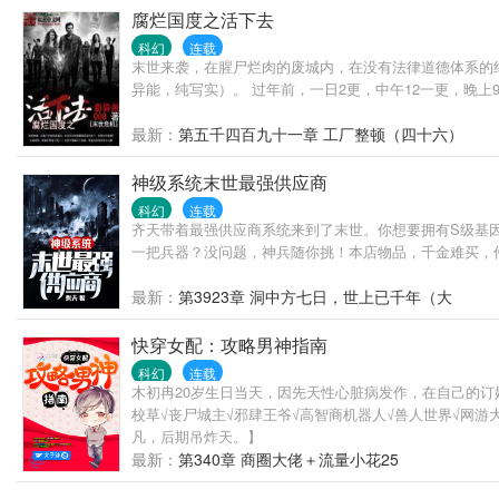
腐烂国度之活下去
科幻
连载
末世来袭，在腥尸烂肉的废城内，在没有法律道德体系的
异能，纯写实）。 过年前，一日2更，中午12一更，晚上9
最新：
第五千四百九十一章 工厂整顿（四十六）
神级系统末世最强供应商
科幻
连载
齐天带着最强供应商系统来到了末世。你想要拥有S级基
一把兵器？没问题，神兵随你挑！本店物品，千金难买，
最新：
第3923章 洞中方七日，世上已千年（大
快穿女配：攻略男神指南
科幻
连载
木初冉20岁生日当天，因先天性心脏病发作，在自己的订
校草√丧尸城主√邪肆王爷√高智商机器人√兽人世界√网游
凡，后期吊炸天。】
最新：
第340章 商圈大佬＋流量小花25