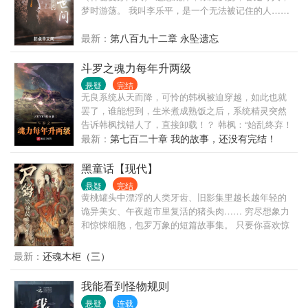
作战。” “然后呢？ “菜鸟配铁拳，天经地义。”
梦时游荡。 我叫李乐平，是一个无法被记住的人……
—————————————— “我辈，必承其先辈风
骨，抬头挺胸正衣冠，不畏前路艰险，不惧豺狼虎
最新：
第八百九十二章 永坠遗忘
豹，用我一身忠骨，护佑先辈守望之海。” PS：含私
设，非写实，勿考究
斗罗之魂力每年升两级
悬疑
完结
无良系统从天而降，可怜的韩枫被迫穿越，如此也就
罢了，谁能想到，生米煮成熟饭之后，系统精灵突然
告诉韩枫找错人了，直接卸载！？ 韩枫：“始乱终弃！
忘恩负义！见异思迁！喜新厌旧！” 系统小精灵：“瞎
最新：
第七百二十章 我的故事，还没有完结！
说什么！金手指给你！给你就是了！” 书友群：
1034306262
黑童话【现代】
悬疑
完结
黄桃罐头中漂浮的人类牙齿、旧影集里越长越年轻的
诡异美女、午夜超市里复活的猪头肉…… 穷尽想象力
和惊悚细胞，包罗万象的短篇故事集。 只要你喜欢惊
悚和反套路的故事，那么这一百几十个故事就不会让
你失望。
最新：
还魂木柜（三）
我能看到怪物规则
悬疑
连载