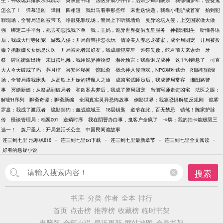
生：神级诡异排队求我疏导
黄泉图书馆
法医穿成小仵作，洁癖少卿闭眼亲
我修仙多年，会捉鬼
怎么了！
弹幕追凶
障目
四相道
我出马看事那些年
末世送快递，我靠小电驴成首富
拍到犯
罪现场，全警局追凶被带飞
睁眼犯罪现场，警局上下听我墙角
灵异论坛入侵，上交国家做大做
强
绑定二手平台，死去初恋找我下单
我，王妈，诡异世界提供五星服务
神都阴阳生
听懂兽语
后，我成大理寺团宠
游戏入侵：开局自带挂怎么玩
清冷美人养恶龙破案，成全局团宠
开局被投
毒？抱歉嫡长女她是法医
开局被死者加好友，我成罪犯克星
傩祭失败，蛇君前夫来索命
牙
祭
牌坊街派出所
末日摆地摊，我用诡异换物资
濒死预言：我靠诅咒成神
这里明镜悬了
司直
大人今天破戒了吗
葬月棺
兴安区秘闻
惊眠斋
概念神入侵游戏，NPC艰难逃命
闭眼犯罪现
场，全警局蹲我床头
从高铁上开始的猎魔人之旅
成凶宅试睡员后，我成警局常客
湘阳路警
事
冥婚新娘：从祭品到破局者
和凶案共梦后，我成了警局团宠
当侧写师走进凶宅
法医之眼：
解密H序列
聊斋奇谭：聊斋新编
全国真实灵异恐怖故事
倒影世界：我靠恐惧解锁反规则
诡雾
罗盘：我成了渡厄者
诡影契约：血战诡域王
18层钥匙
道爷在此，百无禁忌
镇煞！陈家护脉
传
怪谈管理局：档案001
逆鳞时序
我在阴曹办白事，鬼客户全疯了
卡牌：我的抽卡能极限三
选一！
炼尸圣人：开局复活长公主
中国民间诡故事
-
-
-
-
连三到七里 池寒枫816
连三到七里txt下载
连三到七里最新章节
连三到七里全文阅读
好看的悬疑小说
搜索
书库
分类
作者
全本
排行
首页
点击榜
推荐榜
收藏榜
临时书架
电脑版
全部小说
最近更新
网站地图
会员书架