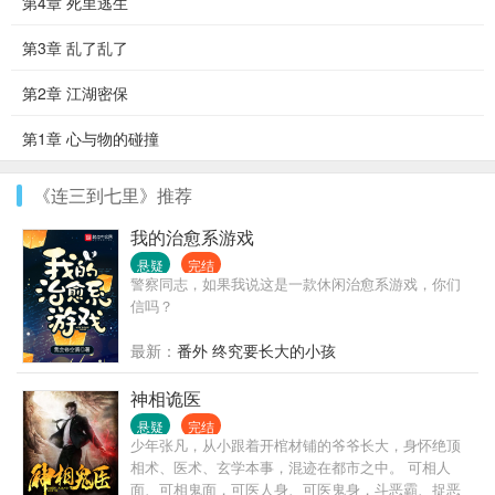
第4章 死里逃生
第3章 乱了乱了
第2章 江湖密保
第1章 心与物的碰撞
《连三到七里》推荐
我的治愈系游戏
悬疑
完结
警察同志，如果我说这是一款休闲治愈系游戏，你们
信吗？
最新：
番外 终究要长大的小孩
神相诡医
悬疑
完结
少年张凡，从小跟着开棺材铺的爷爷长大，身怀绝顶
相术、医术、玄学本事，混迹在都市之中。 可相人
面、可相鬼面，可医人身、可医鬼身，斗恶霸、捉恶