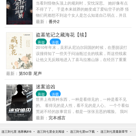
当看到怪物头顶上的规则时，安忱深思。 她好像有点
不得了了。 于是本来就莽的她变成了爱钻空子的莽 怪
物们死都想不到这个女人是怎么知道自己弱点，并且
无伤通关的。 ———— 在怪物纵横的规则领域里，安
最新：
番外2
忱不懂怎么通过规则找到规则领域的生成点，她只知
道这些怪物肯定知道些什么。 于是，在怪物们都享受
盗墓笔记之藏海花【续】
人类对自己的恐惧时，看见了一名挥着大刀的女孩站
悬疑
连载
在自己面前。 “知道些什么，都吐出来。” 怪物：“……”
2010年年末，吴邪从尼泊尔回国的时候，在墨脱误打
你好像很狂啊。 正要给她一个教训时，安忱甚至都没
误撞得知了一些关于闷油瓶过去的线索，而这些线索
有动刀就让它差点死掉。 “再不说我弄死你。”
让他义无反顾地进入了喜马拉雅山脉，在经历了重重
险阻之后，一座与云顶天宫青铜门几乎一模一样的青
铜门出现在了他的面前…………
最新：
第50章 尾声
迷案追凶
悬疑
连载
世界上有两种东西，一种是看得见的，一种是看不见
的。 看得见的是人性，看不见的是人心。 一个个看似
荒诞不经的故事背后，都是一张张丑恶的嘴脸。 我叫
秦沐，一名从业七年的刑警，三年前配合地方警方侦
最新：
完本感言
破一起跨国集团走私案，搭档阿云中了一种南洋降头
术，而后神秘失踪。 三年后，一起凶杀案再次出现了
-
-
-
-
连三到七里 池寒枫816
连三到七里全文阅读
连三到七里txt下载
连三到七里最新章节
南洋降头术…… 本小说及人物纯属虚构，请勿对号入