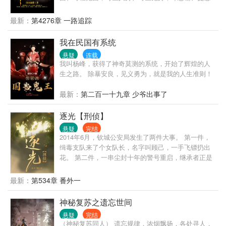
鬼，书写传奇一生！
最新：
第4276章 一路追踪
我在民国有系统
悬疑
连载
我叫杨峰，获得了神奇莫测的系统，开始了辉煌的人
生之路。 除暴安良，见义勇为，就是我的人生准则！
最新：
第二百一十九章 少爷出事了
逐光【刑侦】
悬疑
完结
2014年6月，钦城公安局发生了两件大事。 第一件，
缉毒支队来了个女队长，名字叫顾己，一手飞镖扔出
花。 第二件，一串尘封十年的警号重启，继承者正是
顾己。 *** 2014年6.26日，重案组组长宋晏辞身上发生
了两件大事。 第一件，他找到了他的偶像。 第二件，
最新：
第534章 番外一
他想追一个姑娘。 ——————————————
“顾队，本人宋晏辞，脸皮还算帅，文体两开花典范，
神秘复苏之遗忘世间
家庭关系良好，家族事业干净，绝对支持另一半事
悬疑
完结
业。” “所以呢？” “所以我足够与你匹配，足够与你并肩
（神秘复苏同人） 遗忘规律，浓烟飘扬，各处寻人，