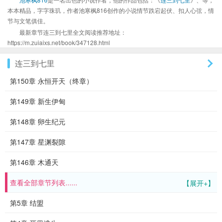
本本精品，字字珠玑，作者池寒枫816创作的小说情节跌宕起伏、扣人心弦，情
节与文笔俱佳。
最新章节连三到七里全文阅读推荐地址：
https://m.zuiaixs.net/book/347128.html
连三到七里
第150章 永恒开天（终章）
第149章 新生伊甸
第148章 卵生纪元
第147章 星渊裂隙
第146章 木通天
查看全部章节列表......
【展开+】
第5章 结盟