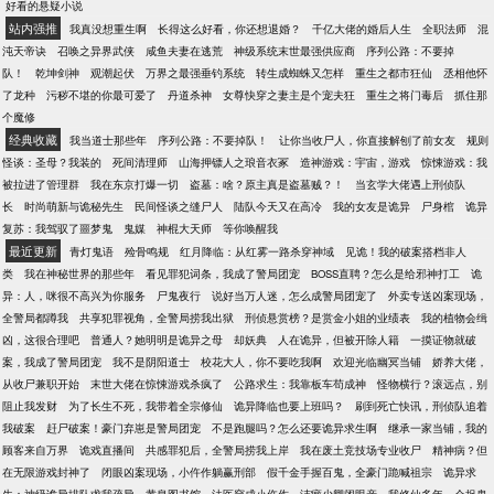
好看的悬疑小说
座。 如有雷同，纯属巧合，切勿模仿。
站内强推
我真没想重生啊
长得这么好看，你还想退婚？
千亿大佬的婚后人生
全职法师
混
沌天帝诀
召唤之异界武侠
咸鱼夫妻在逃荒
神级系统末世最强供应商
序列公路：不要掉
队！
乾坤剑神
观潮起伏
万界之最强垂钓系统
转生成蜘蛛又怎样
重生之都市狂仙
丞相他怀
了龙种
污秽不堪的你最可爱了
丹道杀神
女尊快穿之妻主是个宠夫狂
重生之将门毒后
抓住那
个魔修
经典收藏
我当道士那些年
序列公路：不要掉队！
让你当收尸人，你直接解刨了前女友
规则
怪谈：圣母？我装的
死间清理师
山海押镖人之琅音衣冢
造神游戏：宇宙，游戏
惊悚游戏：我
被拉进了管理群
我在东京打爆一切
盗墓：啥？原主真是盗墓贼？！
当玄学大佬遇上刑侦队
长
时尚萌新与诡秘先生
民间怪谈之缝尸人
陆队今天又在高冷
我的女友是诡异
尸身棺
诡异
复苏：我驾驭了噩梦鬼
鬼媒
神棍大天师
等你唤醒我
最近更新
青灯鬼语
殓骨鸣规
红月降临：从红雾一路杀穿神域
见诡！我的破案搭档非人
类
我在神秘世界的那些年
看见罪犯词条，我成了警局团宠
BOSS直聘？怎么是给邪神打工
诡
异：人，咪很不高兴为你服务
尸鬼夜行
说好当万人迷，怎么成警局团宠了
外卖专送凶案现场，
全警局都蹲我
共享犯罪视角，全警局捞我出狱
刑侦悬赏榜？是赏金小姐的业绩表
我的植物会缉
凶，这很合理吧
普通人？她明明是诡异之母
却妖典
人在诡异，但被开除人籍
一摸证物就破
案，我成了警局团宠
我不是阴阳道士
校花大人，你不要吃我啊
欢迎光临幽冥当铺
娇养大佬，
从收尸兼职开始
末世大佬在惊悚游戏杀疯了
公路求生：我靠板车苟成神
怪物横行？滚远点，别
阻止我发财
为了长生不死，我带着全宗修仙
诡异降临也要上班吗？
刷到死亡快讯，刑侦队追着
我破案
赶尸破案！豪门弃崽是警局团宠
不是跑腿吗？怎么还要诡异求生啊
继承一家当铺，我的
顾客来自万界
诡戏直播间
共感罪犯后，全警局捞我上岸
我在废土竞技场专业收尸
精神病？但
在无限游戏封神了
闭眼凶案现场，小仵作躺赢刑部
假千金手握百鬼，全豪门跪喊祖宗
诡异求