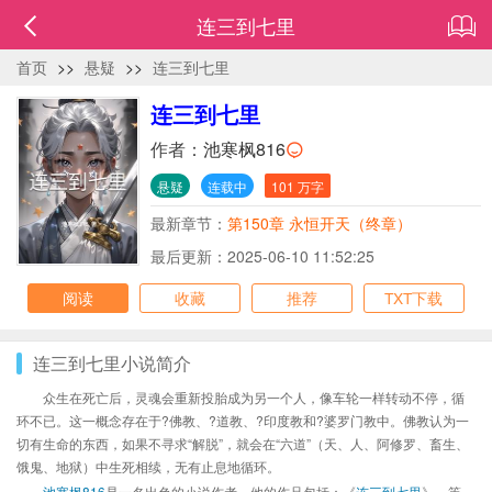
连三到七里
首页
>>
悬疑
>>
连三到七里
连三到七里
作者：
池寒枫816
悬疑
连载中
101 万字
最新章节：
第150章 永恒开天（终章）
最后更新：2025-06-10 11:52:25
阅读
收藏
推荐
TXT下载
连三到七里小说简介
众生在死亡后，灵魂会重新投胎成为另一个人，像车轮一样转动不停，循
环不已。这一概念存在于?佛教、?道教、?印度教和?婆罗门教中。佛教认为一
切有生命的东西，如果不寻求“解脱”，就会在“六道”（天、人、阿修罗、畜生、
饿鬼、地狱）中生死相续，无有止息地循环。
池寒枫816
是一名出色的小说作者，他的作品包括：《
连三到七里
》、等，