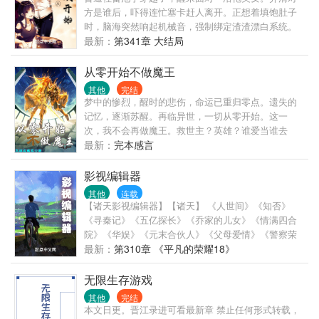
方是谁后，吓得连忙塞卡赶人离开。正想着填饱肚子
时，脑海突然响起机械音，强制绑定渣渣漂白系统。
从此池宇不停穿梭于各个影视世界，化身恶毒反派or渣
最新：
第341章 大结局
中之王，帮助女主角解决一个又一个困境，用奖励积
分兑换...
从零开始不做魔王
其他
完结
梦中的惨烈，醒时的悲伤，命运已重归零点。遗失的
记忆，逐渐苏醒。再临异世，一切从零开始。这一
次，我不会再做魔王。救世主？英雄？谁爱当谁去
吧。只求，不再辜负相信自己的她，守护好每一位同
最新：
完本感言
伴。这次，一定。（已有两本作品，合计千万字，信
誉保证。老作者...
影视编辑器
其他
连载
【诸天影视编辑器】【诸天】 《人世间》《知否》
《寻秦记》《五亿探长》《乔家的儿女》《情满四合
院》《华娱》《元末合伙人》《父母爱情》《警察荣
誉》《正阳门下》......
最新：
第310章 《平凡的荣耀18》
无限生存游戏
其他
完结
本文日更。晋江录进可看最新章 禁止任何形式转载，