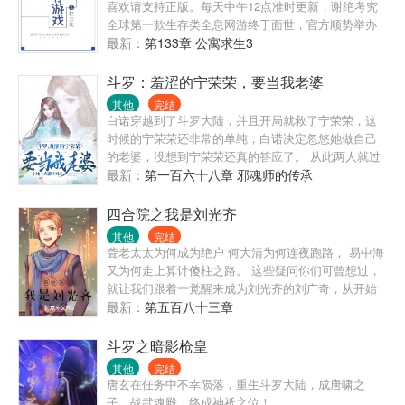
喜欢请支持正版。每天中午12点准时更新，谢绝考究
全球第一款生存类全息网游终于面世，官方顺势举办
第一届无尽生存比赛进行游戏推广。 苏寒作为生存狂
最新：
第133章 公寓求生3
人，迫不及待报名参加。 恶性通货膨胀环境下如何生
存？ 自然灾害发生时如何求生？ 被困海上如何努力活
斗罗：羞涩的宁荣荣，要当我老婆
下去？ …… 面对种种困境，苏寒应对起来游刃有余。
其他
完结
顺便拉上志同道合的小伙伴，一起生存到最后。 阅读
白诺穿越到了斗罗大陆，并且开局就救了宁荣荣，这
须知： ·1洁党，日更，苏爽不虐 ·> ·单元剧形式，男
时候的宁荣荣还非常的单纯，白诺决定忽悠她做自己
强女也强 ·圈地自萌，割肉产粮，不喜直接弃。 ·坚持
的老婆，没想到宁荣荣还真的答应了。 从此两人就过
日更，偶尔加更，不接受催更 作者完结文：无限塔防
上了没羞没臊的生活。 宁风至：我养的女儿竟然被人
最新：
第一百六十八章 邪魂师的传承
作者完结文：[限综艺 作者完结文：海鲜盛宴 作者预
拱了，造孽啊。
收文：无限城战 作者预收文：系统狂霸拽 基友文——
四合院之我是刘光齐
队长爸爸，你好！[星际]
其他
完结
聋老太太为何成为绝户 何大清为何连夜跑路， 易中海
又为何走上算计傻柱之路。 这些疑问你们可曾想过，
就让我们跟着一觉醒来成为刘光齐的刘广奇，从开始
来给我们一一解开谜团，本书不止四合院一个剧情。
最新：
第五百八十三章
还有其他人物。 适度金手指，随身大空间
斗罗之暗影枪皇
其他
完结
唐玄在任务中不幸陨落，重生斗罗大陆，成唐啸之
子，战武魂殿，终成神祗之位！