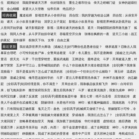
生
观潮起伏
我能穿梭诸天万界
你好陆医生
重生之都市狂仙
倚天之崆峒门徒
女神的超级狂
医
金山蝴蝶
老婆大人欠管教
仙帝归来
绝品邪少
经典收藏
魔道祖师
影视世界从小舍得开始
四合院：我的穿越为啥这么陋
四合院：从保安开
始
诸天：从小欢喜当爹开始
清穿之太子宠妃
影视从小欢喜开始
影视世界神探从卧底开始
从
人世间开始穿越
诸天影视剧变
影视：流窜在诸天的收集员
遮天：同修阴阳的我帝路无敌了
狐
仙决
我同人作者，从斗罗开始掠夺诸天
吞噬星空开分身
张继在枫桥的一夜
逆天三小姐：战王
的夜妃
流年撷萃
权御天下GL
女尊：自由之翼
最近更新
我在诡异世界开火葬场
[诡秘之主]好巧啊你也是愚者信徒？
继承诡屋？召唤古人我
暴富合理吧
小可怜到处捡尸体，全警局追着宠
斗罗：冬儿重生，我不是唐舞桐
[诡秘之主]乌鸦
童话
捞天光
斗罗：千仞雪穿绝世，重振武魂殿
王牌进化
最终进化
斗罗：开局被逼入赘，对
象宁荣荣
五岁半守江山，皇帝喊我姑奶奶
什么？你说修真界大佬全都是我弟
[全职]啊？我拿落
花狼藉？
我不是孤女吗？怎么成了诡异的崽
[全职]你一个狂剑士打什么辅助？
薄玉碎
温柔的
陷阱
漫威之影蝠
俺寻思这挺科学的
斗罗：霍云儿带着霍雨浩杀疯了
外神不在服务区
勿忘翩
跹
[全职高手]轮回经理是我，你不满意？
开局合欢宗，我靠极品饭灵根飞升
神印：白玲轩归
来，创飞炮灰剧本
搬空侯府毁东宫，重生后我杀疯了
斗罗：被史莱克抛弃，我复仇成神
神印：
给阿宝找爹，误捅了反派窝
[全职高手]霸图老板是叶修
重生七零：绝不当圣母
后宫德妃传
虞
美人不会盛开在忒修斯之船
阴缘绵绵：夫君他不对劲
神印：被月魔神骗婚后，我揣崽跑
斗罗问
答：只有我知道正确答案
鬼灭之刃：蛊色
[全职高手]机械师又做错了什么
替嫁随军小可怜，冷
面大佬宠上天
不孕被离婚？揣崽嫁大佬被夜夜宠
穿成魂兽，我强亿点怎么了？
[全职高手]满级
大佬回国了
攻略暴君难如登天
海贼：我加载了游戏面板
华灯侍宴图
虚情戏法
婚后诱吻
民
宿通万界：从诡异寻亲开始
向西，向西！
假千金逆袭学霸后，成了全网团宠
神印，斗罗来的病
弱辅助超能打
睁眼醒来，我成了米花町的受害者
都市中产日常
逆天邪神之续章
考阎成功后，