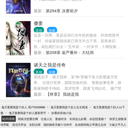
最新：
第294章 决赛前夕
傻妻
其他
连载
这是一百两，算是还你们当年给的施舍，外加绝情书
一封，你崔家跟我张家已再无半点干系，若再来叨
扰，就乱棍打出去！”五年前，一封休书，十两纹银，
他被夫家乱棍打出大门，一场大病，自此失了清明，
最新：
第208章 崔严番外：大结局
痴痴傻傻。五年后，夫家落难，流放青州，两人重遇
却已物是人非，一场祸乱，又是纠纠缠缠，越理越
诸天之我是传奇
乱。“如今我身价只有一两，不知道你可还愿意同我回
其他
连载
去？”一句话文案：这是一个渣攻悔过变忠犬，与男妻
系统在手，诸天我有，某“狗”穿梭于各大影视诸天世
过小日子的故事，种种田，养养花，没事唠八卦，家
界。 古惑仔世界，跟陈浩南对拼。 警察故事世界，跟
长里短还有养包子的文说一声，本文这周五入V，到时
陈家驹联手缉凶。 国术世界，跟黄飞鸿比武。 僵尸世
候三更，如果时间允许，当晚再加两更—▽— 我能卖
界，跟九叔一起抓鬼、打僵尸。 漫威世界，带着妇联
最新：
【终章】 我就是我
个萌求包养么
打灭霸。 …… 简介无力，各位点进来看看就知道了，
看一下又不吃亏！
-
-
鬼灭童磨我是个好人 用户53258986
鬼灭童磨我是个好人全文阅读
鬼灭童磨我是个好人txt下
-
-
载
鬼灭童磨我是个好人最新章节
好看的其他小说
站内强推
我真没想重生啊
仕途人生
婆媳对决
长得这么好看，你还想退婚？
快穿之拯救深
情男配
混沌天帝诀
全职法师
我的御兽天赋十分科学
名侦探柯南之琴酒立志传
斗破之平凡人