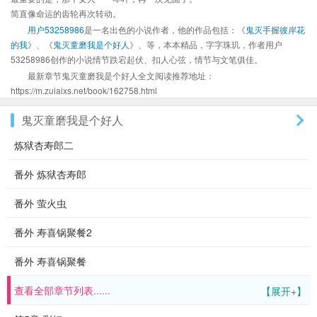
简直像命运的齿轮再次转动。
用户53258986
是一名出色的小说作者，他的作品包括：《
鬼灭手握彼岸花
的我
》、《
鬼灭童磨我是个好人
》、等，本本精品，字字珠玑，作者用户
53258986创作的小说情节跌宕起伏、扣人心弦，情节与文笔俱佳。
最新章节鬼灭童磨我是个好人全文阅读推荐地址：
https://m.zuiaixs.net/book/162758.html
鬼灭童磨我是个好人
炼狱杏寿郎二
番外 炼狱杏寿郎
番外 萤火虫
番外 寿喜锅聚餐2
番外 寿喜锅聚餐
查看全部章节列表......
【展开+】