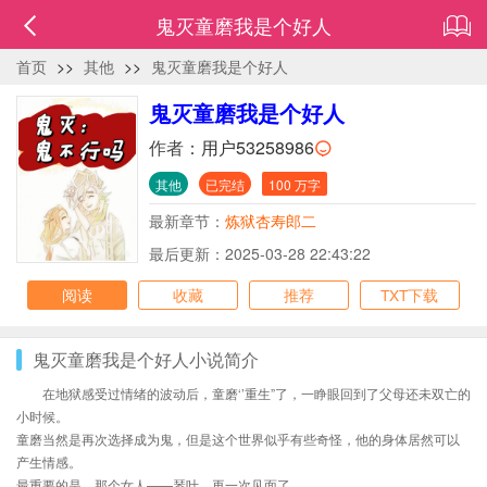
鬼灭童磨我是个好人
首页
>>
其他
>>
鬼灭童磨我是个好人
鬼灭童磨我是个好人
作者：
用户53258986
其他
已完结
100 万字
最新章节：
炼狱杏寿郎二
最后更新：2025-03-28 22:43:22
阅读
收藏
推荐
TXT下载
鬼灭童磨我是个好人小说简介
在地狱感受过情绪的波动后，童磨‘’重生”了，一睁眼回到了父母还未双亡的
小时候。
童磨当然是再次选择成为鬼，但是这个世界似乎有些奇怪，他的身体居然可以
产生情感。
最重要的是，那个女人——琴叶，再一次见面了。