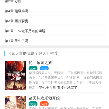
第5章 彩虹
第4章 超级难喝
第3章 履行职责
第2章 一些微不足道的问题
第1章 重生了吗
《鬼灭童磨我是个好人》推荐
轮回乐园之旅
其他
连载
轮回乐园同人文。无限流。 王长乐因死亡被轮回乐园
选中，在轮回乐园穿梭各个衍生世界。 在轮回乐园获
得力量，在衍生世界接触克苏鲁，在原生世界加入外
神教派。
最新：
第七十八章 直接冲就完了
诸天从欢乐颂开始
其他
完结
普通社畜池宇穿越了，醒来面对一浴袍美女。弄清对