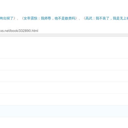
绔出狱了
》、《
女帝震惊：我师尊，他不是败类吗
》、《
高武：我不装了，我是无上
/book/332890.html