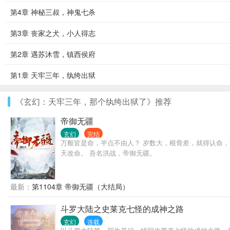
第4章 神秘三叔，神鬼七杀
第3章 丧家之犬，小人得志
第2章 遇苏沐雪，镇西侯府
第1章 天牢三年，纨绔出狱
《玄幻：天牢三年，那个纨绔出狱了》推荐
帝御无疆
玄幻
完结
万般皆是命，半点不由人？ 岁数大，根骨差，就得认命，
天改命。 吾名洪战，帝御无疆。
最新：
第1104章 帝御无疆（大结局）
斗罗大陆之史莱克七怪的成神之路
玄幻
连载