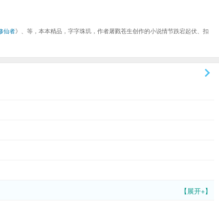
修仙者
》、等，本本精品，字字珠玑，作者屠戮苍生创作的小说情节跌宕起伏、扣
【展开+】