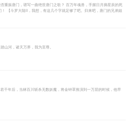
否重振唐门，谱写一曲绝世唐门之歌？ 百万年魂兽，手握日月摘星辰的死
！ 【斗罗大陆II，我想，有这几个字就足够了吧。归来吧，唐门的兄弟姐
，踏山河，诸天万界，我为至尊。
 若干年后，当林百川斩杀无数妖魔，将金钟罩推演到一万层的时候，他早