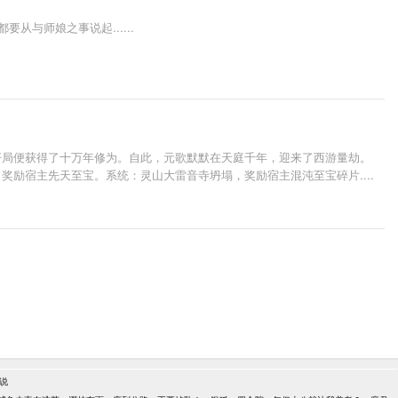
与师娘之事说起......
开局便获得了十万年修为。自此，元歌默默在天庭千年，迎来了西游量劫。
励宿主先天至宝。系统：灵山大雷音寺坍塌，奖励宿主混沌至宝碎片....
说