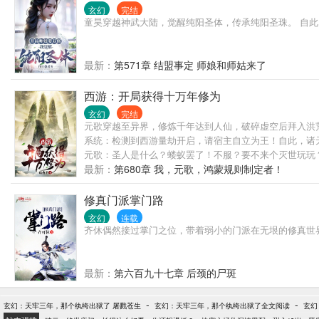
玄幻
完结
童昊穿越神武大陆，觉醒纯阳圣体，传承纯阳圣珠。 自此，
最新：
第571章 结盟事定 师娘和师姑来了
西游：开局获得十万年修为
玄幻
完结
元歌穿越至异界，修炼千年达到人仙，破碎虚空后拜入洪
系统：检测到西游量劫开启，请宿主自立为王！自此，诸天
元歌：圣人是什么？蝼蚁罢了！不服？要不来个灭世玩玩
最新：
第680章 我，元歌，鸿蒙规则制定者！
修真门派掌门路
玄幻
连载
齐休偶然接过掌门之位，带着弱小的门派在无垠的修真世
最新：
第六百九十七章 后颈的尸斑
-
-
玄幻：天牢三年，那个纨绔出狱了 屠戮苍生
玄幻：天牢三年，那个纨绔出狱了全文阅读
玄幻