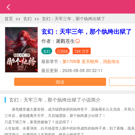
首页
>>
玄幻
>>
玄幻：天牢三年，那个纨绔出狱了
玄幻：天牢三年，那个纨绔出狱了
作者：
屠戮苍生
玄幻
已完结
724 万字
最新章节：
第1705章 至天暗州，消息传出
最后更新：2026-08-08 20:32:11
阅读
玄幻：天牢三年，那个纨绔出狱了小说简介
谢危楼穿越大夏皇朝，成为镇西侯府的纨绔世子，因偷看长公主洗澡，开局入
三年后，谢危楼离开天牢，天启城震惊，那个纨绔废少出狱了！
只是下狱三年，家竟然被偷了？这还得了！
人生如戏，全看演技，白天他是世人眼中的好色成性的纨绔子弟，到了夜晚，面具
阴谋诡计、尔虞我诈？在我面前，都是小把戏罢了。