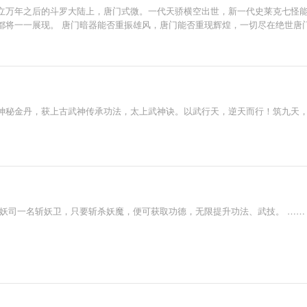
立万年之后的斗罗大陆上，唐门式微。一代天骄横空出世，新一代史莱克七怪能
将一一展现。 唐门暗器能否重振雄风，唐门能否重现辉煌，一切尽在绝世唐门
神秘金丹，获上古武神传承功法，太上武神诀。以武行天，逆天而行！筑九天
镇妖司一名斩妖卫，只要斩杀妖魔，便可获取功德，无限提升功法、武技。 ……