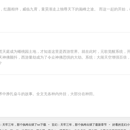
红颜相伴，威临九霄，童昊渐走上独尊天下的巅峰之途。 而这一起的开始，都要从
荒天庭成为蟠桃园土地，才知道这里是西游世界。就在此时，元歌觉醒系统，
神佛颤抖，西游量劫成为了令众神佛恐惧的大劫。系统：大闹天空增强百倍，奖
？
界中挣扎奋斗的故事。全文无各种内外挂，大部分在种田。
-
-
：天牢三年，那个纨绔出狱了txt下载
玄幻：天牢三年，那个纨绔出狱了最新章节
好看的玄幻小