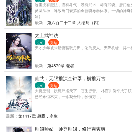
这里没有魔法，没有斗气，没有武术，却有武魂。唐门创
灵圣法神，导致唐门衰落的全新魂导器体系。一切的神奇都
妹】
最新：
第六百二十二章 大结局（四）
太上武神诀
玄幻
完结
天才少年被未婚妻骗取丹田，沦为废人。天降机缘，得一
最新：
第4879章 老者
仙武：无限推演金钟罩，横推万古
玄幻
完结
大夏皇朝，妖魔肆虐天下，苍生皆苦。 林百川侥幸成了
已经永恒不灭，一念凝金钟，独镇万古。
最新：
第1417章 超脱，永生
师娘师姑，师尊师姐，修行爽爽爽