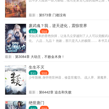
以斗罗大陆第一部为基础，续写史莱克七怪的成神之路，
最新：
第573章 门都没有
废武魂？我，逆天进化，震惊世界
玄幻
完结
突如其来的香艳抉择，让洛凡尘穿越到了人人可以觉醒武
化。 八品，九品？ 抱歉，那只是凡人的极限…… 本书又名
最新：
第3084章 大劫主，不败金木身！
生生不灭
玄幻
完结
少年陈枫 身怀绝世神器，修盖世魔功。 战人界、屠魔界、
最新：
第6442章 追击和失败
绝世唐门
玄幻
完结