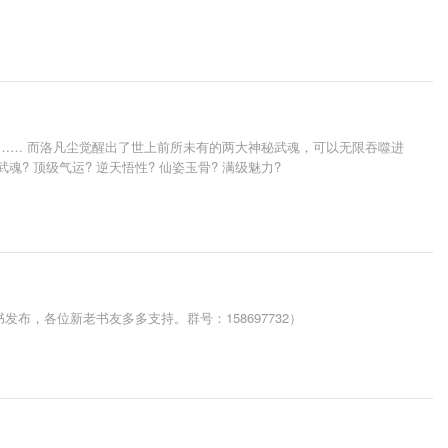
…… 而洛凡尘觉醒出了世上前所未有的两大神秘武魂，可以无限吞噬进
 顶级气运? 逆天悟性? 仙姿玉骨? 满级魅力?
布，各位新老书友多多支持。群号：158697732）