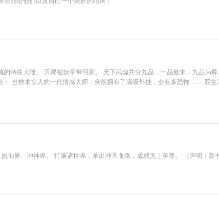
希望能给他们以及自己一个美好的结局！
魂的特殊大陆。 开局被妖帝带回家。 天下武魂共分九品，一品最末，九品为尊
： 当撩术惊人的一代情感大师，突然拥有了满级外挂，会有多恐怖…… 双生武魂?
挑仙界、冲神界。 打遍诸世界，杀出冲天血路，成就无上至尊。 （声明：新书发