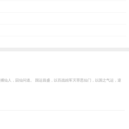
力捕仙人，囚仙问道。 国运昌盛，以百战凶军灭罪恶仙门，以国之气运，逆