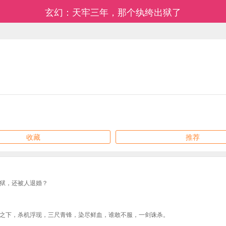
玄幻：天牢三年，那个纨绔出狱了
收藏
推荐
狱，还被人退婚？
之下，杀机浮现，三尺青锋，染尽鲜血，谁敢不服，一剑诛杀。