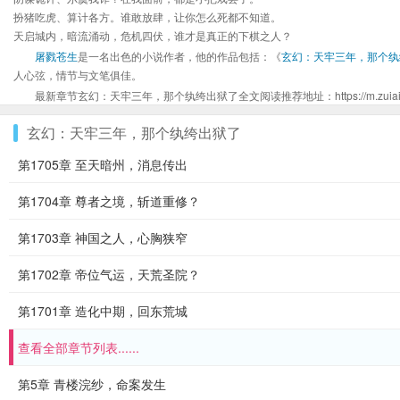
扮猪吃虎、算计各方。谁敢放肆，让你怎么死都不知道。
天启城内，暗流涌动，危机四伏，谁才是真正的下棋之人？
屠戮苍生
是一名出色的小说作者，他的作品包括：《
玄幻：天牢三年，那个纨
人心弦，情节与文笔俱佳。
最新章节玄幻：天牢三年，那个纨绔出狱了全文阅读推荐地址：https://m.zuiaixs.net
玄幻：天牢三年，那个纨绔出狱了
第1705章 至天暗州，消息传出
第1704章 尊者之境，斩道重修？
第1703章 神国之人，心胸狭窄
第1702章 帝位气运，天荒圣院？
第1701章 造化中期，回东荒城
查看全部章节列表......
第5章 青楼浣纱，命案发生