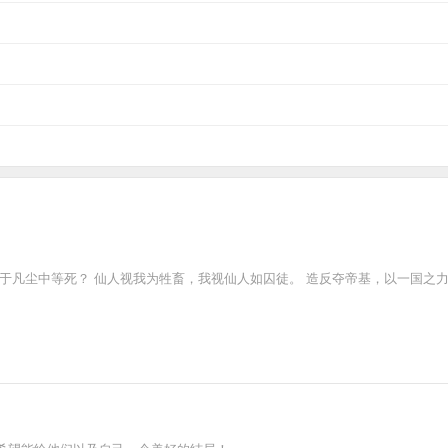
于凡尘中等死？ 仙人视我为牲畜，我视仙人如囚徒。 造反夺帝基，以一国之