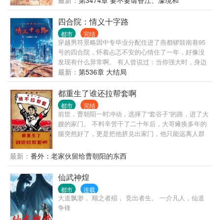
最新：
第3474章 要不要请香江、濠境和
了杨小涛的穿越。同名同姓，却是不同的性格。在这
个激流勇进...
四合院：情义十字路
都市
完结
穿越男符景略因中专毕业分配住进了燕都锣鼓南巷95
号的四合院，怀着忐忑不安的心情住了一年，好像没
发现有什么异常啊。 有人曾说过：当你强大时，身边
都是好人；当你弱小时，身边都是小人。 穿越男觉得
最新：
第536章 大结局
很有道理，决定继续坚持自己的应对方针：我不打
鱼，我只浑水摸鱼；有鱼就沉到水里，没鱼就浮出水
都重生了谁还拉帮套啊
面。 至于四合院是禽满？还是情满？穿越男表示：这
都市
完结
和自己有什么关系？爱谁谁！自己的情义只付给对自
前世，曹朝阳一时冲动，选择了“套谷子”的路，进了大
己真心的人，真心才能换真情啊。 四合院之外，自有
嫂的家门。 不料辛苦干了二十年后，大哥瘫痪多年的
自己用武的广阔天地……无系统无空间，不喜勿入，
腿突然好了，更是把他挤兑出家门，他只能远离人群
至于爽不爽？还是交由各位看官大爷来评价吧。
做了护林员的工作。 重生1970年，当大嫂再次跪倒在
自己面前时，曹朝阳坚决地说“不！” 他绝不拉帮套！
最新：
番外：老家伙留给曹朝阳的东西
他要干副业队长，要去祁连大草原打旱獭、捉藏狐、
逮雪豹，再娶个只属于自己的女人，过好自己的小日
仙武神煌
子。 都重生了，谁还拉帮套啊。 本书又名：
都市
连载
大道飘渺， 顺之者殒， 竞出者生。 一介凡人，仙道
争锋