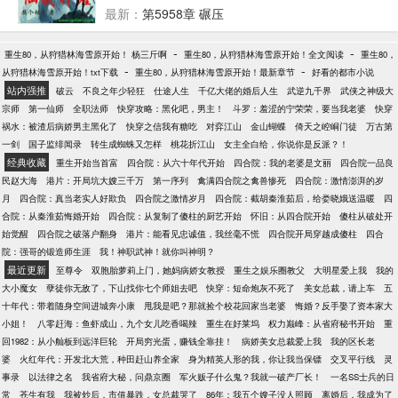
最新：
第5958章 碾压
-
-
重生80，从狩猎林海雪原开始！ 杨三斤啊
重生80，从狩猎林海雪原开始！全文阅读
重生80，
-
-
从狩猎林海雪原开始！txt下载
重生80，从狩猎林海雪原开始！最新章节
好看的都市小说
站内强推
破云
不良之年少轻狂
仕途人生
千亿大佬的婚后人生
武逆九千界
武侠之神级大
宗师
第一仙师
全职法师
快穿攻略：黑化吧，男主！
斗罗：羞涩的宁荣荣，要当我老婆
快穿
祸水：被渣后病娇男主黑化了
快穿之信我有糖吃
对弈江山
金山蝴蝶
倚天之崆峒门徒
万古第
一剑
国子监绯闻录
转生成蜘蛛又怎样
桃花折江山
女主全白给，你说你是反派？！
经典收藏
重生开始当首富
四合院：从六十年代开始
四合院：我的老婆是文丽
四合院一品良
民赵大海
港片：开局坑大嫂三千万
第一序列
禽满四合院之禽兽惨死
四合院：激情澎湃的岁
月
四合院：真当老实人好欺负
四合院之激情岁月
四合院：截胡秦淮茹后，给娄晓娥送温暖
四
合院：从秦淮茹悔婚开始
四合院：从复制了傻柱的厨艺开始
怀旧：从四合院开始
傻柱从破处开
始觉醒
四合院之破落户翻身
港片：能看见忠诚值，我丝毫不慌
四合院开局穿越成傻柱
四合
院：强哥的锻造师生涯
我！神职武神！就你叫神明？
最近更新
至尊令
双胞胎萝莉上门，她妈病娇女教授
重生之娱乐圈教父
大明星爱上我
我的
大小魔女
孽徒你无敌了，下山找你七个师姐去吧
快穿：短命炮灰不死了
美女总裁，请上车
五
十年代：带着随身空间进城奔小康
甩我是吧？那就捡个校花回家当老婆
悔婚？反手娶了资本家大
小姐！
八零赶海：鱼虾成山，九个女儿吃香喝辣
重生在好莱坞
权力巅峰：从省府秘书开始
重
回1982：从小舢板到远洋巨轮
开局穷光蛋，赚钱全靠挂！
病娇美女总裁爱上我
我的区长老
婆
火红年代：开发北大荒，种田赶山养全家
身为精英人形的我，你让我当保镖
交叉平行线
灵
事录
以法律之名
我省府大秘，问鼎京圈
军火贩子什么鬼？我就一破产厂长！
一名SS士兵的日
常
苍生有我
我被炒后，市值暴跌，女总裁哭了
86年：我五个嫂子没人照顾
离婚后，我成为了