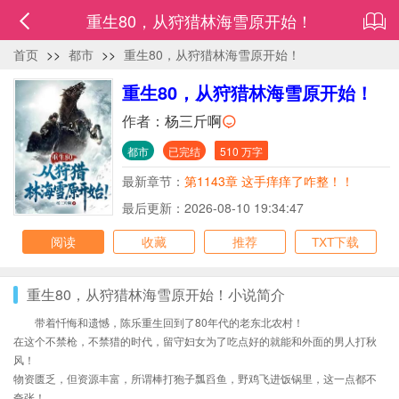
重生80，从狩猎林海雪原开始！
首页
>>
都市
>>
重生80，从狩猎林海雪原开始！
重生80，从狩猎林海雪原开始！
作者：
杨三斤啊
都市
已完结
510 万字
最新章节：
第1143章 这手痒痒了咋整！！
最后更新：2026-08-10 19:34:47
阅读
收藏
推荐
TXT下载
重生80，从狩猎林海雪原开始！小说简介
带着忏悔和遗憾，陈乐重生回到了80年代的老东北农村！
在这个不禁枪，不禁猎的时代，留守妇女为了吃点好的就能和外面的男人打秋
风！
物资匮乏，但资源丰富，所谓棒打狍子瓢舀鱼，野鸡飞进饭锅里，这一点都不
夸张！