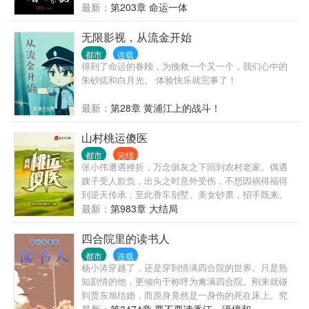
救个大美女什么的也可以做，虞姬别自杀了，妲己跟
最新：
第203章 命运一体
我走吧，貂蝉也挺可怜，杜十娘的百宝箱别扔……
无限影视，从流金开始
都市
连载
得到了命运的眷顾，为挽救一个又一个，我们心中的
朱砂痣和白月光。 体验快乐就完事了！
最新：
第28章 黄浦江上的战斗！
山村桃运傻医
都市
完结
张小伟遭遇挫折，万念俱灰之下回到农村老家。偶遇
嫂子受人欺负，出头之时意外受伤，不想因祸得福得
到逆天传承，至此香车别墅、美女钞票，招手既来。
最新：
第983章 大结局
四合院里的读书人
都市
连载
杨小涛穿越了，还是穿到情满四合院的世界。只是熟
知剧情的他，更倾向于称呼为禽满四合院。刚来就碰
到贾东旭结婚，而原身竟然是一身伤的死在床上。究
其原因，却是……被院子里的禽兽合伙揍了，这才有