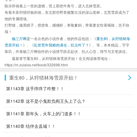
陈乐怀揣着上一世的遗憾，背上那把牛角弓，进入北林雪原。
有着丰富狩猎经验的他，东北那些野兽频繁出没的深山老林，北荒雪原成为了
他的专属猎场。
打野猪，揍黑瞎子，捞捞鱼，捕捕虾，孝敬爹妈，带着妻女吃香喝辣，岂不快
哉！
杨三斤啊
是一名出色的小说作者，他的作品包括：《
重生80，从狩猎林海
雪原开始！
》、《
乱世荒年我粮肉满仓，狂点咋了？
》、等，本本精品，字字
珠玑，作者杨三斤啊创作的小说情节跌宕起伏、扣人心弦，情节与文笔俱佳。
最新章节重生80，从狩猎林海雪原开始！全文阅读推荐地址：
https://m.zuiaixs.net/book/332698.html
重生80，从狩猎林海雪原开始！
第1143章 这手痒痒了咋整！！
第1142章 这不是小鬼欺负阎王头上了么？
第1141章 那年头，火车上的门道多！！
第1140章 结伴去县城！！