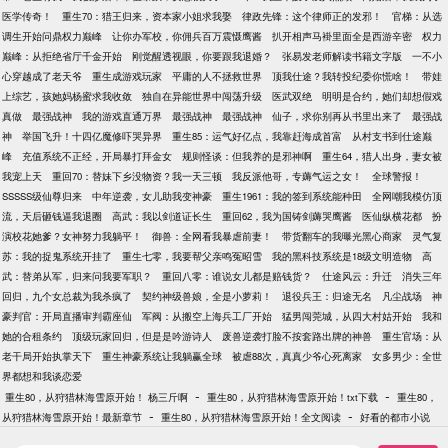
医学传奇！
重生70：猎王归来，资本家小姐求我娶
律政先锋：这个律师正的发邪！
官梯：从选
调生开始问鼎权力巅峰
让你办军校，你佣兵百万震慑鹰酱
扒开相声马褂里面全是西游辛密
权力
巅峰：从拒绝省厅千金开始
刚觉醒透视眼，你要跟我退婚？
张易发老师解读书籍文字版
一不小
心穿越成了老天爷
重生成游戏玩家
平庸的人不拯救世界
顶我仕途？我转投纪委你慌啥！
带娃
上综艺，孩她妈杨蜜求我收敛
独自在异能世界中闯荡升级
医武双绝
明明是合约，她们却想假戏
真做
最强战神
我的游戏直通万界
最强战神
最强战神
仙子，求你别再从书里出来了
最强战
神
举国飞升！十四亿魔修吓哭异界
重生85：运气好亿点，我靠赶海成首富
从村支书到仕途巅
峰
充值系统不正经，开局暴打拜金女
规则怪谈：但我养的是邪神啊
重生64，猎人出身，妻女被
我宠上天
重回70：替妹下乡没物资？我一天三顿
我反派他哥，专薅气运之女！
全球警报！
SSSSS级仙尊归来
中年逆袭，女儿助我变神豪
重生1961：我的签到系统能种田
全网嘲我模仿顶
流，天后砸钱逼我退圈
高武：我以剑道证长生
重回62，我为国铸剑薅哭鹰酱
医仙纵横花都
扮
演校花她爹？女神努力我躺平！
御兽：全网看我暴虐前妻！
带货翻车的我曝光黑心商家
灵气复
苏：我的捉鬼系统开挂了
重生七零，我要帮父亲鸣冤昭雪
我的黑科技系统是18级文明造物
高
武：替弟从军，归来问我要军职？
重回八零：谁说女儿都是赔钱货？
仕途风云：升迁
消失三年
回归，九个女总裁为我杀疯了
契约神级兽娘，全是小萝莉！
退役兵王：归途无名
凡尘战场
神
豪判官：开局直播审判霸座仙
军阀：从搬空上海兵工厂开始
猛男闯莞城，从四大村姑开始
我和
她的合租条约
顶级玩家回归，但是是吟游诗人
废兽逆袭打脸不按套路出牌的神兽
重生官场：从
老干局开始执掌天下
重生神豪系统让我躺赢全球
被虐88次，真真少爷心死离家
女多男少：全世
界都想和我谈恋爱
-
-
重生80，从狩猎林海雪原开始！ 杨三斤啊
重生80，从狩猎林海雪原开始！txt下载
重生80，
-
-
从狩猎林海雪原开始！最新章节
重生80，从狩猎林海雪原开始！全文阅读
好看的都市小说