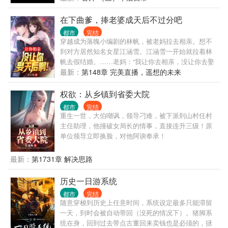
事。 秦泽：“妈蛋，还好我有系统” 各位书友要是觉得
《我的姐姐是大明星》还不错的话请不要忘记向您>
在下曲爹，捧老婆成天后不过分吧
都市
完结
穿越成为落魄小编剧的林帆，被老妈拉去相亲。想不
到对方居然知名女星江涵雪。江涵雪一开始就拉着林
帆去假结婚。……老妈：“我让你去相亲，没让你去娶
天后啊！”老爸：“儿子什么时候带媳妇回家？”妹
最新：
第148章 完美直播，遥想的未来
妹：“哥哥你什么时候出新专辑？”粉丝：“林哥你赶紧
出来...
权欲：从乡镇到省委大院
都市
完结
重生一世，大伯嘲讽，领导刁难，被下派到山村任村
主任助理，他撞破女局长的情事，直接连升三级！原
单位领导立即换脸，对他阿谀奉承！
最新：
第1731章 解决思路
历史一日游系统
都市
完结
随意穿梭到历史上任意时间，系统设定最多只能滞留
一天，到时会被自动带回（没死的情况下）。猪脚系
统在身，回到过去带点古董回来卖钱也是必须的，拯