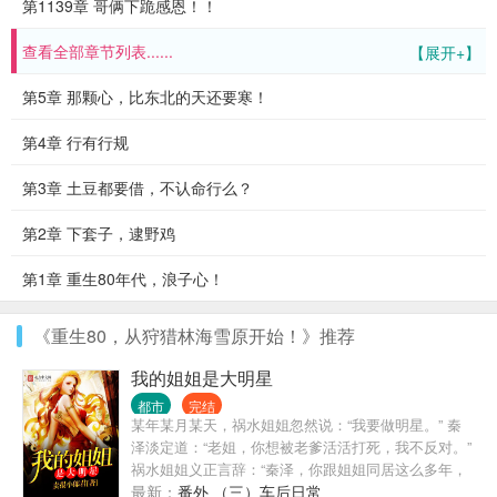
第1139章 哥俩下跪感恩！！
查看全部章节列表......
【展开+】
第5章 那颗心，比东北的天还要寒！
第4章 行有行规
第3章 土豆都要借，不认命行么？
第2章 下套子，逮野鸡
第1章 重生80年代，浪子心！
《重生80，从狩猎林海雪原开始！》推荐
我的姐姐是大明星
都市
完结
某年某月某天，祸水姐姐忽然说：“我要做明星。” 秦
泽淡定道：“老姐，你想被老爹活活打死，我不反对。”
祸水姐姐义正言辞：“秦泽，你跟姐姐同居这么多年，
这个锅，你必须背。” 这是一个姐姐不断坑弟弟的故
最新：
番外 （三）车后日常