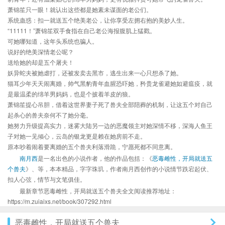
萧锦笙只一眼！就认出这些都是她素未谋面的老公们。
系统蛊惑：扣一就送五个绝美老公，让你享受左拥右抱的美妙人生。
“11111！”萧锦笙双手食指在自己老公海报腹肌上猛戳。
可她哪知道，这年头系统也骗人。
说好的绝美深情老公呢？
送给她的却是五个屠夫！
妖异蛇夫被她虐打，还被发卖去黑市，逃生出来一心只想杀了她。
猫耳少年天天闹离婚，帅气黑豹青年血腥恐吓她，矜贵龙雀避她如避瘟疫，就
是最温柔的绵羊男妈妈，也是个披着羊皮的狼。
萧锦笙提心吊胆，借着这世界妻子死了兽夫全部陪葬的机制，让这五个对自己
起杀心的兽夫奈何不了她分毫。
她努力升级提高实力，迷雾大陆另一边的恶魔领主对她深情不移，深海人鱼王
子对她一见倾心，云岛的银龙更是赖在她房前不走。
原本吵着闹着要离婚的五个兽夫利落滑跪，宁愿死都不同意离。
南月西
是一名出色的小说作者，他的作品包括：《
恶毒雌性，开局就送五
个兽夫
》、等，本本精品，字字珠玑，作者南月西创作的小说情节跌宕起伏、
扣人心弦，情节与文笔俱佳。
最新章节恶毒雌性，开局就送五个兽夫全文阅读推荐地址：
https://m.zuiaixs.net/book/307292.html
恶毒雌性，开局就送五个兽夫