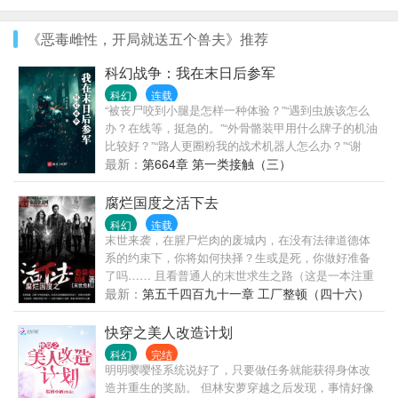
《恶毒雌性，开局就送五个兽夫》推荐
科幻战争：我在末日后参军
科幻
连载
“被丧尸咬到小腿是怎样一种体验？”“遇到虫族该怎么
办？在线等，挺急的。”“外骨骼装甲用什么牌子的机油
比较好？”“路人更圈粉我的战术机器人怎么办？”“谢
邀，人在异星，刚下我军登陆舰！”“谢谢家人们的关
最新：
第664章 第一类接触（三）
心，外星特产，真兵代购，9.9包邮。”“我...
腐烂国度之活下去
科幻
连载
末世来袭，在腥尸烂肉的废城内，在没有法律道德体
系的约束下，你将如何抉择？生或是死，你做好准备
了吗…… 且看普通人的末世求生之路（这是一本注重
谋略，心理，以及人性的末世求生书籍，无后宫，无
最新：
第五千四百九十一章 工厂整顿（四十六）
异能，纯写实）。 过年前，一日2更，中午12一更，
晚上9点一更。 年后，每日3更，时间待定！喜欢本
快穿之美人改造计划
书，记得点“加入书架”，还有“投推荐票”
科幻
完结
明明嘤嘤怪系统说好了，只要做任务就能获得身体改
造并重生的奖励。 但林安萝穿越之后发现，事情好像