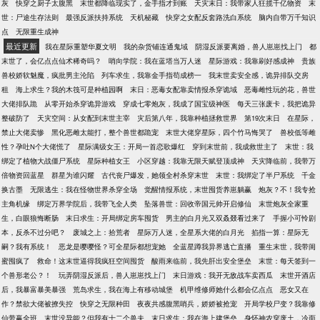
灰
快穿之厨子太腹黑
末世都降临现实了，金手指才到账
天灾末日：我带家人狂揽千亿物资
末
世：尸途生存法则
最强反派扶持系统
天机秘藏
快穿之女配反套路洗白系统
脑内自带万千知识
点
无限重生成神
最近更新
我在星际重塑华夏文明
我的杂货铺连通鬼域
阴湿反派要离婚，兽人崽崽找上门
都
末世了，会亿点点仙术稀奇吗？
哨向学院：我在蓝塔当万人迷
星际游戏：我靠刷好感成神
贵族
兽校娇软魅魔，疯批男主沦陷
列车求生，我靠金手指苟成榜一
我末世卖安全感，诡异排队交房
租
海上求生？我的木筏可是种植园啊
末日：恶毒女配靠卖情报杀穿诡域
恶毒雌性玩的花，兽世
大佬排队跪
从零开始杀穿诡异游戏
穿成七零炮灰，我成了国宝级神医
每天三张废卡，我把诡异
整破防了
天灾空间：从女配到末世主宰
灾后第八年，我靠种植拯救世界
第19次末日
在星际，
禁止大佬卖惨
黑化恶雌太能打，整个兽世都跪宠
末世大佬穿星际，四个竹马悔哭了
兽校低等雌
性？孕吐N个大佬慌了
星际满级女王：开局一首恋歌爆红
穿到末世前，我成救世主了
末世：我
绑定了植物大战僵尸系统
星际种植女王
小区穿越：我靠无限天赋登顶成神
天灾降临前，我带万
倍物资回蓝星
群星为谁闪耀
古代丧尸爆发，她领全村杀穿末世
末世：我绑定了半尸系统
千金
换古墨
无限逃生：我在怪物世界杀穿全场
觉醒情报系统，末世囤货养崽躺赢
炮灰？不！我专抢
主角机缘
绑定万界学院后，我带飞全人类
坠落兽世：回收帝国元帅开启修仙
末世炮灰全家重
生，白眼狼悔断肠
末日求生：开局绑定房车囤货
男主的白月光又双叒叕看过来了
手握小可怜剧
本，反杀不过分吧？
废城之上：拾荒者
星际万人迷，全星系大佬的白月光
掐指一算：星际无
嗣？我有系统！
恶龙是嘤嘤怪？可全星际都想宠她
全蓝星蹲我异界逃亡直播
重生末世，我带闺
蜜囤疯了
救命！这末世逼得我疯狂空间囤货
酸雨来临前，我先肝出安全堡垒
末世：每天签到一
个兽形老公？！
玩弄阴湿反派后，兽人崽崽找上门
末日游戏：我开无敌战车卖西瓜
末世开酒店
后，我暴富暴美暴强
荒岛求生，我在海上有移动城堡
机甲维修师她什么都会亿点点
恶女又在
作？禁欲大佬被撩失控
快穿之无限种田
夜夜共感腹黑哨兵，娇娇被抢宠
开局学校尸变？我靠修
仙带赢全班
末世没异能？但我有十二个兽夫
末日求生：我在海上建堡垒
身怀神农穿废土，冷面