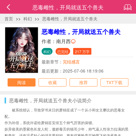
恶毒雌性，开局就送五个兽夫
首页
>>
科幻
>>
恶毒雌性，开局就送五个兽夫
恶毒雌性，开局就送五个兽夫
作者：
南月西
科幻
已完结
217 万字
最新章节：
完结感言
最后更新：2025-07-06 18:19:06
阅读
收藏
推荐
TXT下载
恶毒雌性，开局就送五个兽夫小说简介
被系统错认，导致穿书末日的萧锦笙成了一个从小和女主攀比的恶毒女
配。
作为补偿，系统许诺给萧锦笙安排五个帅气厉害的保镖。
妖异俊美的墨紫色长发人蛇，傲娇毒舌的猫耳少年，帅气逼人性张力拉满的黑
豹青年，还有温柔贴心的绵羊男妈妈，更有优雅矜贵可她带飞的龙雀兽夫。