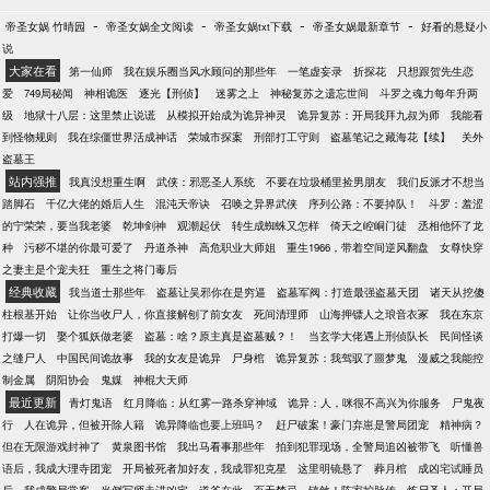
-
-
-
-
帝圣女娲 竹晴园
帝圣女娲全文阅读
帝圣女娲txt下载
帝圣女娲最新章节
好看的悬疑小
说
大家在看
第一仙师
我在娱乐圈当风水顾问的那些年
一笔虚妄录
折探花
只想跟贺先生恋
爱
749局秘闻
神相诡医
逐光【刑侦】
迷雾之上
神秘复苏之遗忘世间
斗罗之魂力每年升两
级
地狱十八层：这里禁止说谎
从模拟开始成为诡异神灵
诡异复苏：开局我拜九叔为师
我能看
到怪物规则
我在综僵世界活成神话
荣城市探案
刑部打工守则
盗墓笔记之藏海花【续】
关外
盗墓王
站内强推
我真没想重生啊
武侠：邪恶圣人系统
不要在垃圾桶里捡男朋友
我们反派才不想当
踏脚石
千亿大佬的婚后人生
混沌天帝诀
召唤之异界武侠
序列公路：不要掉队！
斗罗：羞涩
的宁荣荣，要当我老婆
乾坤剑神
观潮起伏
转生成蜘蛛又怎样
倚天之崆峒门徒
丞相他怀了龙
种
污秽不堪的你最可爱了
丹道杀神
高危职业大师姐
重生1966，带着空间逆风翻盘
女尊快穿
之妻主是个宠夫狂
重生之将门毒后
经典收藏
我当道士那些年
盗墓让吴邪你在是穷逼
盗墓军阀：打造最强盗墓天团
诸天从挖傻
柱根基开始
让你当收尸人，你直接解刨了前女友
死间清理师
山海押镖人之琅音衣冢
我在东京
打爆一切
娶个狐妖做老婆
盗墓：啥？原主真是盗墓贼？！
当玄学大佬遇上刑侦队长
民间怪谈
之缝尸人
中国民间诡故事
我的女友是诡异
尸身棺
诡异复苏：我驾驭了噩梦鬼
漫威之我能控
制金属
阴阳协会
鬼媒
神棍大天师
最近更新
青灯鬼语
红月降临：从红雾一路杀穿神域
诡异：人，咪很不高兴为你服务
尸鬼夜
行
人在诡异，但被开除人籍
诡异降临也要上班吗？
赶尸破案！豪门弃崽是警局团宠
精神病？
但在无限游戏封神了
黄泉图书馆
我出马看事那些年
拍到犯罪现场，全警局追凶被带飞
听懂兽
语后，我成大理寺团宠
开局被死者加好友，我成罪犯克星
这里明镜悬了
葬月棺
成凶宅试睡员