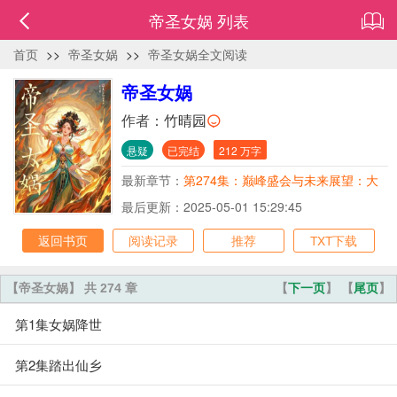
帝圣女娲 列表
首页
>>
帝圣女娲
>>
帝圣女娲全文阅读
帝圣女娲
作者：
竹晴园
悬疑
已完结
212 万字
最新章节：
第274集：巅峰盛会与未来展望：大
结局
最后更新：2025-05-01 15:29:45
返回书页
阅读记录
推荐
TXT下载
【帝圣女娲】 共 274 章
【
下一页
】 【
尾页
】
第1集女娲降世
第2集踏出仙乡