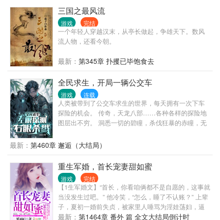
三国之最风流
游戏
完结
一个年轻人穿越汉末，从亭长做起，争雄天下。数风
流人物，还看今朝。
最新：
第345章 扑攫已毕饱食去
全民求生，开局一辆公交车
游戏
连载
人类被带到了公交车求生的世界，每天拥有一次下车
探险的机会。 传奇，天龙八部……各种各样的探险地
图层出不穷。 洞悉一切的碧瞳，杀伐狂暴的赤瞳，无
限成长的龙吟刀，潜力无穷的宠物…… 野蛮接烈火，
狂暴接拔刀斩，洞悉弱点，擒龙在手，一击必杀！ 万
最新：
第460章 邂逅（大结局）
人试炼，环境考验，染血的宝箱带来了无尽的宝藏，
也将带走无数生命 车队？联盟？ 不不不，那些只是弱
重生军婚，首长宠妻甜如蜜
者才需要的港湾！
游戏
完结
【1生军婚文】“首长，你看咱俩都不是自愿的，这事就
当没发生过吧。” 他冷笑，“怎么，睡了不认账？” 上辈
子，夏初一婚前失贞，被家里人唾骂为淫娃荡妇，逼
她嫁给跛足的老鳏夫。舅舅、母亲接连因她而死。只
最新：
第1464章 番外 篇 全文大结局倒计时