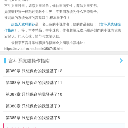
宫斗文里种田，虐恋文里通杀，修仙里面变性，魔法文里变形。
如脱缰野狗一样跑过无数个世界，不要问系统为什么不牵绳子。
被罚款的系统冤枉的高举双手:根本拉不住！
超级无敌玛丽苏
是一名出色的小说作者，他的作品包括：《
宫斗系统骚操
作指南
》、等，本本精品，字字珠玑，作者超级无敌玛丽苏创作的小说情节跌
宕起伏、扣人心弦，情节与文笔俱佳。
最新章节宫斗系统骚操作指南全文阅读推荐地址：
https://m.zuiaixs.net/book/356745.html
宫斗系统骚操作指南
第389章 只想保命的我登基了12
第388章 只想保命的我登基了11
第387章 只想保命的我登基了10
第386章 只想保命的我登基了9
第385章 只想保命的我登基了8