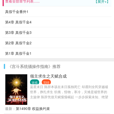
查看全部章节列表......
【展开+】
真假千金番外1
第4章 真假千金4
第3章 真假千金3
第2章 真假千金2
第1章 真假千金1
《宫斗系统骚操作指南》推荐
领主求生之天赋合成
游戏
完结
蓝星末日 陈辞本该在末日孤独死亡 却遇到全民穿越墟
世界，挣扎求生 饥饿，怪物，寒冷，灾难是墟世界的
主旋律 陈辞凭借天赋慢慢崛起 一步步探索未知、绝望
的墟世界 “我们本该死亡，正因为有价值才会穿越，死
亡并未远离，依旧在身后猛追，稍有松懈必将万劫不
最新：
第1490章 权益换约束
复！” 〔求生〕〔领主〕〔战争〕〔位面〕〔异能〕