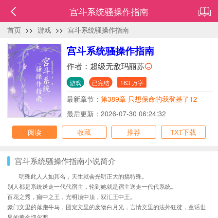
宫斗系统骚操作指南
首页
>>
游戏
>>
宫斗系统骚操作指南
宫斗系统骚操作指南
作者：
超级无敌玛丽苏
游戏
已完结
163 万字
最新章节：
第389章 只想保命的我登基了12
最后更新：2026-07-30 06:24:32
阅读
收藏
推荐
TXT下载
宫斗系统骚操作指南小说简介
明殊此人人如其名，天生就会光明正大的搞特殊。
别人都是系统送走一代代宿主，轮到她就是宿主送走一代代系统。
百花之秀，癫中之王，光明顶中顶，双汇王中王。
豪门文里的落跑牛马，团宠文里的废物白月光，言情文里的法外狂徒，童话世
界的黄金切尔西。