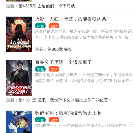
最新：
第4335章 去给他们一个下马威
火影：人在宇智波，我能提取词条
穿越
完结
悠真穿越火影世界，成为宇智波一族，并获得词条提取系统
号。 卡卡西：遇到悠真后，我才知道我的拷贝不值一提。
最新：
第606章 完结
京圈公子历练，全汉东疯了
穿越
完结
苏哲穿越人民的名义世界。 开局是京圈公子，坐拥雄厚的
你盖CBD？ 孙连城：让你招商引资，你把特斯拉从魔都
最新：
第1181章 说吧，我大孙多久才能坐上你们的位置？
数码宝贝：我真的没想当大王啊
穿越
完结
数码世界～～～ 一个未被选召的孩子 以一种既不神圣，