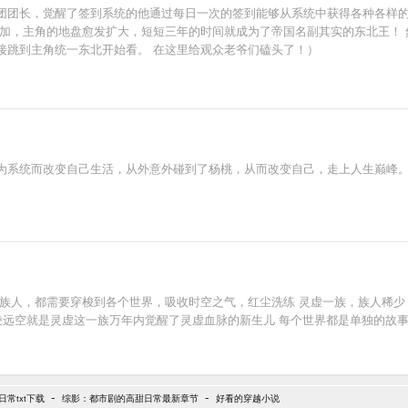
团团长，觉醒了签到系统的他通过每日一次的签到能够从系统中获得各种各样的
加，主角的地盘愈发扩大，短短三年的时间就成为了帝国名副其实的东北王！ 然
接跳到主角统一东北开始看。 在这里给观众老爷们磕头了！）
为系统而改变自己生活，从外意外碰到了杨桃，从而改变自己，走上人生巅峰
族人，都需要穿梭到各个世界，吸收时空之气，红尘洗练 灵虚一族，族人稀少
凌远空就是灵虚这一族万年内觉醒了灵虚血脉的新生儿 每个世界都是单独的故事
-
-
常txt下载
综影：都市剧的高甜日常最新章节
好看的穿越小说