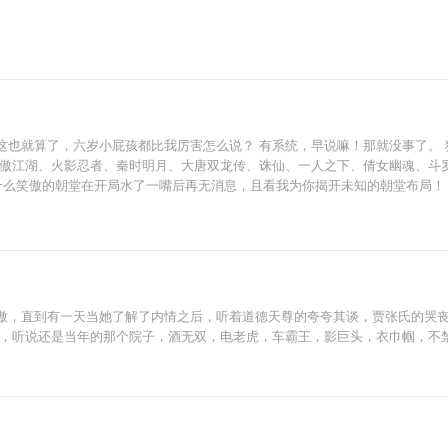
这也就算了，六岁小屁孩都比我厉害怎么说？ 有系统，早说嘛！那就没事了。
笑傲江湖、火影忍者、秦时明月、大唐双龙传、诛仙、一人之下、倩女幽魂、斗
什么笑傲的朝堂在开局水了一嘴后再无消息，且看我为你揭开未知的朝堂布局！
拿到了兵魔神，一统天下指日可待？ 群雄并起的隋末，这一次到底由谁主宰世
各大门派到底在隐藏什么？ 燕赤霞拿到了剧本，聊斋又会出现什么新的变化？
傲，直到有一天当她了解了内情之后，听着道德天尊的夸夸其谈，贾张氏的哭
游，听说还是当年的那个院子，酒无双，电老虎，车霸王，影巨头，衣巾帼，不