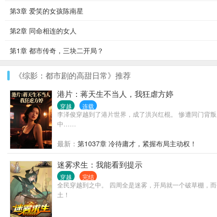
第3章 爱笑的女孩陈南星
第2章 同命相连的女人
第1章 都市传奇，三块二开局？
《综影：都市剧的高甜日常》推荐
港片：蒋天生不当人，我狂虐方婷
穿越
连载
李泽俊穿越到了港片世界，成了洪兴红棍。 惨遭同门背叛
中……
最新：
第1037章 冷待庸才，紧握布局主动权！
迷雾求生：我能看到提示
穿越
完结
全民穿越到之中。 四周全是迷雾，开局就一个破草棚，
土！