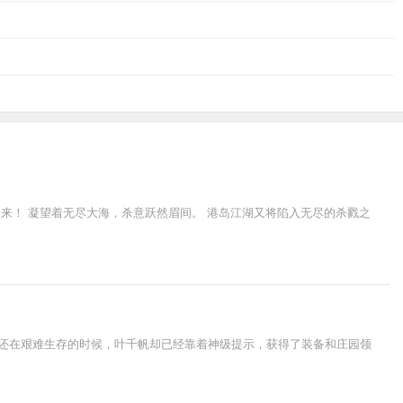
来！ 凝望着无尽大海，杀意跃然眉间。 港岛江湖又将陷入无尽的杀戮之
人还在艰难生存的时候，叶千帆却已经靠着神级提示，获得了装备和庄园领