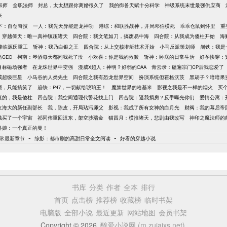
宗师
全职法师
封总，太太想跟你离婚很久了
我的御兽天赋十分科学
神级系统末世最强供应商
来
下：自创奇技
一人：我先天异能是龙神功
港综：和联胜战神，开局邓伯横死
乖乖仓鼠到怀里
重
穿越倚天：唯一真神镇压诸天
四合院：我文笔如刀，搞废易中海
四合院：从我成为傻柱开始
海
降临源氏重工
斩神：我乃白银之王
四合院：从上交核潜艇技术开始
小马反派策划师
崩铁：我是
CEO
柯南：琴酒每天都问我死了没
小欢喜：你是我的救赎
斩神：卧底的日常生活
好孕快穿：
目标磁场强者
在龙珠世界中变强
漫威X超人：神明？好弱的OAA
青云录：磕遍宗门CP后我恋爱了
威超级巨星
小马谷的人类先生
四合院之我有恐龙世界空间
扮演系统但霍格沃茨
黑胡子？暗暗果
强，只能搞笑了
崩铁：P47，一切献给琥珀王！
魔禁世界的哈基米
影视之我是不一样的烟火
买
真的，我是傻柱
四合院：我空间通现代警花找上门
四合院：逼我捐房？反手曝光你们
爱情公寓：
立海大的新任副部长
我，陈皮，开局玷污师父
影视：我成了所有女神的白月光
财阀：我的幕后帝
钱买了一个宇宙
祁同伟重回汉东，架空沙瑞金
猫四月：横推诸天，悲剧由我改写
神印之魔法师的
兽娘：一个真正的曼！
-
-
常最新章节
综影：都市剧的高甜日常全文阅读
好看的穿越小说
书库
分类
作者
全本
排行
首页
点击榜
推荐榜
收藏榜
临时书架
电脑版
全部小说
最近更新
网站地图
会员书架
Copyright © 2026
醉爱小说网 (m.zuiaixs.net)