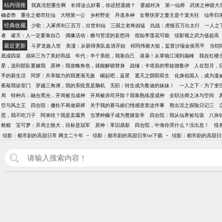
站内强推
我真没想重生啊
长得这么好看，你还想退婚？
婆媳对决
第一仙师
武侠之神级大
确姿势
重生之都市狂仙
大明第一公
乡村野史
丹道杀神
女尊快穿之妻主是个宠夫狂
仙帝归
经典收藏
少歌：入冢挥剑三百万，出世剑仙
三国之老将凶猛
抗战：虎狼百万出太行
一人之
者
诸天：人一定要靠自己
偶像活动：糖与苦涩的妄想诗
假如李莲花可能
综影视之武力值超高
最近更新
斗罗龙族入世
美漫：从获得美队血清开始
祁同伟握大狙，监督沙瑞金侯亮平
当铠
底成四皇
崩坏三为了美好而战
年代：半个系统，我靠自己
港枭！从掌镜江湖到巅峰
我在红楼当
星，追到部队要嫁我
原神：我攻略角色，就能解锁替身
战锤：卡塔昌的带娃德鲁伊
人在型月，
手的新生活
同穿：共享能力的我逐渐无敌
崛起吧，蓝星
遮天之阴阳双生
化身祖国人，成为漫
夜敲我诊室门
穿越三角洲，我的系统竟是脑机
无职：转生成为鲁迪的妹妹！
一人之下：为了变
局
特种兵：融合黑光，开局被当成神
开局被赤司开除？我靠熟练度成神
全职法师之冰与空间
空与风之王
四合院：傻柱不再做厨师
关于我的赛马娘们情感变质这件事
熊出没之探险日记三
思，我不吃刀子
阿来哇？我是卖腐男
当犟种癫子成为赘婿皇帝
四合院：我从仙界捡垃圾
八块
救赎
宝可梦：开局土狼犬，目标是冠军
原神：革旧鼎新
四合院，中海你哭什么？没出息！
怪
-
-
综影：都市剧的高甜日常 网文二十年
综影：都市剧的高甜日常txt下载
综影：都市剧的高甜日