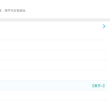
弦，情节与文笔俱佳。
【展开+】