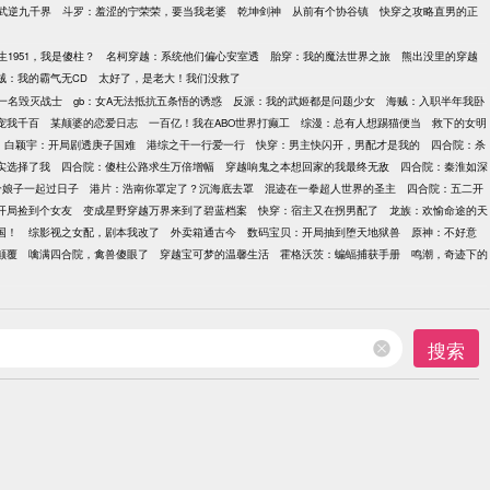
武逆九千界
斗罗：羞涩的宁荣荣，要当我老婆
乾坤剑神
从前有个协谷镇
快穿之攻略直男的正
生1951，我是傻柱？
名柯穿越：系统他们偏心安室透
胎穿：我的魔法世界之旅
熊出没里的穿越
贼：我的霸气无CD
太好了，是老大！我们没救了
一名毁灭战士
gb：女A无法抵抗五条悟的诱惑
反派：我的武姬都是问题少女
海贼：入职半年我卧
宠我千百
某颠婆的恋爱日志
一百亿！我在ABO世界打癫工
综漫：总有人想踢猫便当
救下的女明
白颖宇：开局剧透庚子国难
港综之干一行爱一行
快穿：男主快闪开，男配才是我的
四合院：杀
实选择了我
四合院：傻柱公路求生万倍增幅
穿越响鬼之本想回家的我最终无敌
四合院：秦淮如深
个娘子一起过日子
港片：浩南你罩定了？沉海底去罩
混迹在一拳超人世界的圣主
四合院：五二开
开局捡到个女友
变成星野穿越万界来到了碧蓝档案
快穿：宿主又在拐男配了
龙族：欢愉命途的天
国！
综影视之女配，剧本我改了
外卖箱通古今
数码宝贝：开局抽到堕天地狱兽
原神：不好意
颠覆
噙满四合院，禽兽傻眼了
穿越宝可梦的温馨生活
霍格沃茨：蝙蝠捕获手册
鸣潮，奇迹下的
搜索