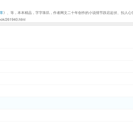
常
》、等，本本精品，字字珠玑，作者网文二十年创作的小说情节跌宕起伏、扣人心
261940.html