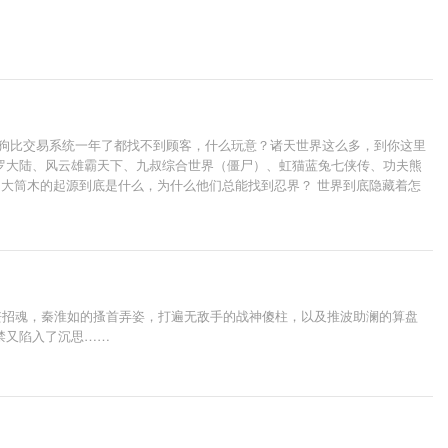
 狗比交易系统一年了都找不到顾客，什么玩意？诸天世界这么多，到你这里
罗大陆、风云雄霸天下、九叔综合世界（僵尸）、虹猫蓝兔七侠传、功夫熊
 大筒木的起源到底是什么，为什么他们总能找到忍界？ 世界到底隐藏着怎
界？ 这一次张小凡不在悲剧，那世界又该何去何从？还没有暴露的不要碧莲
千仞雪看着面前的鸳鸯锅，看你七怪怎么崛起？ 风云你们还不乖乖到到本帮
丧招魂，秦淮如的搔首弄姿，打遍无敌手的战神傻柱，以及推波助澜的算盘
禁又陷入了沉思……