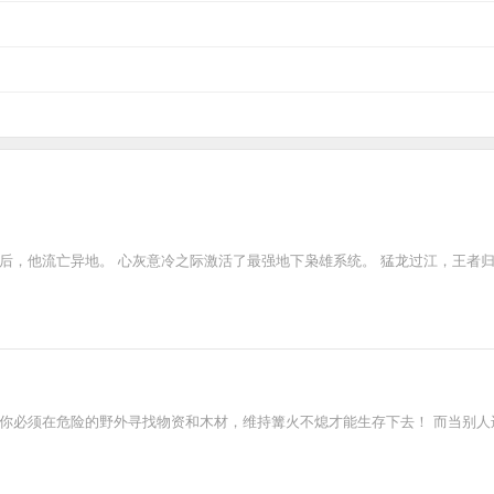
后，他流亡异地。 心灰意冷之际激活了最强地下枭雄系统。 猛龙过江，王者归
而你必须在危险的野外寻找物资和木材，维持篝火不熄才能生存下去！ 而当别