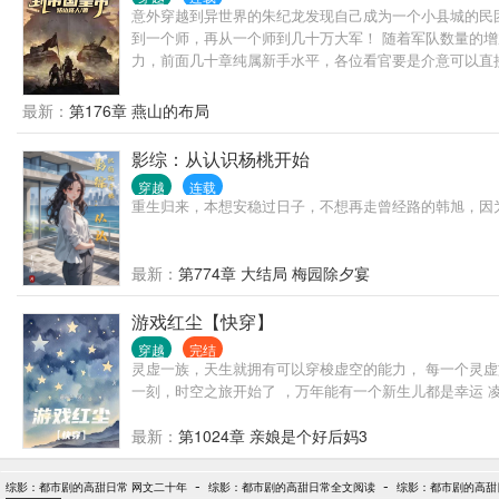
意外穿越到异世界的朱纪龙发现自己成为一个小县城的民
到一个师，再从一个师到几十万大军！ 随着军队数量的增
力，前面几十章纯属新手水平，各位看官要是介意可以直
最新：
第176章 燕山的布局
影综：从认识杨桃开始
穿越
连载
重生归来，本想安稳过日子，不想再走曾经路的韩旭，因
最新：
第774章 大结局 梅园除夕宴
游戏红尘【快穿】
穿越
完结
灵虚一族，天生就拥有可以穿梭虚空的能力， 每一个灵虚
一刻，时空之旅开始了 ，万年能有一个新生儿都是幸运 
最新：
第1024章 亲娘是个好后妈3
-
-
综影：都市剧的高甜日常 网文二十年
综影：都市剧的高甜日常全文阅读
综影：都市剧的高甜日