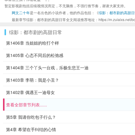
暂定影视剧包括后续视情况而定，不无脑推，不强行推节奏，谢谢大家支持。
网文二十年
是一名出色的小说作者，他的作品包括：《
综影：都市剧的高甜日
最新章节综影：都市剧的高甜日常全文阅读推荐地址：https://m.zuiaixs.net/book/
综影：都市剧的高甜日常
第1406章 当姐姐的给打个样
第1405章 心态不同后的松弛感
第1404章 三个丫头一台戏，乐极生悲王一迪
第1403章 李萌：我是小丑？
第1402章 偶遇王一迪母女
查看全部章节列表......
第5章 我请你吃包子行么？
第4章 希望在手纠结的心情