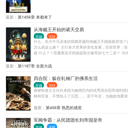
最新：
第1456章 来都来了
从海贼王开始的诸天交易
穿越
完结
什么，先天牛马圣体的我都穿越到海贼王不能锻炼变强？
怎么就这么难？ 主打各大世界的变化发展，目前世界：
猫 什么？？恶魔果实尽然能提取出猴哥的七十二变？ 为
么样的秘密，九天玄女和神龙到底是为何昙花一现，政哥
率先知道了后续，异人的发展到底会走向何方，天师度和
最新：
第1187章 全面大战
主的碗里来？
四合院：躲在轧钢厂的佛系生活
穿越
完结
南锣鼓巷王主任向来因为她辖区内的优秀四合院而感到骄
精和官迷，不禁陷入了沉思…… 若干年后，当她故地重
最新：
第406章 熟悉的感觉
军阀争霸：从民团团长到帝国皇帝
穿越
连载