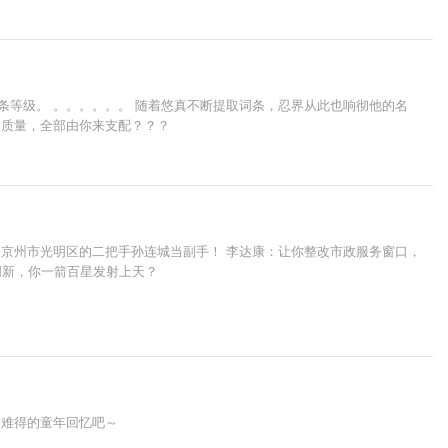
条等级。 。。。。。。 随着悠真不断提取词条，忍界从此也响彻他的名
、质量，全部由你来支配？？？
给京州市光明区的二把手孙连城当副手！ 李达康：让你整改市政服务窗口，
创新，你一箭百星发射上天？
次难得的童年回忆吧～