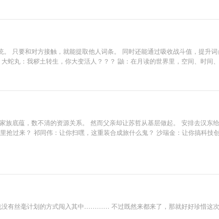
。 只要和对方接触，就能提取他人词条。 同时还能通过吸收战斗值，提升词
 大蛇丸：我秽土转生，你大变活人？？？ 鼬：在月读的世界里，空间、时间
家族底蕴，数不清的资源关系。 然而父亲却让苏哲从基层做起。 安排去汉东
手里抢过来？ 祁同伟：让你扫嘿，这重装合成旅什么鬼？ 沙瑞金：让你搞科技
也没有丝毫计划的方式闯入其中………… 不过既然来都来了，那就好好珍惜这