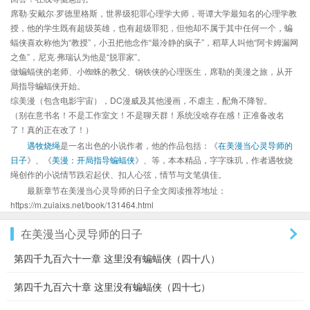
席勒·安戴尔·罗德里格斯，世界级犯罪心理学大师，哥谭大学最知名的心理学教
授，他的学生既有超级英雄，也有超级罪犯，但他却不属于其中任何一个，蝙
蝠侠喜欢称他为“教授”，小丑把他念作“最冷静的疯子”，稻草人叫他“阿卡姆漏网
之鱼”，尼克·弗瑞认为他是“脱罪家”。
做蝙蝠侠的老师、小蜘蛛的教父、钢铁侠的心理医生，席勒的美漫之旅，从开
局指导蝙蝠侠开始。
综美漫（包含电影宇宙），DC漫威及其他漫画，不虐主，配角不降智。
（别在意书名！不是工作室文！不是聊天群！系统没啥存在感！正准备改名
了！真的正在改了！）
遇牧烧绳
是一名出色的小说作者，他的作品包括：《
在美漫当心灵导师的
日子
》、《
美漫：开局指导蝙蝠侠
》、等，本本精品，字字珠玑，作者遇牧烧
绳创作的小说情节跌宕起伏、扣人心弦，情节与文笔俱佳。
最新章节在美漫当心灵导师的日子全文阅读推荐地址：
https://m.zuiaixs.net/book/131464.html
在美漫当心灵导师的日子
第四千九百六十一章 这里没有蝙蝠侠（四十八）
第四千九百六十章 这里没有蝙蝠侠（四十七）