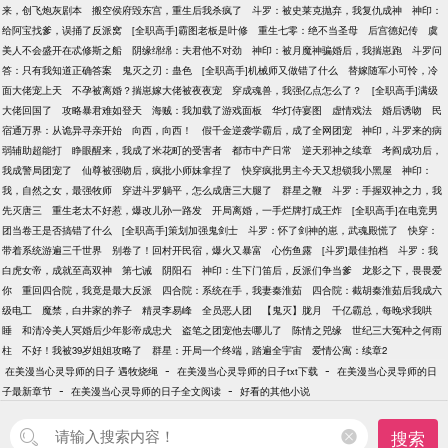
来，创飞炮灰剧本
搬空侯府毁东宫，重生后我杀疯了
斗罗：被史莱克抛弃，我复仇成神
神印：
给阿宝找爹，误捅了反派窝
[全职高手]霸图老板是叶修
重生七零：绝不当圣母
后宫德妃传
虞
美人不会盛开在忒修斯之船
阴缘绵绵：夫君他不对劲
神印：被月魔神骗婚后，我揣崽跑
斗罗问
答：只有我知道正确答案
鬼灭之刃：蛊色
[全职高手]机械师又做错了什么
替嫁随军小可怜，冷
面大佬宠上天
不孕被离婚？揣崽嫁大佬被夜夜宠
穿成魂兽，我强亿点怎么了？
[全职高手]满级
大佬回国了
攻略暴君难如登天
海贼：我加载了游戏面板
华灯侍宴图
虚情戏法
婚后诱吻
民
宿通万界：从诡异寻亲开始
向西，向西！
假千金逆袭学霸后，成了全网团宠
神印，斗罗来的病
弱辅助超能打
睁眼醒来，我成了米花町的受害者
都市中产日常
逆天邪神之续章
考阎成功后，
我成警局团宠了
仙尊被强吻后，疯批小师妹拿捏了
快穿疯批男主今天又想锁我小黑屋
神印：
我，自然之女，最强牧师
穿进斗罗躺平，怎么成唐三大腿了
群星之鞭
斗罗：手握双神之力，我
先灭唐三
重生老太不好惹，爆改儿孙一路发
开局离婚，一手烂牌打成王炸
[全职高手]在电竞男
团当卷王是否搞错了什么
[全职高手]策划加强鬼剑士
斗罗：怀了剑神的崽，武魂殿慌了
快穿：
带着系统游遍三千世界
别卷了！回村开民宿，爆火又暴富
心伤鱼露
[斗罗]最佳拍档
斗罗：我
白虎女帝，成就至高双神
第七诫
阴阳石
神印：生下门笛后，反派们争当爹
龙影之下，畏畏爱
你
重回四合院，我竟是最大反派
四合院：系统在手，我妻秦淮茹
四合院：截胡秦淮茹后我成六
级电工
魔禁，白井家的养子
精灵李易峰
全员恶人团
【鬼灭】胧月
千亿霸总，每晚求我哄
睡
和清冷美人冥婚后少年影帝成忠犬
盗笔之团宠他去哪儿了
陈情之兕缘
世纪三大冤种之何雨
柱
不好！我被39岁姐姐攻略了
群星：开局一个终端，踏遍全宇宙
爱情公寓：续章2
-
-
在美漫当心灵导师的日子 遇牧烧绳
在美漫当心灵导师的日子txt下载
在美漫当心灵导师的日
-
-
子最新章节
在美漫当心灵导师的日子全文阅读
好看的其他小说
搜索