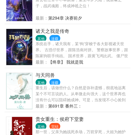
子，战武魂殿，终成神祗之位！
最新：
第294章 决赛前夕
诸天之我是传奇
其他
连载
系统在手，诸天我有，某“狗”穿梭于各大影视诸天世
界。 古惑仔世界，跟陈浩南对拼。 警察故事世界，跟
陈家驹联手缉凶。 国术世界，跟黄飞鸿比武。 僵尸世
界，跟九叔一起抓鬼、打僵尸。 漫威世界，带着妇联
最新：
【终章】 我就是我
打灭霸。 …… 简介无力，各位点进来看看就知道了，
看一下又不吃亏！
与天同兽
其他
连载
重生后，该做些什么？自然是弥补遗憾，彻底地远离
某个不可言说的人。从卑微走向强大，这个世界再也
没有什么可以阻碍她成神。可是，当发现不小心捡到
一只神兽，随着神兽的成长化形，当看清楚神兽的人
最新：
第691章 番外三：
形模样，她心里瞬间被卧槽刷满屏。说好的神兽呢？
为毛神兽变成了那个传说中不可言说的人？两世都栽
贵女重生：侯府下堂妻
在一只兽手上，楚灼表示真是日了狗了！楚灼：那只
其他
完结
蛇精病的神兽每天都想和她生小神兽怎么办？在线
那一世，父亲为她战死杀场，万箭穿死，大姐为她护