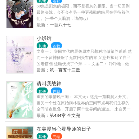
其他
连载
60集是剧集的极限，而不是喜灰的极限。当一切回到
最终决战，会不会有另一种更残酷的结局在等待着他
们。(一些个人脑洞，请勿ky)
最新：
一百八十七
小饭馆
其他
连载
文案一： 穿回古代的展鸰原本只想种地做菜养弟弟 然
而一不留神征服了无数回头客的胃 又意外捡到了自己
的老搭档 还顺便成了个亲…… 文案二： 种种地，做
做菜，抓抓贼 展鸰的穿越生活无比惬意 蓦然回首，貌
最新：
第一百五十三章
似还缺个娃他爹？ 老搭档默默指了指自己：“你早有
了！” 重点：女主特别“凶残”且……好厨艺！男主寡言
请叫我战神
暖男大忠犬 公告：明天九月二十五号入V，当天日
其他
连载
万！希望大家可以多多支持！
重要的事情说三遍： 本文无> 这是一篇脑洞大开文。
当另一个处在原始雨林世界的空间节点与我们生存的
空间节点重叠，开启了两个世界间的通道。 来自另一
个世界的植物在短短几天里蔓延开来，城市沦陷了。
最新：
第484章 全文完
不久后，食草的、食腐的、大型肉食动物们纷纷登
场。 > 敬告诸位转载文的同学：因某绝最近精神失
在美漫当心灵导师的日子
常，爱发龙套， 为了避免作者花式批发龙套给诸位闹
其他
完结