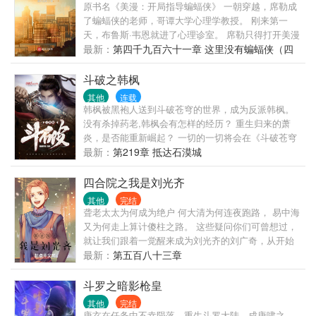
出不愉快，请不要来刺激精神失常的人，万分感谢！
原书名《美漫：开局指导蝙蝠侠》 一朝穿越，席勒成
你好我好大家好！
了蝙蝠侠的老师，哥谭大学心理学教授。 刚来第一
天，布鲁斯·韦恩就进了心理诊室。 席勒只得打开美漫
聊天系统，发了第一条帖子:蝙蝠侠问我人生的意义，
最新：
第四千九百六十一章 这里没有蝙蝠侠（四
该怎么回答？在线等挺急的。 席勒·安戴尔·罗德里格
十八）
斯，世界级犯罪心理学大师，哥谭大学最知名的心理
斗破之韩枫
学教授，他的学生既有超级英雄，也有超级罪犯，但
其他
连载
他却不属于其中任何一个，蝙蝠侠喜欢称他为“教授”，
韩枫被黑袍人送到斗破苍穹的世界，成为反派韩枫。
小丑把他念作“最冷静的疯子”，稻草人叫他“阿卡姆漏
没有杀掉药老,韩枫会有怎样的经历？ 重生归来的萧
网之鱼”，尼克·弗瑞认为他是“脱罪家”。 做蝙蝠侠的老
炎，是否能重新崛起？ 一切的一切将会在《斗破苍穹
师、小蜘蛛的教父、钢铁侠的心理医生，席勒的美漫
之韩枫》中为你解答。
最新：
第219章 抵达石漠城
之旅，从开局指导蝙蝠侠开始。 综美漫（包含电影宇
宙），DC漫威及其他漫画，不虐主，配角不降智。
四合院之我是刘光齐
（别在意书名！不是工作室文！不是聊天群！系统没
其他
完结
啥存在感！正准备改名了！真的正在改了！）
聋老太太为何成为绝户 何大清为何连夜跑路， 易中海
又为何走上算计傻柱之路。 这些疑问你们可曾想过，
就让我们跟着一觉醒来成为刘光齐的刘广奇，从开始
来给我们一一解开谜团，本书不止四合院一个剧情。
最新：
第五百八十三章
还有其他人物。 适度金手指，随身大空间
斗罗之暗影枪皇
其他
完结
唐玄在任务中不幸陨落，重生斗罗大陆，成唐啸之