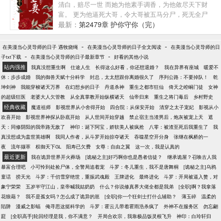
等，挺急的！某兽：（⊙ω⊙）喵~是传统的玄幻文，
清白，赔尽一世 而她为他素手调香，为他敛尽天下财
而是一生放荡不羁的中二男主只想每天和女主秀恩爱
富。 更为他逼死大哥，令大哥被五马分尸，死无全尸
的虐狗甜文！阅读注意事项：【1、玄幻大长篇，比较
他却砍断她的十指，断她手腕，将她乱棍打死。 娘
最新：
第2479章 护你守你（完）
慢热。【2、雷苏爽甜文，不考据，相关设定都是胡掰
说，娘的小阿凝，娘希望这一世会有被人如宝似珠的
的，就图个乐。【3、众口难调是常事，大家文明看
对你，为你挡去所有的疼痛，为你遮去所有的风雨，
-
-
在美漫当心灵导师的日子 遇牧烧绳
在美漫当心灵导师的日子全文阅读
在美漫当心灵导师的日
文，实在是不喜就弃文吧^—^【玄幻系列文】逆转仙
娘更你一生都是不知道何为疼痛，可是她却全身骨头
-
-
子txt下载
在美漫当心灵导师的日子最新章节
好看的其他小说
途姐妹篇：《撩神[快穿]》妖魔鬼怪系列之魔星：《为
碎裂，皮肉之下，仍可见那截断碗中的森森白骨。
站内强推
我真没想重生啊
仕途人生
长得这么好看，你还想退婚？
我在异界有座城
暖爱不
你着魔》妖魔鬼怪系列之妖蛊：《掌中妖夫》长篇修
休：步步成婚
我的御兽天赋十分科学
封总，太太想跟你离婚很久了
序列公路：不要掉队！
乾
仙小说：《重生之逆转仙途》西幻穿书纯爱：《[穿书]
坤剑神
我能穿梭诸天万界
在幻想乡的日子
丹道杀神
重生之都市狂仙
倚天之崆峒门徒
女神
黑化圣骑士》微博：晋江雾矢翊。
的超级狂医
老婆大人欠管教
从全真掌教开始纵横诸天
仙帝归来
重生之将门毒后
乡村野史
经典收藏
魔道祖师
影视世界从小舍得开始
四合院：从保安开始
清穿之太子宠妃
影视从小
欢喜开始
影视世界神探从卧底开始
从人世间开始穿越
禁止宿主当渣男后，炮灰被宠上天
遮
天：同修阴阳的我帝路无敌了
神印：诞下阿宝，娇软美人被疯抢
八零：被渣至死后我重生了
我
真没想成为盖世英雄啊
我同人作者，从斗罗开始掠夺诸天
吞噬星空开分身
张继在枫桥的一
夜
流年撷萃
权御天下GL
阳寿已欠费
女尊：自由之翼
这一次，我是认真的
最近更新
我在诡异世界开火葬场
[诡秘之主]好巧啊你也是愚者信徒？
继承诡屋？召唤古人我
暴富合理吧
小可怜到处捡尸体，全警局追着宠
斗罗：冬儿重生，我不是唐舞桐
[诡秘之主]乌鸦
童话
捞天光
斗罗：千仞雪穿绝世，重振武魂殿
王牌进化
最终进化
斗罗：开局被逼入赘，对
象宁荣荣
五岁半守江山，皇帝喊我姑奶奶
什么？你说修真界大佬全都是我弟
[全职]啊？我拿落
花狼藉？
我不是孤女吗？怎么成了诡异的崽
[全职]你一个狂剑士打什么辅助？
薄玉碎
温柔的
陷阱
漫威之影蝠
俺寻思这挺科学的
斗罗：霍云儿带着霍雨浩杀疯了
外神不在服务区
勿忘翩
跹
[全职高手]轮回经理是我，你不满意？
开局合欢宗，我靠极品饭灵根飞升
神印：白玲轩归