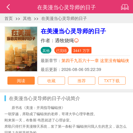
在美漫当心灵导师的日子
首页
>>
其他
>>
在美漫当心灵导师的日子
在美漫当心灵导师的日子
作者：
遇牧烧绳
其他
已完结
3441 万字
最新章节：
第四千九百六十一章 这里没有蝙蝠侠
（四十八）
最后更新：2026-08-06 05:22:39
阅读
收藏
推荐
TXT下载
在美漫当心灵导师的日子小说简介
原书名《美漫：开局指导蝙蝠侠》
一朝穿越，席勒成了蝙蝠侠的老师，哥谭大学心理学教授。
刚来第一天，布鲁斯·韦恩就进了心理诊室。
席勒只得打开美漫聊天系统，发了第一条帖子:蝙蝠侠问我人生的意义，该怎么
回答？在线等挺急的。