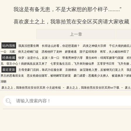
我这是有备无患，不是大家想的那个样子........”
喜欢废土之上，我靠拾荒在安全区买房请大家收藏：(m
上一章
站内强推
我真没想重生啊
长得这么好看，你还想退婚？
武侠之神级大宗师
千亿大佬的婚后
一公
元配
倚天之崆峒门徒
丞相他怀了龙种
娇妻难逃
国子监绯闻录
将军，夫人喊你种田了
经典收藏
快穿：这是什么，反派！亲一口
带着男神穿六零
重生80年：绯闻军嫂掌勺国宴
祁
见
宿主小心！病娇疯批反派又来了
七零安逸生活后，飞升来到修仙界
五零穿书日常
飞升失败
最近更新
主母变豪门后妈，靠武力征服全家
京婚缠欢
妹宝随爸入赘，反被继兄们宠上天
我
男主的恶毒前女友
恶女抢婚去随军，被绝嗣军官娇宠
豪门虐爱：恶魔夜少太撩人
被逼换亲？娇
溺吻
-
-
废土之上，我靠拾荒在安全区买房 小主超有福
废土之上，我靠拾荒在安全区买房txt下载
废土