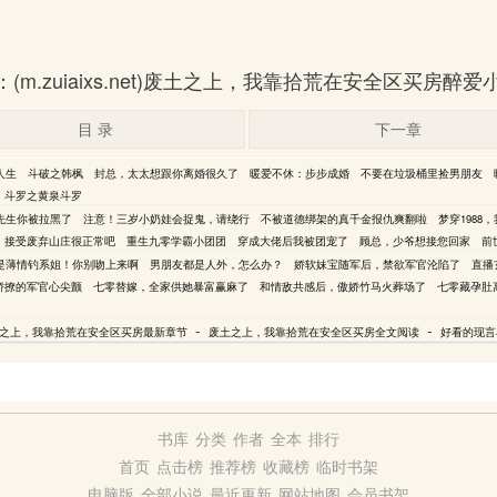
.zuiaixs.net)废土之上，我靠拾荒在安全区买房醉
目 录
下一章
人生
斗破之韩枫
封总，太太想跟你离婚很久了
暖爱不休：步步成婚
不要在垃圾桶里捡男朋友
斗罗之黄泉斗罗
先生你被拉黑了
注意！三岁小奶娃会捉鬼，请绕行
不被道德绑架的真千金报仇爽翻啦
梦穿1988
，接受废弃山庄很正常吧
重生九零学霸小团团
穿成大佬后我被团宠了
顾总，少爷想接您回家
前
是薄情钓系姐！你别吻上来啊
男朋友都是人外，怎么办？
娇软妹宝随军后，禁欲军官沦陷了
直播
娇撩的军官心尖颤
七零替嫁，全家供她暴富赢麻了
和情敌共感后，傲娇竹马火葬场了
七零藏孕肚
-
-
之上，我靠拾荒在安全区买房最新章节
废土之上，我靠拾荒在安全区买房全文阅读
好看的现言
书库
分类
作者
全本
排行
首页
点击榜
推荐榜
收藏榜
临时书架
电脑版
全部小说
最近更新
网站地图
会员书架