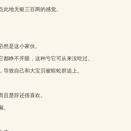
点此地无银三百两的感觉。
必然是这小家伙。
它都睁不开眼，这种亏它可从来没吃过。
，导致自己和大宝贝被蜈蚣群追上。
而且楚辞还很喜欢。
漏。
。