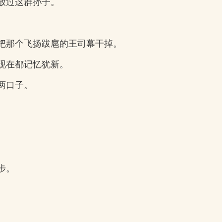
放过这群孙子。
把那个飞扬跋扈的王司幕干掉。
现在都记忆犹新。
两口子。
。
。
步。