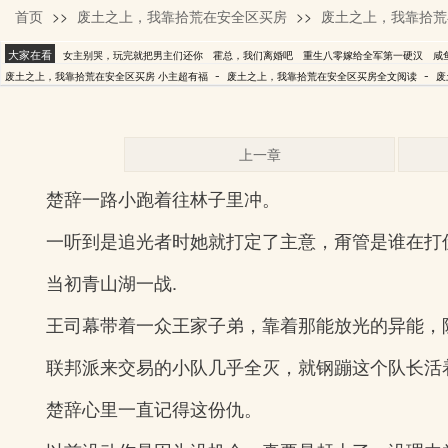
首页
>>
废土之上，我靠拾荒在安全区买房
>>
废土之上，我靠拾荒
小主超有福
大家在看
女主别哭，玩完就把男主们还你
霍总，我们离婚吧
重生八零嫁给全军第一硬汉
咸
-
-
废土之上，我靠拾荒在安全区买房 小主超有福
废土之上，我靠拾荒在安全区买房全文阅读
废
上一章
楚辞一路小跑着往林子里冲。
一听到是追光者时她就打定了主意，甭管是谁在打
当初青山湖一战.
王司幕带着一众王家子弟，靠着那能放光的异能，
联邦派来交易的小队几乎全灭，就钢蹦这个队长活
楚辞心里一直记得这份仇。