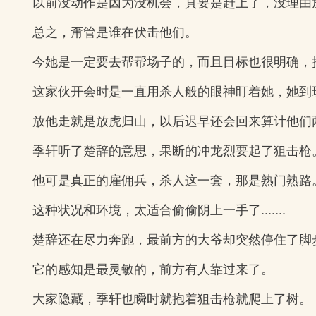
以前没动作是因为没机会，真要是赶上了，没理由
总之，甭管是谁在伏击他们。
今她是一定要去帮帮场子的，而且目标也很明确，
这家伙开会时是一直用杀人般的眼神盯着她，她到
放他走就是放虎归山，以后迟早还会回来算计他们
季轩听了楚辞的意思，果断的冲龙烈要起了狙击枪
他可是真正的雇佣兵，杀人这一套，那是熟门熟路
这种状况和环境，太适合偷偷阴上一手了.......
楚辞还在尽力奔跑，最前方的大爷却突然停住了脚
它的感知是最灵敏的，前方有人靠过来了。
大家隐藏，季轩也瞬时就抱着狙击枪就爬上了树。