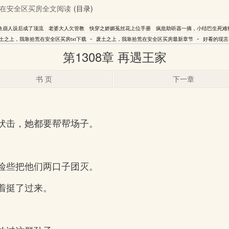
在安全区买房全文阅读
(目录)
鱼崩人设后成了顶流
老婆大人欠管教
快穿之娇媚菟丝花上位手册
疯批助听器一摘，小结巴生死难
-
-
土之上，我靠拾荒在安全区买房txt下载
废土之上，我靠拾荒在安全区买房最新章节
好看的现言
第1308章 再遇王家
书 页
下一章
伏击，她都要帮帮场子。
险些把他们两口子团灭。
着挺了过来。