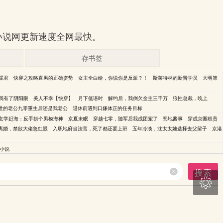
爱小说网更新速度全网最快。
存书签
暖君
快穿之攻略直男的正确姿势
女主全白给，你说你是反派？！
斯莱特林的新晋学员
大明第
，我有了阴阳眼
美人不幸【快穿】
月下低语时
解约后，我倒欠金主三千万
狼性总裁，晚上
世的老公九零重生后还是我老公
退休前遇到口嫌体正的任务目标
玄学赶海：反手捞个男模海神
京夏未眠
穿越七零，随军后我成团宠了
蜀地酱事
穿成京圈权贵
离婚，禁欲大佬急红眼
入职地府当法官，死了都还要上班
五年冷淡，沈太太她选择去父留子
京港
小说
搜索
