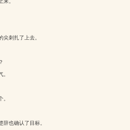
上来。
的尖刺扎了上去。
？
气。
个。
楚辞也确认了目标。