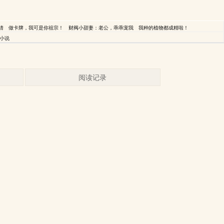
猜
做卡牌，我可是你祖宗！
财阀小甜妻：老公，乖乖宠我
我种的植物都成精啦！
小说
阅读记录