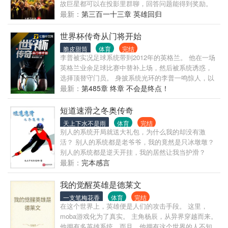
故巨星都可以在投影里群聊，回答问题能得到奖励。
什么？ 速度加成包？射术满级包？传球视野包？ 重回
最新：
第三百一十三章 英雄回归
巅峰卡？ 复活水晶？ C罗：都别强，重回巅峰卡是我
的！ 梅西：重回巅峰我身
世界杯传奇从门将开始
脆皮甜筒
体育
完结
李普被实况足球系统带到2012年的英格兰。 他在一场
英格兰业余足球比赛中替补上场，然后被系统诱惑，
选择顶替守门员。 身披系统光环的李普一鸣惊人，以
惊人的方式攻破对方大门。 他的表现引起了球探的注
最新：
第485章 终章 不会是终点！
意，并邀请到英超青年队试训。 李普一步一脚印，从
青年队脱颖而出，进入英超一线队。 他作为一个守门
短道速滑之冬奥传奇
员，不但牢固的守住球队的最后一道防线，更频频助
天上下水不是雨
体育
完结
功，以不可思议的方式取得进球。 随着能力的成长，
别人的系统开局就送大礼包，为什么我的却没有激
他可以做后卫、中场、前锋，成为足球场上无所不能
活？ 别人的系统都是老爷爷，我的竟然是只冰墩墩？
的巨星！
别人的系统都是逆天开挂，我的居然让我当护滑？
2022年2月4日 BJ冬奥会开幕式上，李宇昂看着来自各
最新：
完本感言
国的冰雪健儿，对冰墩墩说道：“墩墩，北京冬奥会之
后，你有什么打算？” “我想陪着你成为冬奥传奇。”
我的觉醒英雄是德莱文
2030年2月22日 刚刚率队拿到5000米接力金牌的李宇
一支笔梅花香
体育
完结
昂自言自语道：“墩墩，我已经是冬奥传奇了！” 又名
在这个世界上，英雄便是人们的攻击手段。 这里，
《短道速滑：我的老爷爷是只冰墩墩》 书友群
moba游戏化为了真实。 主角杨辰，从异界穿越而来。
526412517
他拥有多英雄系统，而且，他拥有这个世界的人不知