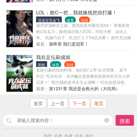
绝。 国足抓住机会，动员所有领导亲自拜访金大峰。
人。 “你们已经被我包围了！” 小狗:“，带带我！”
“大峰！求求你快来国足吧，咱们能否打进世界杯，可
Faker:“这上单，我也好想要！” ……
LOL：敢C一把，我就换线把你打爆！
就全靠你了啊！” 金大峰微微一笑：“我可以带领村超
花花宝宝会飞
体育
完结
去踢世界杯，至于你们，哪凉快那呆着去！”
成功登顶峡谷之巅，路尧却意外重生回S6！ 带着前世
的LOL实力，路尧成功加入EDG，司职大树，会玩上
单。 机缘巧合下，队伍打入了S6总决赛！ 面对无法撼
动的巅峰大魔王，EDG即将遭受零封之耻！ 绝境之
最新：
第终章 我们是冠军！
时，路尧激活了迟来的换线系统！ 你中单走位很骚？
我选择【标记点菜】！换到中路和你对线，直接标记
我在足坛刷成就
把你打爆！ 你刷野韩服最快？ 我能完成理论最快刷野
郭怒
体育
完结
路线和极致卡视野，让我给你来点六边形打野的震
圣徒们最彷徨的时候，他们的“上帝”从天而降。 若干
撼！ 你辅助钩子百发百中？ 你ADC有绝活EZ世界公
年后 “纪矢纪矢，你为嘛总是能够创造那些前无古人的
认赖线无敌？ OK，锤石EZ全放，选个没位移的寒冰
记录？” “因为我的追求永无止境啊！”纪矢如是回答。
和你们对线。 弹幕：咦？这两个英雄怎么没有Q？
实际上 “这些成就，对你们来说只是额外的荣誉，对我
最新：
第1231章 我还是会救火的（大结局）
【灵感来源·Bin:Chovy只要敢C一把，我就换去中路打
来说，却是实实在在的好处啊！”纪矢张狂的大笑着。
爆他！】
首页
上一页
下一页
尾页
搜索
书库
分类
作者
全本
排行