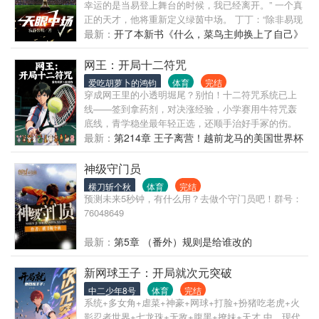
帅了，请问你是怎么做到的？ 陆阳：很简单，别叫我
幸运的是当易登上舞台的时候，我已经离开。” 一个真
陆，叫我伊布！ 莫里奇：请问你是怎么做到在一场比
正的天才，他将重新定义绿茵中场。 丁丁：“除非易现
赛中扑出五颗点球的？ 陆阳：这就要从我抽中圣托尔
在挂靴，否则我没有资格和他竞争世界第一中场。” 梅
最新：
开了本新书《什么，菜鸟主帅换上了自己》
多的时刻卡说起了…… 陆阳：好了，你问了我这么
西：“易是现役最强的中场球员，毫无疑问，球场上任
多，现在该我问你了。你有没有觉得，巴伊扎米那小
何空间都逃不过他的眼睛。” C罗：“和易一起踢球，你
网王：开局十二符咒
子长得很像忍者神龟和魔人布欧？ 巴伊扎米：陆哥，
需要做的只是往球门方向不停奔跑。” 齐达内：“易是
爱吃胡萝卜的鸿钧
体育
完结
你这是在骂我长得丑？ 陆阳：别瞎说，这是我们那里
我见过最优秀的中场大师，即便在我的时代。” 巴托梅
穿成网王里的小透明堀尾？别怕！十二符咒系统已上
对年轻前锋最大的褒奖！ 【书友群关心来聊：
乌：“必须承认，错过易是我们最大的失误，否则我们
线——签到拿药剂，对决涨经验，小学赛用牛符咒轰
725497461】
本该开创比哈维更伟大的中场时代。” 易哲：让我来告
底线，青学稳坐最年轻正选，还顺手治好手冢的伤。
诉你们什么是最强中场—— 开天眼，我为王！视野之
从U17打到世界赛，最后能不能凭圣主之力干翻南次
最新：
第214章 王子离营！越前龙马的美国世界杯
内，皆为领域！射程之内，使命必达！
郎，登顶网球之神？
之路
神级守门员
横刀斩个秋
体育
完结
预测未来5秒钟，有什么用？去做个守门员吧！群号：
76048649
最新：
第5章 （番外）规则是给谁改的
新网球王子：开局就次元突破
中二少年8号
体育
完结
系统+多女角+虐菜+神豪+网球+打脸+扮猪吃老虎+火
影忍者世界+七龙珠+无敌+腹黑+撩妹+天才 中，现代