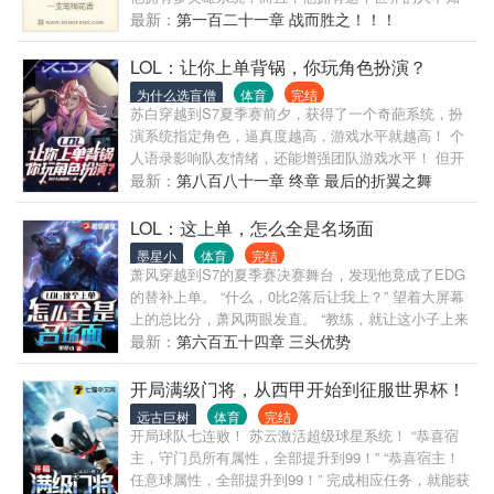
道的各种英雄技巧。当他运用出那些英雄细节的时
最新：
第一百二十一章 战而胜之！！！
候，各方惊呼： 该死的，这是一次性射手德莱文？ 该
死的，这是没有伤害锐雯？ 这个劫，怎么来无影去无
LOL：让你上单背锅，你玩角色扮演？
踪啊？ 灾难来袭的时候，他带着四位伙伴，毅然决然
为什么选盲僧
体育
完结
地站在人类面前，他说，有什么本事，都冲我来。 欢
苏白穿越到S7夏季赛前夕，获得了一个奇葩系统，扮
迎来到，德莱联盟！
演系统指定角色，逼真度越高，游戏水平就越高！ 个
人语录影响队友情绪，还能增强团队游戏水平！ 但开
局就被RNG赠送到EDG，只被教练火狐施舍了50块奶
最新：
第八百八十一章 终章 最后的折翼之舞
茶钱。 没有办法，为了生活，苏白走上了一条中二少
年的道路。 “厂长，做我的儿子吧！”苏白对厂长伸出
LOL：这上单，怎么全是名场面
手臂。 “我即是正义，我决不允许任何不平等的存
墨星小
体育
完结
在！”苏白拳头放置胸前。 “错的不是我，错的是这个
萧风穿越到S7的夏季赛决赛舞台，发现他竟成了EDG
世界！”苏白一脸疯狂。 S7世界总决赛上，当扮演蕾姆
的替补上单。 “什么，0比2落后让我上？” 望着大屏幕
的苏白顶着一头蓝发出现的时候，整个现场全都疯狂
上的总比分，萧风两眼发直。 “教练，就让这小子上来
了。 “是的，蕾姆的英雄是世界第一！” 听着苏白那娇
背锅。” Iboy的拱火，使得阿布改变想法，让萧风上
最新：
第六百五十四章 三头优势
滴滴，让人生起保护欲的声音，EDG众人陷入狂喜。
场。 “叮咚！” “神级名场面系统加载成功，竭诚为您服
“这局稳了，没有人能在苏白犯中二病的时候击败
务。” 从此，LOL的比赛场上多了一位独特的选手。 只
开局满级门将，从西甲开始到征服世界杯！
他！！” 【书友群：478170061】
因，他主打的就是一手名场面量产。
远古巨树
体育
完结
开局球队七连败！ 苏云激活超级球星系统！ “恭喜宿
主，守门员所有属性，全部提升到99！” “恭喜宿主！
任意球属性，全部提升到99！” 完成相应任务，就能获