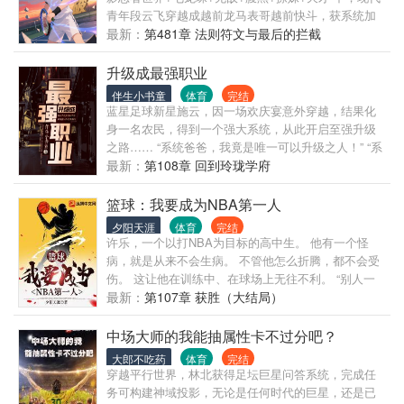
青年段云飞穿越成越前龙马表哥越前快斗，获系统加
持，通过撩妹、比赛得技能与财富。他初入青学，扮
最新：
第481章 法则符文与最后的拦截
猪吃虎，凭“动态视力”“黑洞”等技能打脸对手，撩田中
千夏、铃木奈奈等女生。 他一路闯过校内赛、预选
升级成最强职业
赛，与龙马、不二周助等青学成员交锋，建“快斗网球
伴生小书童
体育
完结
俱乐部”，吸纳远山金太郎等高手。全国大赛上，对战
蓝星足球新星施云，因一场欢庆宴意外穿越，结果化
冰帝、立海大等强校，力克迹部景吾、真田弦一郎。
身一名农民，得到一个强大系统，从此开启至强升级
期间卷入U17训练营、克隆体“诺亚计划”等事件，化解
之路…… “系统爸爸，我竟是唯一可以升级之人！” “系
危机，俱乐部扩张至全球。最终，他放下胜负欲，领
统爸爸，你在哪里，我的vip黄金大礼包呢！我的新手
最新：
第108章 回到玲珑学府
悟网球本质是热爱与羁绊，与伙伴、心仪女生在球场
礼包呢！” 我施云要成为大陆王的男人！
上享受快乐，续写越前家网球传奇。
篮球：我要成为NBA第一人
夕阳天涯
体育
完结
许乐，一个以打NBA为目标的高中生。 他有一个怪
病，就是从来不会生病。 不管他怎么折腾，都不会受
伤。 这让他在训练中、在球场上无往不利。 “别人一
天只能训练8个小时，我能训练16个小时。” “垫我脚？
最新：
第107章 获胜（大结局）
信不信我把你踩成粉碎性骨折。&rd
中场大师的我能抽属性卡不过分吧？
大郎不吃药
体育
完结
穿越平行世界，林北获得足坛巨星问答系统，完成任
务可构建神域投影，无论是任何时代的巨星，还是已