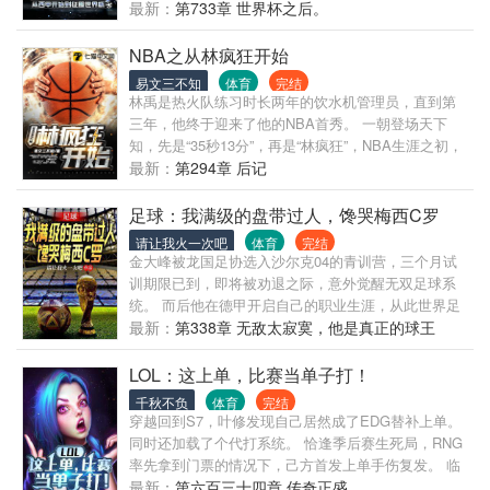
得能力点数。 看苏云如何分配点数，成为最全能守门
最新：
第733章 世界杯之后。
员，征服五大联赛，称霸世界足坛！ C罗、梅西：“我
的梦想，就是能攻破苏云把守的大门！” 卡西利亚斯、
NBA之从林疯狂开始
布冯、诺伊尔：“耻辱啊！为什么每次遇到苏云都会被
易文三不知
体育
完结
进一个球？” 欧洲足球先生！亚洲足球先生！国际足联
林禹是热火队练习时长两年的饮水机管理员，直到第
金球奖！世界最佳阵容！ 西甲冠军！英超冠军！德甲
三年，他终于迎来了他的NBA首秀。 一朝登场天下
冠军！意甲冠军！法甲冠军！欧冠冠军！ “我！苏云！
知，先是“35秒13分”，再是“林疯狂”，NBA生涯之初，
将会成为地表最强的守门员！”
他就创下了种种神迹。 而他征服NBA的星辰大海，也
最新：
第294章 后记
才刚刚开始。
足球：我满级的盘带过人，馋哭梅西C罗
请让我火一次吧
体育
完结
金大峰被龙国足协选入沙尔克04的青训营，三个月试
训期限已到，即将被劝退之际，意外觉醒无双足球系
统。 而后他在德甲开启自己的职业生涯，从此世界足
坛多了一个妖孽天才！ 他可以像罗纳尔多那样在对方
最新：
第338章 无敌太寂寞，他是真正的球王
禁区内横冲直撞，最终完成重炮射门！ 也可以像梅西
那种小快灵，依靠无解风骚的盘带技术，连续过掉对
LOL：这上单，比赛当单子打！
方的后卫防线，轻松把球推进球门！ 还可以像皇马C
千秋不负
体育
完结
罗那样，用闪电般的穆氏反击，配合队友攻破对方大
穿越回到S7，叶修发现自己居然成了EDG替补上单。
门。 总之一句话，金大峰就是足坛妖孽，他的表现让
同时还加载了个代打系统。 恰逢季后赛生死局，RNG
人耳目一新，痴迷不已。 随之而来的，是日耳曼强烈
率先拿到门票的情况下，己方首发上单手伤复发。 临
央求金大峰加入他们的国家队，却被金大峰婉言拒
危受命间，叶修接过队友手中的接力棒，看向对方五
最新：
第六百三十四章 传奇正盛