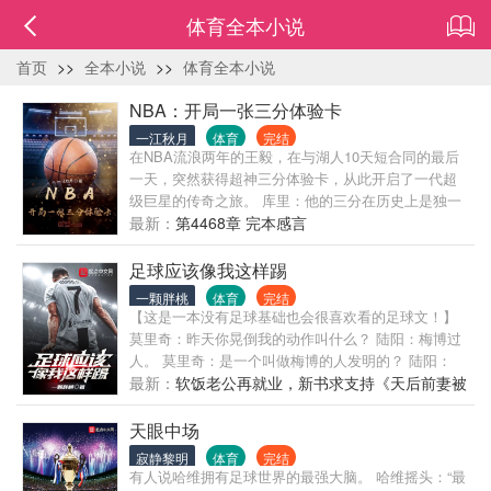
体育全本小说
首页
>>
全本小说
>>
体育全本小说
NBA：开局一张三分体验卡
一江秋月
体育
完结
在NBA流浪两年的王毅，在与湖人10天短合同的最后
一天，突然获得超神三分体验卡，从此开启了一代超
级巨星的传奇之旅。 库里：他的三分在历史上是独一
档的。 欧文：他的运球比我风骚。 詹姆斯：他的追身
最新：
第4468章 完本感言
大帽，让我想起了年轻时候的我。 伦纳德：说实话，
我防不住他。 而他最牛逼之处在于，他吹过的所有牛
足球应该像我这样踢
逼，全都实现了。
一颗胖桃
体育
完结
【这是一本没有足球基础也会很喜欢看的足球文！】
莫里奇：昨天你晃倒我的动作叫什么？ 陆阳：梅博过
人。 莫里奇：是一个叫做梅博的人发明的？ 陆阳：
不，是一个叫做梅西的人踢出来的，他晃倒了世一卫
最新：
软饭老公再就业，新书求支持《天后前妻被
博阿滕。 莫里奇：你为什么不愿意穿上象征荣耀的七
封杀，植物人的我醒了》
号球衣？ 陆阳：因为皇马一别，后会无七！一旦穿上
天眼中场
那件球衣，我怕自己会变成杀人不眨眼的核武七！ 莫
寂静黎明
体育
完结
里奇：陆，你昨天在大禁区外打进的那颗倒挂金钩太
有人说哈维拥有足球世界的最强大脑。 哈维摇头：“最