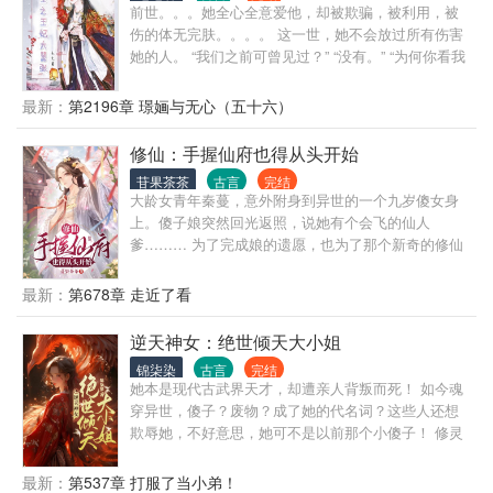
前世。。。她全心全意爱他，却被欺骗，被利用，被
古代世界天灾逃荒路 第七个：现代世界鬼怪玄学世界
伤的体无完肤。。。。 这一世，她不会放过所有伤害
第八个：落难修仙者误入凡尘，重返修真界 ……
她的人。 “我们之前可曾见过？” “没有。” “为何你看我
的眼神充满敌意？” “公子多心了。”
最新：
第2196章 璟婳与无心（五十六）
修仙：手握仙府也得从头开始
苷果茶茶
古言
完结
大龄女青年秦蔓，意外附身到异世的一个九岁傻女身
上。傻子娘突然回光返照，说她有个会飞的仙人
爹……… 为了完成娘的遗愿，也为了那个新奇的修仙
世界。秦蔓与意外变成黑猫的炎墨一起，几经辗转找
到了老爹留下来的宝物和线索，然后一步踏入仙界，
最新：
第678章 走近了看
开启了新的不一样的慢慢仙途…… 修仙养成+组队冒
险+探索副本，无CP，金手指有但不多！
逆天神女：绝世倾天大小姐
锦柒染
古言
完结
她本是现代古武界天才，却遭亲人背叛而死！ 如今魂
穿异世，傻子？废物？成了她的代名词？这些人还想
欺辱她，不好意思，她可不是以前那个小傻子！ 修灵
很难吗？她可一夜变天才，八系同修不是梦！ 御兽很
难吗？她可以开篇捡神兽。 炼丹炼器很难吗？这不是
最新：
第537章 打服了当小弟！