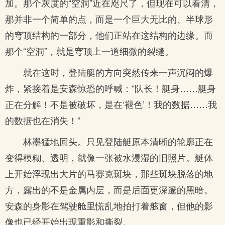
加。那个灰度的“空洞”近在咫尺了，但现在可以看清，
那并非一个简单的点，而是一个巨大无比的、半球形
的穹顶结构的一部分，他们正站在这结构的边缘。而
那个“空洞”，就是穹顶上一道细微的裂缝。
就在这时，登陆艇的方向突然传来一声沉闷的爆
炸，紧接着是安森惊恐的呼喊：“队长！艇身……艇身
正在分解！不是被破坏，是在‘褪色’！我的数据……我
的数据也在消失！”
林墨猛地回头。只见登陆艇原本清晰的轮廓正在
变得模糊、透明，就像一张被水浸湿的旧照片。艇体
上开始浮现出大片的马赛克斑块，那些斑块脱落的地
方，露出的不是金属内层，而是后面更深邃的黑暗。
安森的身影在驾驶舱里慌乱地拍打着舷窗，但他的影
像也已经开始出现重影和撕裂。