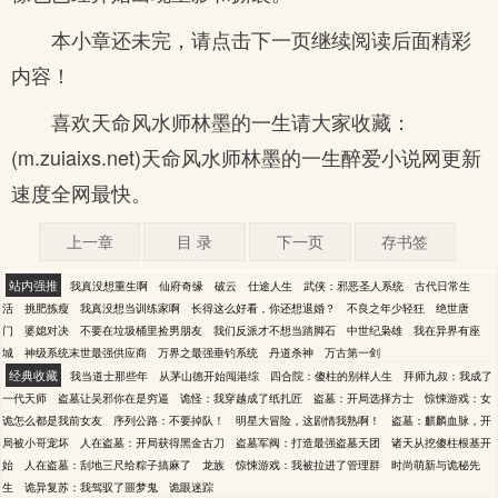
本小章还未完，请点击下一页继续阅读后面精彩
内容！
喜欢天命风水师林墨的一生请大家收藏：
(m.zuiaixs.net)天命风水师林墨的一生醉爱小说网更新
速度全网最快。
上一章
目 录
下一页
存书签
站内强推
我真没想重生啊
仙府奇缘
破云
仕途人生
武侠：邪恶圣人系统
古代日常生
活
挑肥拣瘦
我真没想当训练家啊
长得这么好看，你还想退婚？
不良之年少轻狂
绝世唐
门
婆媳对决
不要在垃圾桶里捡男朋友
我们反派才不想当踏脚石
中世纪枭雄
我在异界有座
城
神级系统末世最强供应商
万界之最强垂钓系统
丹道杀神
万古第一剑
经典收藏
我当道士那些年
从茅山德开始闯港综
四合院：傻柱的别样人生
拜师九叔：我成了
一代天师
盗墓让吴邪你在是穷逼
诡怪：我穿越成了纸扎匠
盗墓：开局选择方士
惊悚游戏：女
诡怎么都是我前女友
序列公路：不要掉队！
明星大冒险，这剧情我熟啊！
盗墓：麒麟血脉，开
局被小哥宠坏
人在盗墓：开局获得黑金古刀
盗墓军阀：打造最强盗墓天团
诸天从挖傻柱根基开
始
人在盗墓：刮地三尺给粽子搞麻了
龙族
惊悚游戏：我被拉进了管理群
时尚萌新与诡秘先
生
诡异复苏：我驾驭了噩梦鬼
诡眼迷踪