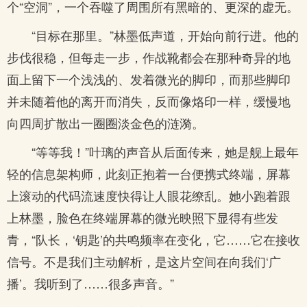
个“空洞”，一个吞噬了周围所有黑暗的、更深的虚无。
“目标在那里。”林墨低声道，开始向前行进。他的
步伐很稳，但每走一步，作战靴都会在那种奇异的地
面上留下一个浅浅的、发着微光的脚印，而那些脚印
并未随着他的离开而消失，反而像烙印一样，缓慢地
向四周扩散出一圈圈淡金色的涟漪。
“等等我！”叶璃的声音从后面传来，她是舰上最年
轻的信息架构师，此刻正抱着一台便携式终端，屏幕
上滚动的代码流速度快得让人眼花缭乱。她小跑着跟
上林墨，脸色在终端屏幕的微光映照下显得有些发
青，“队长，‘钥匙’的共鸣频率在变化，它……它在接收
信号。不是我们主动解析，是这片空间在向我们‘广
播’。我听到了……很多声音。”