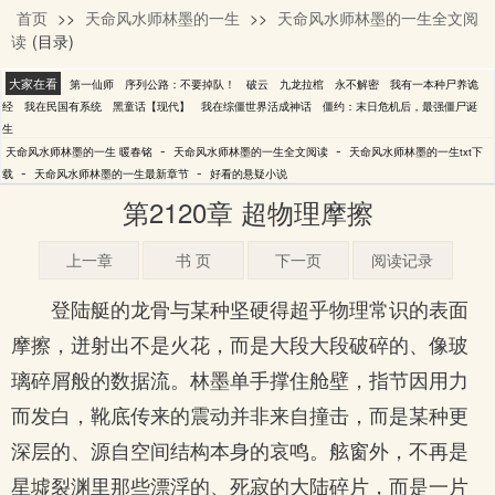
首页
>>
天命风水师林墨的一生
>>
天命风水师林墨的一生全文阅
暖春铭
读
(目录)
大家在看
第一仙师
序列公路：不要掉队！
破云
九龙拉棺
永不解密
我有一本种尸养诡
经
我在民国有系统
黑童话【现代】
我在综僵世界活成神话
僵约：末日危机后，最强僵尸诞
生
-
-
天命风水师林墨的一生 暖春铭
天命风水师林墨的一生全文阅读
天命风水师林墨的一生txt下
-
-
载
天命风水师林墨的一生最新章节
好看的悬疑小说
第2120章 超物理摩擦
上一章
书 页
下一页
阅读记录
登陆艇的龙骨与某种坚硬得超乎物理常识的表面
摩擦，迸射出不是火花，而是大段大段破碎的、像玻
璃碎屑般的数据流。林墨单手撑住舱壁，指节因用力
而发白，靴底传来的震动并非来自撞击，而是某种更
深层的、源自空间结构本身的哀鸣。舷窗外，不再是
星墟裂渊里那些漂浮的、死寂的大陆碎片，而是一片