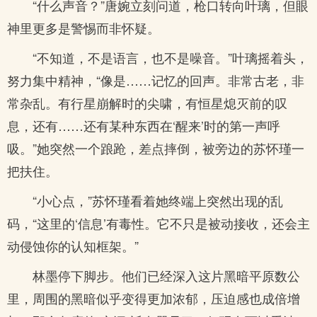
“什么声音？”唐婉立刻问道，枪口转向叶璃，但眼
神里更多是警惕而非怀疑。
“不知道，不是语言，也不是噪音。”叶璃摇着头，
努力集中精神，“像是……记忆的回声。非常古老，非
常杂乱。有行星崩解时的尖啸，有恒星熄灭前的叹
息，还有……还有某种东西在‘醒来’时的第一声呼
吸。”她突然一个踉跄，差点摔倒，被旁边的苏怀瑾一
把扶住。
“小心点，”苏怀瑾看着她终端上突然出现的乱
码，“这里的‘信息’有毒性。它不只是被动接收，还会主
动侵蚀你的认知框架。”
林墨停下脚步。他们已经深入这片黑暗平原数公
里，周围的黑暗似乎变得更加浓郁，压迫感也成倍增