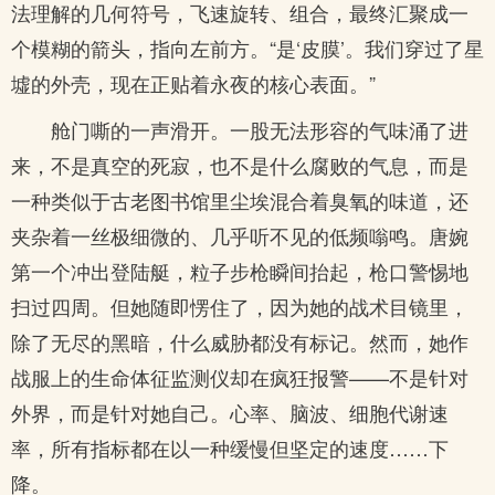
法理解的几何符号，飞速旋转、组合，最终汇聚成一
个模糊的箭头，指向左前方。“是‘皮膜’。我们穿过了星
墟的外壳，现在正贴着永夜的核心表面。”
舱门嘶的一声滑开。一股无法形容的气味涌了进
来，不是真空的死寂，也不是什么腐败的气息，而是
一种类似于古老图书馆里尘埃混合着臭氧的味道，还
夹杂着一丝极细微的、几乎听不见的低频嗡鸣。唐婉
第一个冲出登陆艇，粒子步枪瞬间抬起，枪口警惕地
扫过四周。但她随即愣住了，因为她的战术目镜里，
除了无尽的黑暗，什么威胁都没有标记。然而，她作
战服上的生命体征监测仪却在疯狂报警——不是针对
外界，而是针对她自己。心率、脑波、细胞代谢速
率，所有指标都在以一种缓慢但坚定的速度……下
降。